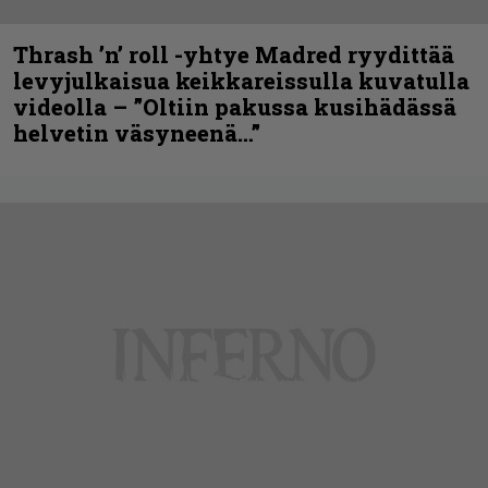
Thrash ’n’ roll -yhtye Madred ryydittää
levyjulkaisua keikkareissulla kuvatulla
videolla – ”Oltiin pakussa kusihädässä
helvetin väsyneenä…”