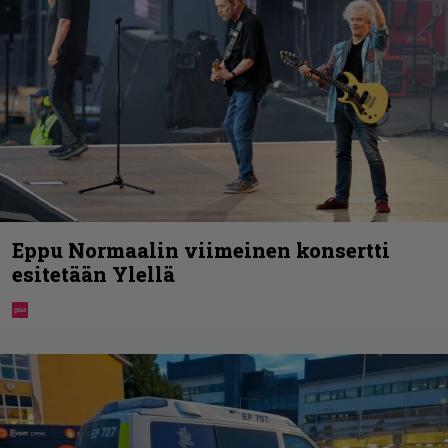
Eppu Normaalin viimeinen konsertti
esitetään Ylellä