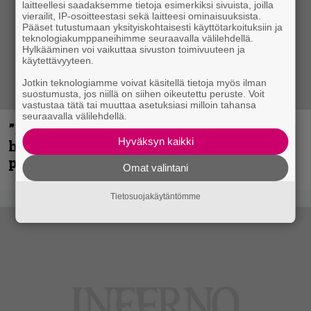
laitteellesi saadaksemme tietoja esimerkiksi sivuista, joilla
vierailit, IP-osoitteestasi sekä laitteesi ominaisuuksista.
Pääset tutustumaan yksityiskohtaisesti käyttötarkoituksiin ja
teknologiakumppaneihimme seuraavalla välilehdellä.
Hylkääminen voi vaikuttaa sivuston toimivuuteen ja
käytettävyyteen.
Jotkin teknologiamme voivat käsitellä tietoja myös ilman
suostumusta, jos niillä on siihen oikeutettu peruste. Voit
vastustaa tätä tai muuttaa asetuksiasi milloin tahansa
seuraavalla välilehdellä.
”Mitalini näyttää ihan plektralta” –
Hyväksyn kaikki
huippu-uimari jamittelee Megadethiä
palkinnollaan
Omat valintani
Tietosuojakäytäntömme