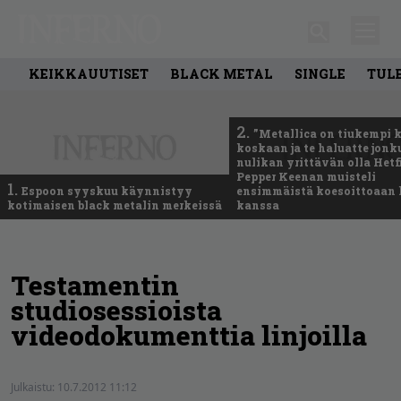
KEIKKAUUTISET
BLACK METAL
SINGLE
TUL
2.
”Metallica on tiukempi 
koskaan ja te haluatte jonk
nulikan yrittävän olla Hetfi
Pepper Keenan muisteli
1.
Espoon syyskuu käynnistyy
ensimmäistä koesoittoaan 
kotimaisen black metalin merkeissä
kanssa
Testamentin
studiosessioista
videodokumenttia linjoilla
Julkaistu:
10.7.2012 11:12