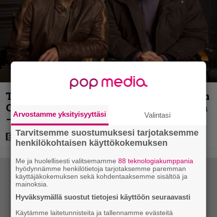
Tänään tv:ssä: Steven Spielbergin ja Tom
Cruisen kaveruus loppui 21 vuotta sitten
Arvostamme yksityisyyttäsi
Valintasi
– Syynä Cruisen nolo käytös
Tarvitsemme suostumuksesi tarjotaksemme
henkilökohtaisen käyttökokemuksen
Me ja huolellisesti valitsemamme
88 teknologiakumppania
hyödynnämme henkilötietoja tarjotaksemme paremman
käyttäjäkokemuksen sekä kohdentaaksemme sisältöä ja
mainoksia.
Hyväksymällä suostut tietojesi käyttöön seuraavasti
Käytämme laitetunnisteita ja tallennamme evästeitä