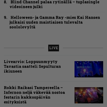
Blind Channel palaa rytinällä – tuplasingle
videoineen julki
Helloween- ja Gamma Ray -mies Kai Hansen
julkaisi uuden maistiaisen tulevalta
soololevyltä
LIVE
Livearvio: Loppuunmyyty
Tavastia saatteli Sepulturan
ikiuneen
Rokki Raikasi Tampereella –
Infernon neljä väkevää nostoa
festarin kakkospäivän
esityksistä