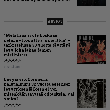
ARVIOT
”Metallica ei ole koskaan
pelännyt kehittyä ja muuttua” –
tarkistelussa 30 vuotta täyttävä
levy, joka jakaa fanien
mielipiteet
Vesa Siltanen
Levyarvio: Coronerin
paluualbumi 32 vuotta edellisen
levytyksen jälkeen ei voi
mitenkään täyttää odotuksia. Vai
voiko?