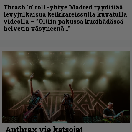
Thrash ’n’ roll -yhtye Madred ryydittää
levyjulkaisua keikkareissulla kuvatulla
videolla – ”Oltiin pakussa kusihädässä
helvetin väsyneenä…”