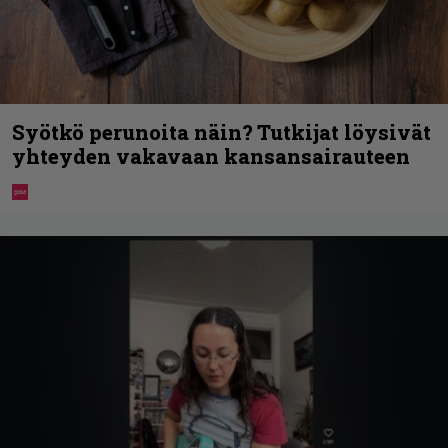
Syötkö perunoita näin? Tutkijat löysivät
yhteyden vakavaan kansansairauteen