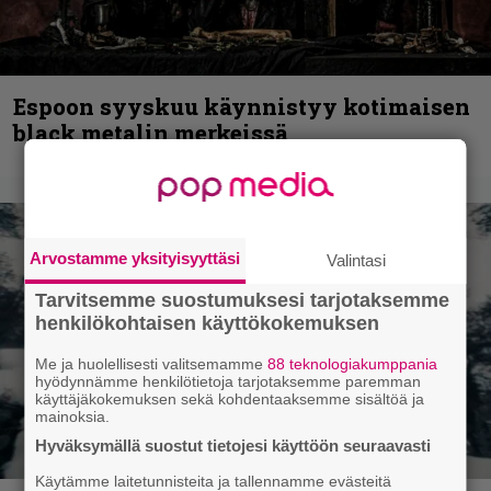
Espoon syyskuu käynnistyy kotimaisen
black metalin merkeissä
Arvostamme yksityisyyttäsi
Valintasi
Tarvitsemme suostumuksesi tarjotaksemme
henkilökohtaisen käyttökokemuksen
Me ja huolellisesti valitsemamme
88 teknologiakumppania
hyödynnämme henkilötietoja tarjotaksemme paremman
käyttäjäkokemuksen sekä kohdentaaksemme sisältöä ja
mainoksia.
Hyväksymällä suostut tietojesi käyttöön seuraavasti
Käytämme laitetunnisteita ja tallennamme evästeitä