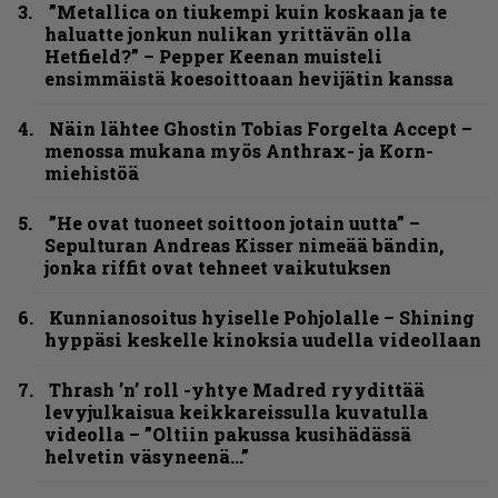
”Metallica on tiukempi kuin koskaan ja te
haluatte jonkun nulikan yrittävän olla
Hetfield?” – Pepper Keenan muisteli
ensimmäistä koesoittoaan hevijätin kanssa
Näin lähtee Ghostin Tobias Forgelta Accept –
menossa mukana myös Anthrax- ja Korn-
miehistöä
”He ovat tuoneet soittoon jotain uutta” –
Sepulturan Andreas Kisser nimeää bändin,
jonka riffit ovat tehneet vaikutuksen
Kunnianosoitus hyiselle Pohjolalle – Shining
hyppäsi keskelle kinoksia uudella videollaan
Thrash ’n’ roll -yhtye Madred ryydittää
levyjulkaisua keikkareissulla kuvatulla
videolla – ”Oltiin pakussa kusihädässä
helvetin väsyneenä…”