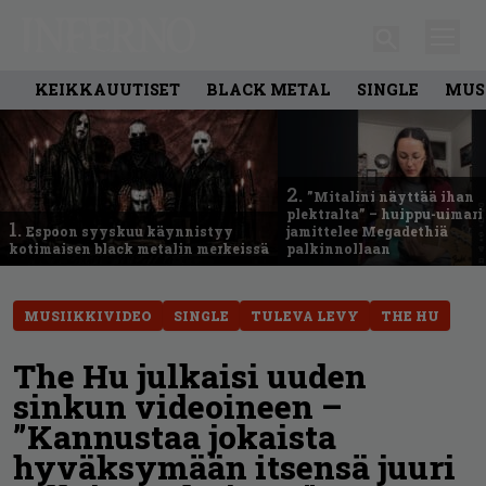
KEIKKAUUTISET
BLACK METAL
SINGLE
MUS
2.
”Mitalini näyttää ihan
plektralta” – huippu-uimari
1.
Espoon syyskuu käynnistyy
jamittelee Megadethiä
kotimaisen black metalin merkeissä
palkinnollaan
MUSIIKKIVIDEO
SINGLE
TULEVA LEVY
THE HU
The Hu julkaisi uuden
sinkun videoineen –
”Kannustaa jokaista
hyväksymään itsensä juuri