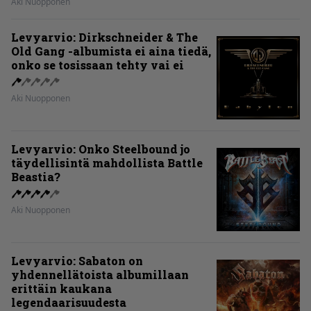
Aki Nuopponen
Levyarvio: Dirkschneider & The
Old Gang -albumista ei aina tiedä,
onko se tosissaan tehty vai ei
Aki Nuopponen
Levyarvio: Onko Steelbound jo
täydellisintä mahdollista Battle
Beastia?
Aki Nuopponen
Levyarvio: Sabaton on
yhdennellätoista albumillaan
erittäin kaukana
legendaarisuudesta