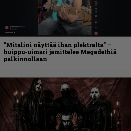
”Mitalini näyttää ihan plektralta” –
huippu-uimari jamittelee Megadethiä
palkinnollaan