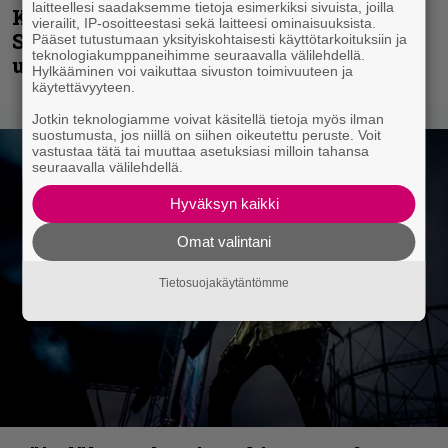
laitteellesi saadaksemme tietoja esimerkiksi sivuista, joilla
Kunnianosoitus hyiselle Pohjolalle –
vierailit, IP-osoitteestasi sekä laitteesi ominaisuuksista.
Shining hyppäsi keskelle kinoksia
Pääset tutustumaan yksityiskohtaisesti käyttötarkoituksiin ja
teknologiakumppaneihimme seuraavalla välilehdellä.
uudella videollaan
Hylkääminen voi vaikuttaa sivuston toimivuuteen ja
käytettävyyteen.
Jotkin teknologiamme voivat käsitellä tietoja myös ilman
suostumusta, jos niillä on siihen oikeutettu peruste. Voit
vastustaa tätä tai muuttaa asetuksiasi milloin tahansa
seuraavalla välilehdellä.
Hyväksyn kaikki
Omat valintani
Tietosuojakäytäntömme