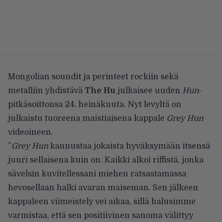
Mongolian soundit ja perinteet rockiin sekä
metalliin yhdistävä
The Hu
julkaisee uuden
Hun
-
pitkäsoittonsa 24. heinäkuuta. Nyt levyltä on
julkaistu tuoreena maistiaisena kappale
Grey Hun
videoineen.
”
Grey Hun
kannustaa jokaista hyväksymään itsensä
juuri sellaisena kuin on. Kaikki alkoi riffistä, jonka
sävelsin kuvitellessani miehen ratsastamassa
hevosellaan halki avaran maiseman. Sen jälkeen
kappaleen viimeistely vei aikaa, sillä halusimme
varmistaa, että sen positiivinen sanoma välittyy