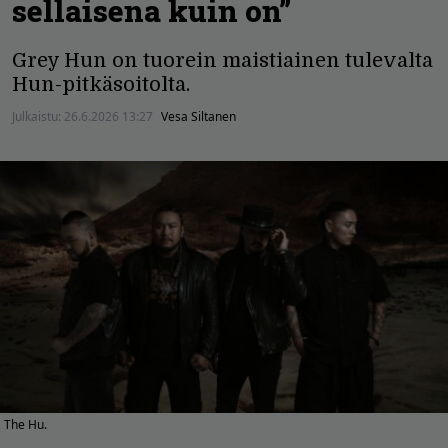
sellaisena kuin on”
Grey Hun on tuorein maistiainen tulevalta
Hun-pitkäsoitolta.
Julkaistu:
26.6.2026 13:27
Vesa Siltanen
The Hu.