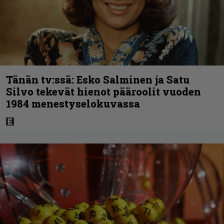
Tänän tv:ssä: Esko Salminen ja Satu
Silvo tekevät hienot pääroolit vuoden
1984 menestyselokuvassa