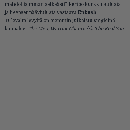
mahdollisimman selkeästi”, kertoo kurkkulaulusta
ja hevosenpääviulusta vastaava
Enkush
.
Tulevalta levyltä on aiemmin julkaistu singleinä
kappaleet
The Men
,
Warrior Chant
sekä
The Real You
.