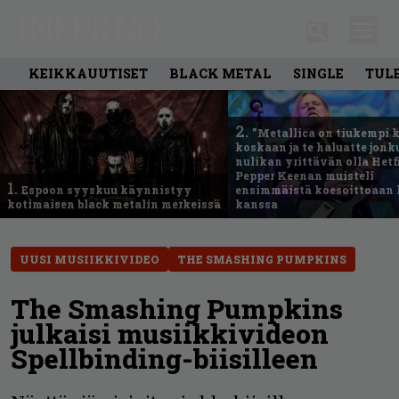
KEIKKAUUTISET
BLACK METAL
SINGLE
TUL
2.
”Metallica on tiukempi 
koskaan ja te haluatte jonk
nulikan yrittävän olla Hetfi
Pepper Keenan muisteli
1.
Espoon syyskuu käynnistyy
ensimmäistä koesoittoaan 
kotimaisen black metalin merkeissä
kanssa
UUSI MUSIIKKIVIDEO
THE SMASHING PUMPKINS
The Smashing Pumpkins
julkaisi musiikkivideon
Spellbinding-biisilleen