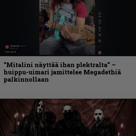
”Mitalini näyttää ihan plektralta” –
huippu-uimari jamittelee Megadethiä
palkinnollaan