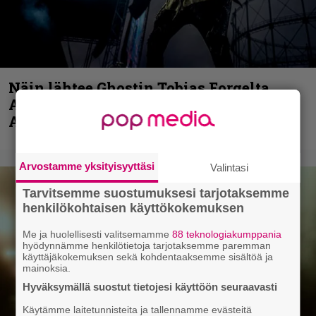
Näin lähtee Ghostin Tobias Forgelta
Accept – menossa mukana myös
Anthrax- ja Korn-miehistöä
Arvostamme yksityisyyttäsi
Valintasi
Tarvitsemme suostumuksesi tarjotaksemme
henkilökohtaisen käyttökokemuksen
Me ja huolellisesti valitsemamme
88 teknologiakumppania
hyödynnämme henkilötietoja tarjotaksemme paremman
käyttäjäkokemuksen sekä kohdentaaksemme sisältöä ja
mainoksia.
Hyväksymällä suostut tietojesi käyttöön seuraavasti
Käytämme laitetunnisteita ja tallennamme evästeitä