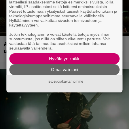
laitteellesi saadaksemme tietoja esimerkiksi sivuista, joilla
vierailit, IP-osoitteestasi sekä laitteesi ominaisuuksista.
Pääset tutustumaan yksityiskohtaisesti käyttötarkoituksiin ja
teknologiakumppaneihimme seuraavalla välilehdellä.
Hylkääminen voi vaikuttaa sivuston toimivuuteen ja
käytettävyyteen.
Jotkin teknologiamme voivat käsitellä tietoja myös ilman
suostumusta, jos niillä on siihen oikeutettu peruste. Voit
Anthrax vie katsojat keikkatunnelmiin
vastustaa tätä tai muuttaa asetuksiasi milloin tahansa
seuraavalla välilehdellä.
uudella videollaan
Hyväksyn kaikki
Omat valintani
Tietosuojakäytäntömme