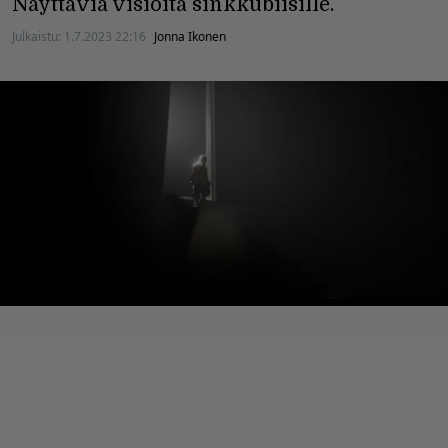
Näyttäviä visioita sinkkubiisille.
Julkaistu:
1.7.2023 22:16
Jonna Ikonen