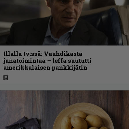
Illalla tv:ssä: Vauhdikasta
junatoimintaa – leffa suututti
amerikkalaisen pankkijätin