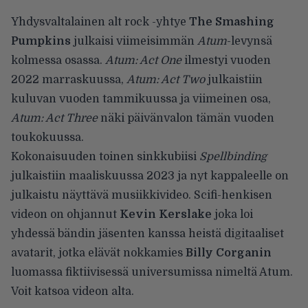
Yhdysvaltalainen alt rock -yhtye
The Smashing
Pumpkins
julkaisi viimeisimmän
Atum
-levynsä
kolmessa osassa.
Atum: Act One
ilmestyi vuoden
2022 marraskuussa,
Atum: Act Two
julkaistiin
kuluvan vuoden tammikuussa ja viimeinen osa,
Atum: Act Three
näki päivänvalon tämän vuoden
toukokuussa.
Kokonaisuuden toinen sinkkubiisi
Spellbinding
julkaistiin maaliskuussa 2023 ja nyt kappaleelle on
julkaistu näyttävä musiikkivideo. Scifi-henkisen
videon on ohjannut
Kevin Kerslake
joka loi
yhdessä bändin jäsenten kanssa heistä digitaaliset
avatarit, jotka elävät nokkamies
Billy Corganin
luomassa fiktiivisessä universumissa nimeltä Atum.
Voit katsoa videon alta.