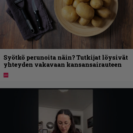
Syötkö perunoita näin? Tutkijat löysivät
yhteyden vakavaan kansansairauteen