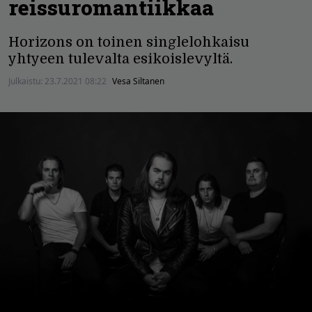
reissuromantiikkaa
Horizons on toinen singlelohkaisu
yhtyeen tulevalta esikoislevyltä.
Julkaistu:
23.7.2021 08:22
Vesa Siltanen