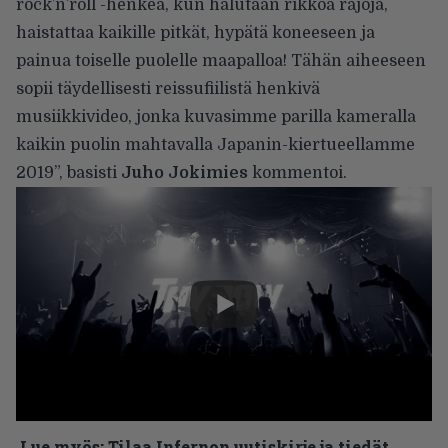
rock’n’roll -henkeä, kun halutaan rikkoa rajoja,
haistattaa kaikille pitkät, hypätä koneeseen ja
painua toiselle puolelle maapalloa! Tähän aiheeseen
sopii täydellisesti reissufiilistä henkivä
musiikkivideo, jonka kuvasimme parilla kameralla
kaikin puolin mahtavalla Japanin-kiertueellamme
2019”, basisti
Juho Jokimies
kommentoi.
Lue myös:
Tilaa Infernon uutiskirje ja tiedät