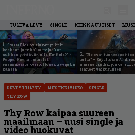
TULEVA LEVY
SINGLE
KEIKKAUUTISET
MUSI
1.
”Metallica on tiukempi kuin
koskaan ja te haluatte jonkun
2.
nulikan yrittävän olla Hetfield?” –
”He ovat tuoneet soittoo
Pepper Keenan muisteli
uutta” – Sepulturan Andreas
ensimmäistä koesoittoaan hevijätin
nimeää bändin, jonka riffit
kanssa
tehneet vaikutuksen
DEBYYTTILEVY
MUSIIKKIVIDEO
SINGLE
THY ROW
Thy Row kaipaa suureen
maailmaan – uusi single ja
video huokuvat