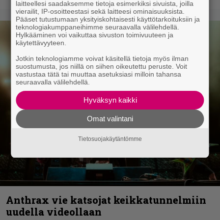
laitteellesi saadaksemme tietoja esimerkiksi sivuista, joilla
vierailit, IP-osoitteestasi sekä laitteesi ominaisuuksista.
Pääset tutustumaan yksityiskohtaisesti käyttötarkoituksiin ja
teknologiakumppaneihimme seuraavalla välilehdellä.
Hylkääminen voi vaikuttaa sivuston toimivuuteen ja
käytettävyyteen.
Jotkin teknologiamme voivat käsitellä tietoja myös ilman
suostumusta, jos niillä on siihen oikeutettu peruste. Voit
vastustaa tätä tai muuttaa asetuksiasi milloin tahansa
seuraavalla välilehdellä.
Hyväksyn kaikki
Omat valintani
Tietosuojakäytäntömme
Anthrax vie katsojat keikkatunnelmiin
uudella videollaan