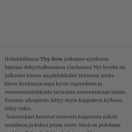
Helsinkiläinen
Thy Row
julkaisee syyskuun
lopussa debyyttalbuminsa
Unchained
. Nyt levyltä on
julkaistu toinen singlelohkaisu
Horizons
, jonka
blues-henkisyys sopii hyvin vapaudesta ja
reissuromantiikasta tarinansa ammentavaan biisiin.
Samaan aihepiiriin liittyy myös kappaleen kylkeen
tehty video.
”Sanoitukset kertovat suuresta kaipuusta nähdä
maailmaa ja kokea jotain uutta. Siinä on puhdasta