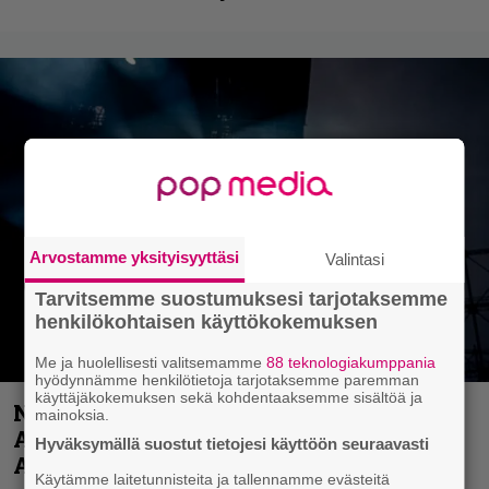
Arvostamme yksityisyyttäsi
Valintasi
Tarvitsemme suostumuksesi tarjotaksemme
henkilökohtaisen käyttökokemuksen
Me ja huolellisesti valitsemamme
88 teknologiakumppania
hyödynnämme henkilötietoja tarjotaksemme paremman
käyttäjäkokemuksen sekä kohdentaaksemme sisältöä ja
Näin lähtee Ghostin Tobias Forgelta
mainoksia.
Accept – menossa mukana myös
Hyväksymällä suostut tietojesi käyttöön seuraavasti
Anthrax- ja Korn-miehistöä
Käytämme laitetunnisteita ja tallennamme evästeitä