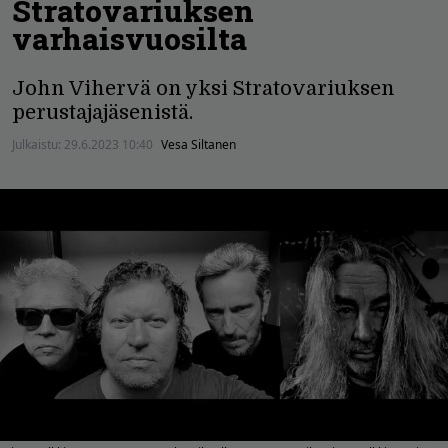
Stratovariuksen
varhaisvuosilta
John Vihervä on yksi Stratovariuksen
perustajajäsenistä.
Julkaistu:
29.6.2023 10:40
Vesa Siltanen