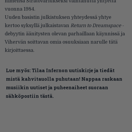
nimensä Stratovariukseksi vaihtanutta yhtyettä
vuonna 1984.
Uuden basistin julkistuksen yhteydessä yhtye
kertoo syksyllä julkaistavan
Return to Dreamspace
-
debyytin äänitysten olevan parhaillaan käynnissä ja
Vihervän soittavan omia osuuksiaan narulle tätä
kirjoittaessa.
Lue myös:
Tilaa Infernon uutiskirje ja tiedät
mistä kahvitauolla puhutaan! Nappaa raskaan
musiikin uutiset ja puheenaiheet suoraan
sähköpostiin tästä.