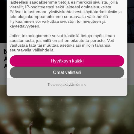
laitteellesi saadaksemme tietoja esimerkiksi sivuista, joilla
vierailit, IP-osoitteestasi sekä laitteesi ominaisuuksista.
Pääset tutustumaan yksityiskohtaisesti käyttötarkoituksiin ja
teknologiakumppaneihimme seuraavalla välilehdellä.
Hylkääminen voi vaikuttaa sivuston toimivuuteen ja
käytettävyyteen.
Jotkin teknologiamme voivat käsitellä tietoja myös ilman
suostumusta, jos niillä on siihen oikeutettu peruste. Voit
vastustaa tätä tai muuttaa asetuksiasi milloin tahansa
seuraavalla välilehdellä.
Näin lähtee Ghostin Tobias Forgelta
Accept – menossa mukana myös
Hyväksyn kaikki
Anthrax- ja Korn-miehistöä
Omat valintani
Tietosuojakäytäntömme