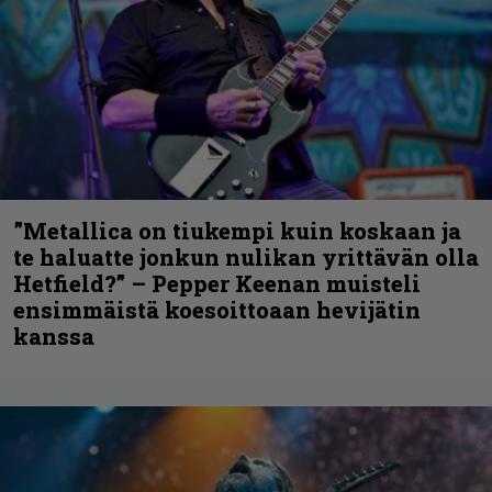
”Metallica on tiukempi kuin koskaan ja
te haluatte jonkun nulikan yrittävän olla
Hetfield?” – Pepper Keenan muisteli
ensimmäistä koesoittoaan hevijätin
kanssa