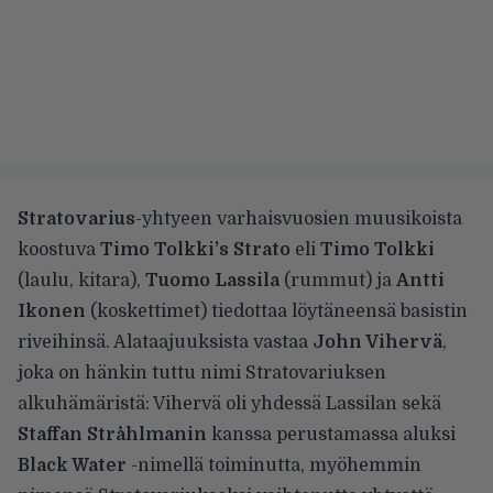
Stratovarius
-yhtyeen varhaisvuosien muusikoista
koostuva
Timo Tolkki’s Strato
eli
Timo Tolkki
(laulu, kitara),
Tuomo Lassila
(rummut) ja
Antti
Ikonen
(koskettimet) tiedottaa löytäneensä basistin
riveihinsä. Alataajuuksista vastaa
John Vihervä
,
joka on hänkin tuttu nimi Stratovariuksen
alkuhämäristä: Vihervä oli yhdessä Lassilan sekä
Staffan Stråhlmanin
kanssa perustamassa aluksi
Black Water
-nimellä toiminutta, myöhemmin