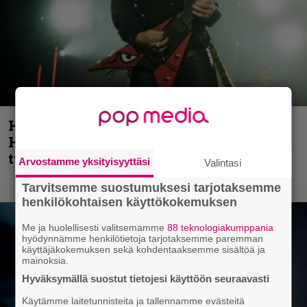
Helloween- ja Gamma Ray -mies Kai
Hansen julkaisi uuden maistiaisen
tulevalta soololevyltä
Arvostamme yksityisyyttäsi
Valintasi
Tarvitsemme suostumuksesi tarjotaksemme
henkilökohtaisen käyttökokemuksen
Me ja huolellisesti valitsemamme
88 teknologiakumppania
hyödynnämme henkilötietoja tarjotaksemme paremman
käyttäjäkokemuksen sekä kohdentaaksemme sisältöä ja
mainoksia.
Hyväksymällä suostut tietojesi käyttöön seuraavasti
Käytämme laitetunnisteita ja tallennamme evästeitä