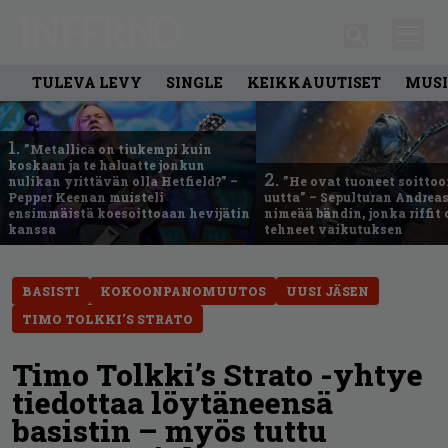
TULEVA LEVY
SINGLE
KEIKKAUUTISET
MUSI
1.
”Metallica on tiukempi kuin
koskaan ja te haluatte jonkun
2.
nulikan yrittävän olla Hetfield?” –
”He ovat tuoneet soittoo
Pepper Keenan muisteli
uutta” – Sepulturan Andreas
ensimmäistä koesoittoaan hevijätin
nimeää bändin, jonka riffit
kanssa
tehneet vaikutuksen
BASISTI
KOKOONPANOMUUTOS
UUSI JÄSEN
TIMO TOLKKI'S STRATO
Timo Tolkki’s Strato -yhtye
tiedottaa löytäneensä
basistin – myös tuttu