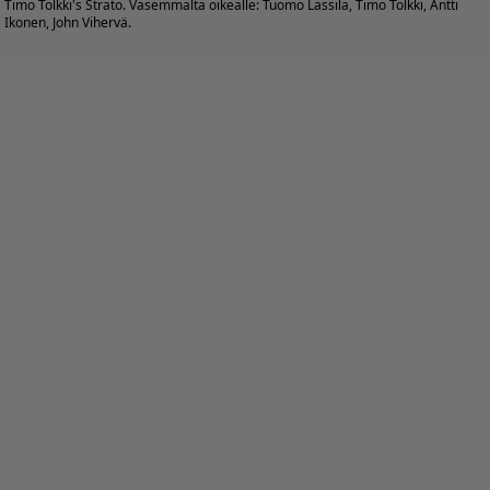
Timo Tolkki's Strato. Vasemmalta oikealle: Tuomo Lassila, Timo Tolkki, Antti
Ikonen, John Vihervä.