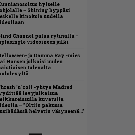
unnianosoitus hyiselle
ohjolalle – Shining hyppäsi
eskelle kinoksia uudella
ideollaan
lind Channel palaa rytinällä –
uplasingle videoineen julki
Helloween- ja Gamma Ray -mies
ai Hansen julkaisi uuden
aistiaisen tulevalta
oololevyltä
hrash ’n’ roll -yhtye Madred
yydittää levyjulkaisua
eikkareissulla kuvatulla
ideolla – ”Oltiin pakussa
usihädässä helvetin väsyneenä…”