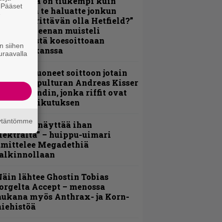
Metallica on tiukempi kuin
. Pääset
oskaan ja te haluatte jonkun
e
ulikan yrittävän olla Hetfield?”
 Pepper Keenan muisteli
nsimmäistä koesoittoaan
n siihen
evijätin kanssa
uraavalla
He ovat tuoneet soittoon jotain
utta” – Sepulturan Andreas Kisser
imeää bändin, jonka riffit ovat
ehneet vaikutuksen
äytäntömme
Mitalini näyttää ihan
lektralta” – huippu-uimari
amittelee Megadethiä
alkinnollaan
äin lähtee Ghostin Tobias
orgelta Accept – menossa
ukana myös Anthrax- ja Korn-
iehistöä