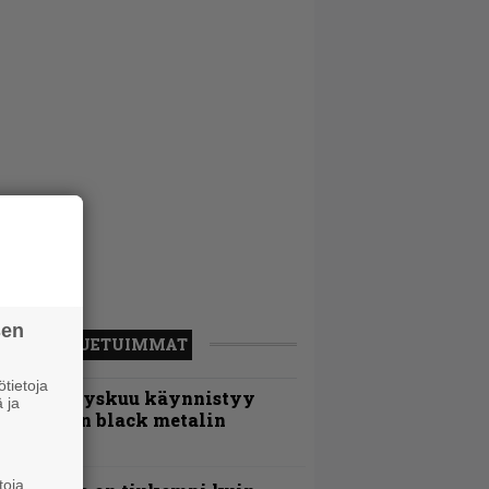
sen
LUETUIMMAT
tietoja
Espoon syyskuu käynnistyy
 ja
otimaisen black metalin
erkeissä
toja