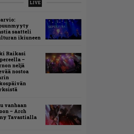
LIVE
arvio:
puunmyyty
stia saatteli
lturan ikiuneen
ki Raikasi
ereella –
rnon neljä
evää nostoa
arin
kospäivän
yksistä
uu vanhaan
toon – Arch
my Tavastialla