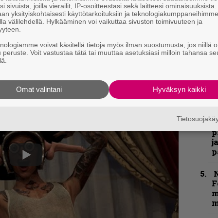
”
i sivuista, joilla vierailit, IP-osoitteestasi sekä laitteesi ominaisuuksista
k
an yksityiskohtaisesti käyttötarkoituksiin ja teknologiakumppaneihimm
n
la välilehdellä. Hylkääminen voi vaikuttaa sivuston toimivuuteen ja
–
yyteen.
i jatkuvalla loopilla, kuten kunnon
e
knologiamme voivat käsitellä tietoja myös ilman suostumusta, jos niillä o
h
u peruste. Voit vastustaa tätä tai muuttaa asetuksiasi milloin tahansa se
lä.
a alla. Rapsakkaa sunnuntaita!
”
u
Omat valintani
Hyväksyn kaikki
n
t
Tietosuojak
”
p
j
p
N
F
m
m