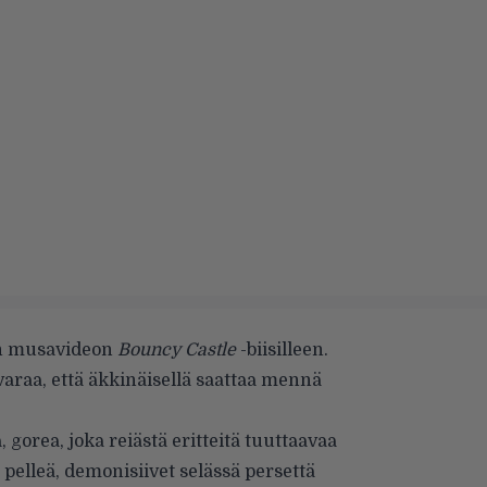
en musavideon
Bouncy Castle
-biisilleen.
araa, että äkkinäisellä saattaa mennä
, gorea, joka reiästä eritteitä tuuttaavaa
elleä, demonisiivet selässä persettä