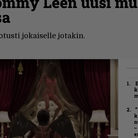
ommy Leen uusi mu
sa
tusti jokaiselle jotakin.
k
m
”
k
n
–
e