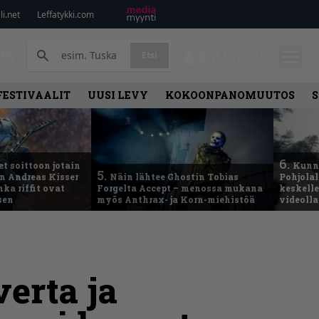
i.net
Leffatykki.com
PA
Etsi
KIRJAUDU
FESTIVAALIT
UUSI LEVY
KOKOONPANOMUUTOS
S
6.
t soittoon jotain
Kunni
5.
an Andreas Kisser
Näin lähtee Ghostin Tobias
Pohjolal
ka riffit ovat
Forgelta Accept – menossa mukana
keskelle
sen
myös Anthrax- ja Korn-miehistöä
videoll
verta ja