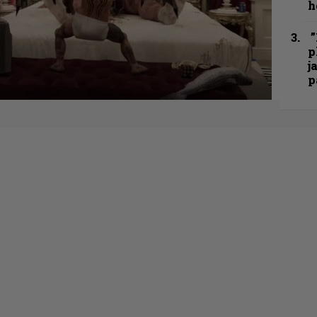
h
”
p
j
p