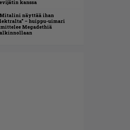
evijätin kanssa
Mitalini näyttää ihan
lektralta” – huippu-uimari
amittelee Megadethiä
alkinnollaan