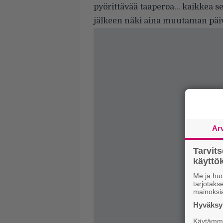
pyörittävää taaperoa… kaikkea s
jälkeen näki aina muutaman päivän
Ar
Tarvit
käytt
Me ja huo
tarjotak
mainoksi
Hyväksym
Käytämme 