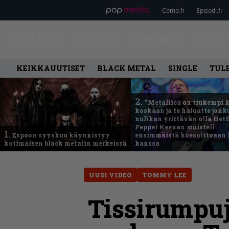
Como.fi
Episodi.fi
ETUSIVU
UUTISET
LEVY
KEIKKAUUTISET
BLACK METAL
SINGLE
TUL
2.
”Metallica on tiukempi 
koskaan ja te haluatte jonk
nulikan yrittävän olla Hetfi
Pepper Keenan muisteli
1.
Espoon syyskuu käynnistyy
ensimmäistä koesoittoaan 
kotimaisen black metalin merkeissä
kanssa
UUSI VIDEO
TOMMY LEE
Tissirumpuj