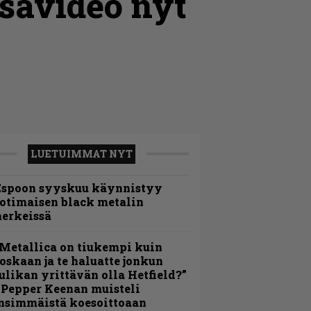
savideo nyt
LUETUIMMAT NYT
Espoon syyskuu käynnistyy
otimaisen black metalin
erkeissä
Metallica on tiukempi kuin
oskaan ja te haluatte jonkun
ulikan yrittävän olla Hetfield?”
 Pepper Keenan muisteli
nsimmäistä koesoittoaan