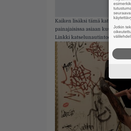
esimerkiks
tutustuma
seuraaval
käytettäv
Kaiken lisäksi tämä kattaus pyöri
Jotkin te
painajaisissa asiaan kuuluu.
oikeutett
välilehdel
Linkki katselunautintoon tarjoll