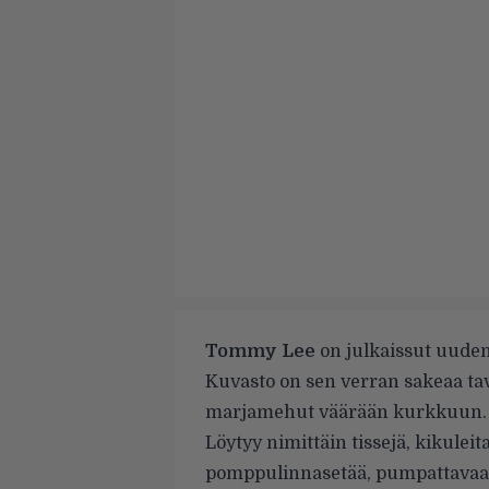
Tommy Lee
on julkaissut uud
Kuvasto on sen verran sakeaa tav
marjamehut väärään kurkkuun.
Löytyy nimittäin tissejä, kikuleita
pomppulinnasetää, pumpattavaa p