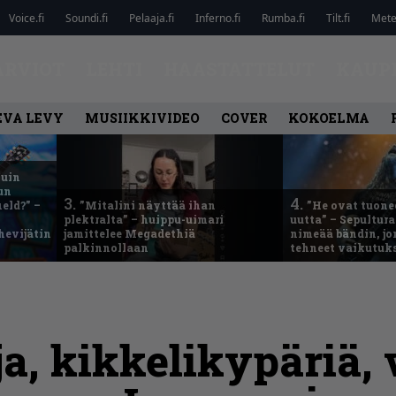
Voice.fi
Soundi.fi
Pelaaja.fi
Inferno.fi
Rumba.fi
Tilt.fi
Metel
ARVIOT
LEHTI
HAASTATTELUT
KAUP
EVA LEVY
MUSIIKKIVIDEO
COVER
KOKOELMA
kuin
un
3.
4.
eld?” –
”Mitalini näyttää ihan
”He ovat tuonee
plektralta” – huippu-uimari
uutta” – Sepultur
hevijätin
jamittelee Megadethiä
nimeää bändin, jon
palkinnollaan
tehneet vaikutuk
a, kikkelikypäriä, 