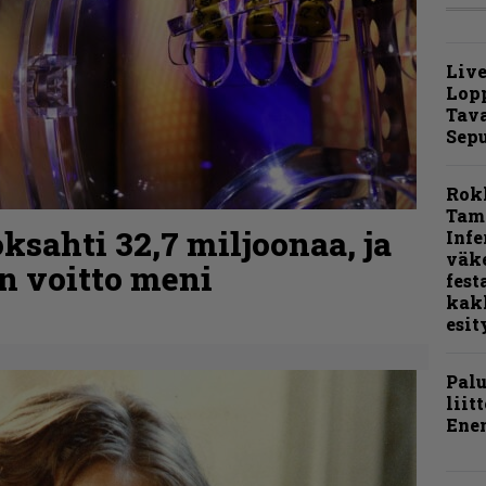
Live
Lop
Tava
Sepu
Rok
Tamp
ksahti 32,7 miljoonaa, ja
Infe
väk
n voitto meni
fest
kak
esit
Pal
liit
Ene