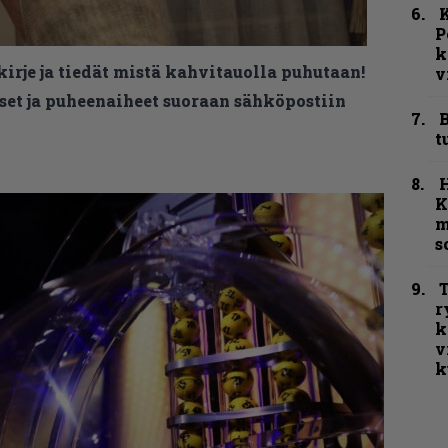
K
P
k
kirje ja tiedät mistä kahvitauolla puhutaan!
v
et ja puheenaiheet suoraan sähköpostiin
B
t
K
m
s
T
r
k
v
k