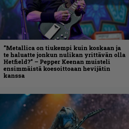
”Metallica on tiukempi kuin koskaan ja
te haluatte jonkun nulikan yrittävän olla
Hetfield?” – Pepper Keenan muisteli
ensimmäistä koesoittoaan hevijätin
kanssa