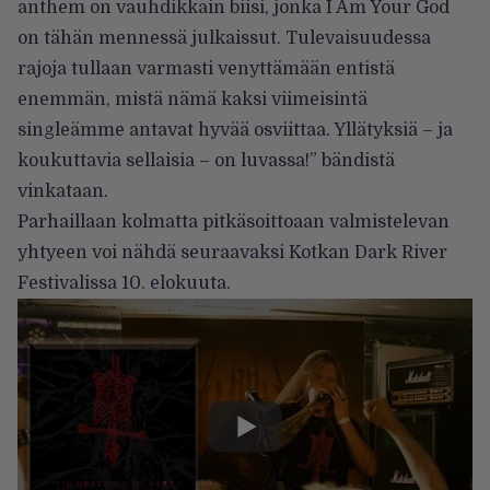
anthem on vauhdikkain biisi, jonka I Am Your God
on tähän mennessä julkaissut. Tulevaisuudessa
rajoja tullaan varmasti venyttämään entistä
enemmän, mistä nämä kaksi viimeisintä
singleämme antavat hyvää osviittaa. Yllätyksiä – ja
koukuttavia sellaisia – on luvassa!” bändistä
vinkataan.
Parhaillaan kolmatta pitkäsoittoaan valmistelevan
yhtyeen voi nähdä seuraavaksi Kotkan Dark River
Festivalissa 10. elokuuta.