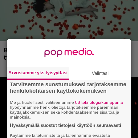
Blind Channel palaa rytinällä –
tuplasingle videoineen julki
Arvostamme yksityisyyttäsi
Valintasi
Tarvitsemme suostumuksesi tarjotaksemme
henkilökohtaisen käyttökokemuksen
Me ja huolellisesti valitsemamme
88 teknologiakumppania
hyödynnämme henkilötietoja tarjotaksemme paremman
käyttäjäkokemuksen sekä kohdentaaksemme sisältöä ja
mainoksia.
Hyväksymällä suostut tietojesi käyttöön seuraavasti
Käytämme laitetunnisteita ja tallennamme evästeitä