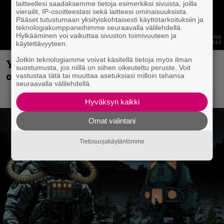
laitteellesi saadaksemme tietoja esimerkiksi sivuista, joilla
vierailit, IP-osoitteestasi sekä laitteesi ominaisuuksista.
Pääset tutustumaan yksityiskohtaisesti käyttötarkoituksiin ja
teknologiakumppaneihimme seuraavalla välilehdellä.
Hylkääminen voi vaikuttaa sivuston toimivuuteen ja
käytettävyyteen.
Jotkin teknologiamme voivat käsitellä tietoja myös ilman
Yngwie Malmsteen iskee jälleen – Now
suostumusta, jos niillä on siihen oikeutettu peruste. Voit
or Never -single tulevalta levyltä julki
vastustaa tätä tai muuttaa asetuksiasi milloin tahansa
seuraavalla välilehdellä.
Hyväksyn kaikki
Omat valintani
Tietosuojakäytäntömme