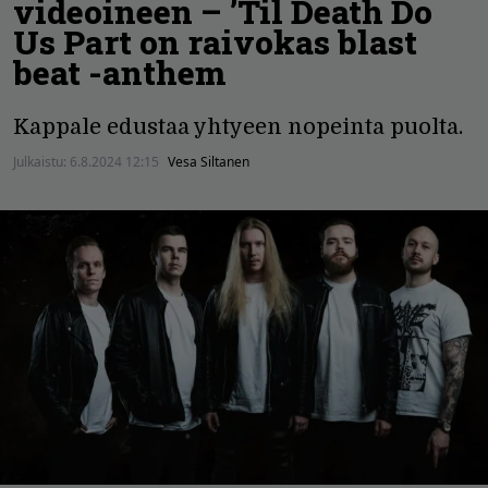
videoineen – ’Til Death Do
Us Part on raivokas blast
beat -anthem
Kappale edustaa yhtyeen nopeinta puolta.
Julkaistu:
6.8.2024 12:15
Vesa Siltanen