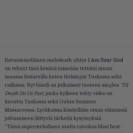
Rovaniemeläinen melodeath-yhtye
I Am Your God
on tehnyt tänä kesänä nimeään tutuksi muun
muassa festareilla kuten Helsingin Tuskassa sekä
radiossa. Nyt bändi on julkaissut tuoreen singlen
’Til
Death Do Us Part
, jonka kylkeen tehty video on
kuvattu Tuskassa sekä Oulun Summer
Massacressa. Lyriikoissa käsitellään oman elämänsä
johtamiseen liittyviä tärkeitä kysymyksiä.
”Tämä supermelodinen mutta raivokas blast beat -