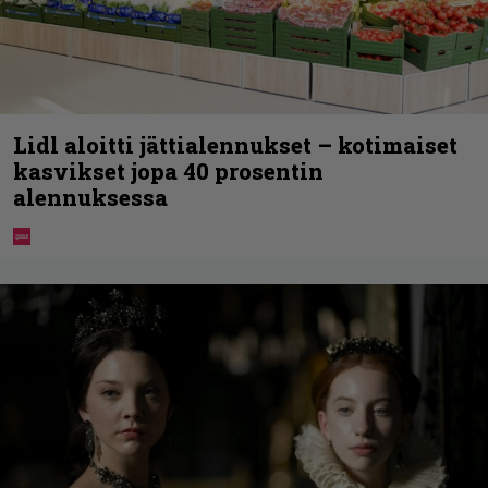
Lidl aloitti jättialennukset – kotimaiset
kasvikset jopa 40 prosentin
alennuksessa