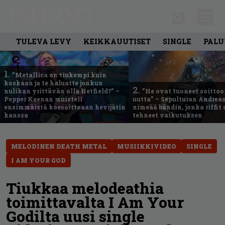
TULEVA LEVY
KEIKKAUUTISET
SINGLE
PALU
1.
”Metallica on tiukempi kuin
koskaan ja te haluatte jonkun
2.
nulikan yrittävän olla Hetfield?” –
”He ovat tuoneet soittoo
Pepper Keenan muisteli
uutta” – Sepulturan Andreas
ensimmäistä koesoittoaan hevijätin
nimeää bändin, jonka riffit
kanssa
tehneet vaikutuksen
MELODINEN DEATH METAL
MUSIIKKIVIDEO
SINGLE
I AM YOUR GOD
Tiukkaa melodeathia
toimittavalta I Am Your
Godilta uusi single