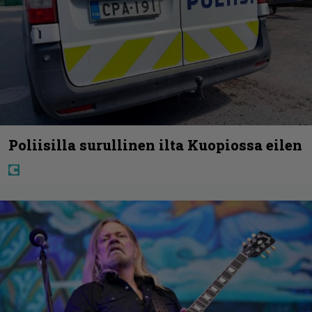
Poliisilla surullinen ilta Kuopiossa eilen