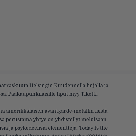
rraskuuta Helsingin Kuudennella linjalla ja
a. Pääkaupunkilaisille liput myy Tiketti,
nä amerikkalaisen avantgarde-metallin isistä.
a perustama yhtye on yhdistellyt meluisaan
isia ja psykedeelisiä elementtejä. Today Is the