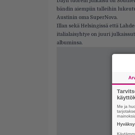
Dayn tuorein julkaisu on Southe
bändin aiempiin talleihin lukeu
Austinin oma SuperNova.
Illan sekä Helsingissä että Lahd
italialaisyhtye on juuri julkaissu
albuminsa.
Ar
Tarvit
käytt
Me ja huo
tarjotak
mainoksi
Hyväksym
Käytämme 