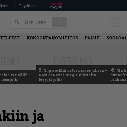
i.net
Leffatykki.com
PA
Etsi
KIRJAUDU
TEELFEST
KOKOONPANOMUUTOS
PALUU
SOOLOA
5.
6.
Yngwie Malmsteen iskee jälleen –
”En k
palaa rytinällä –
Now or Never -single tulevalta
tunne ka
neen julki
levyltä julki
mukana 
kiin ja