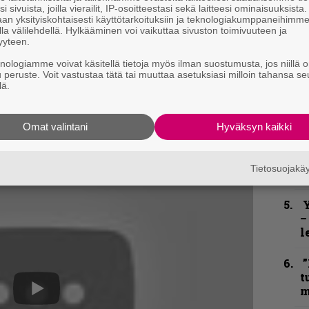
i sivuista, joilla vierailit, IP-osoitteestasi sekä laitteesi ominaisuuksista
”
an yksityiskohtaisesti käyttötarkoituksiin ja teknologiakumppaneihimm
u
la välilehdellä. Hylkääminen voi vaikuttaa sivuston toimivuuteen ja
n
yyteen.
t
knologiamme voivat käsitellä tietoja myös ilman suostumusta, jos niillä o
u peruste. Voit vastustaa tätä tai muuttaa asetuksiasi milloin tahansa se
lä.
N
F
m
TA)
Omat valintani
Hyväksyn kaikki
m
a, liput 18/15 €
14 €
B
Tietosuojak
t
Y
–
l
”
t
m