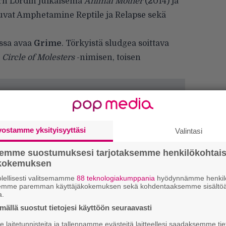
rn Lordin julkaisema
Animal Mother
(2014) ja
tuvat Amphetamine Reptile ja Relapse sekä
essa avaa
Grime
. Törkyistä sludgea soittava
t
Circle of Molesters
-nimisen, toisen
vostamme yksityisyyttäsi
Valintasi
semme suostumuksesi tarjotaksemme henkilökohtai
ökokemuksen
”
k
lellisesti valitsemamme
88 teknologiakumppania
hyödynnämme henkilö
n
semme paremman käyttäjäkokemuksen sekä kohdentaaksemme sisältöä
–
a.
e
ällä suostut tietojesi käyttöön seuraavasti
h
laitetunnisteita ja tallennamme evästeitä laitteellesi saadaksemme tie