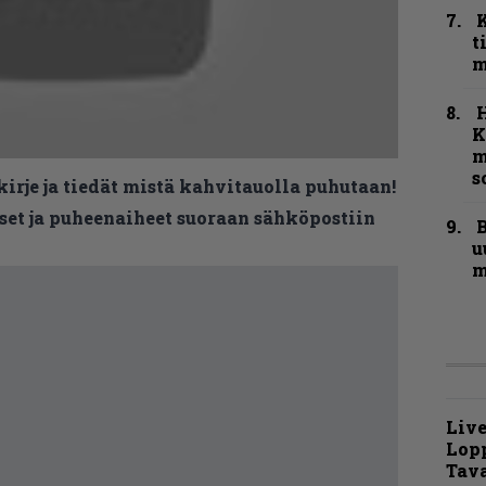
t
m
K
m
s
kirje ja tiedät mistä kahvitauolla puhutaan!
et ja puheenaiheet suoraan sähköpostiin
B
u
m
Live
Lop
Tava