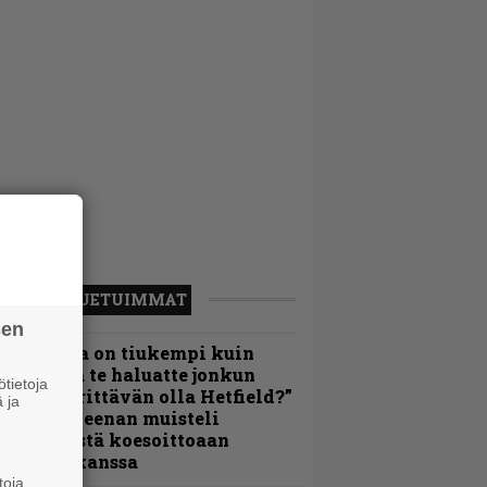
LUETUIMMAT
sen
Metallica on tiukempi kuin
oskaan ja te haluatte jonkun
tietoja
ulikan yrittävän olla Hetfield?”
 ja
 Pepper Keenan muisteli
nsimmäistä koesoittoaan
evijätin kanssa
toja