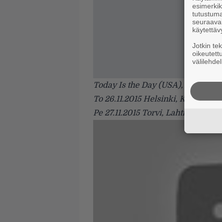
esimerkiks
tutustuma
seuraaval
käytettäv
Jotkin te
oikeutett
välilehdel
Today Is the Day (USA), Grime (I
To 26.11.2015 Helsinki, Kuudes link
Pe 27.11.2015 Torvi, Lahti, liput 15/