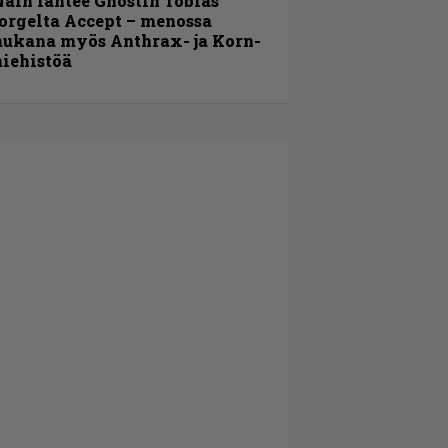
äin lähtee Ghostin Tobias
orgelta Accept – menossa
ukana myös Anthrax- ja Korn-
iehistöä