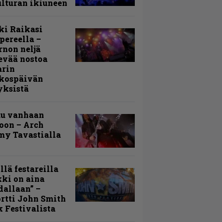
lturan ikiuneen
ki Raikasi
ereella –
rnon neljä
evää nostoa
arin
kospäivän
yksistä
uu vanhaan
toon – Arch
my Tavastialla
llä festareilla
ki on aina
allaan” –
rtti John Smith
 Festivalista