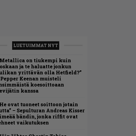
LUETUIMMAT NYT
Metallica on tiukempi kuin
oskaan ja te haluatte jonkun
ulikan yrittävän olla Hetfield?”
 Pepper Keenan muisteli
nsimmäistä koesoittoaan
evijätin kanssa
He ovat tuoneet soittoon jotain
utta” – Sepulturan Andreas Kisser
imeää bändin, jonka riffit ovat
ehneet vaikutuksen