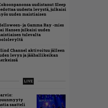
Kokoonpanonsa uudistanut Sleep
iedottaa uudesta levystä, julkaisi
yös uuden maistiaisen
Helloween- ja Gamma Ray -mies
ai Hansen julkaisi uuden
aistiaisen tulevalta
oololevyltä
lind Channel aktivoituu jälleen
uden levyn ja jäähallikeikan
erkeissä
LIVE
arvio:
puunmyyty
stia saatteli