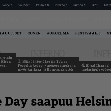
Voice.fi
Soundi.fi
Pelaaja.fi
Inferno.fi
Rumba.fi
Tilt.fi
Metel
ARVIOT
LEHTI
HAASTATTELUT
KAUP
KAUUTISET
COVER
KOKOELMA
FESTIVAALIT
S
n jotain
3.
 Kisser
Näin lähtee Ghostin Tobias
4.
 ovat
Forgelta Accept – menossa mukana
Blind Channel 
myös Anthrax- ja Korn-miehistöä
tuplasingle videoi
e Day saapuu Helsin