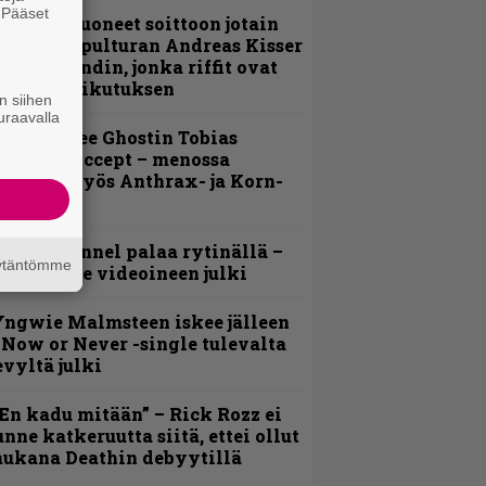
. Pääset
He ovat tuoneet soittoon jotain
e
utta” – Sepulturan Andreas Kisser
imeää bändin, jonka riffit ovat
ehneet vaikutuksen
n siihen
uraavalla
äin lähtee Ghostin Tobias
orgelta Accept – menossa
ukana myös Anthrax- ja Korn-
iehistöä
lind Channel palaa rytinällä –
äytäntömme
uplasingle videoineen julki
ngwie Malmsteen iskee jälleen
 Now or Never -single tulevalta
evyltä julki
En kadu mitään” – Rick Rozz ei
unne katkeruutta siitä, ettei ollut
ukana Deathin debyytillä