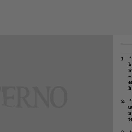
”
k
n
–
e
h
”
u
n
t