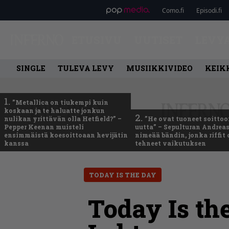
Como.fi
Episodi.fi
ETUSIVU
UUTISET
LEVY
SINGLE
TULEVA LEVY
MUSIIKKIVIDEO
KEIK
1.
”Metallica on tiukempi kuin
koskaan ja te haluatte jonkun
2.
nulikan yrittävän olla Hetfield?” –
”He ovat tuoneet soittoo
Pepper Keenan muisteli
uutta” – Sepulturan Andreas
ensimmäistä koesoittoaan hevijätin
nimeää bändin, jonka riffit
kanssa
tehneet vaikutuksen
TODAY IS THE DAY
Today Is th