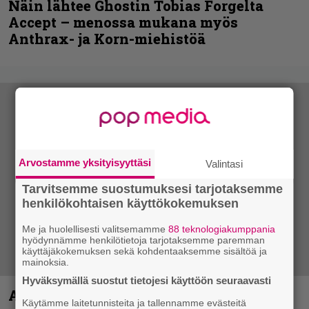
Näin lähtee Ghostin Tobias Forgelta
Accept – menossa mukana myös
Anthrax- ja Korn-miehistöä
Arvostamme yksityisyyttäsi
Valintasi
Tarvitsemme suostumuksesi tarjotaksemme
henkilökohtaisen käyttökokemuksen
Me ja huolellisesti valitsemamme
88 teknologiakumppania
hyödynnämme henkilötietoja tarjotaksemme paremman
käyttäjäkokemuksen sekä kohdentaaksemme sisältöä ja
mainoksia.
Hyväksymällä suostut tietojesi käyttöön seuraavasti
Anthrax vie katsojat keikkatunnelmiin
Käytämme laitetunnisteita ja tallennamme evästeitä