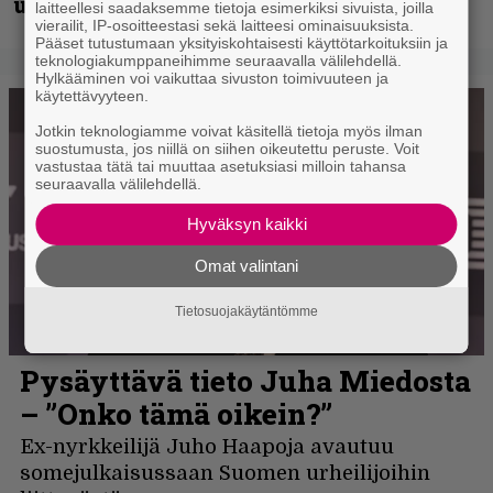
uudella videollaan
laitteellesi saadaksemme tietoja esimerkiksi sivuista, joilla
vierailit, IP-osoitteestasi sekä laitteesi ominaisuuksista.
Pääset tutustumaan yksityiskohtaisesti käyttötarkoituksiin ja
teknologiakumppaneihimme seuraavalla välilehdellä.
Hylkääminen voi vaikuttaa sivuston toimivuuteen ja
käytettävyyteen.
Jotkin teknologiamme voivat käsitellä tietoja myös ilman
suostumusta, jos niillä on siihen oikeutettu peruste. Voit
vastustaa tätä tai muuttaa asetuksiasi milloin tahansa
seuraavalla välilehdellä.
Hyväksyn kaikki
Omat valintani
Tietosuojakäytäntömme