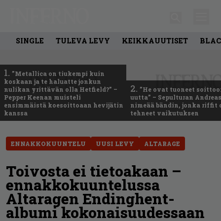
SINGLE
TULEVA LEVY
KEIKKAUUTISET
BLAC
1.
”Metallica on tiukempi kuin
koskaan ja te haluatte jonkun
2.
nulikan yrittävän olla Hetfield?” –
”He ovat tuoneet soittoo
Pepper Keenan muisteli
uutta” – Sepulturan Andreas
ensimmäistä koesoittoaan hevijätin
nimeää bändin, jonka riffit
kanssa
tehneet vaikutuksen
ENNAKKOKUUNTELU
UUSI LEVY
ALTARAGE
Toivosta ei tietoakaan –
ennakkokuuntelussa
Altaragen Endinghent-
albumi kokonaisuudessaan