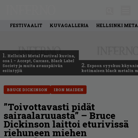
FESTIVAALIT
KUVAGALLERIA
HELLSINKI META
1.
Hellsinki Metal Festival kuvina,
osa 1 – Accept, Carcass, Black Label
2.
Society ja muita avauspäivän
Espoon syyskuu käynni
esiintyjiä
kotimaisen black metalin m
BRUCE DICKINSON
IRON MAIDEN
”Toivottavasti pidät
sairaalaruuasta” – Bruce
Dickinson laittoi eturivissä
riehuneen miehen