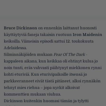
Bruce Dickinson
on ennenkin laittanut
huonosti
käyttäytyviä faneja takaisin ruotuun
Iron Maidenin
keikoilla. Viimeisin episodi sattui 12. toukokuuta
Adelaidessa.
Silminnäkijöiden mukaan
Fear Of The Dark
-
kappaleen aikana, kun keikkaa oli ehtinyt kulua jo
noin tunti, eräs vahvasti päihtynyt miekkonen rynni
kohti eturiviä. Kun eturivipaikoille itsensä jo
parkkeeranneet eivät tästä pitäneet, alkoi rynnäkön
tehnyt mies riehua – jopa nyrkit alkoivat
kommenttien mukaan viuhua.
Dickinson kuitenkin huomasi tämän ja tylytti