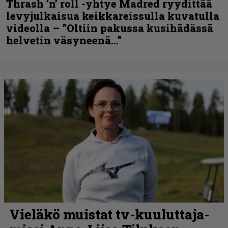
Thrash ’n’ roll -yhtye Madred ryydittää
levyjulkaisua keikkareissulla kuvatulla
videolla – ”Oltiin pakussa kusihädässä
helvetin väsyneenä…”