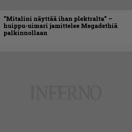
”Mitalini näyttää ihan plektralta” –
huippu-uimari jamittelee Megadethiä
palkinnollaan