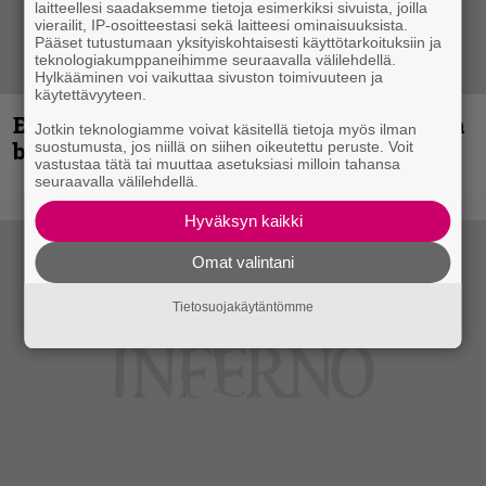
laitteellesi saadaksemme tietoja esimerkiksi sivuista, joilla
vierailit, IP-osoitteestasi sekä laitteesi ominaisuuksista.
Pääset tutustumaan yksityiskohtaisesti käyttötarkoituksiin ja
teknologiakumppaneihimme seuraavalla välilehdellä.
Hylkääminen voi vaikuttaa sivuston toimivuuteen ja
käytettävyyteen.
Espoon syyskuu käynnistyy kotimaisen
Jotkin teknologiamme voivat käsitellä tietoja myös ilman
black metalin merkeissä
suostumusta, jos niillä on siihen oikeutettu peruste. Voit
vastustaa tätä tai muuttaa asetuksiasi milloin tahansa
seuraavalla välilehdellä.
Hyväksyn kaikki
Omat valintani
Tietosuojakäytäntömme