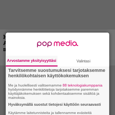
Hellsinki Metal Festival kuvina, osa 1 –
Accept, Carcass, Black Label Society ja
muita avauspäivän esiintyjiä
Arvostamme yksityisyyttäsi
Valintasi
Tarvitsemme suostumuksesi tarjotaksemme
henkilökohtaisen käyttökokemuksen
Me ja huolellisesti valitsemamme
88 teknologiakumppania
hyödynnämme henkilötietoja tarjotaksemme paremman
käyttäjäkokemuksen sekä kohdentaaksemme sisältöä ja
mainoksia.
Hyväksymällä suostut tietojesi käyttöön seuraavasti
Käytämme laitetunnisteita ja tallennamme evästeitä