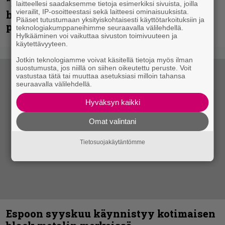
”Mitalini näyttää ihan plektralta” –
laitteellesi saadaksemme tietoja esimerkiksi sivuista, joilla
vierailit, IP-osoitteestasi sekä laitteesi ominaisuuksista.
huippu-uimari jamittelee Megadethiä
Pääset tutustumaan yksityiskohtaisesti käyttötarkoituksiin ja
palkinnollaan
teknologiakumppaneihimme seuraavalla välilehdellä.
Hylkääminen voi vaikuttaa sivuston toimivuuteen ja
käytettävyyteen.
Jotkin teknologiamme voivat käsitellä tietoja myös ilman
suostumusta, jos niillä on siihen oikeutettu peruste. Voit
vastustaa tätä tai muuttaa asetuksiasi milloin tahansa
seuraavalla välilehdellä.
Hyväksyn kaikki
Omat valintani
Tietosuojakäytäntömme
Espoon syyskuu käynnistyy kotimaisen