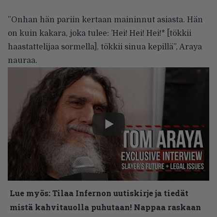
”Onhan hän pariin kertaan maininnut asiasta. Hän
on kuin kakara, joka tulee: ’Hei! Hei! Hei!* [tökkii
haastattelijaa sormella], tökkii sinua kepillä”, Araya
nauraa.
Lue myös:
Tilaa Infernon uutiskirje ja tiedät
mistä kahvitauolla puhutaan! Nappaa raskaan