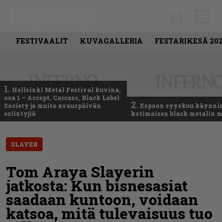
FESTIVAALIT
KUVAGALLERIA
FESTARIKESÄ 20
1.
Hellsinki Metal Festival kuvina,
osa 1 – Accept, Carcass, Black Label
2.
Society ja muita avauspäivän
Espoon syyskuu käynni
esiintyjiä
kotimaisen black metalin m
SLAYER
Tom Araya Slayerin
jatkosta: Kun bisnesasiat
saadaan kuntoon, voidaan
katsoa, mitä tulevaisuus tuo