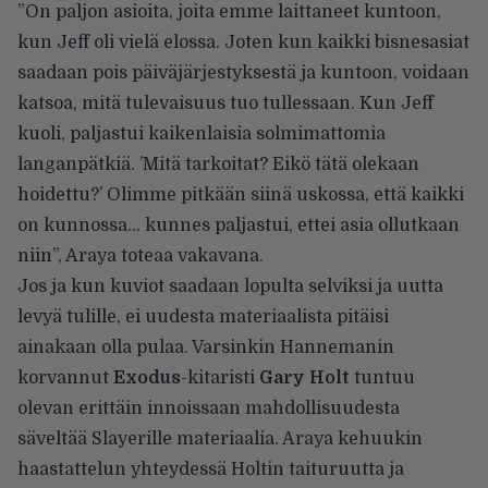
”On paljon asioita, joita emme laittaneet kuntoon,
kun Jeff oli vielä elossa. Joten kun kaikki bisnesasiat
saadaan pois päiväjärjestyksestä ja kuntoon, voidaan
katsoa, mitä tulevaisuus tuo tullessaan. Kun Jeff
kuoli, paljastui kaikenlaisia solmimattomia
langanpätkiä. ’Mitä tarkoitat? Eikö tätä olekaan
hoidettu?’ Olimme pitkään siinä uskossa, että kaikki
on kunnossa… kunnes paljastui, ettei asia ollutkaan
niin”, Araya toteaa vakavana.
Jos ja kun kuviot saadaan lopulta selviksi ja uutta
levyä tulille, ei uudesta materiaalista pitäisi
ainakaan olla pulaa. Varsinkin Hannemanin
korvannut
Exodus
-kitaristi
Gary Holt
tuntuu
olevan erittäin innoissaan mahdollisuudesta
säveltää Slayerille materiaalia. Araya kehuukin
haastattelun yhteydessä Holtin taituruutta ja