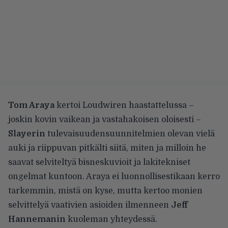
Tom Araya
kertoi
Loudwiren haastattelussa
–
joskin kovin vaikean ja vastahakoisen oloisesti –
Slayerin
tulevaisuudensuunnitelmien olevan vielä
auki ja riippuvan pitkälti siitä, miten ja milloin he
saavat selviteltyä bisneskuvioit ja lakitekniset
ongelmat kuntoon. Araya ei luonnollisestikaan kerro
tarkemmin, mistä on kyse, mutta kertoo monien
selvittelyä vaativien asioiden ilmenneen
Jeff
Hannemanin
kuoleman yhteydessä.