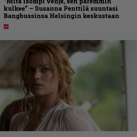
”Mitä isompi vehje, sen paremmin
kulkee” – Susanna Penttilä suuntasi
Bangbussinsa Helsingin keskustaan