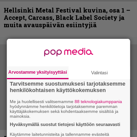
Hellsinki Metal Festival kuvina, osa 1 –
Accept, Carcass, Black Label Society ja
muita avauspäivän esiintyjiä
Arvostamme yksityisyyttäsi
Valintasi
Tarvitsemme suostumuksesi tarjotaksemme
henkilökohtaisen käyttökokemuksen
Me ja huolellisesti valitsemamme
88 teknologiakumppania
hyödynnämme henkilötietoja tarjotaksemme paremman
käyttäjäkokemuksen sekä kohdentaaksemme sisältöä ja
mainoksia.
Hyväksymällä suostut tietojesi käyttöön seuraavasti
Käytämme laitetunnisteita ja tallennamme evästeitä