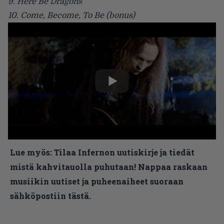
9. Here Be Dragons
10. Come, Become, To Be (bonus)
Lue myös:
Tilaa Infernon uutiskirje ja tiedät
mistä kahvitauolla puhutaan! Nappaa raskaan
musiikin uutiset ja puheenaiheet suoraan
sähköpostiin tästä.