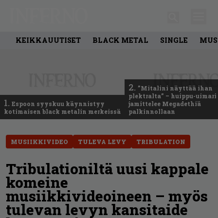
KEIKKAUUTISET
BLACK METAL
SINGLE
MUS
2.
”Mitalini näyttää ihan
plektralta” – huippu-uimari
1.
Espoon syyskuu käynnistyy
jamittelee Megadethiä
kotimaisen black metalin merkeissä
palkinnollaan
MUSIIKKIVIDEO
TULEVA LEVY
TRIBULATION
Tribulationiltä uusi kappale
komeine
musiikkivideoineen – myös
tulevan levyn kansitaide