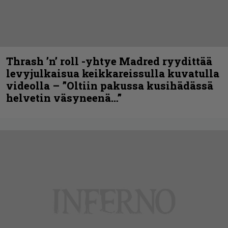
Thrash ’n’ roll -yhtye Madred ryydittää
levyjulkaisua keikkareissulla kuvatulla
videolla – ”Oltiin pakussa kusihädässä
helvetin väsyneenä…”