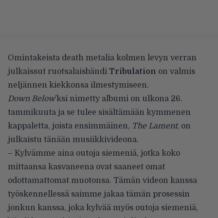
Omintakeista death metalia kolmen levyn verran
julkaissut ruotsalaisbändi
Tribulation
on valmis
neljännen kiekkonsa ilmestymiseen.
Down Below
’ksi nimetty albumi on ulkona 26.
tammikuuta ja se tulee sisältämään kymmenen
kappaletta, joista ensimmäinen,
The Lament
, on
julkaistu tänään musiikkivideona.
– Kylvämme aina outoja siemeniä, jotka koko
mittaansa kasvaneena ovat saaneet omat
odottamattomat muotonsa. Tämän videon kanssa
työskennellessä saimme jakaa tämän prosessin
jonkun kanssa, joka kylvää myös outoja siemeniä,