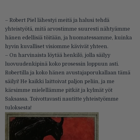
– Robert Piel lähestyi meitä ja halusi tehdä
yhteistyötä, mitä arvostimme suuresti nähtyämme
hänen edellisiä töitään, ja huomatessamme, kuinka
hyvin kuvalliset visiomme kävivät yhteen.
– On harvinaista löytää henkilö, jolla säilyy
luovuudenkipinä koko prosessin loppuun asti.
Robertilla ja koko hänen avustajaporukallaan tämä
säilyi! He kaikki laittoivat paljon peliin, ja me
kärsimme mielellämme pitkät ja kylmät yöt
Saksassa. Toivottavasti nautitte yhteistyömme
tuloksesta!