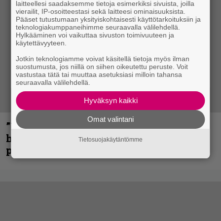
laitteellesi saadaksemme tietoja esimerkiksi sivuista, joilla
vierailit, IP-osoitteestasi sekä laitteesi ominaisuuksista.
Pääset tutustumaan yksityiskohtaisesti käyttötarkoituksiin ja
teknologiakumppaneihimme seuraavalla välilehdellä.
Hylkääminen voi vaikuttaa sivuston toimivuuteen ja
käytettävyyteen.
Jotkin teknologiamme voivat käsitellä tietoja myös ilman
suostumusta, jos niillä on siihen oikeutettu peruste. Voit
vastustaa tätä tai muuttaa asetuksiasi milloin tahansa
seuraavalla välilehdellä.
Hyväksyn kaikki
Omat valintani
”Mitalini näyttää ihan plektralta” –
huippu-uimari jamittelee Megadethiä
Tietosuojakäytäntömme
palkinnollaan