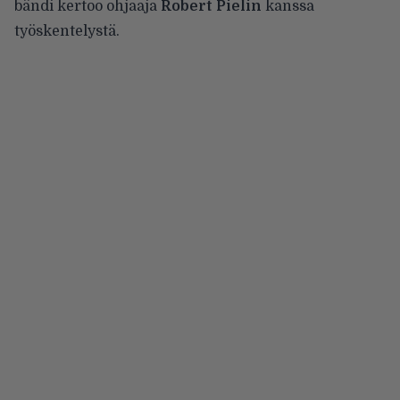
bändi kertoo ohjaaja
Robert Pielin
kanssa
työskentelystä.