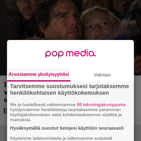
Arvostamme yksityisyyttäsi
Valintasi
Illalla tv:ssä: Huippuluokan scifi-
Tarvitsemme suostumuksesi tarjotaksemme
viihdettä 1 tunnin ajan – sen jälkeen
henkilökohtaisen käyttökokemuksen
ohjaajan ote lipsuu
Me ja huolellisesti valitsemamme
88 teknologiakumppania
hyödynnämme henkilötietoja tarjotaksemme paremman
käyttäjäkokemuksen sekä kohdentaaksemme sisältöä ja
mainoksia.
Hyväksymällä suostut tietojesi käyttöön seuraavasti
Käytämme laitetunnisteita ja tallennamme evästeitä