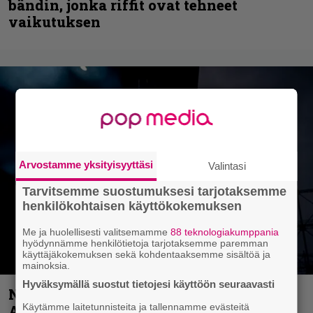
bändin, jonka riffit ovat tehneet
vaikutuksen
Arvostamme yksityisyyttäsi
Valintasi
Tarvitsemme suostumuksesi tarjotaksemme
henkilökohtaisen käyttökokemuksen
Me ja huolellisesti valitsemamme
88 teknologiakumppania
hyödynnämme henkilötietoja tarjotaksemme paremman
käyttäjäkokemuksen sekä kohdentaaksemme sisältöä ja
mainoksia.
Hyväksymällä suostut tietojesi käyttöön seuraavasti
Näin lähtee Ghostin Tobias Forgelta
Käytämme laitetunnisteita ja tallennamme evästeitä
Accept – menossa mukana myös