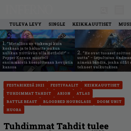
TULEVA LEVY
SINGLE
KEIKKAUUTISET
MUSI
1.
”Metallica on tiukempi kuin
koskaan ja te haluatte jonkun
2.
nulikan yrittävän olla Hetfield?” –
”He ovat tuoneet soittoo
Pepper Keenan muisteli
uutta” – Sepulturan Andreas
ensimmäistä koesoittoaan hevijätin
nimeää bändin, jonka riffit
kanssa
tehneet vaikutuksen
FESTARIKESÄ 2021
FESTIVAALIT
KEIKKAUUTISET
TUHDIMMAT TAHDIT
ARION
ATLAS
BATTLE BEAST
BLOODRED HOURGLASS
DOOM UNIT
HUORA
Tuhdimmat Tahdit tulee