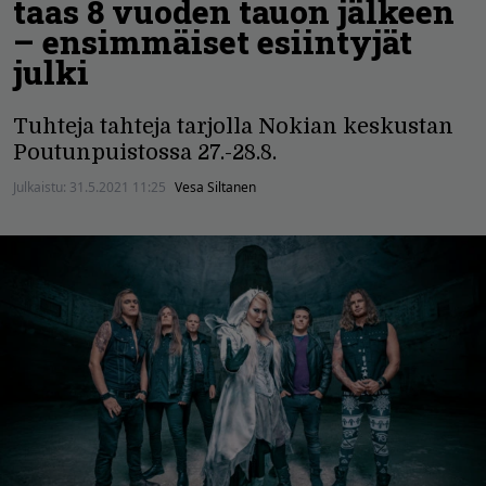
taas 8 vuoden tauon jälkeen
– ensimmäiset esiintyjät
julki
Tuhteja tahteja tarjolla Nokian keskustan
Poutunpuistossa 27.-28.8.
Julkaistu:
31.5.2021 11:25
Vesa Siltanen