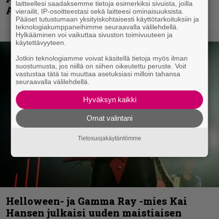
laitteellesi saadaksemme tietoja esimerkiksi sivuista, joilla
Anthrax- ja Korn-miehistöä
vierailit, IP-osoitteestasi sekä laitteesi ominaisuuksista.
Pääset tutustumaan yksityiskohtaisesti käyttötarkoituksiin ja
teknologiakumppaneihimme seuraavalla välilehdellä.
Hylkääminen voi vaikuttaa sivuston toimivuuteen ja
käytettävyyteen.
Jotkin teknologiamme voivat käsitellä tietoja myös ilman
suostumusta, jos niillä on siihen oikeutettu peruste. Voit
vastustaa tätä tai muuttaa asetuksiasi milloin tahansa
seuraavalla välilehdellä.
Hyväksyn kaikki
Omat valintani
Tietosuojakäytäntömme
Helloween- ja Gamma Ray -mies Kai
Hansen julkaisi uuden maistiaisen