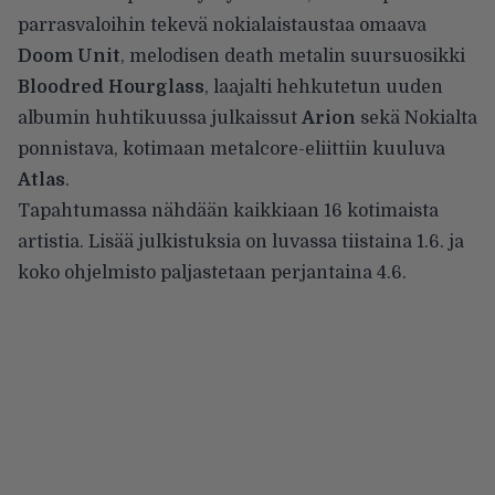
parrasvaloihin tekevä nokialaistaustaa omaava
Doom Unit
, melodisen death metalin suursuosikki
Bloodred Hourglass
, laajalti hehkutetun uuden
albumin huhtikuussa julkaissut
Arion
sekä Nokialta
ponnistava, kotimaan metalcore-eliittiin kuuluva
Atlas
.
Tapahtumassa nähdään kaikkiaan 16 kotimaista
artistia. Lisää julkistuksia on luvassa tiistaina 1.6. ja
koko ohjelmisto paljastetaan perjantaina 4.6.