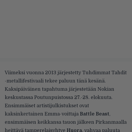
Viimeksi vuonna 2013 järjestetty Tuhdimmat Tahdit
-metallifestivaali tekee paluun tänä kesänä.
Kaksipäiväinen tapahtuma järjestetään Nokian
keskustassa Poutunpuistossa 27.-28. elokuuta.
Ensimmäiset artistijulkistukset ovat
kaksinkertainen Emma-voittaja
Battle Beast
,
ensimmäisen keikkansa tauon jälkeen Pirkanmaalla
heittävä tamperelaisyhtye
Huora
, vahvaa paluuta