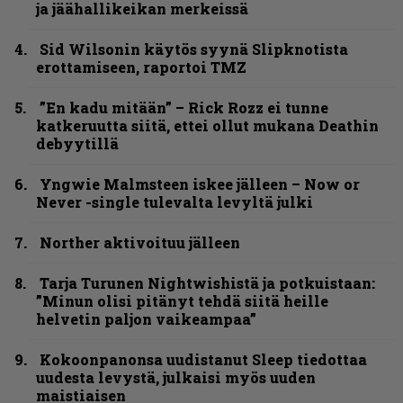
ja jäähallikeikan merkeissä
Sid Wilsonin käytös syynä Slipknotista
erottamiseen, raportoi TMZ
”En kadu mitään” – Rick Rozz ei tunne
katkeruutta siitä, ettei ollut mukana Deathin
debyytillä
Yngwie Malmsteen iskee jälleen – Now or
Never -single tulevalta levyltä julki
Norther aktivoituu jälleen
Tarja Turunen Nightwishistä ja potkuistaan:
”Minun olisi pitänyt tehdä siitä heille
helvetin paljon vaikeampaa”
Kokoonpanonsa uudistanut Sleep tiedottaa
uudesta levystä, julkaisi myös uuden
maistiaisen