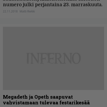
numero julki perjantaina 23. marraskuuta.
22.11.2018
Matti Riekki
Megadeth ja Opeth saapuvat
vahvistamaan tulevaa festarikesää