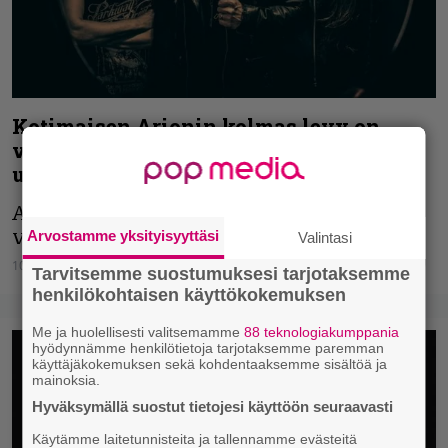
Kotimaisen Arionin kolmas levy on
valmis – kuuntele mahtipontinen
uutuussingle
Arionin uudella singlellä esiintyy liuta
vierailijoita.
Arvostamme yksityisyyttäsi
Valintasi
10.02.2021
Joni Juutilainen
Tarvitsemme suostumuksesi tarjotaksemme
henkilökohtaisen käyttökokemuksen
Me ja huolellisesti valitsemamme
88 teknologiakumppania
hyödynnämme henkilötietoja tarjotaksemme paremman
käyttäjäkokemuksen sekä kohdentaaksemme sisältöä ja
mainoksia.
Hyväksymällä suostut tietojesi käyttöön seuraavasti
Käytämme laitetunnisteita ja tallennamme evästeitä