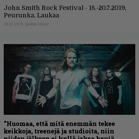
John Smith Rock Festival - 18.-20.7.2019,
Peurunka, Laukaa
24.07.2019
Jaakko Silvast
”Huomaa, että mitä enemmän tekee
keikkoja, treenejä ja studioita, niin
niiden jälkeen ei kyllä jaksa heviä