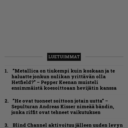
LUETUIMMAT
”Metallica on tiukempi kuin koskaan ja te
haluatte jonkun nulikan yrittävän olla
Hetfield?” – Pepper Keenan muisteli
ensimmäistä koesoittoaan hevijätin kanssa
”He ovat tuoneet soittoon jotain uutta” –
Sepulturan Andreas Kisser nimeää bändin,
jonka riffit ovat tehneet vaikutuksen
Blind Channel aktivoituu jälleen uuden levyn