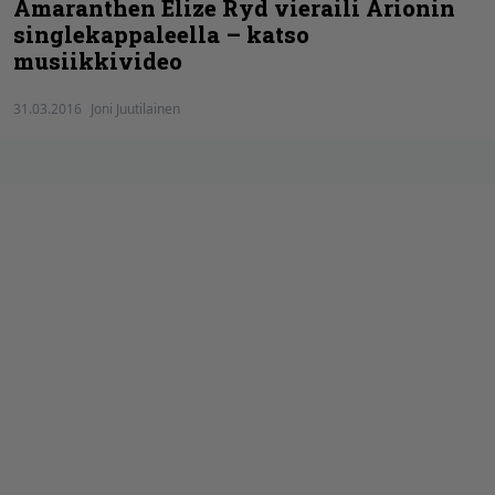
Amaranthen Elize Ryd vieraili Arionin
singlekappaleella – katso
musiikkivideo
31.03.2016
Joni Juutilainen