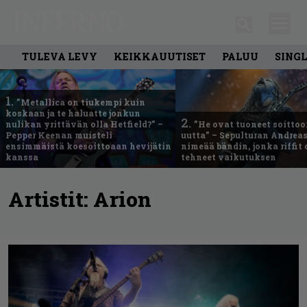
TULEVA LEVY
KEIKKAUUTISET
PALUU
SING
1.
”Metallica on tiukempi kuin
koskaan ja te haluatte jonkun
2.
nulikan yrittävän olla Hetfield?” –
”He ovat tuoneet soittoo
Pepper Keenan muisteli
uutta” – Sepulturan Andreas
ensimmäistä koesoittoaan hevijätin
nimeää bändin, jonka riffit
kanssa
tehneet vaikutuksen
Artistit:
Arion