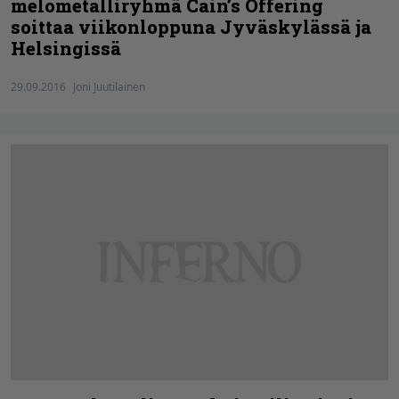
melometalliryhmä Cain’s Offering
soittaa viikonloppuna Jyväskylässä ja
Helsingissä
29.09.2016
Joni Juutilainen