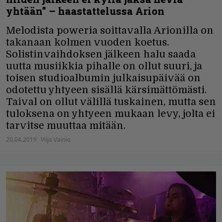
yhtään” – haastattelussa Arion
Melodista poweria soittavalla Arionilla on
takanaan kolmen vuoden koetus.
Solistinvaihdoksen jälkeen halu saada
uutta musiikkia pihalle on ollut suuri, ja
toisen studioalbumin julkaisupäivää on
odotettu yhtyeen sisällä kärsimättömästi.
Taival on ollut välillä tuskainen, mutta sen
tuloksena on yhtyeen mukaan levy, jolta ei
tarvitse muuttaa mitään.
20.04.2019
Vilja Vainio