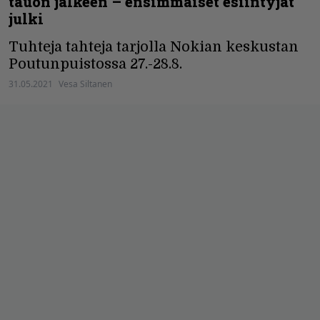
tauon jälkeen – ensimmäiset esiintyjät
julki
Tuhteja tahteja tarjolla Nokian keskustan
Poutunpuistossa 27.-28.8.
31.05.2021
Vesa Siltanen