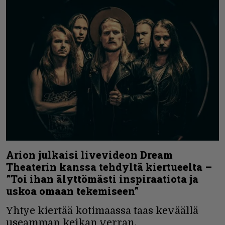
Arion julkaisi livevideon Dream
Theaterin kanssa tehdyltä kiertueelta –
”Toi ihan älyttömästi inspiraatiota ja
uskoa omaan tekemiseen”
Yhtye kiertää kotimaassa taas keväällä
useamman keikan verran.