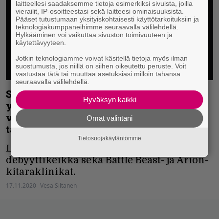
laitteellesi saadaksemme tietoja esimerkiksi sivuista, joilla
vierailit, IP-osoitteestasi sekä laitteesi ominaisuuksista.
Pääset tutustumaan yksityiskohtaisesti käyttötarkoituksiin ja
teknologiakumppaneihimme seuraavalla välilehdellä.
Hylkääminen voi vaikuttaa sivuston toimivuuteen ja
käytettävyyteen.
Jotkin teknologiamme voivat käsitellä tietoja myös ilman
suostumusta, jos niillä on siihen oikeutettu peruste. Voit
vastustaa tätä tai muuttaa asetuksiasi milloin tahansa
seuraavalla välilehdellä.
Soittoklinikoita ja metallikeikkoja
Hyväksyn kaikki
yhdistelevä Hoarsefest tulee taas – tänä
vuonna luvassa riisutumpi versio
Omat valintani
tapahtumasta
Tietosuojakäytäntömme
Luvassa muun muassa Shereignin
debyyttikeikka sekä Battle Beast- ja Arion-
kitaraklinikat.
17.11.2020
Vesa Siltanen