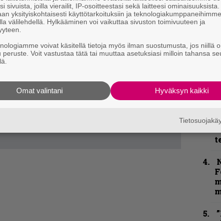
k
i sivuista, joilla vierailit, IP-osoitteestasi sekä laitteesi ominaisuuksista
an yksityiskohtaisesti käyttötarkoituksiin ja teknologiakumppaneihimm
m
la välilehdellä. Hylkääminen voi vaikuttaa sivuston toimivuuteen ja
yyteen.
”
knologiamme voivat käsitellä tietoja myös ilman suostumusta, jos niillä o
k
u peruste. Voit vastustaa tätä tai muuttaa asetuksiasi milloin tahansa se
n
lä.
–
e
h
Omat valintani
Hyväksyn kaikki
”
u
Tietosuojak
n
t
N
F
m
m
”