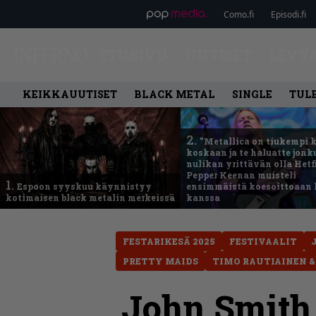
Como.fi
Episodi.fi
ETUSIVU
UUTISET
LEVY
KEIKKAUUTISET
BLACK METAL
SINGLE
TUL
2.
”Metallica on tiukempi 
koskaan ja te haluatte jonk
nulikan yrittävän olla Hetfi
Pepper Keenan muisteli
1.
Espoon syyskuu käynnistyy
ensimmäistä koesoittoaan 
kotimaisen black metalin merkeissä
kanssa
FESTARIKESÄ 2025
FESTIVAALIT
PRETTY MAIDS
TIMO RAUTIAINEN 
John Smith 