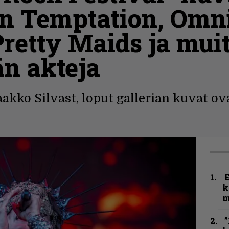
hin Temptation, Om
retty Maids ja mui
n akteja
akko Silvast, loput gallerian kuvat ov
k
m
”