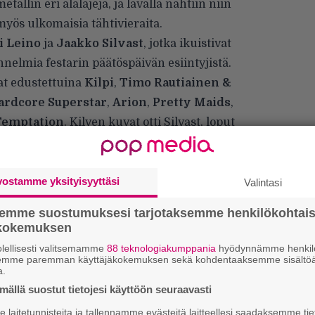
allin eri alalajeja, ja lavalla nähtiin niin
myös ulkomaisia tähtivieraita.
i Leino
ja
Jaakko Silvast
, jotka ikuistivat
nelmia festarin päätöspäivän esiintyjistä.
at edustettuina
Kilpi
,
Timo Rautiainen &
rdcore Superstar
,
Arion
,
Pretty Maids
,
Temptation
. Kilven kuvat otti Silvast, loput
ä
ja perjantailta puolestaan
täältä
. Jaakko
 tulossa vielä myöhemmin linjoille eli kannattaa
vostamme yksityisyyttäsi
Valintasi
semme suostumuksesi tarjotaksemme henkilökohtai
ökokemuksen
lellisesti valitsemamme
88 teknologiakumppania
hyödynnämme henkilö
semme paremman käyttäjäkokemuksen sekä kohdentaaksemme sisältöä
a.
ällä suostut tietojesi käyttöön seuraavasti
laitetunnisteita ja tallennamme evästeitä laitteellesi saadaksemme tie