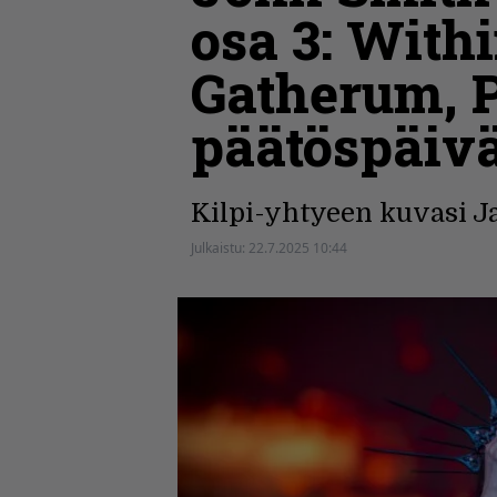
osa 3: Wit
Gatherum, P
päätöspäivä
Kilpi-yhtyeen kuvasi Ja
Julkaistu:
22.7.2025 10:44