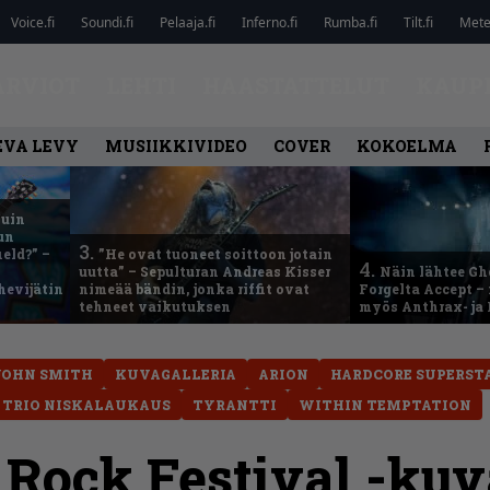
Voice.fi
Soundi.fi
Pelaaja.fi
Inferno.fi
Rumba.fi
Tilt.fi
Metel
ARVIOT
LEHTI
HAASTATTELUT
KAUP
EVA LEVY
MUSIIKKIVIDEO
COVER
KOKOELMA
kuin
un
3.
eld?” –
”He ovat tuoneet soittoon jotain
4.
uutta” – Sepulturan Andreas Kisser
Näin lähtee Gh
hevijätin
nimeää bändin, jonka riffit ovat
Forgelta Accept 
tehneet vaikutuksen
myös Anthrax- ja
JOHN SMITH
KUVAGALLERIA
ARION
HARDCORE SUPERST
& TRIO NISKALAUKAUS
TYRANTTI
WITHIN TEMPTATION
Rock Festival -kuva