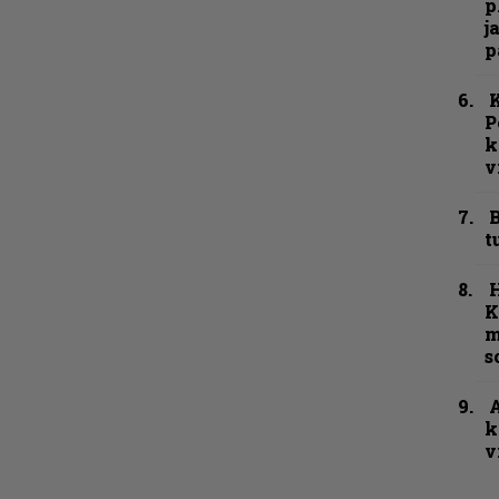
p
j
p
K
P
k
v
B
t
K
m
s
A
k
v