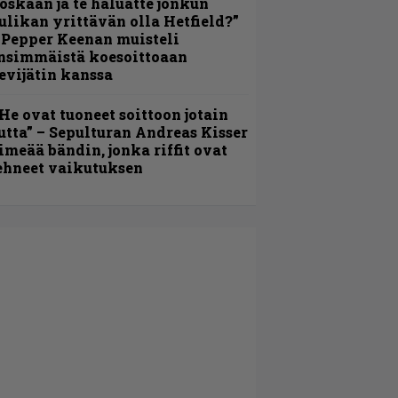
oskaan ja te haluatte jonkun
ulikan yrittävän olla Hetfield?”
 Pepper Keenan muisteli
nsimmäistä koesoittoaan
evijätin kanssa
He ovat tuoneet soittoon jotain
utta” – Sepulturan Andreas Kisser
imeää bändin, jonka riffit ovat
ehneet vaikutuksen