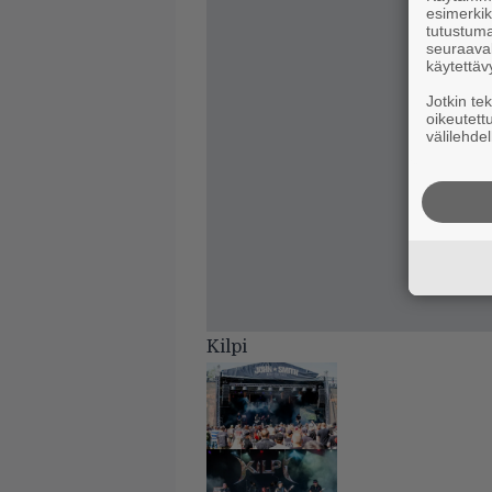
esimerkiks
tutustuma
seuraaval
käytettäv
Jotkin te
oikeutett
välilehdel
Kilpi