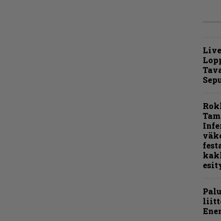
Live
Lop
Tava
Sepu
Rok
Tamp
Infe
väk
fest
kak
esit
Pal
liit
Ene