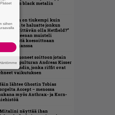
otimaisen black metalin
. Pääset
e
erkeissä
Metallica on tiukempi kuin
n siihen
oskaan ja te haluatte jonkun
uraavalla
ulikan yrittävän olla Hetfield?”
 Pepper Keenan muisteli
nsimmäistä koesoittoaan
evijätin kanssa
He ovat tuoneet soittoon jotain
utta” – Sepulturan Andreas Kisser
äytäntömme
imeää bändin, jonka riffit ovat
ehneet vaikutuksen
äin lähtee Ghostin Tobias
orgelta Accept – menossa
ukana myös Anthrax- ja Korn-
iehistöä
Mitalini näyttää ihan