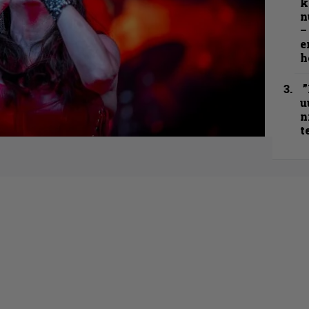
k
n
–
e
h
”
u
n
t