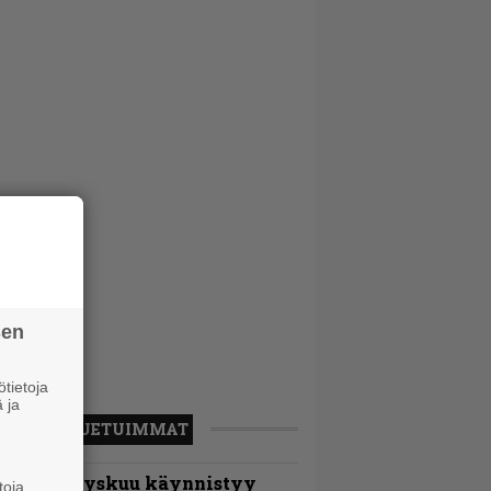
sen
tietoja
 ja
LUETUIMMAT
Espoon syyskuu käynnistyy
toja