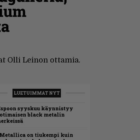
nium
ta
at Olli Leinon ottamia.
LUETUIMMAT NYT
Espoon syyskuu käynnistyy
otimaisen black metalin
erkeissä
Metallica on tiukempi kuin