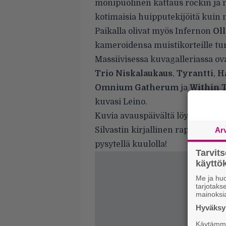
monipuolinen kattaus rockin ja met
kotimaisia huipputekijöitä kuin 
Paikalla olivat myös Infernon
Oll
kameroidensa muistikorteille tun
Massiivisessa kuvagalleriassa ov
Trio Niskalaukaus
,
Tyrantti
,
Ha
Omnium Gatherum
ja
Within 
kuvasi Leino.
Kuvia avauspäivältä löydät
täält
Silvastin kirjallinen raportti on
Ar
pysytellä kuulolla!
Tarvit
käytt
Me ja huo
tarjotak
mainoksi
Hyväksym
Käytämme 