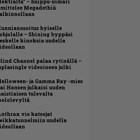
lektralta” – huippu-uimari
amittelee Megadethiä
alkinnollaan
unnianosoitus hyiselle
ohjolalle – Shining hyppäsi
eskelle kinoksia uudella
ideollaan
lind Channel palaa rytinällä –
uplasingle videoineen julki
Helloween- ja Gamma Ray -mies
ai Hansen julkaisi uuden
aistiaisen tulevalta
oololevyltä
nthrax vie katsojat
eikkatunnelmiin uudella
ideollaan