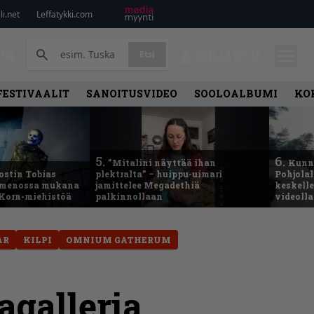
i.net
Leffatykki.com
PA
Etsi
KIRJAUDU
FESTIVAALIT
SANOITUSVIDEO
SOOLOALBUMI
KO
5.
6.
”Mitalini näyttää ihan
Kunni
ostin Tobias
plektralta” – huippu-uimari
Pohjolal
– menossa mukana
jamittelee Megadethiä
keskelle
 Korn-miehistöä
palkinnollaan
videoll
AR
KILPI
OMNIUM GATHERUM
galleria,