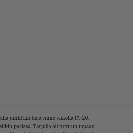
a juhlittiin taas viime viikolla 17.-20.
ikin parissa. Tarjolla oli tuttuun tapaan