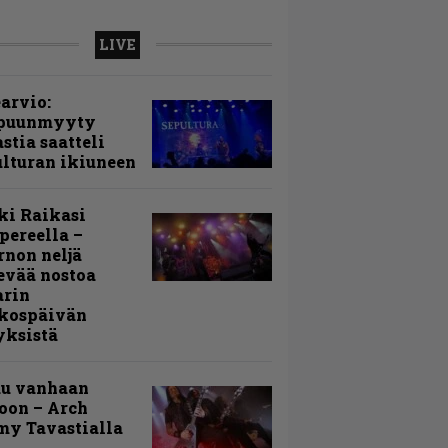
LIVE
arvio:
puunmyyty
stia saatteli
lturan ikiuneen
ki Raikasi
ereella –
rnon neljä
evää nostoa
arin
kospäivän
yksistä
uu vanhaan
toon – Arch
my Tavastialla