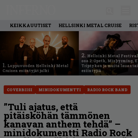
KEIKKAUUTISET
HELLSINKI METAL CRUISE
RIS
2.
Hellsinki Metal Festival
osa 2: Opeth, Misþyrming, E
1.
Loppuvuoden Hellsinki Metal
Triptykon ja muita lauanta
Cruisen esiintyjät julki
esiintyjiä
COVERBIISI
MINIDOKUMENTTI
RADIO ROCK BAND
”Tuli ajatus, että
pitäisköhän tämmönen
kanavan anthem tehdä” –
minidokumentti Radio Rock