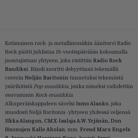
Kotimainen rock- ja metallimusiikin äänitorvi Radio
Rock päätti juhlistaa 18-vuotispäiviään kokoamalla
juontajistaan yhtyeen, joka ristittiin
Radio Rock
Bandiksi
. Bändi suoritti debyyttinsä tekemällä
coverin
Neljän Baritonin
tunnetuksi tekemästä
ysärihitistä
Pop-musiikkia
, jonka nimeksi vaihdettiin
osuvammin
Rock-musiikkia
.
Alkuperäiskappaleen sävelsi
Ismo Alanko
, joka
muodosti Neljä Baritonia -yhtyeen yhdessä veljensä
Ilkka Alangon, CMX-laulaja A.W. Yrjänän, Don
Huonojen Kalle Aholan
, mm.
Freud Marx Engels