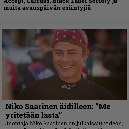
Accept, Carcass, Black Label Society ja
muita avauspäivän esiintyjiä