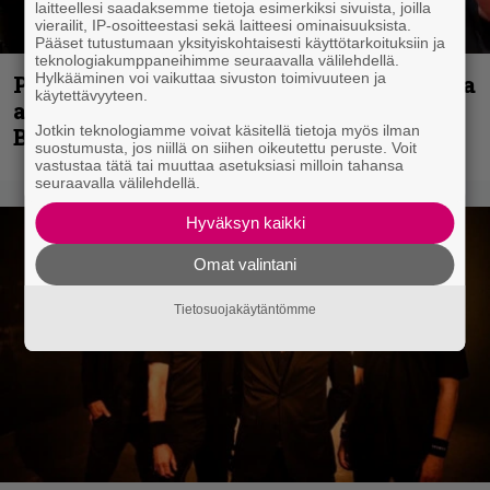
laitteellesi saadaksemme tietoja esimerkiksi sivuista, joilla
vierailit, IP-osoitteestasi sekä laitteesi ominaisuuksista.
Pääset tutustumaan yksityiskohtaisesti käyttötarkoituksiin ja
teknologiakumppaneihimme seuraavalla välilehdellä.
Hylkääminen voi vaikuttaa sivuston toimivuuteen ja
Paul Di’Anno on Iron Maidenin laulajista
käytettävyyteen.
ainoa todellinen legenda, sanoo Blaze
Jotkin teknologiamme voivat käsitellä tietoja myös ilman
Bayley
suostumusta, jos niillä on siihen oikeutettu peruste. Voit
vastustaa tätä tai muuttaa asetuksiasi milloin tahansa
seuraavalla välilehdellä.
Hyväksyn kaikki
Omat valintani
Tietosuojakäytäntömme