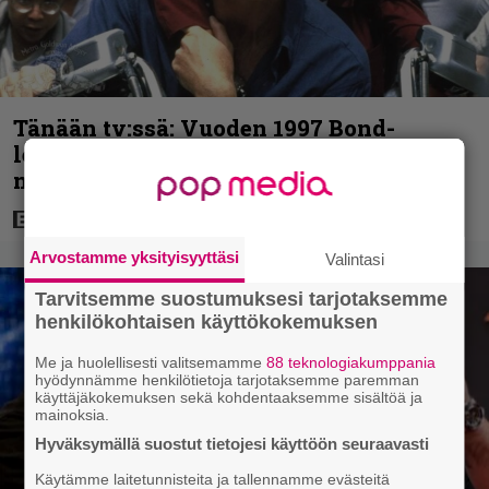
Tänään tv:ssä: Vuoden 1997 Bond-
leffassa nähdään hämmenttävän
nykyaikainen kännykkä
Arvostamme yksityisyyttäsi
Valintasi
Tarvitsemme suostumuksesi tarjotaksemme
henkilökohtaisen käyttökokemuksen
Me ja huolellisesti valitsemamme
88 teknologiakumppania
hyödynnämme henkilötietoja tarjotaksemme paremman
käyttäjäkokemuksen sekä kohdentaaksemme sisältöä ja
mainoksia.
Hyväksymällä suostut tietojesi käyttöön seuraavasti
Käytämme laitetunnisteita ja tallennamme evästeitä