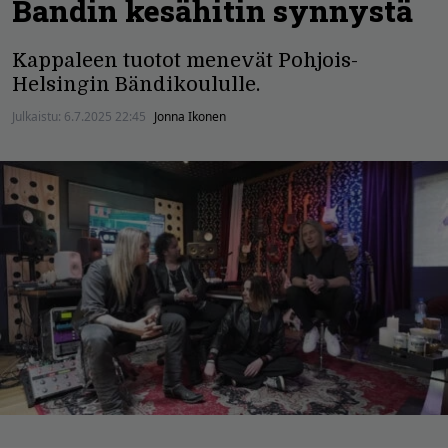
Bandin kesähitin synnystä
Kappaleen tuotot menevät Pohjois-
Helsingin Bändikoululle.
Julkaistu:
6.7.2025 22:45
Jonna Ikonen