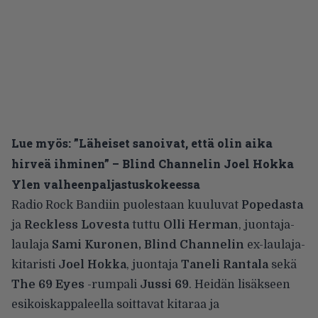
Lue myös:
”Läheiset sanoivat, että olin aika
hirveä ihminen” – Blind Channelin Joel Hokka
Ylen valheenpaljastuskokeessa
Radio Rock Bandiin puolestaan kuuluvat
Popedasta
ja
Reckless Lovesta
tuttu
Olli Herman
, juontaja-
laulaja
Sami Kuronen, Blind Channelin
ex-laulaja-
kitaristi
Joel Hokka
, juontaja
Taneli Rantala
sekä
The 69 Eyes
-rumpali
Jussi 69
. Heidän lisäkseen
esikoiskappaleella soittavat kitaraa ja