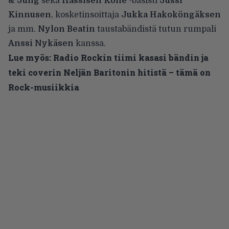
& Jung
sekä
Hassisen Kone
-basisti
Jussi
Kinnusen
, kosketinsoittaja
Jukka Hakoköngäksen
ja mm.
Nylon Beatin
taustabändistä tutun rumpali
Anssi Nykäsen
kanssa.
Lue myös:
Radio Rockin tiimi kasasi bändin ja
teki coverin Neljän Baritonin hitistä – tämä on
Rock-musiikkia