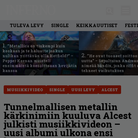
TULEVA LEVY
SINGLE
KEIKKAUUTISET
FEST
1.
”Metallica on tiukempi kuin
koskaan ja te haluatte jonkun
2.
nulikan yrittävän olla Hetfield?” –
”He ovat tuoneet soittoo
Pepper Keenan muisteli
uutta” – Sepulturan Andreas
ensimmäistä koesoittoaan hevijätin
nimeää bändin, jonka riffit
kanssa
tehneet vaikutuksen
MUSIIKKIVIDEO
SINGLE
UUSI LEVY
ALCEST
Tunnelmallisen metallin
kärkinimiin kuuluva Alcest
julkisti musiikkivideon –
uusi albumi ulkona ensi