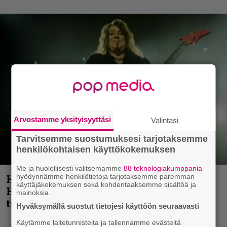
Arvostamme yksityisyyttäsi
Valintasi
Tarvitsemme suostumuksesi tarjotaksemme
henkilökohtaisen käyttökokemuksen
Me ja huolellisesti valitsemamme
88 teknologiakumppania
hyödynnämme henkilötietoja tarjotaksemme paremman
Helloween- ja Gamma Ray -mies Kai
käyttäjäkokemuksen sekä kohdentaaksemme sisältöä ja
Hansen julkaisi uuden maistiaisen
mainoksia.
tulevalta soololevyltä
Hyväksymällä suostut tietojesi käyttöön seuraavasti
Käytämme laitetunnisteita ja tallennamme evästeitä