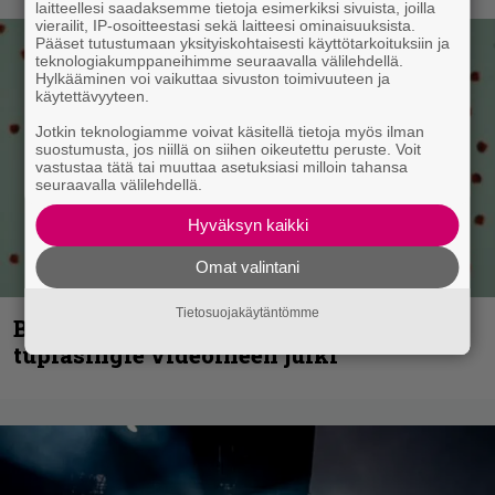
laitteellesi saadaksemme tietoja esimerkiksi sivuista, joilla
vierailit, IP-osoitteestasi sekä laitteesi ominaisuuksista.
Pääset tutustumaan yksityiskohtaisesti käyttötarkoituksiin ja
teknologiakumppaneihimme seuraavalla välilehdellä.
Hylkääminen voi vaikuttaa sivuston toimivuuteen ja
käytettävyyteen.
Jotkin teknologiamme voivat käsitellä tietoja myös ilman
suostumusta, jos niillä on siihen oikeutettu peruste. Voit
vastustaa tätä tai muuttaa asetuksiasi milloin tahansa
seuraavalla välilehdellä.
Hyväksyn kaikki
Omat valintani
Tietosuojakäytäntömme
Blind Channel palaa rytinällä –
tuplasingle videoineen julki