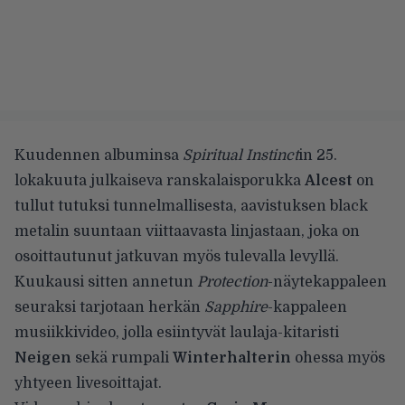
Kuudennen albuminsa
Spiritual Instinct
in 25.
lokakuuta julkaiseva ranskalaisporukka
Alcest
on
tullut tutuksi tunnelmallisesta, aavistuksen black
metalin suuntaan viittaavasta linjastaan, joka on
osoittautunut jatkuvan myös tulevalla levyllä.
Kuukausi sitten annetun
Protection
-näytekappaleen
seuraksi tarjotaan herkän
Sapphire
-kappaleen
musiikkivideo, jolla esiintyvät laulaja-kitaristi
Neigen
sekä rumpali
Winterhalterin
ohessa myös
yhtyeen livesoittajat.