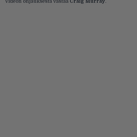
Videon ohjauksesta vastaa
Craig Murray
.