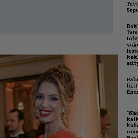
Tava
Sepu
Rok
Tamp
Infe
väk
fest
kak
esit
Pal
liit
Ene
”Näi
kaik
kohd
rapo
Rock