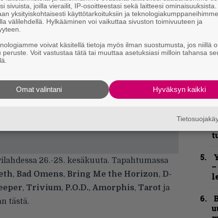
e
i sivuista, joilla vierailit, IP-osoitteestasi sekä laitteesi ominaisuuksista
h
an yksityiskohtaisesti käyttötarkoituksiin ja teknologiakumppaneihimm
la välilehdellä. Hylkääminen voi vaikuttaa sivuston toimivuuteen ja
yyteen.
”
u
knologiamme voivat käsitellä tietoja myös ilman suostumusta, jos niillä o
n
u peruste. Voit vastustaa tätä tai muuttaa asetuksiasi milloin tahansa se
lä.
t
S
Omat valintani
Hyväksyn kaikki
S
r
Tietosuojak
B
t
Y
vilahdessa 26.-28. kesäkuuta. Tapahtumassa
–
eth
,
Bad Omens
,
Bring Me the Horizon
,
D-
l
eeper
,
Trivium
,
P.O.D.
,
Amorphis
,
Tarot
ja
B
aan
tästä
.
u
m