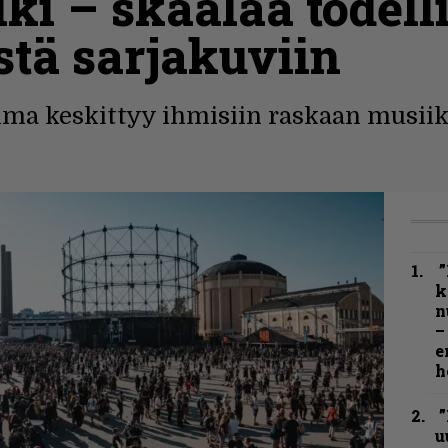
lki – skaalaa todel
tä sarjakuviin
ma keskittyy ihmisiin raskaan musiiki
”
k
n
–
e
h
”
u