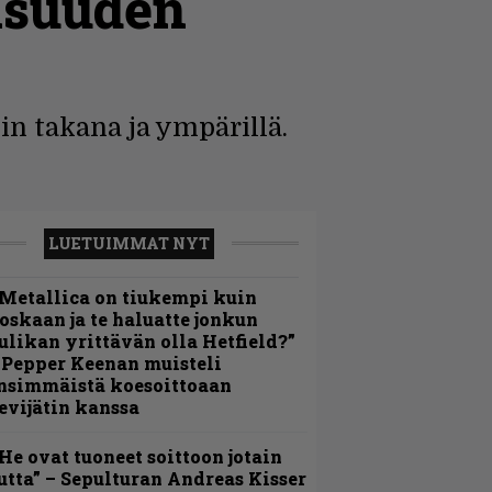
lisuuden
n takana ja ympärillä.
LUETUIMMAT NYT
Metallica on tiukempi kuin
oskaan ja te haluatte jonkun
ulikan yrittävän olla Hetfield?”
 Pepper Keenan muisteli
nsimmäistä koesoittoaan
evijätin kanssa
He ovat tuoneet soittoon jotain
utta” – Sepulturan Andreas Kisser