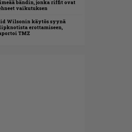
imeää bändin, jonka riffit ovat
ehneet vaikutuksen
id Wilsonin käytös syynä
lipknotista erottamiseen,
aportoi TMZ