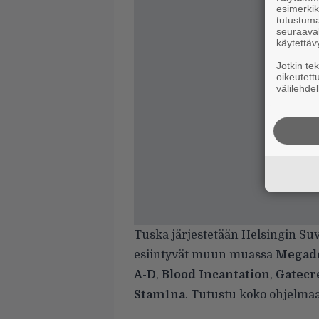
esimerkiks
tutustuma
seuraaval
käytettäv
Jotkin te
oikeutett
välilehdel
Tuska järjestetään Helsingin Su
esiintyvät muun muassa
Megad
A-D
,
Blood Incantation
,
Gatecr
Stam1na
. Tutustu koko ohjelm