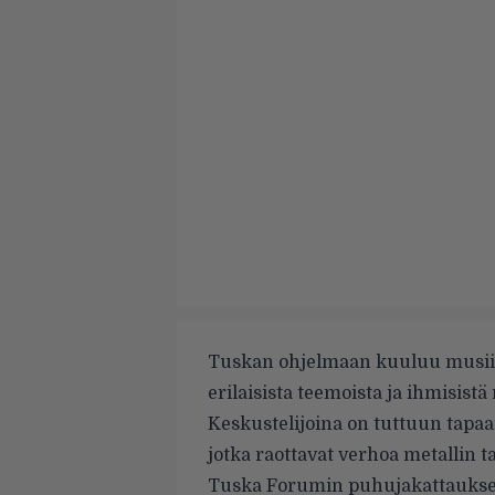
Tuskan ohjelmaan kuuluu musiik
erilaisista teemoista ja ihmisist
Keskustelijoina on tuttuun tapaan 
jotka raottavat verhoa metallin 
Tuska Forumin puhujakattaukse