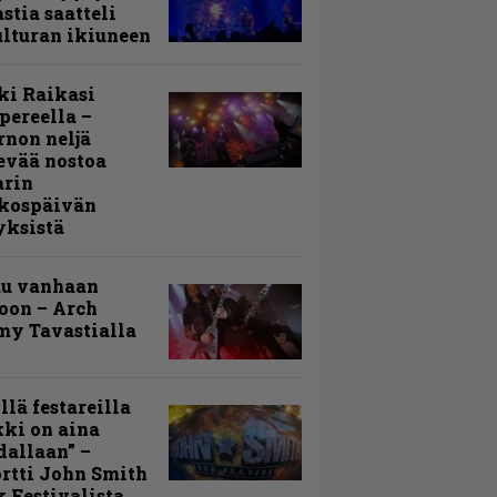
stia saatteli
lturan ikiuneen
ki Raikasi
ereella –
rnon neljä
evää nostoa
arin
kospäivän
yksistä
uu vanhaan
toon – Arch
my Tavastialla
llä festareilla
ki on aina
allaan” –
rtti John Smith
 Festivalista