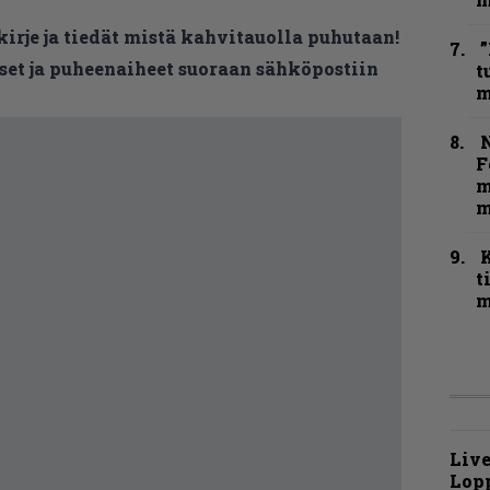
kirje ja tiedät mistä kahvitauolla puhutaan!
”
et ja puheenaiheet suoraan sähköpostiin
t
m
N
F
m
m
t
m
Live
Lop