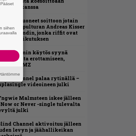
nsimmäistä koesoittoaan
. Pääset
evijätin kanssa
e
He ovat tuoneet soittoon jotain
utta” – Sepulturan Andreas Kisser
n siihen
imeää bändin, jonka riffit ovat
uraavalla
ehneet vaikutuksen
id Wilsonin käytös syynä
lipknotista erottamiseen,
aportoi TMZ
äytäntömme
lind Channel palaa rytinällä –
uplasingle videoineen julki
ngwie Malmsteen iskee jälleen
 Now or Never -single tulevalta
evyltä julki
lind Channel aktivoituu jälleen
uden levyn ja jäähallikeikan
erkeissä