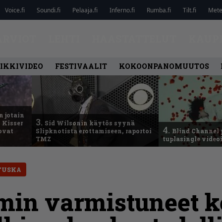
Voice.fi
Soundi.fi
Pelaaja.fi
Inferno.fi
Rumba.fi
Tilt.fi
Metel
ARVIOT
LEHTI
HAASTATTELUT
KAUP
IKKIVIDEO
FESTIVAALIT
KOKOONPANOMUUTOS
n jotain
3.
 Kisser
Sid Wilsonin käytös syynä
4.
 ovat
Slipknotista erottamiseen, raportoi
Blind Channel 
TMZ
tuplasingle videoi
TUSKA
in varmistuneet ke