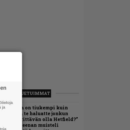
sen
LUETUIMMAT
tietoja
Metallica on tiukempi kuin
 ja
oskaan ja te haluatte jonkun
ulikan yrittävän olla Hetfield?”
 Pepper Keenan muisteli
toja