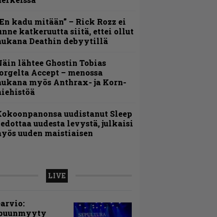
En kadu mitään” – Rick Rozz ei
unne katkeruutta siitä, ettei ollut
ukana Deathin debyytillä
äin lähtee Ghostin Tobias
orgelta Accept – menossa
ukana myös Anthrax- ja Korn-
iehistöä
Kokoonpanonsa uudistanut Sleep
iedottaa uudesta levystä, julkaisi
yös uuden maistiaisen
LIVE
arvio:
puunmyyty