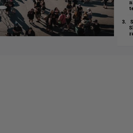
n
t
S
S
r