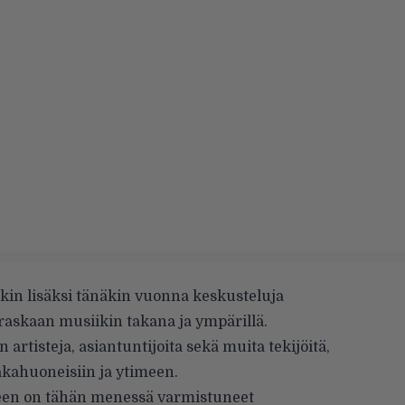
in lisäksi tänäkin vuonna keskusteluja
ä raskaan musiikin takana ja ympärillä.
artisteja, asiantuntijoita sekä muita tekijöitä,
takahuoneisiin ja ytimeen.
en on tähän menessä varmistuneet