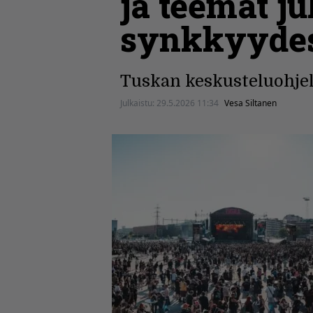
ja teemat ju
synkkyydes
Tuskan keskusteluohjel
Julkaistu:
29.5.2026 11:34
Vesa Siltanen