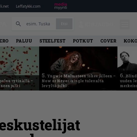
i.net
Leffatykki.com
PA
Etsi
KIRJAUDU
ERO
PALUU
STEELFEST
POTKUT
COVER
KOK
5.
6.
Yngwie Malmsteen iskee jälleen –
Blind
palaa rytinällä –
Now or Never -single tulevalta
uuden le
neen julki
levyltä julki
merkeis
skustelijat