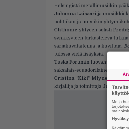
Helsingistä metallimusiikin pä
Johanna Laisaari
ja musiikkiek
politiikan ja musiikin yhtymäko
Chthonic
-yhtyeen solisti
Fredd
synkkyyteen tarkasteleva tutkij
sarjakuvataiteilija ja kuvittaja,
Be
tulossa vielä lisäyksiä.
Tuska Forumin luovana voimana s
saksalais-ecuadorilainen toimitta
Ar
Cristina “Kiki” Mlynek
. Tänä 
kirjailija ja toimittaja
Jussi Ahlr
Tarvit
käytt
Me ja huo
tarjotak
mainoksi
Hyväksym
Käytämme 