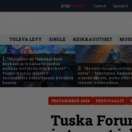
Como.fi
Episodi.fi
ETUSIVU
UUTISET
LEVY
TULEVA LEVY
SINGLE
KEIKKAUUTISET
MUSI
1.
”Metallica on tiukempi kuin
koskaan ja te haluatte jonkun
2.
nulikan yrittävän olla Hetfield?” –
”He ovat tuoneet soittoo
Pepper Keenan muisteli
uutta” – Sepulturan Andreas
ensimmäistä koesoittoaan hevijätin
nimeää bändin, jonka riffit
kanssa
tehneet vaikutuksen
FESTARIKESÄ 2026
FESTIVAALIT
Tuska Forum