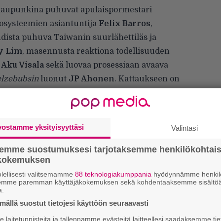
äkaupunkina puhuvat apulaispormestari
osysteemien asiantuntija
Felix Barros
,
hdista puhuva Taiwanin suurlähettiläs ja
y Lim
, masennusta reaktiona todellisuuden
a
Aku Visala
sekä luovaa prosessiaan avaava
lzebubsin
luonut
JP Ahonen
. Kattaukseen on
ekä haastattelijana toimii tuttuun tapaan
ja ja
Bleeding Metal
-podcastin perustaja
vostamme yksityisyyttäsi
Valintasi
vuonna haastattelijana nähdään lisäksi
oth
.
semme suostumuksesi tarjotaksemme henkilökohtai
ökokemuksen
lellisesti valitsemamme
88 teknologiakumppania
hyödynnämme henkilö
”
semme paremman käyttäjäkokemuksen sekä kohdentaaksemme sisältöä
a.
k
n
ällä suostut tietojesi käyttöön seuraavasti
–
laitetunnisteita ja tallennamme evästeitä laitteellesi saadaksemme tie