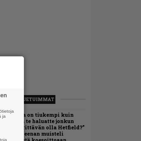
sen
LUETUIMMAT
tietoja
Metallica on tiukempi kuin
 ja
oskaan ja te haluatte jonkun
ulikan yrittävän olla Hetfield?”
 Pepper Keenan muisteli
nsimmäistä koesoittoaan
toja