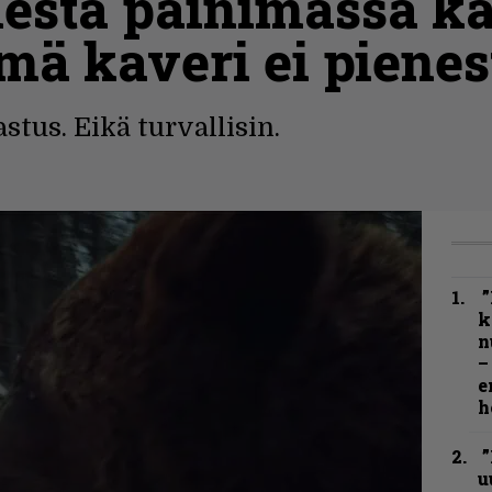
lesta painimassa k
mä kaveri ei pienest
astus. Eikä turvallisin.
”
k
n
–
e
h
”
u