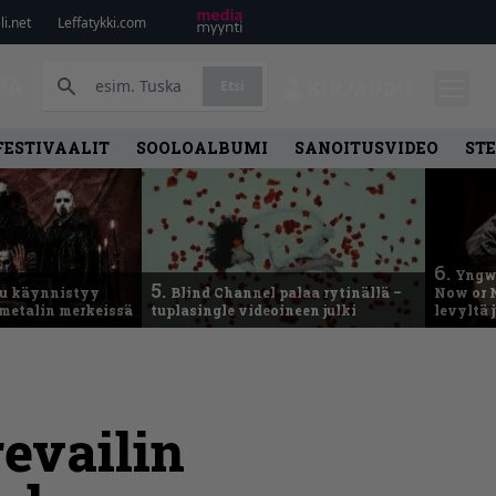
i.net
Leffatykki.com
PA
Etsi
KIRJAUDU
FESTIVAALIT
SOOLOALBUMI
SANOITUSVIDEO
ST
6.
Yngwi
5.
u käynnistyy
Blind Channel palaa rytinällä –
Now or N
metalin merkeissä
tuplasingle videoineen julki
levyltä 
evailin