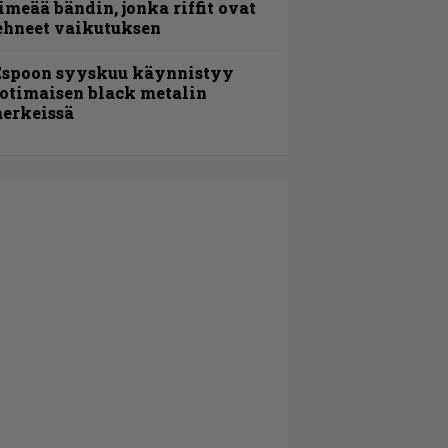
imeää bändin, jonka riffit ovat
ehneet vaikutuksen
Espoon syyskuu käynnistyy
otimaisen black metalin
erkeissä