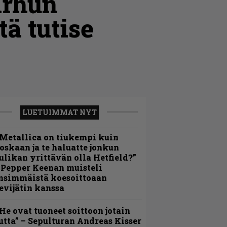
arhun
ä tutise
LUETUIMMAT NYT
Metallica on tiukempi kuin
oskaan ja te haluatte jonkun
ulikan yrittävän olla Hetfield?”
 Pepper Keenan muisteli
nsimmäistä koesoittoaan
evijätin kanssa
He ovat tuoneet soittoon jotain
utta” – Sepulturan Andreas Kisser