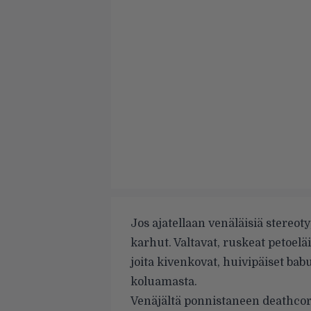
Jos ajatellaan venäläisiä stereot
karhut. Valtavat, ruskeat petoeläi
joita kivenkovat, huivipäiset ba
koluamasta.
Venäjältä ponnistaneen deathco