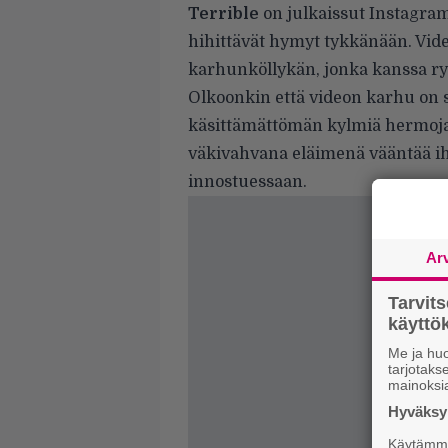
Terrible
on julkaissut Instagram
hihittävät hymyt tykkänään. Vide
karhunköllykän, jonka kanssa ry
Olkoonkin että videon karhu on se
käsittämättömän kylmiä hermoja.
väkivahvana eläimenä vääntää i
innostuessaan.
Ar
Tarvit
käytt
Me ja huo
tarjotak
mainoksi
Hyväksym
Käytämme 