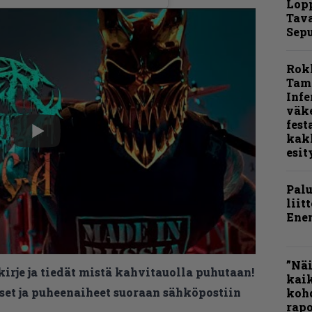
Lop
Tava
Sepu
Rok
Tamp
Infe
väk
fest
kak
esit
Pal
liit
Ene
”Näi
kirje ja tiedät mistä kahvitauolla puhutaan!
kaik
et ja puheenaiheet suoraan sähköpostiin
kohd
rapo