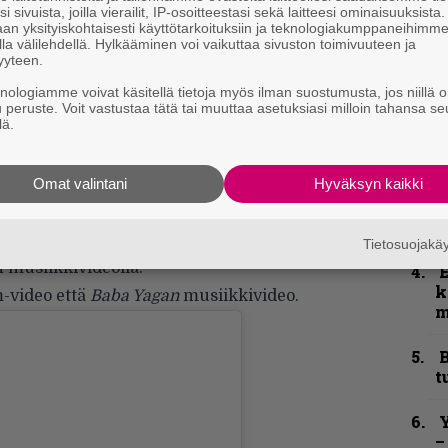
i sivuista, joilla vierailit, IP-osoitteestasi sekä laitteesi ominaisuuksista
h
an yksityiskohtaisesti käyttötarkoituksiin ja teknologiakumppaneihimm
la välilehdellä. Hylkääminen voi vaikuttaa sivuston toimivuuteen ja
”
yyteen.
u
knologiamme voivat käsitellä tietoja myös ilman suostumusta, jos niillä o
n
u peruste. Voit vastustaa tätä tai muuttaa asetuksiasi milloin tahansa se
t
lä.
N
Omat valintani
Hyväksyn kaikki
F
m
ottele nallen kanssa ensimmäistä kertaa.
m
i saman kontion kanssa jo yhtyeen vuonna 2021
Tietosuojak
 musiikkivideolla.
k
m-video että
Baba Yagan
musiikkivideo.
m
B
t
Y
–