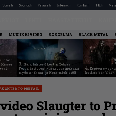
Voice.fi
Soundi.fi
Pelaaja.fi
Inferno.fi
Rumba.fi
Tilt.fi
Metel
ARVIOT
LEHTI
HAASTATTELUT
KAUP
R
MUSIIKKIVIDEO
KOKOELMA
BLACK METAL
n jotain
3.
 Kisser
Näin lähtee Ghostin Tobias
4.
 ovat
Forgelta Accept – menossa mukana
Espoon syysku
myös Anthrax- ja Korn-miehistöä
kotimaisen black 
AUGHTER TO PREVAIL
ideo Slaugter to Pr