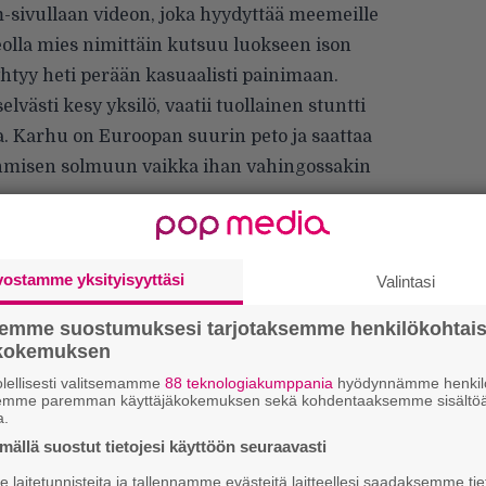
-sivullaan videon, joka hyydyttää meemeille
olla mies nimittäin kutsuu luokseen ison
htyy heti perään kasuaalisti painimaan.
lvästi kesy yksilö, vaatii tuollainen stuntti
 Karhu on Euroopan suurin peto ja saattaa
hmisen solmuun vaikka ihan vahingossakin
vostamme yksityisyyttäsi
Valintasi
semme suostumuksesi tarjotaksemme henkilökohtai
ökokemuksen
lellisesti valitsemamme
88 teknologiakumppania
hyödynnämme henkilö
”
semme paremman käyttäjäkokemuksen sekä kohdentaaksemme sisältöä
k
a.
n
ällä suostut tietojesi käyttöön seuraavasti
–
e
laitetunnisteita ja tallennamme evästeitä laitteellesi saadaksemme tie