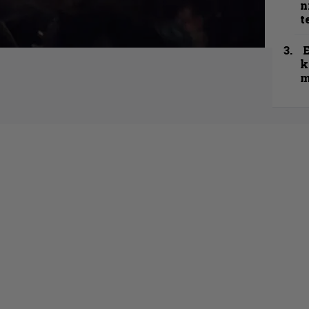
n
t
k
m