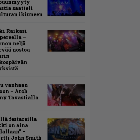
puunmyyty
stia saatteli
lturan ikiuneen
ki Raikasi
ereella –
rnon neljä
evää nostoa
arin
kospäivän
yksistä
uu vanhaan
toon – Arch
my Tavastialla
llä festareilla
ki on aina
allaan” –
rtti John Smith