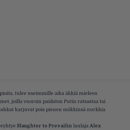
ypioita, tulee useimmille aika äkkiä mieleen
met, joilla vuoroin paidaton Putin ratsastaa tai
bushkat karjuvat pois pienen mökkinsä nurkkia
reyhtye
Slaughter to Prevailin
laulaja
Alex