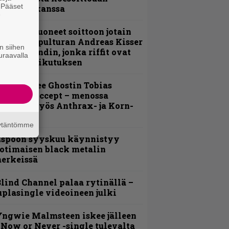
. Pääset
evijätin kanssa
e
He ovat tuoneet soittoon jotain
utta” – Sepulturan Andreas Kisser
n siihen
imeää bändin, jonka riffit ovat
uraavalla
ehneet vaikutuksen
äin lähtee Ghostin Tobias
orgelta Accept – menossa
ukana myös Anthrax- ja Korn-
iehistöä
äytäntömme
Espoon syyskuu käynnistyy
otimaisen black metalin
erkeissä
lind Channel palaa rytinällä –
uplasingle videoineen julki
ngwie Malmsteen iskee jälleen
 Now or Never -single tulevalta