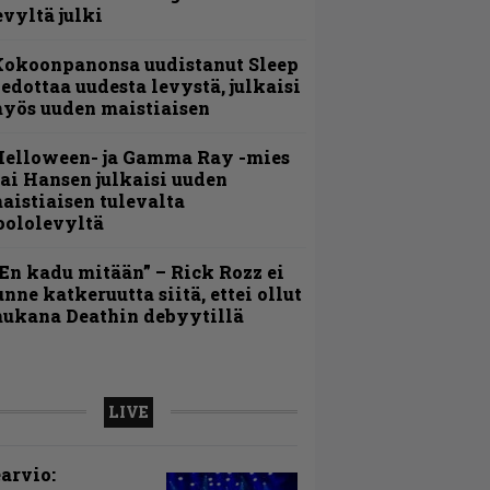
evyltä julki
Kokoonpanonsa uudistanut Sleep
iedottaa uudesta levystä, julkaisi
yös uuden maistiaisen
Helloween- ja Gamma Ray -mies
ai Hansen julkaisi uuden
aistiaisen tulevalta
oololevyltä
En kadu mitään” – Rick Rozz ei
unne katkeruutta siitä, ettei ollut
ukana Deathin debyytillä
LIVE
arvio: