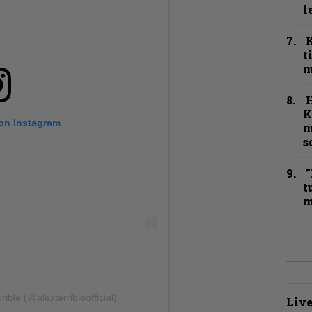
l
t
m
K
 on Instagram
m
s
”
t
m
ible (@alexterribleofficial)
Live