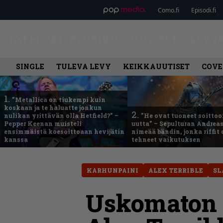
Como.fi
Episodi.fi
ETUSIVU
UUTISET
LEVY
SINGLE
TULEVA LEVY
KEIKKAUUTISET
COVE
1.
”Metallica on tiukempi kuin
koskaan ja te haluatte jonkun
2.
nulikan yrittävän olla Hetfield?” –
”He ovat tuoneet soittoo
Pepper Keenan muisteli
uutta” – Sepulturan Andreas
ensimmäistä koesoittoaan hevijätin
nimeää bändin, jonka riffit
kanssa
tehneet vaikutuksen
KARHUNPAINI
ALEX TERRIBLE
SL
Uskomaton v