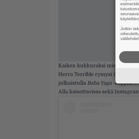
esimerkiks
tutustuma
seuraaval
käytettäv
Jotkin te
oikeutett
välilehdel
Kaiken kukkuraksi mies ei edes 
Herra Terrible rymysi ilmeisest
julkaistulla
Baba Yaga
-kappaleen
Alla katsottavissa sekä Instagra