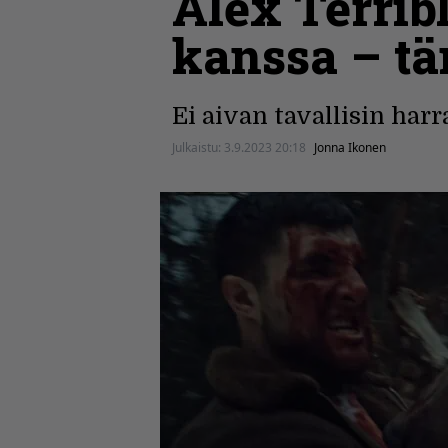
Alex Terrib
kanssa – tä
Ei aivan tavallisin harr
Julkaistu:
3.9.2023 20:18
Jonna Ikonen