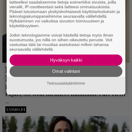
laitteellesi saadaksemme tietoja esimerkiksi sivuista, joilla
vierailit, IP-osoitteestasi sekä laitteesi ominaisuuksista.
Pääset tutustumaan yksityiskohtaisesti käyttötarkoituksiin ja
teknologiakumppaneihimme seuraavalla välilehdellä.
Hylkääminen voi vaikuttaa sivuston toimivuuteen ja
käytettävyyteen.
Jotkin teknologiamme voivat käsitellä tietoja myös ilman
suostumusta, jos niillä on siihen oikeutettu peruste. Voit
vastustaa tätä tai muuttaa asetuksiasi milloin tahansa
seuraavalla välilehdellä.
Hyväksyn kaikki
Omat valintani
Tietosuojakäytäntömme