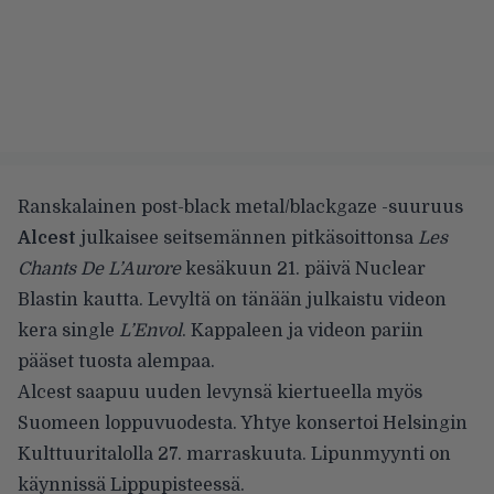
Ranskalainen post-black metal/blackgaze -suuruus
Alcest
julkaisee seitsemännen pitkäsoittonsa
Les
Chants De L’Aurore
kesäkuun 21. päivä Nuclear
Blastin kautta. Levyltä on tänään julkaistu videon
kera single
L’Envol
. Kappaleen ja videon pariin
pääset tuosta alempaa.
Alcest saapuu uuden levynsä kiertueella myös
Suomeen loppuvuodesta. Yhtye konsertoi Helsingin
Kulttuuritalolla 27. marraskuuta. Lipunmyynti on
käynnissä
Lippupisteessä
.