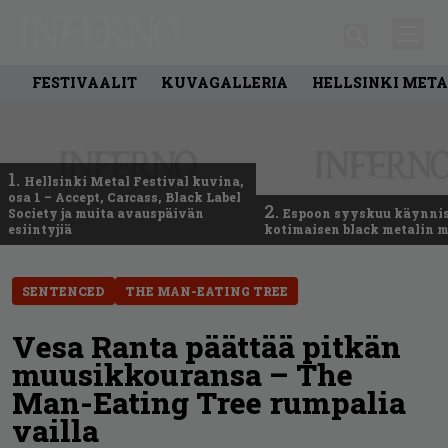
FESTIVAALIT
KUVAGALLERIA
HELLSINKI META
1.
Hellsinki Metal Festival kuvina,
osa 1 – Accept, Carcass, Black Label
2.
Society ja muita avauspäivän
Espoon syyskuu käynni
esiintyjiä
kotimaisen black metalin m
SENTENCED
THE MAN-EATING TREE
Vesa Ranta päättää pitkän
muusikkouransa – The
Man-Eating Tree rumpalia
vailla