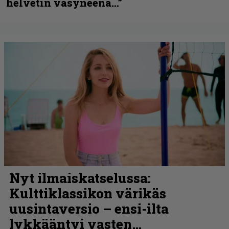
helvetin väsyneenä…”