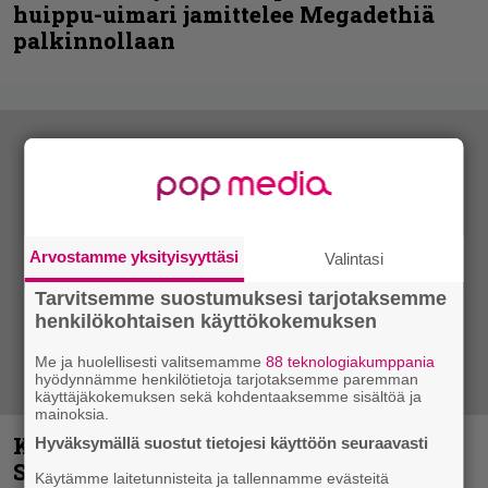
huippu-uimari jamittelee Megadethiä
palkinnollaan
Arvostamme yksityisyyttäsi
Valintasi
Tarvitsemme suostumuksesi tarjotaksemme
henkilökohtaisen käyttökokemuksen
Me ja huolellisesti valitsemamme
88 teknologiakumppania
hyödynnämme henkilötietoja tarjotaksemme paremman
käyttäjäkokemuksen sekä kohdentaaksemme sisältöä ja
mainoksia.
Kunnianosoitus hyiselle Pohjolalle –
Hyväksymällä suostut tietojesi käyttöön seuraavasti
Shining hyppäsi keskelle kinoksia
Käytämme laitetunnisteita ja tallennamme evästeitä