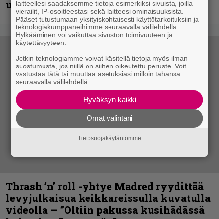
uudella videollaan
laitteellesi saadaksemme tietoja esimerkiksi sivuista, joilla
vierailit, IP-osoitteestasi sekä laitteesi ominaisuuksista.
Pääset tutustumaan yksityiskohtaisesti käyttötarkoituksiin ja
teknologiakumppaneihimme seuraavalla välilehdellä.
Hylkääminen voi vaikuttaa sivuston toimivuuteen ja
käytettävyyteen.
Jotkin teknologiamme voivat käsitellä tietoja myös ilman
suostumusta, jos niillä on siihen oikeutettu peruste. Voit
vastustaa tätä tai muuttaa asetuksiasi milloin tahansa
seuraavalla välilehdellä.
Hyväksyn kaikki
Omat valintani
Tietosuojakäytäntömme
Thrash ’n’ roll -yhtye Madred ryydittää
levyjulkaisua keikkareissulla kuvatulla
videolla – ”Oltiin pakussa kusihädässä