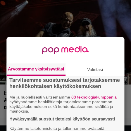
Arvostamme yksityisyyttäsi
Valintasi
Tarvitsemme suostumuksesi tarjotaksemme
henkilökohtaisen käyttökokemuksen
Hellsinki Metal Festival kuvina, osa 1 –
Me ja huolellisesti valitsemamme
88 teknologiakumppania
Accept, Carcass, Black Label Society ja
hyödynnämme henkilötietoja tarjotaksemme paremman
muita avauspäivän esiintyjiä
käyttäjäkokemuksen sekä kohdentaaksemme sisältöä ja
mainoksia.
Hyväksymällä suostut tietojesi käyttöön seuraavasti
Käytämme laitetunnisteita ja tallennamme evästeitä