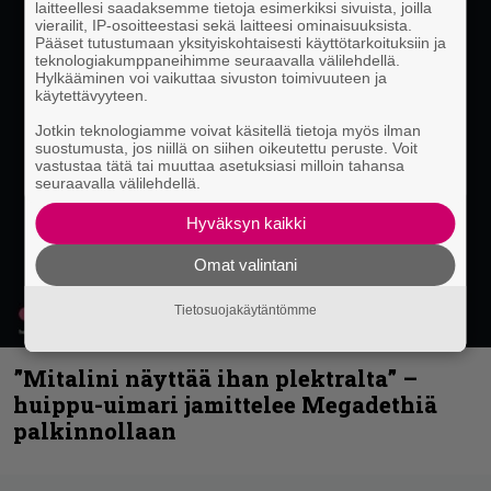
laitteellesi saadaksemme tietoja esimerkiksi sivuista, joilla
vierailit, IP-osoitteestasi sekä laitteesi ominaisuuksista.
Pääset tutustumaan yksityiskohtaisesti käyttötarkoituksiin ja
teknologiakumppaneihimme seuraavalla välilehdellä.
Hylkääminen voi vaikuttaa sivuston toimivuuteen ja
käytettävyyteen.
Jotkin teknologiamme voivat käsitellä tietoja myös ilman
suostumusta, jos niillä on siihen oikeutettu peruste. Voit
vastustaa tätä tai muuttaa asetuksiasi milloin tahansa
seuraavalla välilehdellä.
Hyväksyn kaikki
Omat valintani
Tietosuojakäytäntömme
”Mitalini näyttää ihan plektralta” –
huippu-uimari jamittelee Megadethiä
palkinnollaan