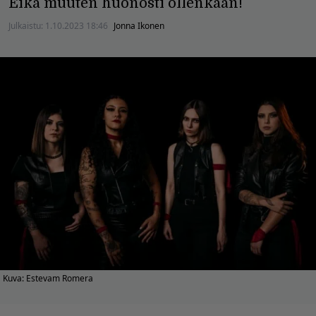
Eikä muuten huonosti ollenkaan!
Julkaistu:
1.10.2023 18:46
Jonna Ikonen
Kuva: Estevam Romera