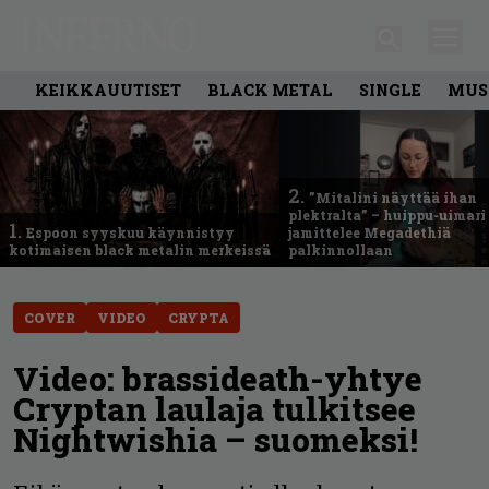
KEIKKAUUTISET
BLACK METAL
SINGLE
MUS
2.
”Mitalini näyttää ihan
plektralta” – huippu-uimari
1.
Espoon syyskuu käynnistyy
jamittelee Megadethiä
kotimaisen black metalin merkeissä
palkinnollaan
COVER
VIDEO
CRYPTA
Video: brassideath-yhtye
Cryptan laulaja tulkitsee
Nightwishia – suomeksi!