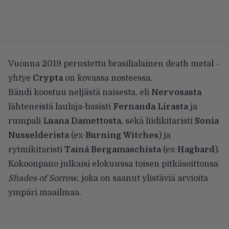
Vuonna 2019 perustettu brasilialainen death metal -
yhtye
Crypta
on kovassa nosteessa.
Bändi koostuu neljästä naisesta, eli
Nervosasta
lähteneistä laulaja-basisti
Fernanda Lirasta
ja
rumpali
Luana Damettosta
, sekä liidikitaristi
Sonia
Nusselderista
(ex-
Burning Witches
) ja
rytmikitaristi
Tainá Bergamaschista
(ex-
Hagbard
).
Kokoonpano julkaisi elokuussa toisen pitkäsoittonsa
Shades of Sorrow
, joka on saanut ylistäviä arvioita
ympäri maailmaa.