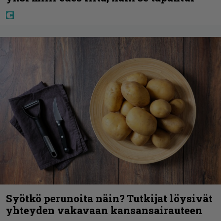
Syötkö perunoita näin? Tutkijat löysivät
yhteyden vakavaan kansansairauteen