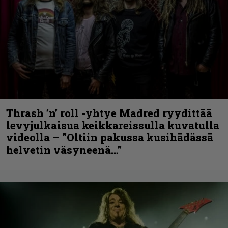
Thrash ’n’ roll -yhtye Madred ryydittää
levyjulkaisua keikkareissulla kuvatulla
videolla – ”Oltiin pakussa kusihädässä
helvetin väsyneenä…”