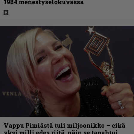
1984 menestyselokuvassa
Vappu Pimiästä tuli miljoonikko – eikä
yksi milli edes riitä, näin se tapahtui