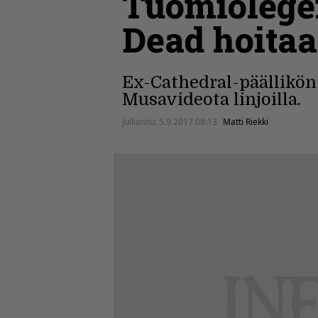
Tuomiolegen
Dead hoita
Ex-Cathedral-päällikön
Musavideota linjoilla.
Julkaistu:
5.9.2017 08:13
Matti Riekki