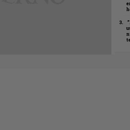
e
h
”
u
n
t