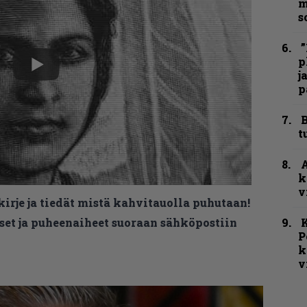
m
s
”
p
j
p
B
t
A
k
v
kirje ja tiedät mistä kahvitauolla puhutaan!
K
et ja puheenaiheet suoraan sähköpostiin
P
k
v