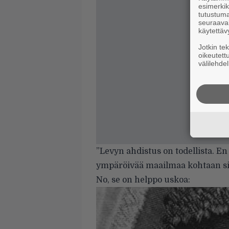
esimerkiks
tutustuma
seuraaval
käytettäv
Jotkin te
oikeutett
välilehdel
”Levyn ahdistus on todellista. En
ympäröivää maailmaa kohtaan si
No, se on helppo uskoa: