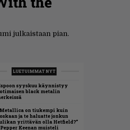
With the
mi julkaistaan pian.
LUETUIMMAT NYT
Espoon syyskuu käynnistyy
otimaisen black metalin
erkeissä
Metallica on tiukempi kuin
oskaan ja te haluatte jonkun
ulikan yrittävän olla Hetfield?”
 Pepper Keenan muisteli