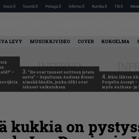
Voice.fi
Soundi.fi
Pelaaja.fi
Inferno.fi
Rumba.fi
Tilt.fi
Metel
ARVIOT
LEHTI
HAASTATTELUT
KAUP
EVA LEVY
MUSIIKKIVIDEO
COVER
KOKOELMA
kuin
un
3.
eld?” –
”He ovat tuoneet soittoon jotain
4.
uutta” – Sepulturan Andreas Kisser
Näin lähtee Gh
hevijätin
nimeää bändin, jonka riffit ovat
Forgelta Accept 
tehneet vaikutuksen
myös Anthrax- ja
tä kukkia on pystys