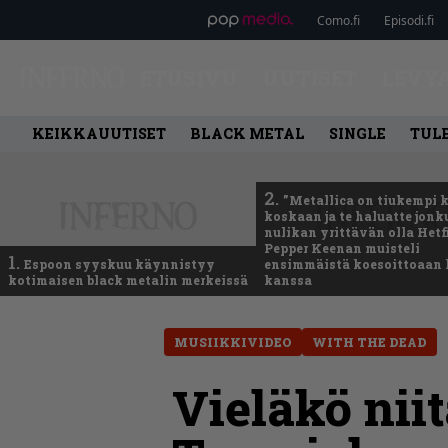
Como.fi
Episodi.fi
ETUSIVU
UUTISET
LEVY
KEIKKAUUTISET
BLACK METAL
SINGLE
TUL
2.
”Metallica on tiukempi 
koskaan ja te haluatte jonk
nulikan yrittävän olla Hetfi
Pepper Keenan muisteli
1.
Espoon syyskuu käynnistyy
ensimmäistä koesoittoaan 
kotimaisen black metalin merkeissä
kanssa
MUSIIKKIVIDEO
WITH THE DEAD
Vieläkö nii