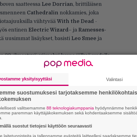
Aboven saatteessa
Lee Dorrian
, brittiläisen
desmenneen
Cathedralin
nokkamies, joka
iotaajuuksilla viihtyvää
With the Dead
-
myös entinen
Electric Wizard
– ja
Ramesses-
kä uusimmat lisäykset, basisti
Leo Smee
ja
 22. ilmestyvä, viimeksi kovaa jälkeä uudella
aime Gomez Arellanon
tuottama
Love from
raskas, musta ja ahdistava albumi, jonka
vostamme yksityisyyttäsi
Valintasi
semme suostumuksesi tarjotaksemme henkilökohtai
ökokemuksen
lellisesti valitsemamme
88 teknologiakumppania
hyödynnämme henkilö
semme paremman käyttäjäkokemuksen sekä kohdentaaksemme sisältöä
a.
ällä suostut tietojesi käyttöön seuraavasti
k
laitetunnisteita ja tallennamme evästeitä laitteellesi saadaksemme tie