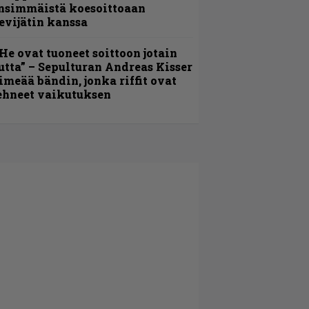
nsimmäistä koesoittoaan
evijätin kanssa
He ovat tuoneet soittoon jotain
utta” – Sepulturan Andreas Kisser
imeää bändin, jonka riffit ovat
ehneet vaikutuksen