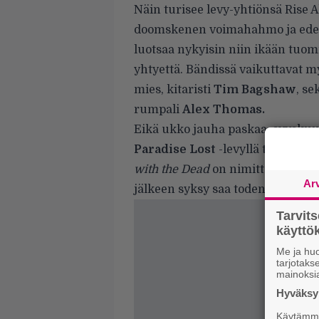
Näin turisee levy-yhtiönsä Rise 
doomskenen voimahahmo ja e
luotsaa nykyisin niin ikään tuom
yhtyettä. Bändissä vaikuttavat 
mies, kitaristi
Tim Bagshaw
, se
rumpali
Alex Thomas.
Eikä ukko jauha paskaa: syyskuun
Paradise Lost
-levyllä tehneen
J
with the Dead
on nimittäin lyijyn
Ar
jälkeen syksy saa toden teolla.
Tarvit
käytt
Me ja huo
tarjotak
mainoksi
Hyväksym
Käytämme 