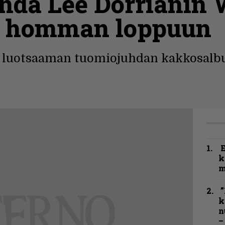
da Lee Dorrianin 
a homman loppuun
 luotsaaman tuomiojuhdan kakkosalbu
k
m
”
k
n
–