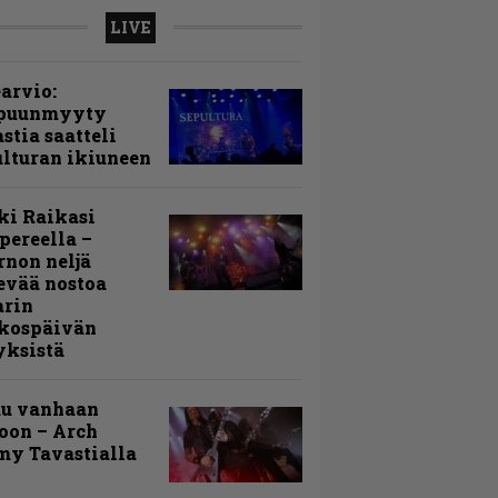
LIVE
arvio:
puunmyyty
stia saatteli
lturan ikiuneen
ki Raikasi
ereella –
rnon neljä
evää nostoa
arin
kospäivän
yksistä
uu vanhaan
toon – Arch
my Tavastialla