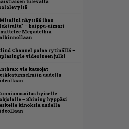
aistiaisen tulevalta
oololevyltä
Mitalini näyttää ihan
lektralta” – huippu-uimari
amittelee Megadethiä
alkinnollaan
lind Channel palaa rytinällä –
uplasingle videoineen julki
nthrax vie katsojat
eikkatunnelmiin uudella
ideollaan
unnianosoitus hyiselle
ohjolalle – Shining hyppäsi
eskelle kinoksia uudella
ideollaan