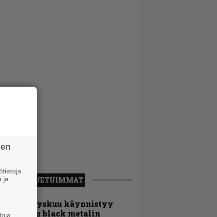
sen
tietoja
 ja
LUETUIMMAT
Espoon syyskuu käynnistyy
otimaisen black metalin
toja