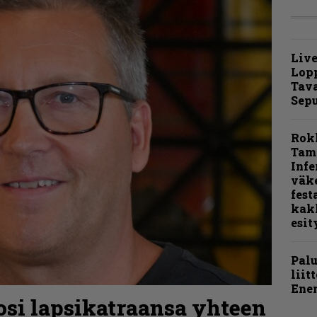
Live
Lop
Tava
Sepu
Rok
Tamp
Infe
väk
fest
kak
esit
Pal
liit
Ene
osi lapsikatraansa yhteen