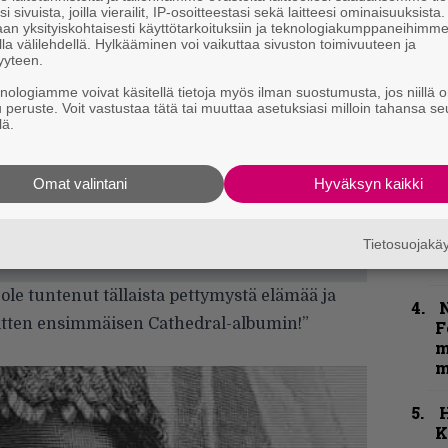
m
i sivuista, joilla vierailit, IP-osoitteestasi sekä laitteesi ominaisuuksista
an yksityiskohtaisesti käyttötarkoituksiin ja teknologiakumppaneihimm
la välilehdellä. Hylkääminen voi vaikuttaa sivuston toimivuuteen ja
”
yyteen.
k
knologiamme voivat käsitellä tietoja myös ilman suostumusta, jos niillä o
n
u peruste. Voit vastustaa tätä tai muuttaa asetuksiasi milloin tahansa se
–
lä.
e
h
Omat valintani
Hyväksyn kaikki
”
u
n
Tietosuojak
t
 ole tuntenut tällaista pettymystä elämää ja
N
tten ensimmäisen Cathedral-albumin!”
F
m
m
K