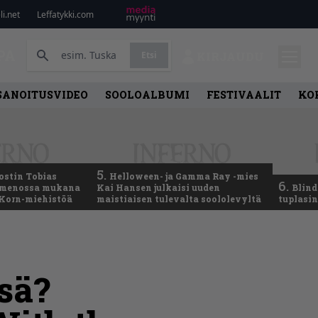
i.net
Leffatykki.com
PA
Etsi
KIRJAUDU
SANOITUSVIDEO
SOOLOALBUMI
FESTIVAALIT
KO
5.
ostin Tobias
Helloween- ja Gamma Ray -mies
6.
– menossa mukana
Kai Hansen julkaisi uuden
Blind
 Korn-miehistöä
maistiaisen tulevalta soololevyltä
tuplasin
sä?