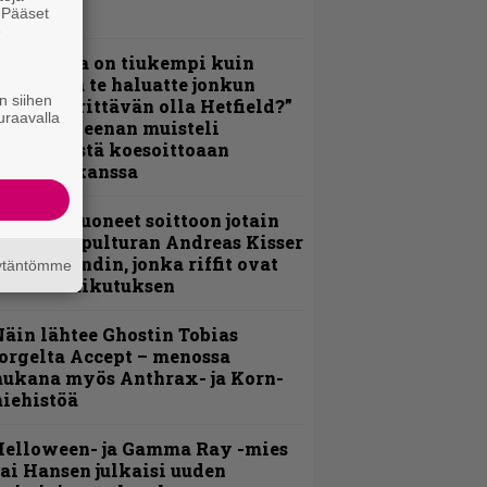
erkeissä
. Pääset
e
Metallica on tiukempi kuin
oskaan ja te haluatte jonkun
n siihen
ulikan yrittävän olla Hetfield?”
uraavalla
 Pepper Keenan muisteli
nsimmäistä koesoittoaan
evijätin kanssa
He ovat tuoneet soittoon jotain
utta” – Sepulturan Andreas Kisser
imeää bändin, jonka riffit ovat
äytäntömme
ehneet vaikutuksen
äin lähtee Ghostin Tobias
orgelta Accept – menossa
ukana myös Anthrax- ja Korn-
iehistöä
Helloween- ja Gamma Ray -mies
ai Hansen julkaisi uuden