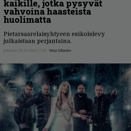
kaikille, jotka pysyvät
vahvoina haasteista
huolimatta
Pietarsaarelaisyhtyeen esikoislevy
julkaistaan perjantaina.
Julkaistu:
30.10.2024 17:00
Vesa Siltanen