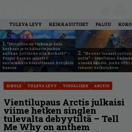
TULEVA LEVY
KEIKKAUUTISET
PALUU
KOKO
1.
”Metallica on tiukempi kuin
koskaan ja te haluatte jonkun
2.
nulikan yrittävän olla Hetfield?” –
”He ovat tuoneet soittoo
Pepper Keenan muisteli
uutta” – Sepulturan Andreas
ensimmäistä koesoittoaan hevijätin
nimeää bändin, jonka riffit
kanssa
tehneet vaikutuksen
SINGLE
TULEVA LEVY
VISUALIZER
ARCTIS
Vientilupaus Arctis julkaisi
viime hetken singlen
tulevalta debyytiltä – Tell
Me Why on anthem