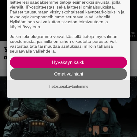
laitteellesi saadaksemme tietoja esimerkiksi sivuista, joilla
vierailit, IP-osoitteestasi sekä laitteesi ominaisuuksista.
Pääset tutustumaan yksityiskohtaisesti käyttötarkoituksiin ja
teknologiakumppaneihimme seuraavalla välilehdellä.
Hylkääminen voi vaikuttaa sivuston toimivuuteen ja
käytettävyyteen.
Jotkin teknologiamme voivat käsitellä tietoja myös ilman
suostumusta, jos niillä on siihen oikeutettu peruste. Voit
vastustaa tätä tai muuttaa asetuksiasi milloin tahansa
Yngwie Malmsteen iskee jälleen – Now
seuraavalla välilehdellä.
or Never -single tulevalta levyltä julki
Hyväksyn kaikki
Omat valintani
Tietosuojakäytäntömme