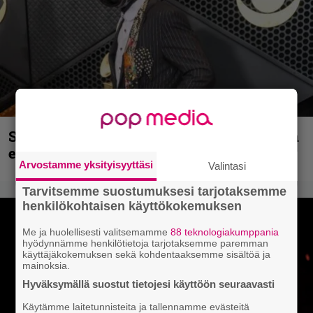
Sid Wilsonin käytös syynä Slipknotista
erottamiseen, raportoi TMZ
Arvostamme yksityisyyttäsi
Valintasi
Tarvitsemme suostumuksesi tarjotaksemme
henkilökohtaisen käyttökokemuksen
Me ja huolellisesti valitsemamme
88 teknologiakumppania
hyödynnämme henkilötietoja tarjotaksemme paremman
käyttäjäkokemuksen sekä kohdentaaksemme sisältöä ja
mainoksia.
Hyväksymällä suostut tietojesi käyttöön seuraavasti
Käytämme laitetunnisteita ja tallennamme evästeitä