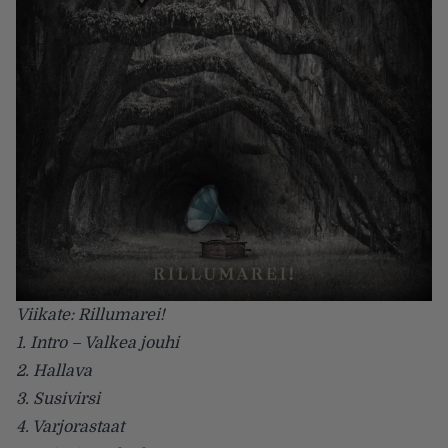
Viikate: Rillumarei!
1. Intro – Valkea jouhi
2. Hallava
3. Susivirsi
4. Varjorastaat