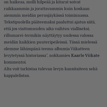
on haikeaa, molli hilpeää ja kitarat soivat
raikkaammin ja jorattavammin kuin koskaan
aiemmin meidän perusjäykässä toiminnassa.
Tekstipuolella pääteemaksi paaluttui ajatus siitä,
että jos viattomuuden aika vaihtuu vialliseksi,
rillumarei-termikin näyttäytyy uudessa valossa
meidän kaikkien puuteripeileissä. Tässä mielessä
olemme lähimpänä teema-albumia Viikatteen
levytetyssä historiassa”, nokkamies
Kaarle Viikate
kommentoi
.
Alta voit tarkistaa tulevan levyn kansitaiteen sekä
kappalelistan.