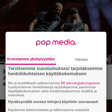
Arvostamme yksityisyyttäsi
Valintasi
Tarvitsemme suostumuksesi tarjotaksemme
Hellsinki Metal Festival kuvina, osa 1 –
henkilökohtaisen käyttökokemuksen
Accept, Carcass, Black Label Society ja
muita avauspäivän esiintyjiä
Me ja huolellisesti valitsemamme
88 teknologiakumppania
hyödynnämme henkilötietoja tarjotaksemme paremman
käyttäjäkokemuksen sekä kohdentaaksemme sisältöä ja
mainoksia.
Hyväksymällä suostut tietojesi käyttöön seuraavasti
Käytämme laitetunnisteita ja tallennamme evästeitä