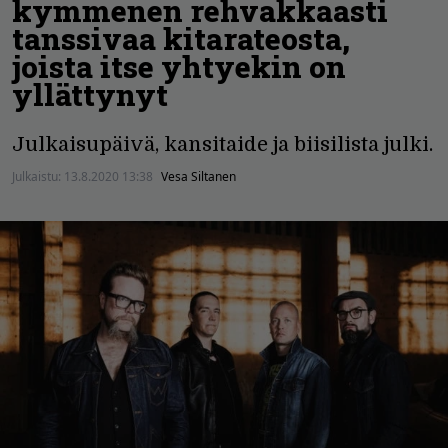
kymmenen rehvakkaasti
tanssivaa kitarateosta,
joista itse yhtyekin on
yllättynyt
Julkaisupäivä, kansitaide ja biisilista julki.
Julkaistu:
13.8.2020 13:38
Vesa Siltanen