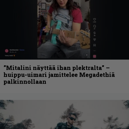
”Mitalini näyttää ihan plektralta” –
huippu-uimari jamittelee Megadethiä
palkinnollaan