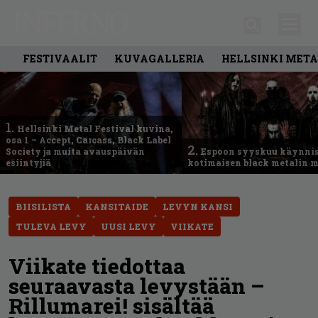
FESTIVAALIT
KUVAGALLERIA
HELLSINKI META
1.
Hellsinki Metal Festival kuvina,
osa 1 – Accept, Carcass, Black Label
2.
Society ja muita avauspäivän
Espoon syyskuu käynni
esiintyjiä
kotimaisen black metalin m
BIISILISTA
KANSITAIDE
LEVYN KANSI
TULEVA LEVY
UUSI LEVY
VIIKATE
Viikate tiedottaa
seuraavasta levystään –
Rillumarei! sisältää