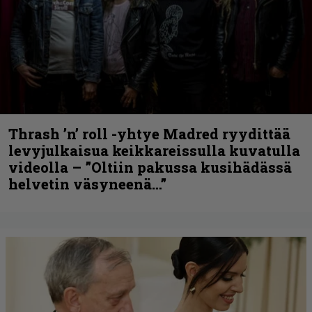
Thrash ’n’ roll -yhtye Madred ryydittää
levyjulkaisua keikkareissulla kuvatulla
videolla – ”Oltiin pakussa kusihädässä
helvetin väsyneenä…”