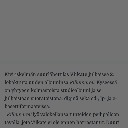
Kivi-iskelmän suurlähettiläs
Viikate
julkaisee 2.
lokakuuta uuden albuminsa
Rillumarei!
. Kyseessä
on yhtyeen kolmastoista studioalbumi ja se
julkaistaan suoratoistona, diginä sekä cd-, lp- ja c-
kasettiformaateissa.
”
Rillumarei!
lyö valokeilansa tunteiden peilipalloon
tavalla, jota Viikate ei ole ennen harrastanut. Duuri