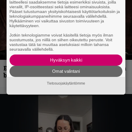
laitteellesi saadaksemme tietoja esimerkiksi sivuista, joilla
vierailit, IP-osoitteestasi sekä laitteesi ominaisuuksista.
Pääset tutustumaan yksityiskohtaisesti käyttötarkoituksiin ja
teknologiakumppaneihimme seuraavalla välilehdellä.
Hylkääminen voi vaikuttaa sivuston toimivuuteen ja
käytettävyyteen.
Jotkin teknologiamme voivat käsitellä tietoja myös ilman
suostumusta, jos niillä on siihen oikeutettu peruste. Voit
vastustaa tätä tai muuttaa asetuksiasi milloin tahansa
seuraavalla välilehdellä.
Hyväksyn kaikki
Espoon syyskuu käynnistyy kotimaisen
Omat valintani
black metalin merkeissä
Tietosuojakäytäntömme