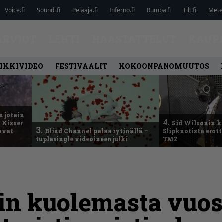
Voice.fi
Soundi.fi
Pelaaja.fi
Inferno.fi
Rumba.fi
Tilt.fi
Metel
ARVIOT
LEHTI
HAASTATTELUT
KAUP
IKKIVIDEO
FESTIVAALIT
KOKOONPANOMUUTOS
n jotain
4.
 Kisser
Sid Wilsonin 
3.
 ovat
Blind Channel palaa rytinällä –
Slipknotista erot
tuplasingle videoineen julki
TMZ
in kuolemasta vuos