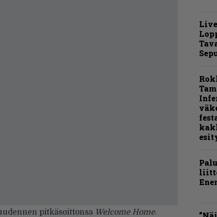
Live
Lop
Tava
Sepu
Rok
Tamp
Infe
väk
fest
kak
esit
Pal
liit
Ene
kuudennen pitkäsoittonsa
Welcome Home
.
”Näi