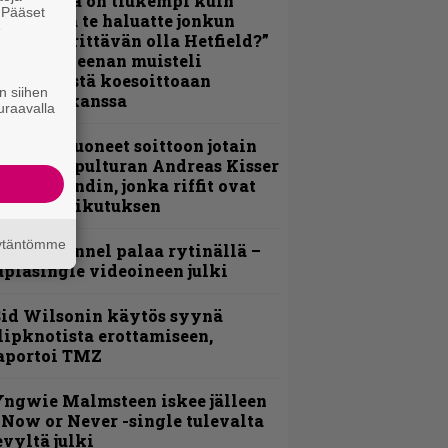
Metallica on tiukempi kuin
. Pääset
oskaan ja te haluatte jonkun
e
ulikan yrittävän olla Hetfield?”
 Pepper Keenan muisteli
nsimmäistä koesoittoaan
n siihen
evijätin kanssa
uraavalla
He ovat tuoneet soittoon jotain
utta” – Sepulturan Andreas Kisser
imeää bändin, jonka riffit ovat
ehneet vaikutuksen
äytäntömme
lind Channel palaa rytinällä –
uplasingle videoineen julki
id Wilsonin käytös syynä
lipknotista erottamiseen,
aportoi TMZ
ngwie Malmsteen iskee jälleen
 Now or Never -single tulevalta
evyltä julki