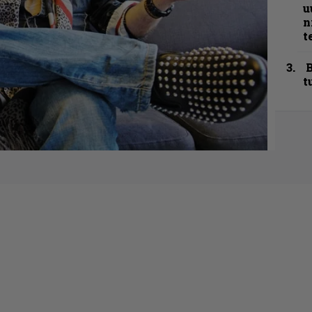
u
n
t
B
t