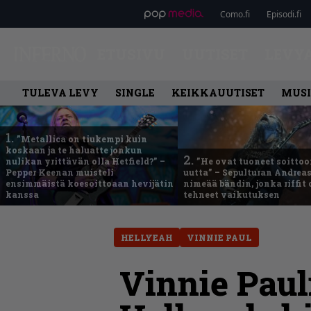
Como.fi
Episodi.fi
ETUSIVU
UUTISET
LEVY
TULEVA LEVY
SINGLE
KEIKKAUUTISET
MUSI
1.
”Metallica on tiukempi kuin
koskaan ja te haluatte jonkun
2.
nulikan yrittävän olla Hetfield?” –
”He ovat tuoneet soittoo
Pepper Keenan muisteli
uutta” – Sepulturan Andreas
ensimmäistä koesoittoaan hevijätin
nimeää bändin, jonka riffit
kanssa
tehneet vaikutuksen
HELLYEAH
VINNIE PAUL
Vinnie Paul