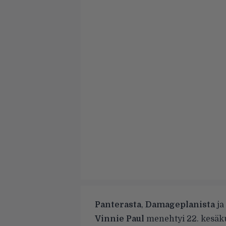
Panterasta
,
Damageplanista
ja
Vinnie Paul
menehtyi
22. kesäk