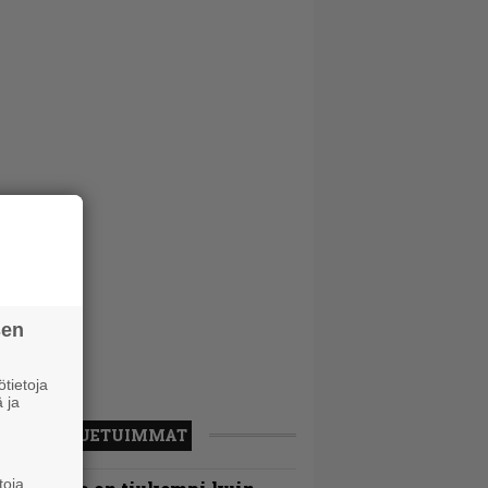
sen
tietoja
 ja
LUETUIMMAT
toja