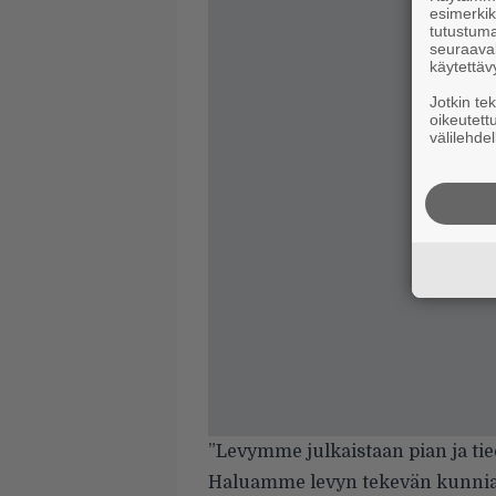
esimerkiks
tutustuma
seuraaval
käytettäv
Jotkin te
oikeutett
välilehdel
”Levymme julkaistaan pian ja tiedän
Haluamme levyn tekevän kunniaa m