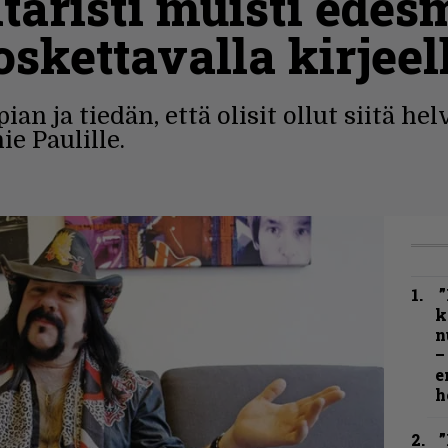
taristi muisti ede
skettavalla kirjeel
n ja tiedän, että olisit ollut siitä hel
e Paulille.
”
k
n
–
e
h
”