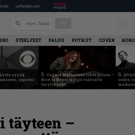
i.net
Leffatykki.com
PA
Etsi
KIRJAUDU
ERO
STEELFEST
PALUU
POTKUT
COVER
KOK
5.
6.
käytös syynä
Yngwie Malmsteen iskee jälleen –
Blind
tamiseen, raportoi
Now or Never -single tulevalta
uuden le
levyltä julki
merkeis
i täyteen –