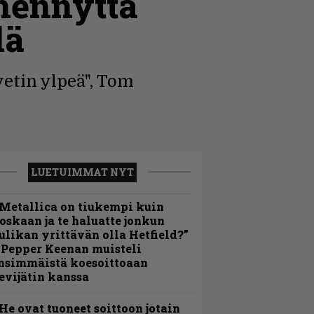
smennyttä
lä
vetin ylpeä", Tom
LUETUIMMAT NYT
Metallica on tiukempi kuin
oskaan ja te haluatte jonkun
ulikan yrittävän olla Hetfield?”
 Pepper Keenan muisteli
nsimmäistä koesoittoaan
evijätin kanssa
He ovat tuoneet soittoon jotain