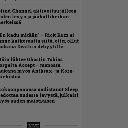
lind Channel aktivoituu jälleen
uden levyn ja jäähallikeikan
erkeissä
En kadu mitään” – Rick Rozz ei
unne katkeruutta siitä, ettei ollut
ukana Deathin debyytillä
äin lähtee Ghostin Tobias
orgelta Accept – menossa
ukana myös Anthrax- ja Korn-
iehistöä
Kokoonpanonsa uudistanut Sleep
iedottaa uudesta levystä, julkaisi
yös uuden maistiaisen
LIVE