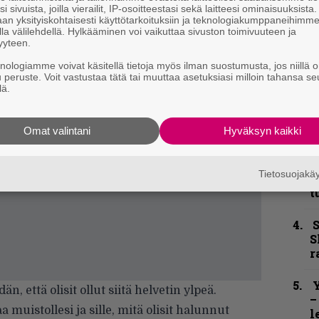
”
i sivuista, joilla vierailit, IP-osoitteestasi sekä laitteesi ominaisuuksista
k
an yksityiskohtaisesti käyttötarkoituksiin ja teknologiakumppaneihimm
n
la välilehdellä. Hylkääminen voi vaikuttaa sivuston toimivuuteen ja
–
yyteen.
e
knologiamme voivat käsitellä tietoja myös ilman suostumusta, jos niillä o
h
u peruste. Voit vastustaa tätä tai muuttaa asetuksiasi milloin tahansa se
lä.
”
u
n
Omat valintani
Hyväksyn kaikki
t
Tietosuojak
B
t
S
S
r
Y
, että olisit ollut siitä helvetin ylpeä.
–
uistollesi ja sille, mitä olisit halunnut
l