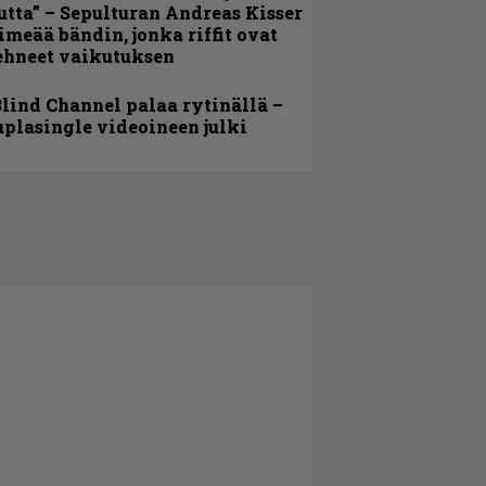
utta” – Sepulturan Andreas Kisser
imeää bändin, jonka riffit ovat
ehneet vaikutuksen
lind Channel palaa rytinällä –
uplasingle videoineen julki