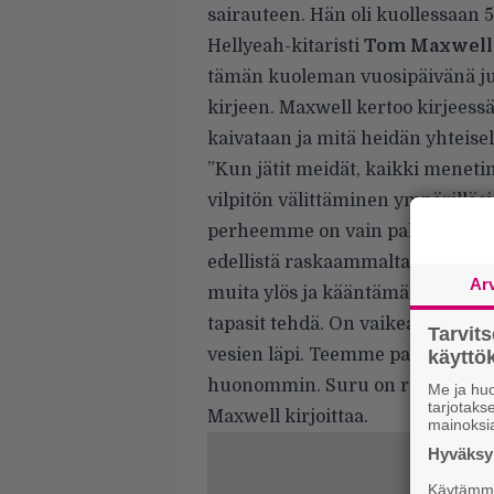
sairauteen. Hän oli kuollessaan 5
Hellyeah-kitaristi
Tom Maxwell
tämän kuoleman vuosipäivänä jul
kirjeen. Maxwell kertoo kirjeessä
kaivataan ja mitä heidän yhteisel
”Kun jätit meidät, kaikki meneti
vilpitön välittäminen ympärilläsi
perheemme on vain palasia siitä,
edellistä raskaammalta. On vaikea
Ar
muita ylös ja kääntämällä asioita 
tapasit tehdä. On vaikea herätä 
Tarvit
vesien läpi. Teemme parhaamme –
käytt
huonommin. Suru on rakkautta il
Me ja huo
tarjotak
Maxwell kirjoittaa.
mainoksi
Hyväksym
Käytämme 