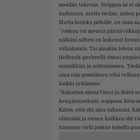
meidän tekevän. Helppoa se ei ol
kadonnut, mutta tiedän, miten pet
Mutta kuinka pitkälle, en osaa sa
”Joskus voi mennä päiviä/viikkoja
nälkäni siihen on kokenut kovan
väliaikaista. Tai ainakin toivon n
Hellyeah-perheellä itseni ympä
musiikkiin ja soittamiseen. Tiedän
aina niin positiiinen etkä vellon
kaikki yritämme.”
”Rakastan sinua Vince ja ikävä o
kengännauhani, nappaan kitaran
Kiitos, että olit aina tukenani. Ki
elämääsi ja ennen kaikkea olit ra
näemme vielä joskus toisella puol