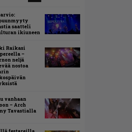
arvio:
puunmyyty
stia saatteli
lturan ikiuneen
ki Raikasi
ereella –
rnon neljä
evää nostoa
arin
kospäivän
yksistä
uu vanhaan
toon – Arch
my Tavastialla
llä festareilla