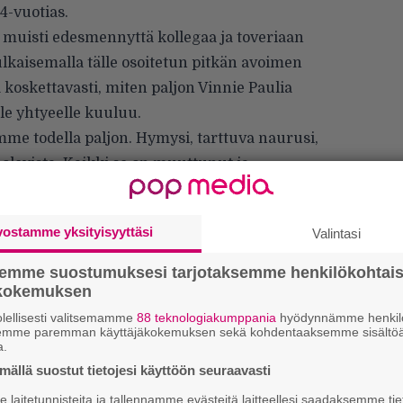
4-vuotias.
muisti edesmennyttä kollegaa ja toveriaan
kaisemalla tälle osoitetun pitkän avoimen
 koskettavasti, miten paljon Vinnie Paulia
le yhtyeelle kuuluu.
mme todella paljon. Hymysi, tarttuva naurusi,
 olevista. Kaikki se on muuttunut ja
 mitä se joskus oli. Jokainen päivä tuntuu
a, kun tietää, ettet ole enää täällä nostamassa
vostamme yksityisyyttäsi
Valintasi
parempaan päin niillä pienillä teoilla, joita
aamuisin ja yrittää navigoida näiden sameiden
semme suostumuksesi tarjotaksemme henkilökohtai
 toisilta se onnistuu paremmin, toisilta
ökokemuksen
man kotia ja siltä minusta usein tuntuu”,
lellisesti valitsemamme
88 teknologiakumppania
hyödynnämme henkilö
semme paremman käyttäjäkokemuksen sekä kohdentaaksemme sisältöä
a.
ällä suostut tietojesi käyttöön seuraavasti
laitetunnisteita ja tallennamme evästeitä laitteellesi saadaksemme tie