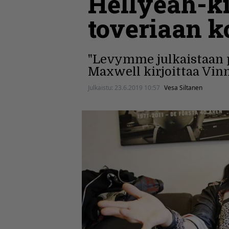
Hellyeah-ki
toveriaan ko
"Levymme julkaistaan pia
Maxwell kirjoittaa Vinni
Julkaistu:
23.6.2019 10:57
Vesa Siltanen