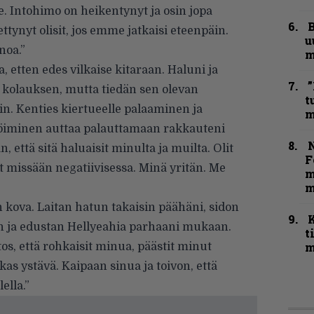
e. Intohimo on heikentynyt ja osin jopa
B
tynyt olisit, jos emme jatkaisi eteenpäin.
u
noa.”
m
, etten edes vilkaise kitaraan. Haluni ja
”
 kolauksen, mutta tiedän sen olevan
t
iin. Kenties kiertueelle palaaminen ja
m
röiminen auttaa palauttamaan rakkauteni
N
, että sitä haluaisit minulta ja muilta. Olit
F
ut missään negatiivisessa. Minä yritän. Me
m
m
n kova. Laitan hatun takaisin päähäni, sidon
 ja edustan Hellyeahia parhaani mukaan.
t
m
itos, että rohkaisit minua, päästit minut
kas ystävä. Kaipaan sinua ja toivon, että
ella.”