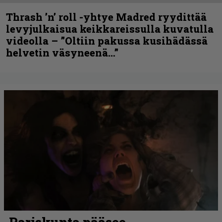
Thrash ’n’ roll -yhtye Madred ryydittää
levyjulkaisua keikkareissulla kuvatulla
videolla – ”Oltiin pakussa kusihädässä
helvetin väsyneenä…”