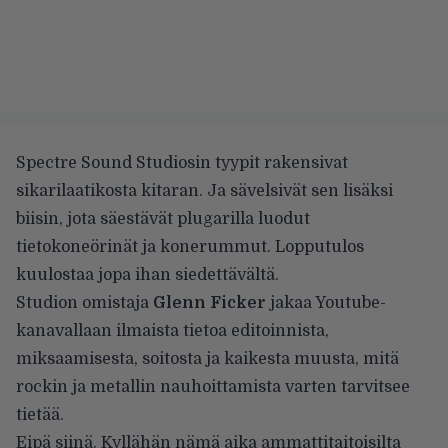
Spectre Sound Studiosin tyypit rakensivat
sikarilaatikosta kitaran. Ja sävelsivät sen lisäksi
biisin, jota säestävät plugarilla luodut
tietokoneörinät ja konerummut. Lopputulos
kuulostaa jopa ihan siedettävältä.
Studion omistaja
Glenn Ficker
jakaa
Youtube-
kanavallaan
ilmaista tietoa editoinnista,
miksaamisesta, soitosta ja kaikesta muusta, mitä
rockin ja metallin nauhoittamista varten tarvitsee
tietää.
Eipä siinä. Kyllähän nämä aika ammattitaitoisilta