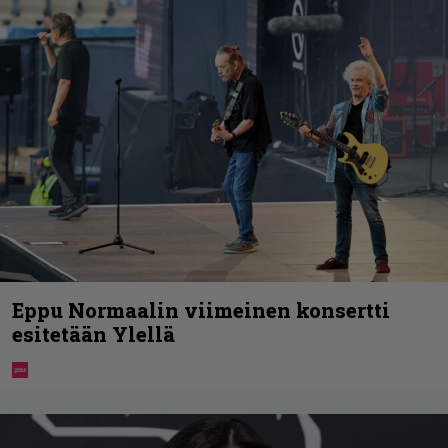
Eppu Normaalin viimeinen konsertti
esitetään Ylellä