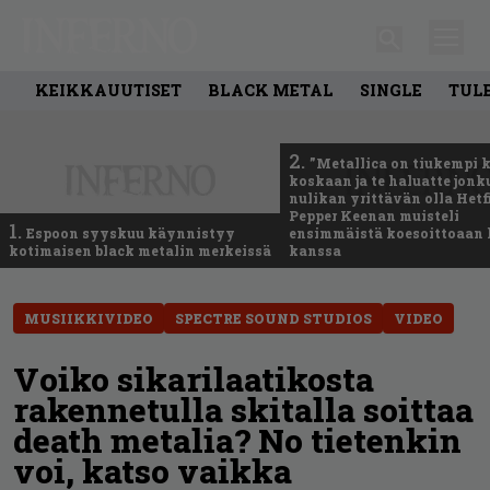
KEIKKAUUTISET
BLACK METAL
SINGLE
TUL
2.
”Metallica on tiukempi 
koskaan ja te haluatte jonk
nulikan yrittävän olla Hetfi
Pepper Keenan muisteli
1.
Espoon syyskuu käynnistyy
ensimmäistä koesoittoaan 
kotimaisen black metalin merkeissä
kanssa
MUSIIKKIVIDEO
SPECTRE SOUND STUDIOS
VIDEO
Voiko sikarilaatikosta
rakennetulla skitalla soittaa
death metalia? No tietenkin
voi, katso vaikka