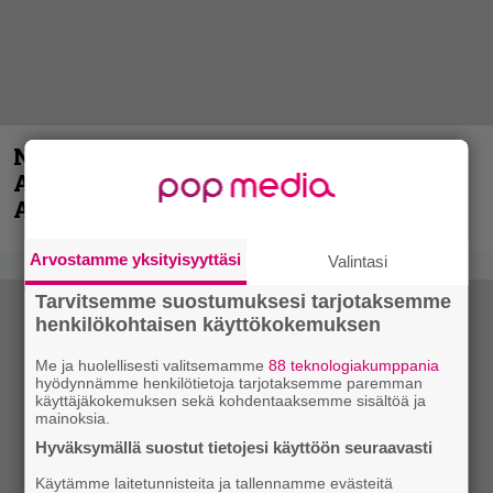
Näin lähtee Ghostin Tobias Forgelta
Accept – menossa mukana myös
Anthrax- ja Korn-miehistöä
Arvostamme yksityisyyttäsi
Valintasi
Tarvitsemme suostumuksesi tarjotaksemme
henkilökohtaisen käyttökokemuksen
Me ja huolellisesti valitsemamme
88 teknologiakumppania
hyödynnämme henkilötietoja tarjotaksemme paremman
käyttäjäkokemuksen sekä kohdentaaksemme sisältöä ja
mainoksia.
Hyväksymällä suostut tietojesi käyttöön seuraavasti
Käytämme laitetunnisteita ja tallennamme evästeitä