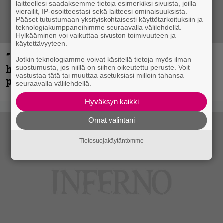
laitteellesi saadaksemme tietoja esimerkiksi sivuista, joilla
vierailit, IP-osoitteestasi sekä laitteesi ominaisuuksista.
Pääset tutustumaan yksityiskohtaisesti käyttötarkoituksiin ja
teknologiakumppaneihimme seuraavalla välilehdellä.
Hylkääminen voi vaikuttaa sivuston toimivuuteen ja
käytettävyyteen.
”Mitalini näyttää ihan plektralta” –
Jotkin teknologiamme voivat käsitellä tietoja myös ilman
huippu-uimari jamittelee Megadethiä
suostumusta, jos niillä on siihen oikeutettu peruste. Voit
vastustaa tätä tai muuttaa asetuksiasi milloin tahansa
palkinnollaan
seuraavalla välilehdellä.
Hyväksyn kaikki
Omat valintani
Tietosuojakäytäntömme