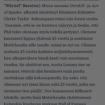
”Würzel” Burston
). Muun muassa
Overkill
– ja
Ace
of Spades
-albumit äänittänyt klassinen Kilmister-
Clarke-Taylor -kokoonpano toimi vain kuusi vuotta.
”Sanoisin, että se on huutava vääryys ja tiedän, että
Phil tulee olemaan myös todella pettynyt. Olemme
kantaneet lippua yhdessä 25 vuotta ja nostimme
Motörheadin sille tasolle, missä se nyt on. Olimme
mukana 25 vuotta kaikista neljästäkymmenestä,
kun alkuperäinen bändi kesti vain muutaman
vuoden. He aloittivat sen, mutta Lemmy itse on
sanonut, etteivät olisi kestäneet enää puolta
vuottakaan sillä kokoonpanolla. En usko, että
olisimme nyt tässä ilman niitä 25 vuotta, jotka me
vietimme tien päällä”, Dee
kommentoi Billboard-
lehdelle
, mutta lisää Motörheadin ehdottomasti
kuitenkin kuuluvan mukaan Hall of Fameen.