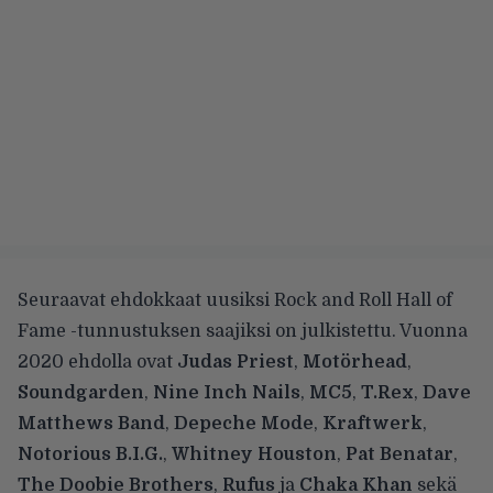
Seuraavat ehdokkaat uusiksi Rock and Roll Hall of
Fame -tunnustuksen saajiksi on julkistettu. Vuonna
2020
ehdolla ovat
Judas Priest
,
Motörhead
,
Soundgarden
,
Nine Inch Nails
,
MC5
,
T.Rex
,
Dave
Matthews Band
,
Depeche Mode
,
Kraftwerk
,
Notorious B.I.G.
,
Whitney Houston
,
Pat Benatar
,
The Doobie Brothers
,
Rufus
ja
Chaka Khan
sekä