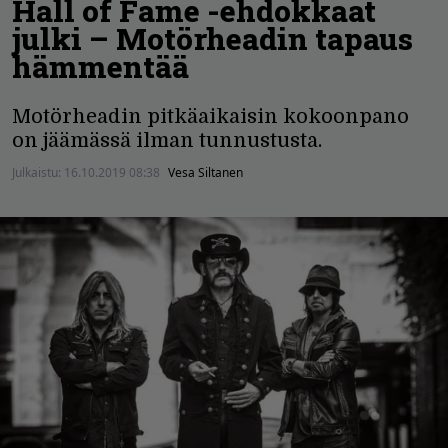
Hall of Fame -ehdokkaat
julki – Motörheadin tapaus
hämmentää
Motörheadin pitkäaikaisin kokoonpano
on jäämässä ilman tunnustusta.
Julkaistu:
16.10.2019 08:38
Vesa Siltanen