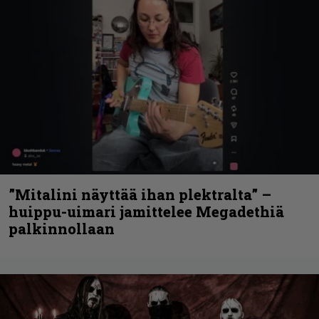
”Mitalini näyttää ihan plektralta” –
huippu-uimari jamittelee Megadethiä
palkinnollaan