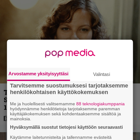
Arvostamme yksityisyyttäsi
Valintasi
Tarvitsemme suostumuksesi tarjotaksemme
Tänän tv:ssä: Esko Salminen ja Satu
henkilökohtaisen käyttökokemuksen
Silvo tekevät hienot pääroolit vuoden
Me ja huolellisesti valitsemamme
88 teknologiakumppania
1984 menestyselokuvassa
hyödynnämme henkilötietoja tarjotaksemme paremman
käyttäjäkokemuksen sekä kohdentaaksemme sisältöä ja
mainoksia.
Hyväksymällä suostut tietojesi käyttöön seuraavasti
Käytämme laitetunnisteita ja tallennamme evästeitä