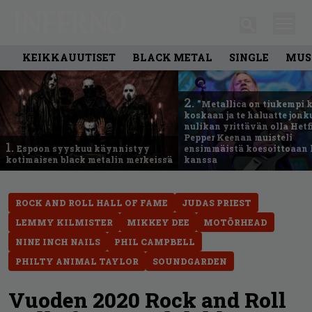
KEIKKAUUTISET
BLACK METAL
SINGLE
MUS
2.
”Metallica on tiukempi 
koskaan ja te haluatte jonk
nulikan yrittävän olla Hetfi
Pepper Keenan muisteli
1.
Espoon syyskuu käynnistyy
ensimmäistä koesoittoaan 
kotimaisen black metalin merkeissä
kanssa
ROCK AND ROLL HALL OF FAME
JUDAS PRIEST
LEMMY KILMISTER
MIKKEY DEE
MOTÖRHEAD
NINE INCH NAILS
PHIL CAMPBELL
PHILTY ANIMAL TAYLOR
SOUNDGARDEN
Vuoden 2020 Rock and Roll