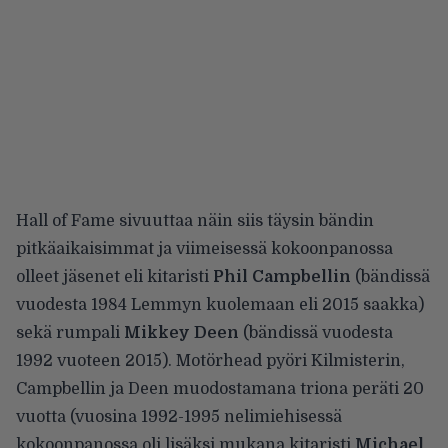
Hall of Fame sivuuttaa näin siis täysin bändin
pitkäaikaisimmat ja viimeisessä kokoonpanossa
olleet jäsenet eli kitaristi
Phil Campbellin
(bändissä
vuodesta 1984 Lemmyn kuolemaan eli 2015 saakka)
sekä rumpali
Mikkey Deen
(bändissä vuodesta
1992 vuoteen 2015). Motörhead pyöri Kilmisterin,
Campbellin ja Deen muodostamana triona peräti 20
vuotta (vuosina 1992-1995 nelimiehisessä
kokoonpanossa oli lisäksi mukana kitaristi
Michael