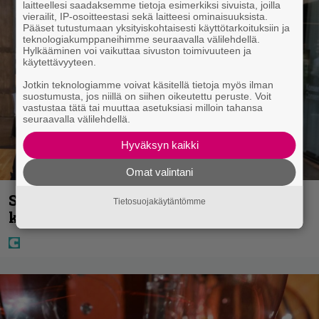
laitteellesi saadaksemme tietoja esimerkiksi sivuista, joilla
vierailit, IP-osoitteestasi sekä laitteesi ominaisuuksista.
Pääset tutustumaan yksityiskohtaisesti käyttötarkoituksiin ja
teknologiakumppaneihimme seuraavalla välilehdellä.
Hylkääminen voi vaikuttaa sivuston toimivuuteen ja
käytettävyyteen.
Jotkin teknologiamme voivat käsitellä tietoja myös ilman
suostumusta, jos niillä on siihen oikeutettu peruste. Voit
vastustaa tätä tai muuttaa asetuksiasi milloin tahansa
seuraavalla välilehdellä.
Hyväksyn kaikki
Omat valintani
Sara ja Mikko Parikka etsivät uutta
Tietosuojakäytäntömme
kotia – ”Seuraavaan kotiin tämmöinen”