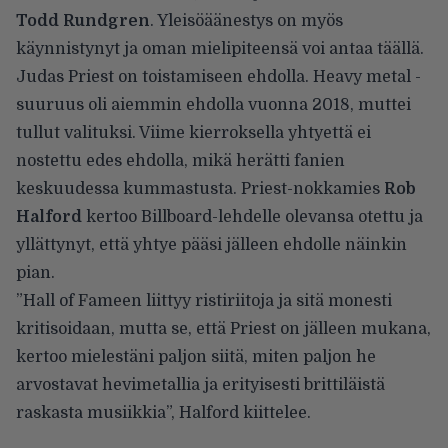
Todd Rundgren
. Yleisöäänestys on myös
käynnistynyt ja oman mielipiteensä voi antaa
täällä
.
Judas Priest on toistamiseen ehdolla. Heavy metal -
suuruus oli aiemmin ehdolla vuonna 2018, muttei
tullut valituksi. Viime kierroksella yhtyettä ei
nostettu edes ehdolla, mikä herätti fanien
keskuudessa kummastusta. Priest-nokkamies
Rob
Halford
kertoo Billboard-lehdelle
olevansa otettu ja
yllättynyt, että yhtye pääsi jälleen ehdolle näinkin
pian.
”Hall of Fameen liittyy ristiriitoja ja sitä monesti
kritisoidaan, mutta se, että Priest on jälleen mukana,
kertoo mielestäni paljon siitä, miten paljon he
arvostavat hevimetallia ja erityisesti brittiläistä
raskasta musiikkia”, Halford kiittelee.