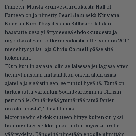
Fameen. Muista grungesuuruuksista Hall of
Fameen on jo nimetty
Pearl Jam
sekä
Nirvana
.
Kitaristi
Kim Thayil
sanoo Billboard-lehden
haastattelussa yllättyneensä ehdokkuudesta ja
myöntää olevan katkeransuloista, ettei vuonna 2017
menehtynyt laulaja
Chris Cornell
pääse sitä
kokemaan.
”Kun kuulin asiasta, olin sellaisessa jet lagissa etten
tiennyt mistään mitään! Kun oikein aloin asiaa
ajatella ja sisäistin sen, se tuntui hyvältä. Tämä on
tärkeä juttu varsinkin Soundgardenin ja Chrisin
perinnölle. On tärkeää ymmärtää tämä fanien
näkökulmasta”, Thayil toteaa.
Motörheadin ehdokkuuteen liittyy kuitenkin yksi
hämmentävä seikka, joka tuntuu myös suurelta
vääryydeltä. Bändeiltä nimetään ehdolle nimittäin