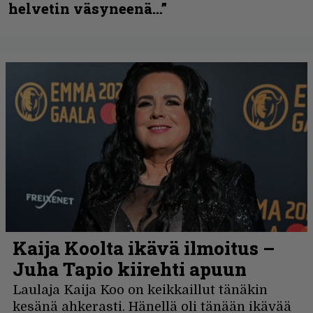
helvetin väsyneenä…”