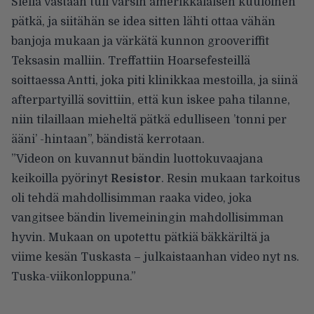
Siellä vastaan tuli varsin amerikkalaisen kuuloinen
pätkä, ja siitähän se idea sitten lähti ottaa vähän
banjoja mukaan ja värkätä kunnon grooveriffit
Teksasin malliin. Treffattiin Hoarsefesteillä
soittaessa Antti, joka piti klinikkaa mestoilla, ja siinä
afterpartyillä sovittiin, että kun iskee paha tilanne,
niin tilaillaan mieheltä pätkä edulliseen ’tonni per
ääni’ -hintaan”, bändistä kerrotaan.
”Videon on kuvannut bändin luottokuvaajana
keikoilla pyörinyt
Resistor
. Resin mukaan tarkoitus
oli tehdä mahdollisimman raaka video, joka
vangitsee bändin livemeiningin mahdollisimman
hyvin. Mukaan on upotettu pätkiä bäkkäriltä ja
viime kesän Tuskasta – julkaistaanhan video nyt ns.
Tuska-viikonloppuna.”