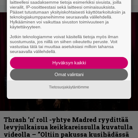
laitteellesi saadaksemme tietoja esimerkiksi sivuista, joilla
vierailit, IP-osoitteestasi sekä laitteesi ominaisuuksista.
Pääset tutustumaan yksityiskohtaisesti käyttötarkoituksiin ja
teknologiakumppaneihimme seuraavalla välilehdellä.
Hylkääminen voi vaikuttaa sivuston toimivuuteen ja
käytettävyyteen.
Jotkin teknologiamme voivat käsitellä tietoja myös ilman
suostumusta, jos niillä on siihen oikeutettu peruste. Voit
vastustaa tätä tai muuttaa asetuksiasi milloin tahansa
seuraavalla välilehdellä.
Hyväksyn kaikki
Omat valintani
Tietosuojakäytäntömme
Thrash ’n’ roll -yhtye Madred ryydittää
levyjulkaisua keikkareissulla kuvatulla
videolla – ”Oltiin pakussa kusihädässä