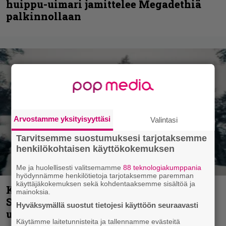
huippu-uimari jamittelee Megadethiä
palkinnollaan
Arvostamme yksityisyyttäsi
Valintasi
Tarvitsemme suostumuksesi tarjotaksemme
henkilökohtaisen käyttökokemuksen
Me ja huolellisesti valitsemamme
88 teknologiakumppania
hyödynnämme henkilötietoja tarjotaksemme paremman
käyttäjäkokemuksen sekä kohdentaaksemme sisältöä ja
Kunnianosoitus hyiselle Pohjolalle –
mainoksia.
Shining hyppäsi keskelle kinoksia
Hyväksymällä suostut tietojesi käyttöön seuraavasti
uudella videollaan
Käytämme laitetunnisteita ja tallennamme evästeitä