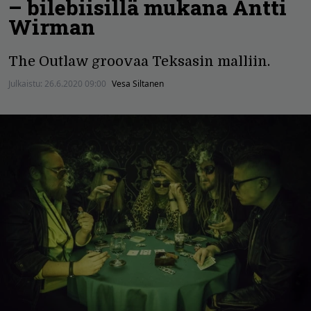
– bilebiisillä mukana Antti
Wirman
The Outlaw groovaa Teksasin malliin.
Julkaistu:
26.6.2020 09:00
Vesa Siltanen