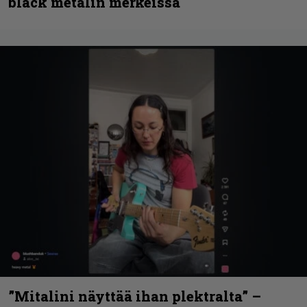
black metalin merkeissä
”Mitalini näyttää ihan plektralta” –