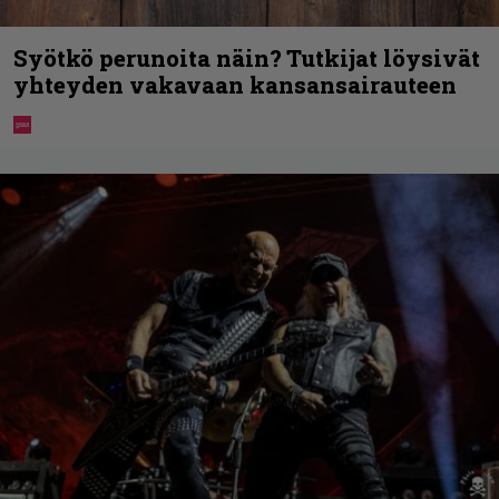
Syötkö perunoita näin? Tutkijat löysivät
yhteyden vakavaan kansansairauteen