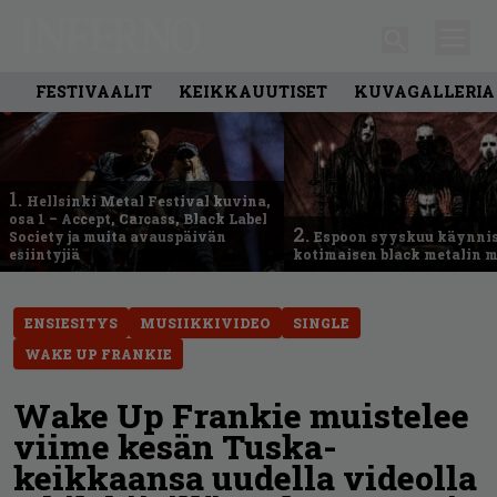
FESTIVAALIT
KEIKKAUUTISET
KUVAGALLERIA
1.
Hellsinki Metal Festival kuvina,
osa 1 – Accept, Carcass, Black Label
2.
Society ja muita avauspäivän
Espoon syyskuu käynni
esiintyjiä
kotimaisen black metalin m
ENSIESITYS
MUSIIKKIVIDEO
SINGLE
WAKE UP FRANKIE
Wake Up Frankie muistelee
viime kesän Tuska-
keikkaansa uudella videolla