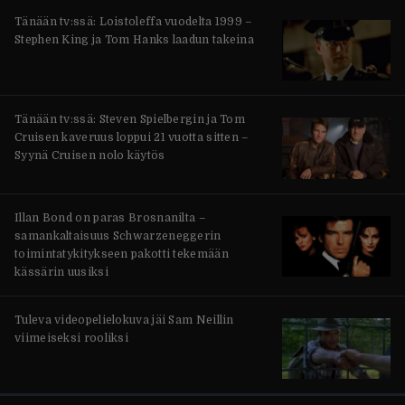
Tänään tv:ssä: Loistoleffa vuodelta 1999 –
Stephen King ja Tom Hanks laadun takeina
Tänään tv:ssä: Steven Spielbergin ja Tom
Cruisen kaveruus loppui 21 vuotta sitten –
Syynä Cruisen nolo käytös
Illan Bond on paras Brosnanilta –
samankaltaisuus Schwarzeneggerin
toimintatykitykseen pakotti tekemään
kässärin uusiksi
Tuleva videopelielokuva jäi Sam Neillin
viimeiseksi rooliksi