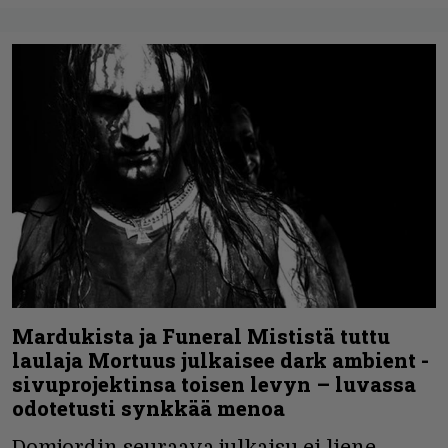
Mardukista ja Funeral Mististä tuttu
laulaja Mortuus julkaisee dark ambient -
sivuprojektinsa toisen levyn – luvassa
odotetusti synkkää menoa
Domjordin seuraava julkaisu ei liene