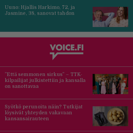
Uuno: Hjallis Harkimo, 72, ja
Jasmine, 38, sanovat tahdon
”Että semmonen sirkus” – TTK-
kilpailijat julkistettiin ja kansalla
on sanottavaa
Syötkö perunoita näin? Tutkijat
löysivät yhteyden vakavaan
kansansairauteen