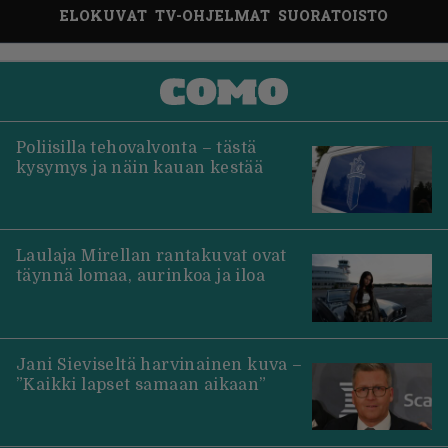
ELOKUVAT
TV-OHJELMAT
SUORATOISTO
Poliisilla tehovalvonta – tästä
kysymys ja näin kauan kestää
Laulaja Mirellan rantakuvat ovat
täynnä lomaa, aurinkoa ja iloa
Jani Sieviseltä harvinainen kuva –
”Kaikki lapset samaan aikaan”