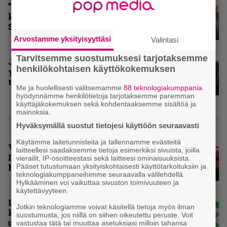
”Näillä festareilla kaikki on aina
kohdallaan” – raportti John
Smith Rock Festivalista
Arvostamme yksityisyyttäsi
Valintasi
Tarvitsemme suostumuksesi tarjotaksemme
John Smith Rock Festivalin
henkilökohtaisen käyttökokemuksen
yleisögalleria – bongaatko itsesi
tai tuttuja joukosta?
Me ja huolellisesti valitsemamme
88 teknologiakumppania
hyödynnämme henkilötietoja tarjotaksemme paremman
käyttäjäkokemuksen sekä kohdentaaksemme sisältöä ja
mainoksia.
KOLUMNIT
Hyväksymällä suostut tietojesi käyttöön seuraavasti
Käytämme laitetunnisteita ja tallennamme evästeitä
Vuoden 2025 raskaimmat –
laitteellesi saadaksemme tietoja esimerkiksi sivuista, joilla
Infernon toimituskunnan
vierailit, IP-osoitteestasi sekä laitteesi ominaisuuksista.
Pääset tutustumaan yksityiskohtaisesti käyttötarkoituksiin ja
henkilökohtaiset suosikit
teknologiakumppaneihimme seuraavalla välilehdellä.
Hylkääminen voi vaikuttaa sivuston toimivuuteen ja
käytettävyyteen.
Inferno valikoi vuoden 2025
Jotkin teknologiamme voivat käsitellä tietoja myös ilman
kovimmat levyt – tässä
suostumusta, jos niillä on siihen oikeutettu peruste. Voit
ulkomaisten kärkikymmenikkö
vastustaa tätä tai muuttaa asetuksiasi milloin tahansa