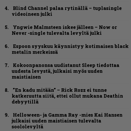
Blind Channel palaa rytinällä – tuplasingle
videoineen julki
Yngwie Malmsteen iskee jälleen – Now or
Never -single tulevalta levyltä julki
Espoon syyskuu käynnistyy kotimaisen black
metalin merkeissä
Kokoonpanonsa uudistanut Sleep tiedottaa
uudesta levystä, julkaisi myös uuden
maistiaisen
”En kadu mitään” – Rick Rozz ei tunne
katkeruutta siitä, ettei ollut mukana Deathin
debyytillä
Helloween- ja Gamma Ray -mies Kai Hansen
julkaisi uuden maistiaisen tulevalta
soololevyltä