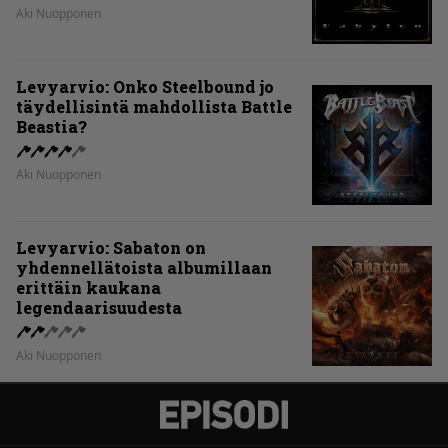
Aki Nuopponen
Levyarvio: Onko Steelbound jo
täydellisintä mahdollista Battle
Beastia?
Aki Nuopponen
Levyarvio: Sabaton on
yhdennellätoista albumillaan
erittäin kaukana
legendaarisuudesta
Aki Nuopponen