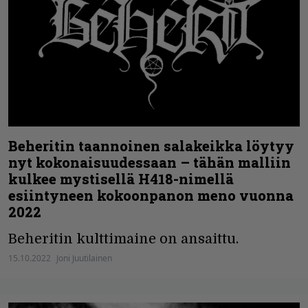
Beheritin taannoinen salakeikka löytyy
nyt kokonaisuudessaan – tähän malliin
kulkee mystisellä H418-nimellä
esiintyneen kokoonpanon meno vuonna
2022
Beheritin kulttimaine on ansaittu.
15.10.2022
Joni Juutilainen