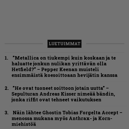
LUETUIMMAT
”Metallica on tiukempi kuin koskaan ja te
haluatte jonkun nulikan yrittävän olla
Hetfield?” – Pepper Keenan muisteli
ensimmäistä koesoittoaan hevijätin kanssa
”He ovat tuoneet soittoon jotain uutta” –
Sepulturan Andreas Kisser nimeää bändin,
jonka riffit ovat tehneet vaikutuksen
Näin lähtee Ghostin Tobias Forgelta Accept –
menossa mukana myös Anthrax- ja Korn-
miehistöä