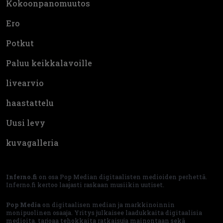
Kokoonpanomuutos
Ero
Potkut
Paluu keikkalavoille
livearvio
haastattelu
Uusi levy
kuvagalleria
Inferno.fi
on osa Pop Median digitaalisten medioiden perhettä.
Inferno.fi kertoo laajasti raskaan musiikin uutiset.
Pop Media
on digitaalisen median ja markkinoinnin
monipuolinen osaaja. Yritys julkaisee laadukkaita digitaalisia
medioita, tarjoaa tehokkaita ratkaisuja mainontaan sekä