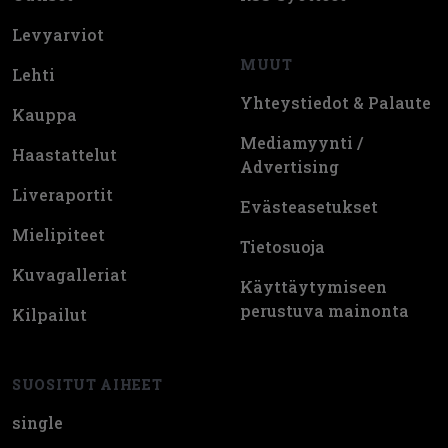
Levyarviot
MUUT
Lehti
Yhteystiedot & Palaute
Kauppa
Mediamyynti /
Haastattelut
Advertising
Liveraportit
Evästeasetukset
Mielipiteet
Tietosuoja
Kuvagalleriat
Käyttäytymiseen
perustuva mainonta
Kilpailut
SUOSITUT AIHEET
single