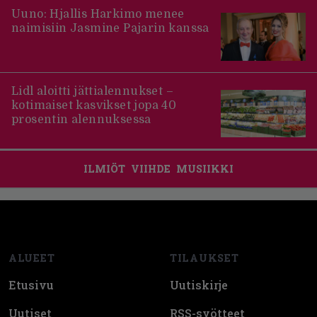
Uuno: Hjallis Harkimo menee
naimisiin Jasmine Pajarin kanssa
Lidl aloitti jättialennukset –
kotimaiset kasvikset jopa 40
prosentin alennuksessa
ILMIÖT
VIIHDE
MUSIIKKI
Footer
ALUEET
TILAUKSET
Etusivu
Uutiskirje
Uutiset
RSS-syötteet