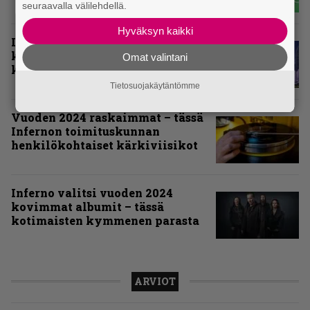
seuraavalla välilehdellä.
Hyväksyn kaikki
Inferno valitsi vuoden 2025
kovimmat levyt – tässä kotimaan
Omat valintani
kärkikymmenikkö
Tietosuojakäytäntömme
Vuoden 2024 raskaimmat – tässä
Infernon toimituskunnan
henkilökohtaiset kärkiviisikot
Inferno valitsi vuoden 2024
kovimmat albumit – tässä
kotimaisten kymmenen parasta
ARVIOT