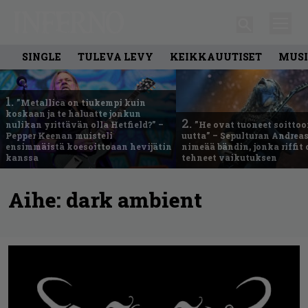
SINGLE
TULEVA LEVY
KEIKKAUUTISET
MUSI
1.
”Metallica on tiukempi kuin
koskaan ja te haluatte jonkun
2.
nulikan yrittävän olla Hetfield?” –
”He ovat tuoneet soittoo
Pepper Keenan muisteli
uutta” – Sepulturan Andreas
ensimmäistä koesoittoaan hevijätin
nimeää bändin, jonka riffit
kanssa
tehneet vaikutuksen
Aihe:
dark ambient