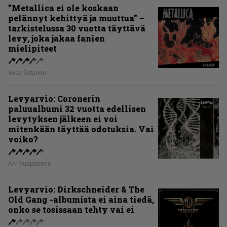
”Metallica ei ole koskaan
pelännyt kehittyä ja muuttua” –
tarkistelussa 30 vuotta täyttävä
levy, joka jakaa fanien
mielipiteet
Vesa Siltanen
Levyarvio: Coronerin
paluualbumi 32 vuotta edellisen
levytyksen jälkeen ei voi
mitenkään täyttää odotuksia. Vai
voiko?
Aki Nuopponen
Levyarvio: Dirkschneider & The
Old Gang -albumista ei aina tiedä,
onko se tosissaan tehty vai ei