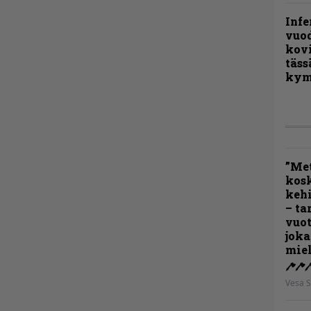
Infe
vuo
kov
täss
kym
”Met
kos
kehi
– ta
vuot
joka
miel
Vesa S