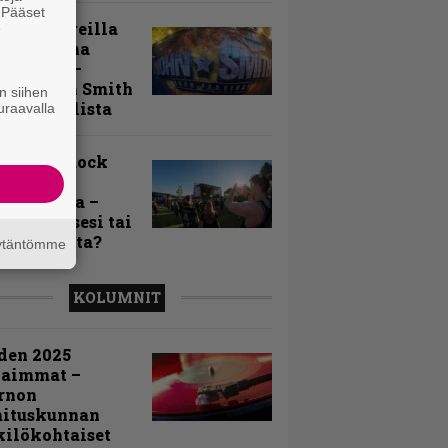
. Pääset
llä festareilla
e
ki on aina
allaan” –
rtti John Smith
n siihen
 Festivalista
uraavalla
n Smith Rock
ivalin
sögalleria –
aatko itsesi tai
uja joukosta?
äytäntömme
KOLUMNIT
den 2025
kaimmat –
rnon
mituskunnan
ilökohtaiset