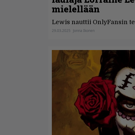
mielellään
Lewis nauttii OnlyFansin te
29.03.2025
Jonna Ikonen