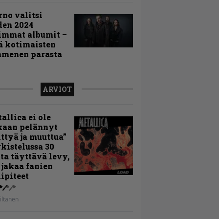
rno valitsi
den 2024
immat albumit –
ä kotimaisten
menen parasta
ARVIOT
allica ei ole
kaan pelännyt
ttyä ja muuttua”
rkistelussa 30
ta täyttävä levy,
 jakaa fanien
ipiteet
iltanen