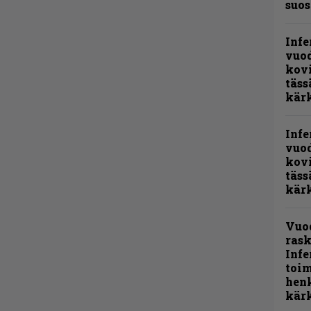
suos
Infe
vuo
kov
täss
kär
Infe
vuo
kov
täss
kär
Vuo
rask
Infe
toi
henk
kärk