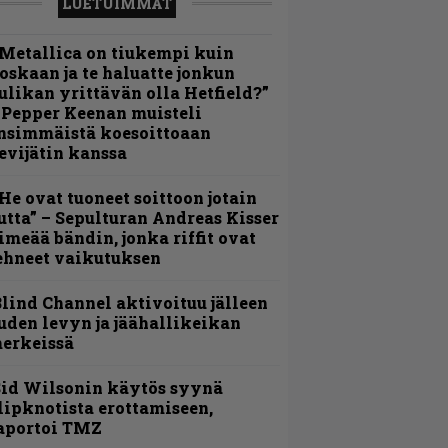
LUETUIMMAT
Metallica on tiukempi kuin
oskaan ja te haluatte jonkun
ulikan yrittävän olla Hetfield?”
 Pepper Keenan muisteli
nsimmäistä koesoittoaan
evijätin kanssa
He ovat tuoneet soittoon jotain
utta” – Sepulturan Andreas Kisser
imeää bändin, jonka riffit ovat
ehneet vaikutuksen
lind Channel aktivoituu jälleen
uden levyn ja jäähallikeikan
erkeissä
id Wilsonin käytös syynä
lipknotista erottamiseen,
aportoi TMZ