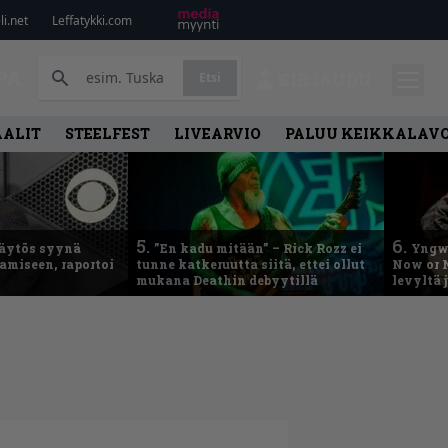
i.net
Leffatykki.com
PA
Etsi
KIRJAUDU
AALIT
STEELFEST
LIVEARVIO
PALUU KEIKKALAVO
5.
6.
käytös syynä
”En kadu mitään” – Rick Rozz ei
Yngwi
tamiseen, raportoi
tunne katkeruutta siitä, ettei ollut
Now or N
mukana Deathin debyytillä
levyltä 