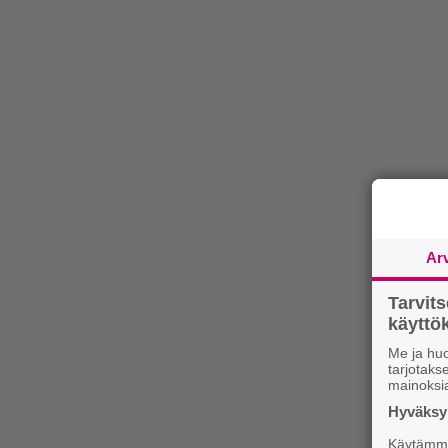
Ar
Tarvit
käytt
Me ja huo
tarjotak
mainoksi
Hyväksym
Käytämme 