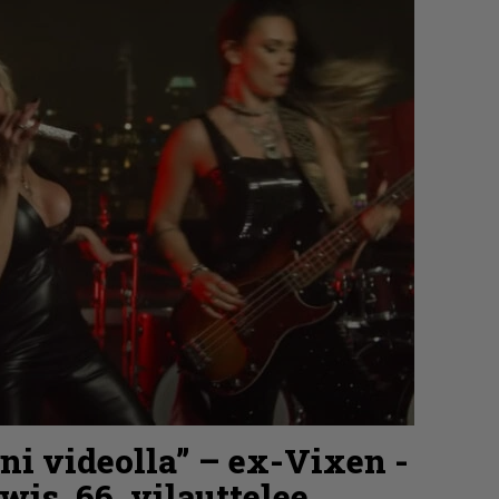
i videolla” – ex-Vixen -
wis, 66, vilauttelee