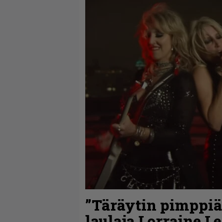
”Täräytin pimppiän
laulaja Lorraine Le