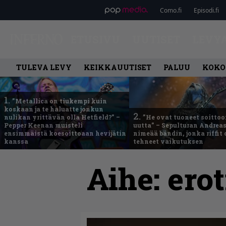
Como.fi
Episodi.fi
ETUSIVU
UUTISET
LEVY
TULEVA LEVY
KEIKKAUUTISET
PALUU
KOKO
1.
”Metallica on tiukempi kuin
koskaan ja te haluatte jonkun
2.
nulikan yrittävän olla Hetfield?” –
”He ovat tuoneet soittoo
Pepper Keenan muisteli
uutta” – Sepulturan Andreas
ensimmäistä koesoittoaan hevijätin
nimeää bändin, jonka riffit
kanssa
tehneet vaikutuksen
Aihe:
ero