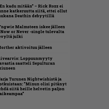
En kadu mitään” – Rick Rozz ei
unne katkeruutta siitä, ettei ollut
ukana Deathin debyytillä
ngwie Malmsteen iskee jälleen
 Now or Never -single tulevalta
evyltä julki
orther aktivoituu jälleen
Livearvio: Loppuunmyyty
avastia saatteli Sepulturan
kiuneen
arja Turunen Nightwishistä ja
otkuistaan: ”Minun olisi pitänyt
ehdä siitä heille helvetin paljon
aikeampaa”