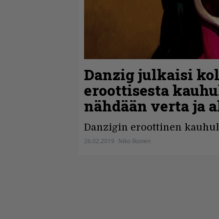
Danzig julkaisi k
eroottisesta kauhu
nähdään verta ja a
Danzigin eroottinen kauhule
26.02.2019
Niko Ikonen