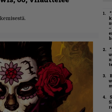
”
kemisestä.
k
n
–
e
h
”
u
n
t
B
u
m
S
S
r