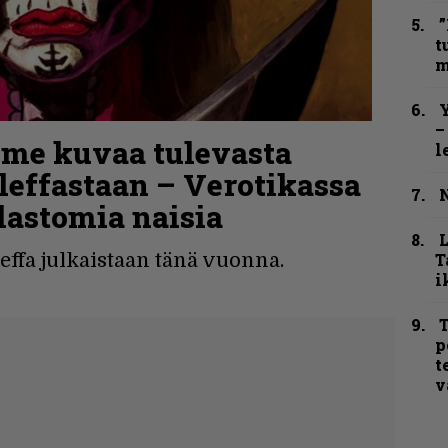
”
t
m
Y
–
olme kuvaa tulevasta
l
leffastaan – Verotikassa
N
lastomia naisia
T
ffa julkaistaan tänä vuonna.
i
T
p
t
v