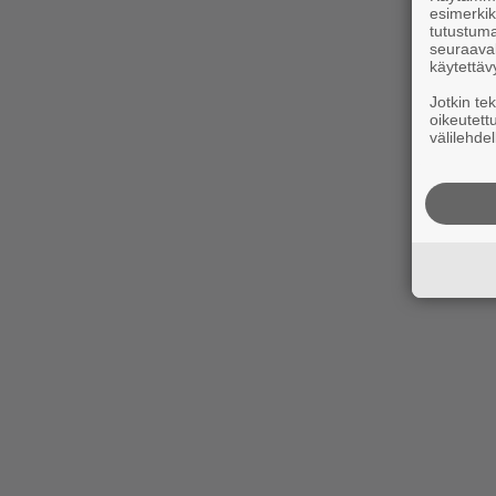
esimerkiks
tutustuma
seuraaval
käytettäv
Jotkin te
oikeutett
välilehdel