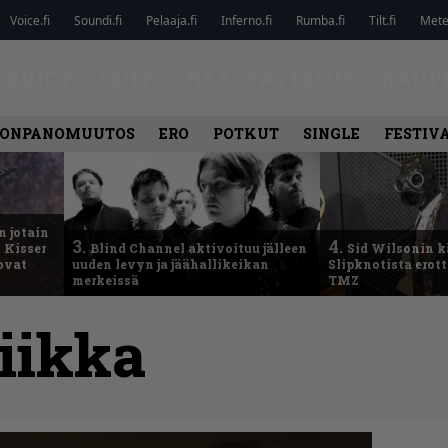
Voice.fi
Soundi.fi
Pelaaja.fi
Inferno.fi
Rumba.fi
Tilt.fi
Metel
ARVIOT
LEHTI
HAASTATTELUT
KAUP
ONPANOMUUTOS
ERO
POTKUT
SINGLE
FESTIV
n jotain
3.
4.
 Kisser
Blind Channel aktivoituu jälleen
Sid Wilsonin 
 ovat
uuden levyn ja jäähallikeikan
Slipknotista erot
merkeissä
TMZ
tiikka