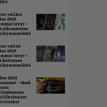
ikit
rno valikoi
den 2025
immat levyt –
ä ulkomaisten
kikymmenikkö
rno valitsi
den 2025
immat levyt –
ä kotimaan
kikymmenikkö
den 2024
aimmat – tässä
rnon
mituskunnan
ilökohtaiset
iviisikot