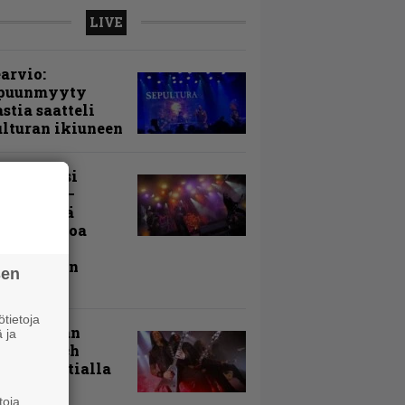
LIVE
arvio:
puunmyyty
stia saatteli
lturan ikiuneen
ki Raikasi
ereella –
rnon neljä
evää nostoa
arin
kospäivän
sen
yksistä
tietoja
uu vanhaan
 ja
toon – Arch
my Tavastialla
toja