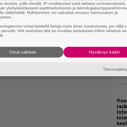
i sivuista, joilla vierailit, IP-osoitteestasi sekä laitteesi ominaisuuksista
”Näi
an yksityiskohtaisesti käyttötarkoituksiin ja teknologiakumppaneihimm
la välilehdellä. Hylkääminen voi vaikuttaa sivuston toimivuuteen ja
kaik
yyteen.
kohd
rapo
knologiamme voivat käsitellä tietoja myös ilman suostumusta, jos niillä o
Rock
u peruste. Voit vastustaa tätä tai muuttaa asetuksiasi milloin tahansa se
lä.
Joh
Fest
Omat valintani
Hyväksyn kaikki
ylei
bong
tutt
Tietosuojak
Vuo
ras
Infe
toi
henk