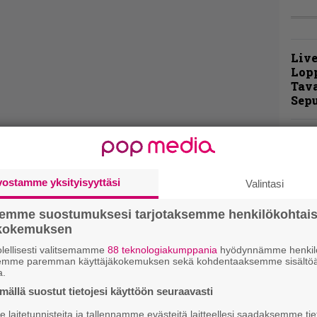
Live
Lop
Tava
Sepu
Rok
Tamp
Infe
väk
vostamme yksityisyyttäsi
Valintasi
fest
kak
semme suostumuksesi tarjotaksemme henkilökohtai
esit
ökokemuksen
lellisesti valitsemamme
88 teknologiakumppania
hyödynnämme henkilö
Pal
semme paremman käyttäjäkokemuksen sekä kohdentaaksemme sisältöä
a.
liit
Ene
ällä suostut tietojesi käyttöön seuraavasti
laitetunnisteita ja tallennamme evästeitä laitteellesi saadaksemme tie