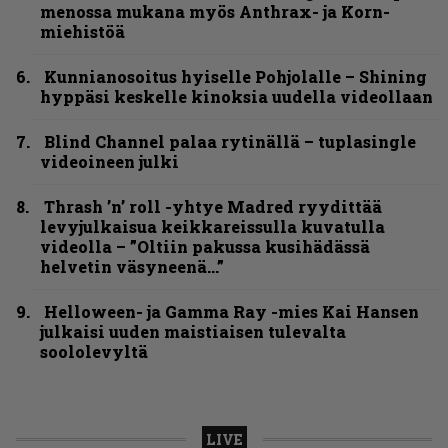
menossa mukana myös Anthrax- ja Korn-
miehistöä
Kunnianosoitus hyiselle Pohjolalle – Shining
hyppäsi keskelle kinoksia uudella videollaan
Blind Channel palaa rytinällä – tuplasingle
videoineen julki
Thrash ’n’ roll -yhtye Madred ryydittää
levyjulkaisua keikkareissulla kuvatulla
videolla – ”Oltiin pakussa kusihädässä
helvetin väsyneenä…”
Helloween- ja Gamma Ray -mies Kai Hansen
julkaisi uuden maistiaisen tulevalta
soololevyltä
LIVE