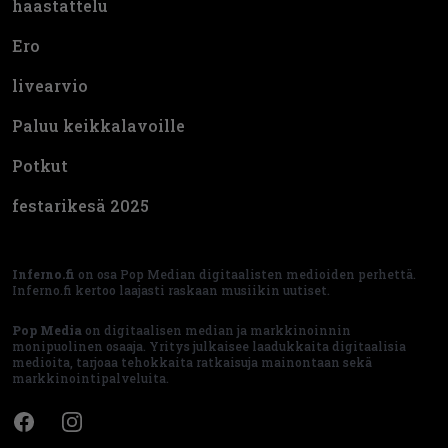
haastattelu
Ero
livearvio
Paluu keikkalavoille
Potkut
festarikesä 2025
Inferno.fi
on osa Pop Median digitaalisten medioiden perhettä.
Inferno.fi kertoo laajasti raskaan musiikin uutiset.
Pop Media
on digitaalisen median ja markkinoinnin
monipuolinen osaaja. Yritys julkaisee laadukkaita digitaalisia
medioita, tarjoaa tehokkaita ratkaisuja mainontaan sekä
markkinointipalveluita.
Facebook
Instagram