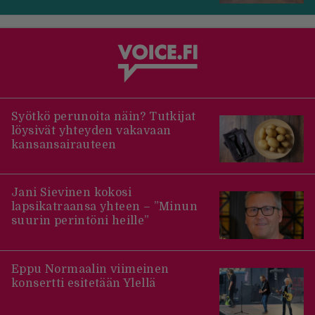
Syötkö perunoita näin? Tutkijat
löysivät yhteyden vakavaan
kansansairauteen
Jani Sievinen kokosi
lapsikatraansa yhteen – ”Minun
suurin perintöni heille”
Eppu Normaalin viimeinen
konsertti esitetään Ylellä