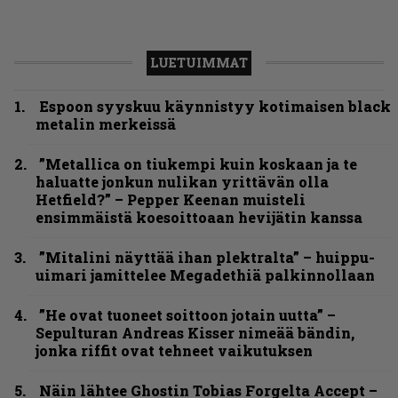
LUETUIMMAT
Espoon syyskuu käynnistyy kotimaisen black
metalin merkeissä
”Metallica on tiukempi kuin koskaan ja te
haluatte jonkun nulikan yrittävän olla
Hetfield?” – Pepper Keenan muisteli
ensimmäistä koesoittoaan hevijätin kanssa
”Mitalini näyttää ihan plektralta” – huippu-
uimari jamittelee Megadethiä palkinnollaan
”He ovat tuoneet soittoon jotain uutta” –
Sepulturan Andreas Kisser nimeää bändin,
jonka riffit ovat tehneet vaikutuksen
Näin lähtee Ghostin Tobias Forgelta Accept –