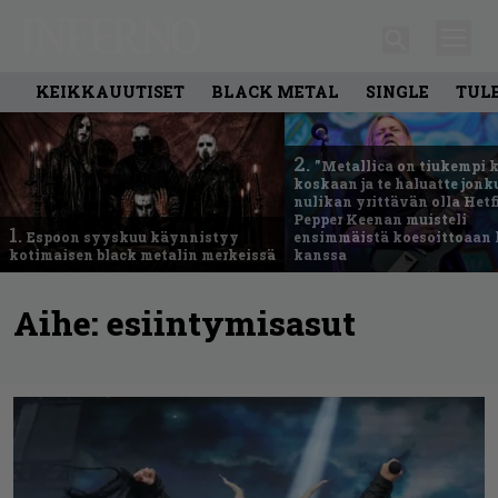
KEIKKAUUTISET
BLACK METAL
SINGLE
TUL
2.
”Metallica on tiukempi 
koskaan ja te haluatte jonk
nulikan yrittävän olla Hetfi
Pepper Keenan muisteli
1.
Espoon syyskuu käynnistyy
ensimmäistä koesoittoaan 
kotimaisen black metalin merkeissä
kanssa
Aihe:
esiintymisasut