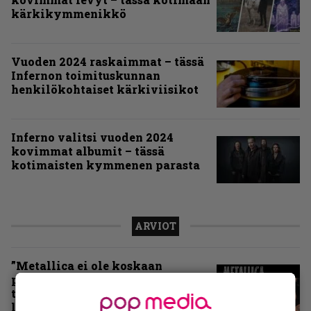
kärkikymmenikkö
Vuoden 2024 raskaimmat – tässä
Infernon toimituskunnan
henkilökohtaiset kärkiviisikot
Inferno valitsi vuoden 2024
kovimmat albumit – tässä
kotimaisten kymmenen parasta
ARVIOT
”Metallica ei ole koskaan
pelännyt kehittyä ja muuttua” –
tarkistelussa 30 vuotta täyttävä
levy, joka jakaa fanien