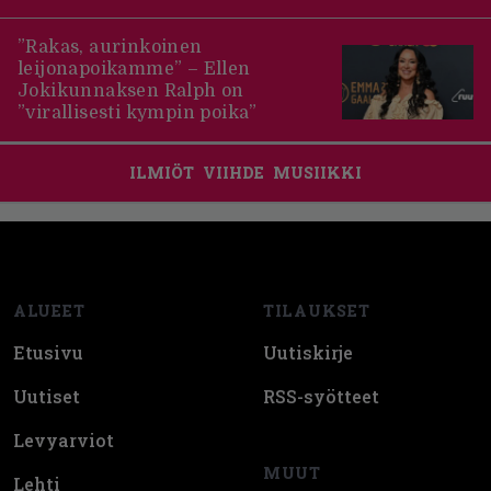
”Rakas, aurinkoinen
leijonapoikamme” – Ellen
Jokikunnaksen Ralph on
”virallisesti kympin poika”
ILMIÖT
VIIHDE
MUSIIKKI
Footer
ALUEET
TILAUKSET
Etusivu
Uutiskirje
Uutiset
RSS-syötteet
Levyarviot
MUUT
Lehti