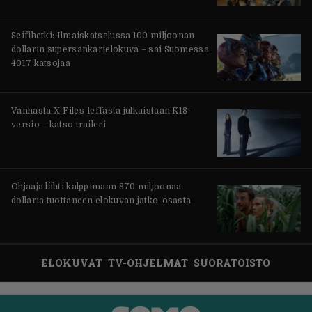
Scifihetki: Ilmaiskatselussa 100 miljoonan
dollarin supersankarielokuva – sai Suomessa
4017 katsojaa
Vanhasta X-Files-leffasta julkaistaan K18-
versio – katso traileri
Ohjaaja lähti kalppimaan 870 miljoonaa
dollaria tuottaneen elokuvan jatko-osasta
ELOKUVAT
TV-OHJELMAT
SUORATOISTO