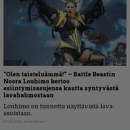
”Olen taisteluämmä!” – Battle Beastin
Noora Louhimo kertoo
esiintymisasujensa kautta syntyvästä
lavahahmostaan
Louhimo on tunnettu näyttävistä lava-
asuistaan.
04.05.2024
Jonna Ikonen