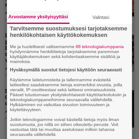
mielipiteet
Arvostamme yksityisyyttäsi
Valintasi
Vesa Siltanen
Tarvitsemme suostumuksesi tarjotaksemme
henkilökohtaisen käyttökokemuksen
Levyarvio: Coronerin
paluualbumi 32 vuotta edellisen
Me ja huolellisesti valitsemamme
88 teknologiakumppania
levytyksen jälkeen ei voi
hyödynnämme henkilötietoja tarjotaksemme paremman
mitenkään täyttää odotuksia. Vai
käyttäjäkokemuksen sekä kohdentaaksemme sisältöä ja
voiko?
mainoksia.
Hyväksymällä suostut tietojesi käyttöön seuraavasti
Aki Nuopponen
Käytämme laitetunnisteita ja tallennamme evästeitä
laitteellesi saadaksemme tietoja esimerkiksi sivuista, joilla
vierailit, IP-osoitteestasi sekä laitteesi ominaisuuksista.
Levyarvio: Dirkschneider & The
Pääset tutustumaan yksityiskohtaisesti käyttötarkoituksiin ja
Old Gang -albumista ei aina tiedä,
teknologiakumppaneihimme seuraavalla välilehdellä.
onko se tosissaan tehty vai ei
Hylkääminen voi vaikuttaa sivuston toimivuuteen ja
käytettävyyteen.
Aki Nuopponen
Jotkin teknologiamme voivat käsitellä tietoja myös ilman
suostumusta, jos niillä on siihen oikeutettu peruste. Voit
vastustaa tätä tai muuttaa asetuksiasi milloin tahansa
seuraavalla välilehdellä.