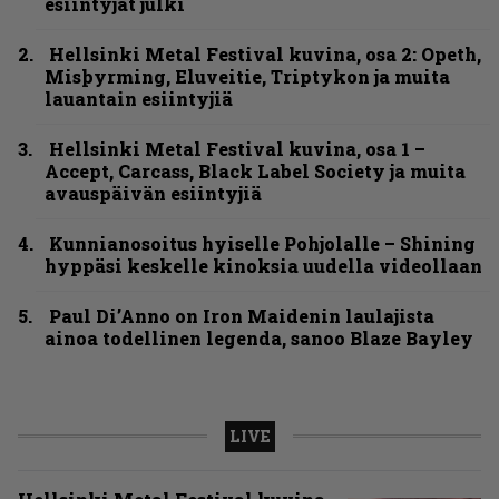
esiintyjät julki
Hellsinki Metal Festival kuvina, osa 2: Opeth,
Misþyrming, Eluveitie, Triptykon ja muita
lauantain esiintyjiä
Hellsinki Metal Festival kuvina, osa 1 –
Accept, Carcass, Black Label Society ja muita
avauspäivän esiintyjiä
Kunnianosoitus hyiselle Pohjolalle – Shining
hyppäsi keskelle kinoksia uudella videollaan
Paul Di’Anno on Iron Maidenin laulajista
ainoa todellinen legenda, sanoo Blaze Bayley
LIVE