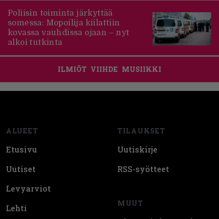
Poliisin toiminta järkyttää
somessa: Mopoilija kiilattiin
kovassa vauhdissa ojaan – nyt
alkoi tutkinta
ILMIÖT
VIIHDE
MUSIIKKI
Footer
ALUEET
TILAUKSET
Etusivu
Uutiskirje
Uutiset
RSS-syötteet
Levyarviot
MUUT
Lehti