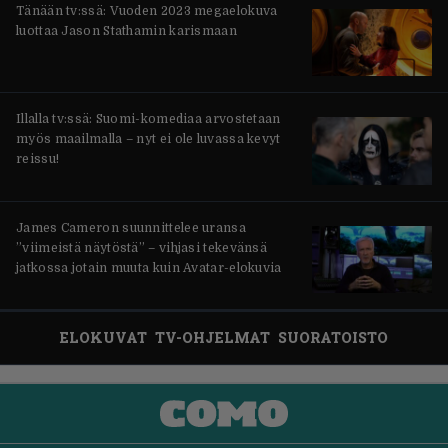
Tänään tv:ssä: Vuoden 2023 megaelokuva
luottaa Jason Stathamin karismaan
Illalla tv:ssä: Suomi-komediaa arvostetaan
myös maailmalla – nyt ei ole luvassa kevyt
reissu!
James Cameron suunnittelee uransa
”viimeistä näytöstä” – vihjasi tekevänsä
jatkossa jotain muuta kuin Avatar-elokuvia
ELOKUVAT
TV-OHJELMAT
SUORATOISTO