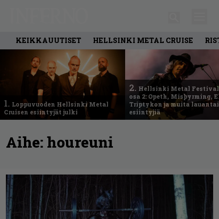
KEIKKAUUTISET
HELLSINKI METAL CRUISE
RIS
2.
Hellsinki Metal Festival
osa 2: Opeth, Misþyrming, E
1.
Loppuvuoden Hellsinki Metal
Triptykon ja muita lauanta
Cruisen esiintyjät julki
esiintyjiä
Aihe:
houreuni