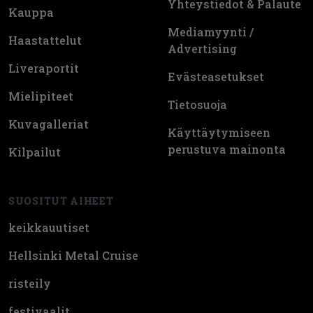
Yhteystiedot & Palaute
Kauppa
Mediamyynti /
Haastattelut
Advertising
Liveraportit
Evästeasetukset
Mielipiteet
Tietosuoja
Kuvagalleriat
Käyttäytymiseen
perustuva mainonta
Kilpailut
SUOSITUT AIHEET
keikkauutiset
Hellsinki Metal Cruise
risteily
festivaalit