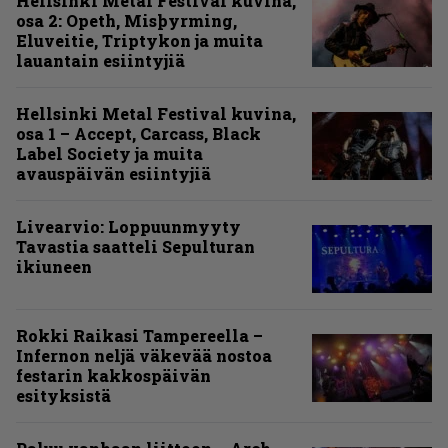
Hellsinki Metal Festival kuvina,
osa 2: Opeth, Misþyrming,
Eluveitie, Triptykon ja muita
lauantain esiintyjiä
Hellsinki Metal Festival kuvina,
osa 1 – Accept, Carcass, Black
Label Society ja muita
avauspäivän esiintyjiä
Livearvio: Loppuunmyyty
Tavastia saatteli Sepulturan
ikiuneen
Rokki Raikasi Tampereella –
Infernon neljä väkevää nostoa
festarin kakkospäivän
esityksistä