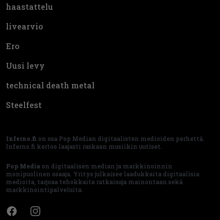
haastattelu
livearvio
Ero
Uusi levy
technical death metal
Steelfest
Inferno.fi
on osa Pop Median digitaalisten medioiden perhettä.
Inferno.fi kertoo laajasti raskaan musiikin uutiset.
Pop Media
on digitaalisen median ja markkinoinnin
monipuolinen osaaja. Yritys julkaisee laadukkaita digitaalisia
medioita, tarjoaa tehokkaita ratkaisuja mainontaan sekä
markkinointipalveluita.
Facebook
Instagram