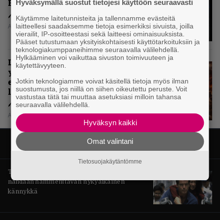
Beastia?
Hyväksymällä suostut tietojesi käyttöön seuraavasti
Käytämme laitetunnisteita ja tallennamme evästeitä
laitteellesi saadaksemme tietoja esimerkiksi sivuista, joilla
Aki Nuopponen
vierailit, IP-osoitteestasi sekä laitteesi ominaisuuksista.
Pääset tutustumaan yksityiskohtaisesti käyttötarkoituksiin ja
teknologiakumppaneihimme seuraavalla välilehdellä.
Hylkääminen voi vaikuttaa sivuston toimivuuteen ja
Levyarvio: Sabaton on
käytettävyyteen.
yhdennellätoista albumillaan
erittäin kaukana
Jotkin teknologiamme voivat käsitellä tietoja myös ilman
suostumusta, jos niillä on siihen oikeutettu peruste. Voit
legendaarisuudesta
vastustaa tätä tai muuttaa asetuksiasi milloin tahansa
seuraavalla välilehdellä.
Aki Nuopponen
Hyväksyn kaikki
Omat valintani
Tietosuojakäytäntömme
Tänään tv:ssä: Vuoden 1997 Bond-leffassa
nähdään hämmenttävän nykyaikainen
kännykkä