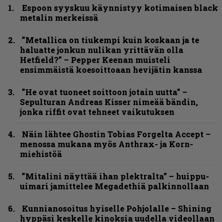
Espoon syyskuu käynnistyy kotimaisen black
metalin merkeissä
”Metallica on tiukempi kuin koskaan ja te
haluatte jonkun nulikan yrittävän olla
Hetfield?” – Pepper Keenan muisteli
ensimmäistä koesoittoaan hevijätin kanssa
”He ovat tuoneet soittoon jotain uutta” –
Sepulturan Andreas Kisser nimeää bändin,
jonka riffit ovat tehneet vaikutuksen
Näin lähtee Ghostin Tobias Forgelta Accept –
menossa mukana myös Anthrax- ja Korn-
miehistöä
”Mitalini näyttää ihan plektralta” – huippu-
uimari jamittelee Megadethiä palkinnollaan
Kunnianosoitus hyiselle Pohjolalle – Shining
hyppäsi keskelle kinoksia uudella videollaan