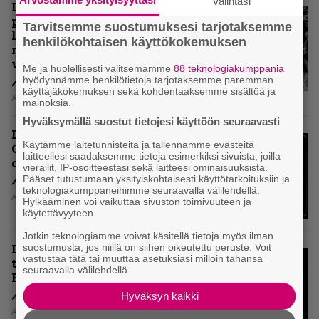
Valintasi
Levyarvio: Coronerin
paluualbumi 32 vuotta edellisen
Tarvitsemme suostumuksesi tarjotaksemme
levytyksen jälkeen ei voi
henkilökohtaisen käyttökokemuksen
mitenkään täyttää odotuksia. Vai
voiko?
Me ja huolellisesti valitsemamme
88 teknologiakumppania
hyödynnämme henkilötietoja tarjotaksemme paremman
käyttäjäkokemuksen sekä kohdentaaksemme sisältöä ja
Aki Nuopponen
mainoksia.
Hyväksymällä suostut tietojesi käyttöön seuraavasti
Levyarvio: Dirkschneider & The
Käytämme laitetunnisteita ja tallennamme evästeitä
Old Gang -albumista ei aina tiedä,
laitteellesi saadaksemme tietoja esimerkiksi sivuista, joilla
onko se tosissaan tehty vai ei
vierailit, IP-osoitteestasi sekä laitteesi ominaisuuksista.
Pääset tutustumaan yksityiskohtaisesti käyttötarkoituksiin ja
teknologiakumppaneihimme seuraavalla välilehdellä.
Aki Nuopponen
Hylkääminen voi vaikuttaa sivuston toimivuuteen ja
käytettävyyteen.
Jotkin teknologiamme voivat käsitellä tietoja myös ilman
suostumusta, jos niillä on siihen oikeutettu peruste. Voit
Levyarvio: Onko Steelbound jo
vastustaa tätä tai muuttaa asetuksiasi milloin tahansa
täydellisintä mahdollista Battle
seuraavalla välilehdellä.
Beastia?
Hyväksyn kaikki
Aki Nuopponen