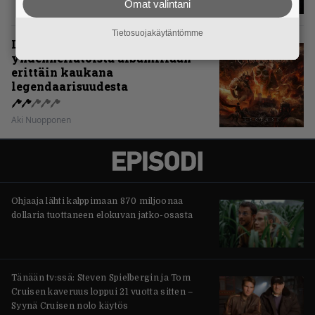
Omat valintani
Tietosuojakäytäntömme
Levyarvio: Sabaton on
yhdennellätoista albumillaan
erittäin kaukana
legendaarisuudesta
Aki Nuopponen
Ohjaaja lähti kalppimaan 870 miljoonaa
dollaria tuottaneen elokuvan jatko-osasta
Tänään tv:ssä: Steven Spielbergin ja Tom
Cruisen kaveruus loppui 21 vuotta sitten –
Syynä Cruisen nolo käytös