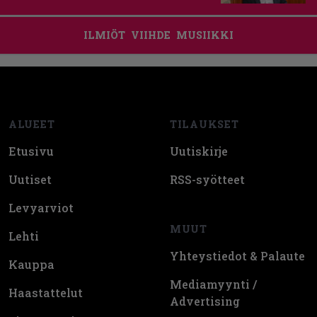
ILMIÖT
VIIHDE
MUSIIKKI
Footer
ALUEET
TILAUKSET
Etusivu
Uutiskirje
Uutiset
RSS-syötteet
Levyarviot
MUUT
Lehti
Yhteystiedot & Palaute
Kauppa
Mediamyynti /
Haastattelut
Advertising