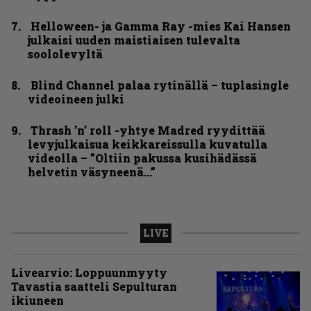
Helloween- ja Gamma Ray -mies Kai Hansen
julkaisi uuden maistiaisen tulevalta
soololevyltä
Blind Channel palaa rytinällä – tuplasingle
videoineen julki
Thrash ’n’ roll -yhtye Madred ryydittää
levyjulkaisua keikkareissulla kuvatulla
videolla – ”Oltiin pakussa kusihädässä
helvetin väsyneenä…”
LIVE
Livearvio: Loppuunmyyty
Tavastia saatteli Sepulturan
ikiuneen