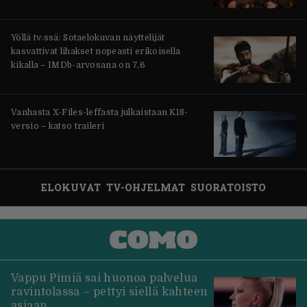
Yöllä tv:ssä: Sotaelokuvan näyttelijät
kasvattivat lihakset nopeasti erikoisella
kikalla – IMDb-arvosana on 7,6
Vanhasta X-Files-leffasta julkaistaan K18-
versio – katso traileri
ELOKUVAT
TV-OHJELMAT
SUORATOISTO
Vappu Pimiä sai huonoa palvelua
ravintolassa – pettyi siellä kahteen
asiaan