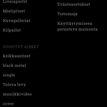
Liveraportit
Evästeasetukset
Mielipiteet
Tietosuoja
Kuvagalleriat
Käyttäytymiseen
perustuva mainonta
Kilpailut
SUOSITUT AIHEET
keikkauutiset
black metal
single
Tuleva levy
musiikkivideo
cover