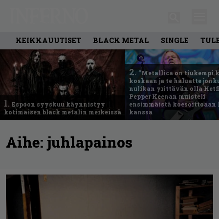
KEIKKAUUTISET
BLACK METAL
SINGLE
TUL
2.
”Metallica on tiukempi 
koskaan ja te haluatte jonk
nulikan yrittävän olla Hetfi
Pepper Keenan muisteli
1.
Espoon syyskuu käynnistyy
ensimmäistä koesoittoaan 
kotimaisen black metalin merkeissä
kanssa
Aihe:
juhlapainos