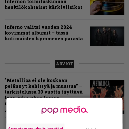
Infernon toimituskunnan
henkilökohtaiset kärkiviisikot
Inferno valitsi vuoden 2024
kovimmat albumit – tässä
kotimaisten kymmenen parasta
ARVIOT
”Metallica ei ole koskaan
pelännyt kehittyä ja muuttua” –
tarkistelussa 30 vuotta täyttävä
levy, joka jakaa fanien
mielipiteet
Vesa Siltanen
Arvostamme yksityisyyttäsi