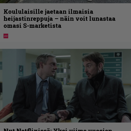
Koululaisille jaetaan ilmaisia
heijastinreppuja – näin voit lunastaa
omasi S-marketista
Nyt Netflixissä: Yksi viime vuosien