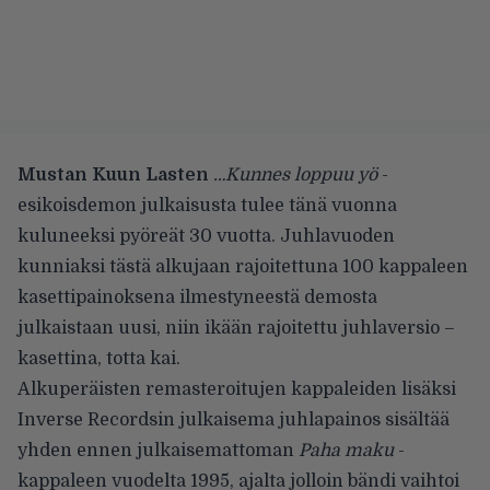
Mustan Kuun Lasten
…Kunnes loppuu yö
-
esikoisdemon julkaisusta tulee tänä vuonna
kuluneeksi pyöreät 30 vuotta. Juhlavuoden
kunniaksi tästä alkujaan rajoitettuna 100 kappaleen
kasettipainoksena ilmestyneestä demosta
julkaistaan uusi, niin ikään rajoitettu juhlaversio –
kasettina, totta kai.
Alkuperäisten remasteroitujen kappaleiden lisäksi
Inverse Recordsin julkaisema juhlapainos sisältää
yhden ennen julkaisemattoman
Paha maku
-
kappaleen vuodelta 1995, ajalta jolloin bändi vaihtoi