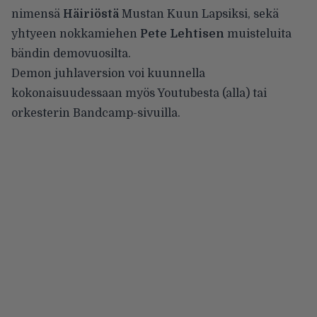
nimensä
Häiriöstä
Mustan Kuun Lapsiksi, sekä
yhtyeen nokkamiehen
Pete Lehtisen
muisteluita
bändin demovuosilta.
Demon juhlaversion voi kuunnella
kokonaisuudessaan myös
Youtubesta
(alla) tai
orkesterin
Bandcamp-sivuilla
.