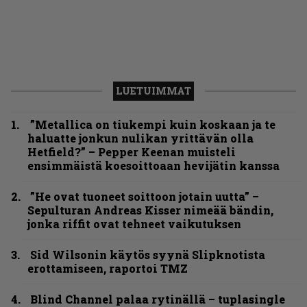
LUETUIMMAT
”Metallica on tiukempi kuin koskaan ja te
haluatte jonkun nulikan yrittävän olla
Hetfield?” – Pepper Keenan muisteli
ensimmäistä koesoittoaan hevijätin kanssa
”He ovat tuoneet soittoon jotain uutta” –
Sepulturan Andreas Kisser nimeää bändin,
jonka riffit ovat tehneet vaikutuksen
Sid Wilsonin käytös syynä Slipknotista
erottamiseen, raportoi TMZ
Blind Channel palaa rytinällä – tuplasingle