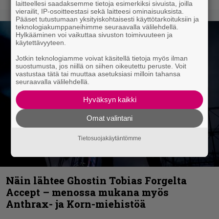
laitteellesi saadaksemme tietoja esimerkiksi sivuista, joilla
vierailit, IP-osoitteestasi sekä laitteesi ominaisuuksista.
Pääset tutustumaan yksityiskohtaisesti käyttötarkoituksiin ja
teknologiakumppaneihimme seuraavalla välilehdellä.
Hylkääminen voi vaikuttaa sivuston toimivuuteen ja
käytettävyyteen.
Jotkin teknologiamme voivat käsitellä tietoja myös ilman
suostumusta, jos niillä on siihen oikeutettu peruste. Voit
vastustaa tätä tai muuttaa asetuksiasi milloin tahansa
seuraavalla välilehdellä.
Hyväksyn kaikki
Omat valintani
Tietosuojakäytäntömme
Näin lähtee Ghostin Tobias Forgelta
Accept – menossa mukana myös
Anthrax- ja Korn-miehistöä