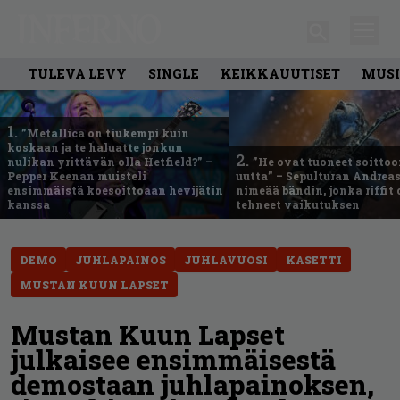
TULEVA LEVY
SINGLE
KEIKKAUUTISET
MUSI
1.
”Metallica on tiukempi kuin
koskaan ja te haluatte jonkun
2.
nulikan yrittävän olla Hetfield?” –
”He ovat tuoneet soittoo
Pepper Keenan muisteli
uutta” – Sepulturan Andreas
ensimmäistä koesoittoaan hevijätin
nimeää bändin, jonka riffit
kanssa
tehneet vaikutuksen
DEMO
JUHLAPAINOS
JUHLAVUOSI
KASETTI
MUSTAN KUUN LAPSET
Mustan Kuun Lapset
julkaisee ensimmäisestä
demostaan juhlapainoksen,