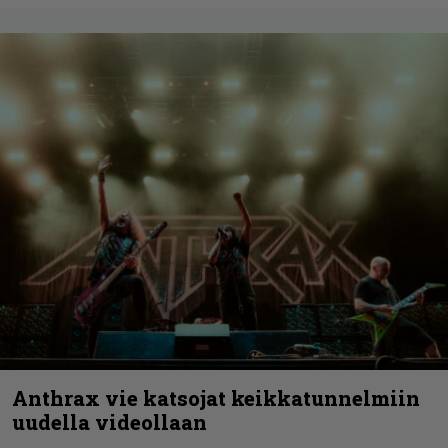
Anthrax vie katsojat keikkatunnelmiin
uudella videollaan