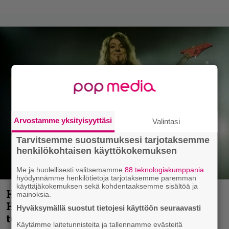
Arvostamme yksityisyyttäsi
Valintasi
Tarvitsemme suostumuksesi tarjotaksemme
henkilökohtaisen käyttökokemuksen
Me ja huolellisesti valitsemamme
88 teknologiakumppania
hyödynnämme henkilötietoja tarjotaksemme paremman
käyttäjäkokemuksen sekä kohdentaaksemme sisältöä ja
Helloween- ja Gamma Ray -mies Kai
mainoksia.
Hansen julkaisi uuden maistiaisen
Hyväksymällä suostut tietojesi käyttöön seuraavasti
tulevalta soololevyltä
Käytämme laitetunnisteita ja tallennamme evästeitä