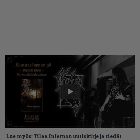
Lue myös:
Tilaa Infernon uutiskirje ja tiedät