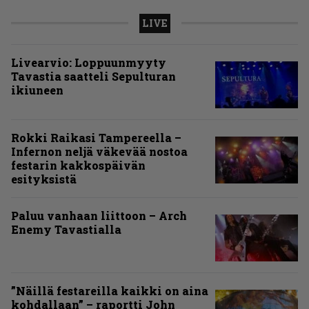
LIVE
Livearvio: Loppuunmyyty
Tavastia saatteli Sepulturan
ikiuneen
Rokki Raikasi Tampereella –
Infernon neljä väkevää nostoa
festarin kakkospäivän
esityksistä
Paluu vanhaan liittoon – Arch
Enemy Tavastialla
”Näillä festareilla kaikki on aina
kohdallaan” – raportti John