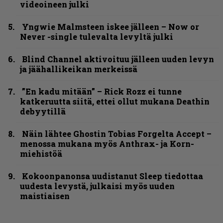
videoineen julki
Yngwie Malmsteen iskee jälleen – Now or
Never -single tulevalta levyltä julki
Blind Channel aktivoituu jälleen uuden levyn
ja jäähallikeikan merkeissä
”En kadu mitään” – Rick Rozz ei tunne
katkeruutta siitä, ettei ollut mukana Deathin
debyytillä
Näin lähtee Ghostin Tobias Forgelta Accept –
menossa mukana myös Anthrax- ja Korn-
miehistöä
Kokoonpanonsa uudistanut Sleep tiedottaa
uudesta levystä, julkaisi myös uuden
maistiaisen