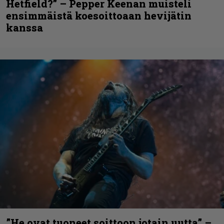
Hetfield?” – Pepper Keenan muisteli
ensimmäistä koesoittoaan hevijätin
kanssa
”He ovat tuoneet soittoon jotain uutta” –