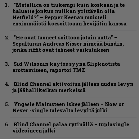
”Metallica on tiukempi kuin koskaan ja te
haluatte jonkun nulikan yrittävän olla
Hetfield?” – Pepper Keenan muisteli
ensimmäistä koesoittoaan hevijätin kanssa
”He ovat tuoneet soittoon jotain uutta” –
Sepulturan Andreas Kisser nimeää bändin,
jonka riffit ovat tehneet vaikutuksen
Sid Wilsonin käytös syynä Slipknotista
erottamiseen, raportoi TMZ
Blind Channel aktivoituu jälleen uuden levyn
ja jäähallikeikan merkeissä
Yngwie Malmsteen iskee jälleen – Now or
Never -single tulevalta levyltä julki
Blind Channel palaa rytinällä – tuplasingle
videoineen julki