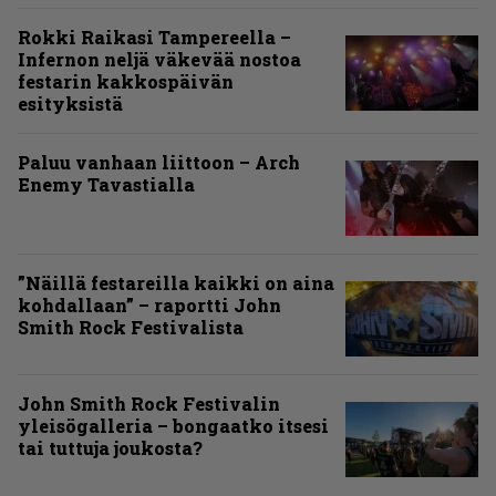
Rokki Raikasi Tampereella –
Infernon neljä väkevää nostoa
festarin kakkospäivän
esityksistä
Paluu vanhaan liittoon – Arch
Enemy Tavastialla
”Näillä festareilla kaikki on aina
kohdallaan” – raportti John
Smith Rock Festivalista
John Smith Rock Festivalin
yleisögalleria – bongaatko itsesi
tai tuttuja joukosta?