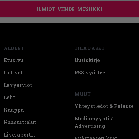
ILMIÖT
VIIHDE
MUSIIKKI
Footer
ALUEET
TILAUKSET
Etusivu
Uutiskirje
Uutiset
RSS-syötteet
Levyarviot
MUUT
Lehti
Yhteystiedot & Palaute
Kauppa
Mediamyynti /
Haastattelut
Advertising
Liveraportit
Evästeasetukset