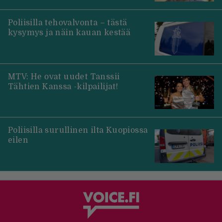
Poliisilla tehovalvonta – tästä
kysymys ja näin kauan kestää
MTV: He ovat uudet Tanssii
Tähtien Kanssa -kilpailijat!
Poliisilla surullinen ilta Kuopiossa
eilen