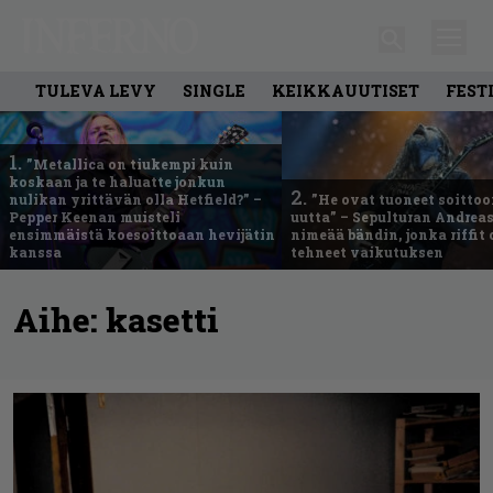
TULEVA LEVY
SINGLE
KEIKKAUUTISET
FEST
1.
”Metallica on tiukempi kuin
koskaan ja te haluatte jonkun
2.
nulikan yrittävän olla Hetfield?” –
”He ovat tuoneet soittoo
Pepper Keenan muisteli
uutta” – Sepulturan Andreas
ensimmäistä koesoittoaan hevijätin
nimeää bändin, jonka riffit
kanssa
tehneet vaikutuksen
Aihe:
kasetti