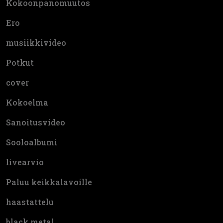
Kokoonpanomuutos
Ero
musiikkivideo
Potkut
cover
Kokoelma
Sanoitusvideo
Sooloalbumi
livearvio
Paluu keikkalavoille
haastattelu
black metal