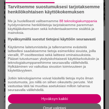
paluualbumi 32 vuotta edellisen
Tarvitsemme suostumuksesi tarjotaksemme
levytyksen jälkeen ei voi
henkilökohtaisen käyttökokemuksen
mitenkään täyttää odotuksia. Vai
voiko?
Me ja huolellisesti valitsemamme
88 teknologiakumppania
hyödynnämme henkilötietoja tarjotaksemme paremman
Aki Nuopponen
käyttäjäkokemuksen sekä kohdentaaksemme sisältöä ja
mainoksia.
Hyväksymällä suostut tietojesi käyttöön seuraavasti
Levyarvio: Dirkschneider & The
Old Gang -albumista ei aina tiedä,
Käytämme laitetunnisteita ja tallennamme evästeitä
onko se tosissaan tehty vai ei
laitteellesi saadaksemme tietoja esimerkiksi sivuista, joilla
vierailit, IP-osoitteestasi sekä laitteesi ominaisuuksista.
Pääset tutustumaan yksityiskohtaisesti käyttötarkoituksiin ja
Aki Nuopponen
teknologiakumppaneihimme seuraavalla välilehdellä.
Hylkääminen voi vaikuttaa sivuston toimivuuteen ja
käytettävyyteen.
Jotkin teknologiamme voivat käsitellä tietoja myös ilman
Levyarvio: Onko Steelbound jo
suostumusta, jos niillä on siihen oikeutettu peruste. Voit
täydellisintä mahdollista Battle
vastustaa tätä tai muuttaa asetuksiasi milloin tahansa
Beastia?
seuraavalla välilehdellä.
Hyväksyn kaikki
Aki Nuopponen
Omat valintani