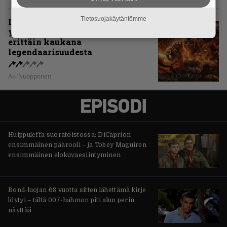
Tietosuojakäytäntömme
Levyarvio: Sabaton on
yhdennellätoista albumillaan
erittäin kaukana
legendaarisuudesta
Aki Nuopponen
Huippuleffa suoratoistossa: DiCaprion
ensimmäinen päärooli – ja Tobey Maguiren
ensimmäinen elokuvaesiintyminen
Bond-luojan 68 vuotta sitten lähettämä kirje
löytyi – tältä 007-hahmon piti alun perin
näyttää