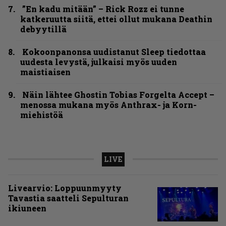
”En kadu mitään” – Rick Rozz ei tunne
katkeruutta siitä, ettei ollut mukana Deathin
debyytillä
Kokoonpanonsa uudistanut Sleep tiedottaa
uudesta levystä, julkaisi myös uuden
maistiaisen
Näin lähtee Ghostin Tobias Forgelta Accept –
menossa mukana myös Anthrax- ja Korn-
miehistöä
LIVE
Livearvio: Loppuunmyyty
Tavastia saatteli Sepulturan
ikiuneen