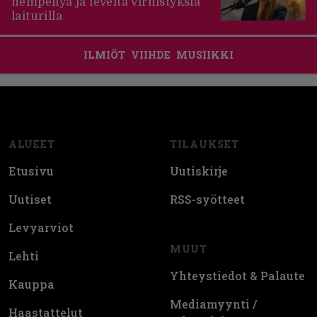
hempeilyä ja leveitä virnistyksiä
laiturilla
ILMIÖT
VIIHDE
MUSIIKKI
Footer
ALUEET
TILAUKSET
Etusivu
Uutiskirje
Uutiset
RSS-syötteet
Levyarviot
MUUT
Lehti
Yhteystiedot & Palaute
Kauppa
Mediamyynti /
Haastattelut