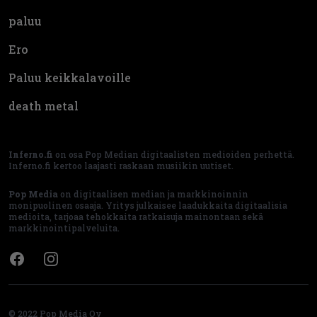
paluu
Ero
Paluu keikkalavoille
death metal
Inferno.fi
on osa Pop Median digitaalisten medioiden perhettä.
Inferno.fi kertoo laajasti raskaan musiikin uutiset.
Pop Media
on digitaalisen median ja markkinoinnin
monipuolinen osaaja. Yritys julkaisee laadukkaita digitaalisia
medioita, tarjoaa tehokkaita ratkaisuja mainontaan sekä
markkinointipalveluita.
Facebook
Instagram
© 2022 Pop Media Oy