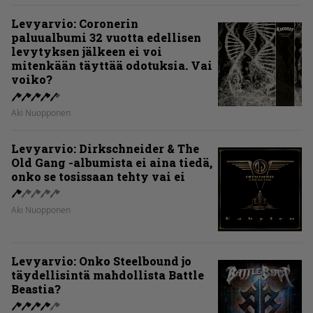
Levyarvio: Coronerin
paluualbumi 32 vuotta edellisen
levytyksen jälkeen ei voi
mitenkään täyttää odotuksia. Vai
voiko?
Aki Nuopponen
Levyarvio: Dirkschneider & The
Old Gang -albumista ei aina tiedä,
onko se tosissaan tehty vai ei
Aki Nuopponen
Levyarvio: Onko Steelbound jo
täydellisintä mahdollista Battle
Beastia?