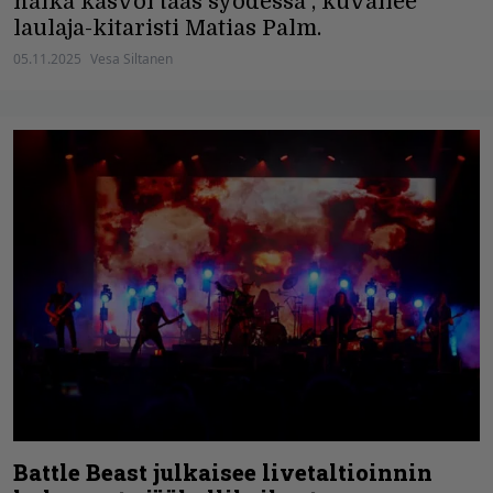
nälkä kasvoi taas syödessä", kuvailee
laulaja-kitaristi Matias Palm.
05.11.2025
Vesa Siltanen
Battle Beast julkaisee livetaltioinnin