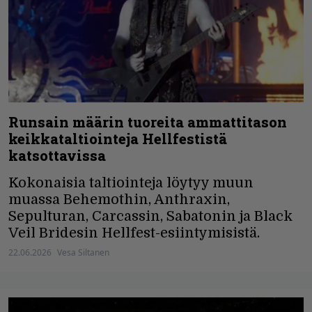
Runsain määrin tuoreita ammattitason
keikkataltiointeja Hellfestistä
katsottavissa
Kokonaisia taltiointeja löytyy muun
muassa Behemothin, Anthraxin,
Sepulturan, Carcassin, Sabatonin ja Black
Veil Bridesin Hellfest-esiintymisistä.
22.06.2026
Vesa Siltanen