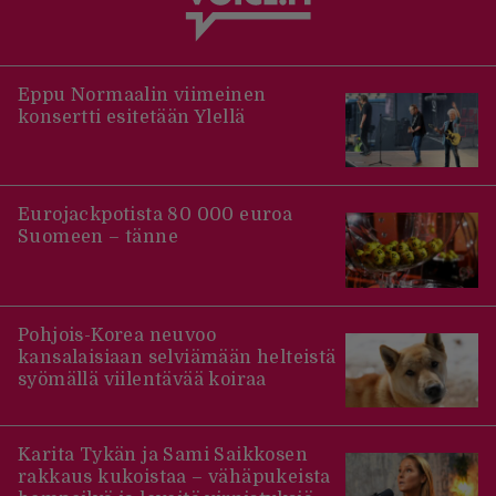
Eppu Normaalin viimeinen
konsertti esitetään Ylellä
Eurojackpotista 80 000 euroa
Suomeen – tänne
Pohjois-Korea neuvoo
kansalaisiaan selviämään helteistä
syömällä viilentävää koiraa
Karita Tykän ja Sami Saikkosen
rakkaus kukoistaa – vähäpukeista