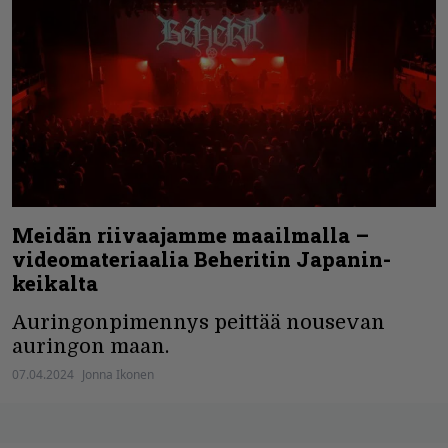
Meidän riivaajamme maailmalla –
videomateriaalia Beheritin Japanin-
keikalta
Auringonpimennys peittää nousevan
auringon maan.
07.04.2024
Jonna Ikonen