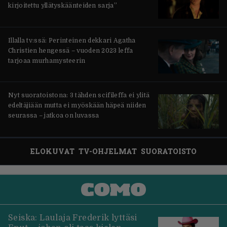
kirjoitettu yllätyskäänteiden sarja”
Illalla tv:ssä: Perinteinen dekkari Agatha
Christien hengessä – vuoden 2023 leffa
tarjoaa murhamysteerin
Nyt suoratoistona: 3 tähden scifileffa ei ylitä
edeltäjiään mutta ei myöskään häpeä niiden
seurassa – jatkoa on luvassa
ELOKUVAT
TV-OHJELMAT
SUORATOISTO
Seiska: Laulaja Frederik lyttäsi