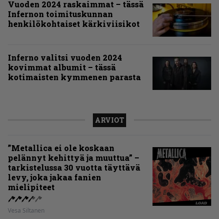
Vuoden 2024 raskaimmat – tässä
Infernon toimituskunnan
henkilökohtaiset kärkiviisikot
Inferno valitsi vuoden 2024
kovimmat albumit – tässä
kotimaisten kymmenen parasta
ARVIOT
”Metallica ei ole koskaan
pelännyt kehittyä ja muuttua” –
tarkistelussa 30 vuotta täyttävä
levy, joka jakaa fanien
mielipiteet
Vesa Siltanen