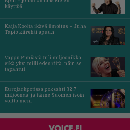
Eput – johan oli taas kielen
käyttöä
Kaija Koolta ikävä ilmoitus – Juha
Tapio kiirehti apuun
Vappu Pimiästä tuli miljoonikko –
eikä yksi milli edes riitä, näin se
tapahtui
Eurojackpotissa poksahti 32,7
miljoonaa, ja tänne Suomen isoin
voitto meni