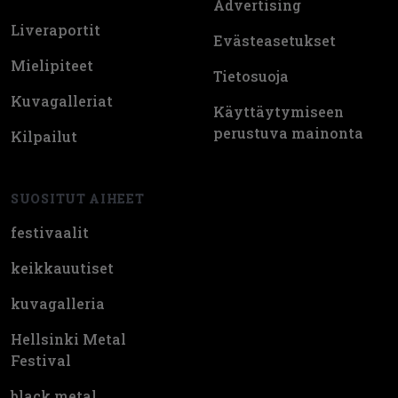
Advertising
Liveraportit
Evästeasetukset
Mielipiteet
Tietosuoja
Kuvagalleriat
Käyttäytymiseen
perustuva mainonta
Kilpailut
SUOSITUT AIHEET
festivaalit
keikkauutiset
kuvagalleria
Hellsinki Metal
Festival
black metal