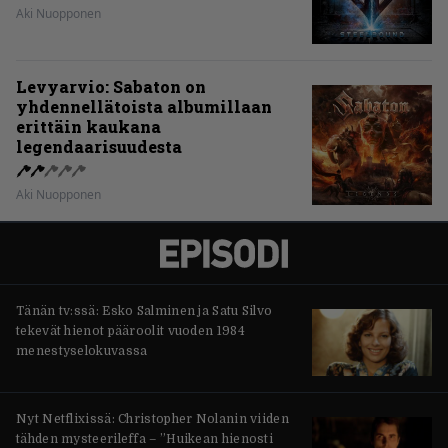
Aki Nuopponen
Levyarvio: Sabaton on
yhdennellätoista albumillaan
erittäin kaukana
legendaarisuudesta
Aki Nuopponen
Tänän tv:ssä: Esko Salminen ja Satu Silvo
tekevät hienot pääroolit vuoden 1984
menestyselokuvassa
Nyt Netflixissä: Christopher Nolanin viiden
tähden mysteerileffa – ”Huikean hienosti