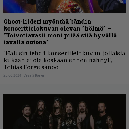
Ghost-liideri myöntää bändin
konserttielokuvan olevan ”hölmö” –
”Toivottavasti moni pitää sitä hyvällä
tavalla outona”
"Halusin tehdä konserttielokuvan, jollaista
kukaan ei ole koskaan ennen nähnyt",
Tobias Forge sanoo.
25.06.2024
Vesa Siltanen