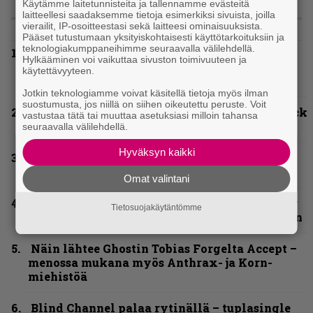
Käytämme laitetunnisteita ja tallennamme evästeitä
laitteellesi saadaksemme tietoja esimerkiksi sivuista, joilla
LUETUIMMAT
vierailit, IP-osoitteestasi sekä laitteesi ominaisuuksista.
Pääset tutustumaan yksityiskohtaisesti käyttötarkoituksiin ja
teknologiakumppaneihimme seuraavalla välilehdellä.
Hellsinki Metal Festival kuvina, osa 1 –
Hylkääminen voi vaikuttaa sivuston toimivuuteen ja
Accept, Carcass, Black Label Society ja muita
käytettävyyteen.
avauspäivän esiintyjiä
Jotkin teknologiamme voivat käsitellä tietoja myös ilman
suostumusta, jos niillä on siihen oikeutettu peruste. Voit
Espoon syyskuu käynnistyy kotimaisen black
vastustaa tätä tai muuttaa asetuksiasi milloin tahansa
metalin merkeissä
seuraavalla välilehdellä.
Hyväksyn kaikki
”Mitalini näyttää ihan plektralta” – huippu-
uimari jamittelee Megadethiä palkinnollaan
Omat valintani
Kunnianosoitus hyiselle Pohjolalle – Shining
Tietosuojakäytäntömme
hyppäsi keskelle kinoksia uudella videollaan
Näin lähtee Ghostin Tobias Forgelta Accept –
menossa mukana myös Anthrax- ja Korn-
miehistöä
Blind Channel palaa rytinällä – tuplasingle