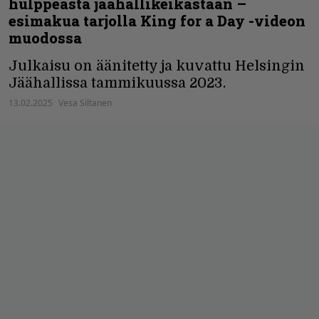
hulppeasta jäähallikeikastaan –
esimakua tarjolla King for a Day -videon
muodossa
Julkaisu on äänitetty ja kuvattu Helsingin
Jäähallissa tammikuussa 2023.
13.02.2025
Vesa Siltanen