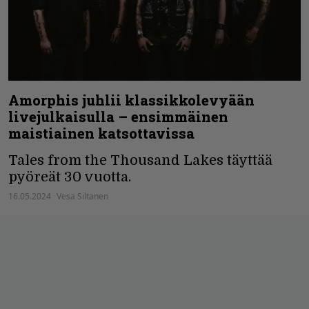
Amorphis juhlii klassikkolevyään
livejulkaisulla – ensimmäinen
maistiainen katsottavissa
Tales from the Thousand Lakes täyttää
pyöreät 30 vuotta.
16.05.2024
Vesa Siltanen