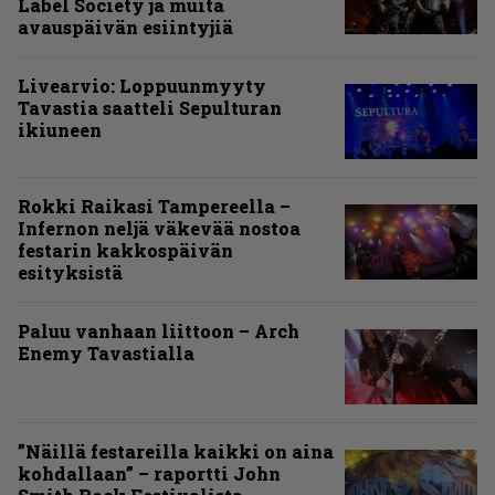
Label Society ja muita
avauspäivän esiintyjiä
Livearvio: Loppuunmyyty
Tavastia saatteli Sepulturan
ikiuneen
Rokki Raikasi Tampereella –
Infernon neljä väkevää nostoa
festarin kakkospäivän
esityksistä
Paluu vanhaan liittoon – Arch
Enemy Tavastialla
”Näillä festareilla kaikki on aina
kohdallaan” – raportti John