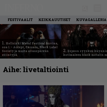
FESTIVAALIT
KEIKKAUUTISET
KUVAGALLERIA
1.
Hellsinki Metal Festival kuvina,
osa 1 – Accept, Carcass, Black Label
2.
Society ja muita avauspäivän
Espoon syyskuu käynni
esiintyjiä
kotimaisen black metalin m
Aihe:
livetaltiointi