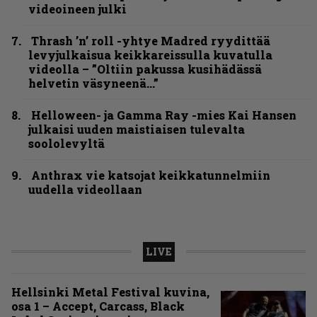
videoineen julki
Thrash ’n’ roll -yhtye Madred ryydittää
levyjulkaisua keikkareissulla kuvatulla
videolla – ”Oltiin pakussa kusihädässä
helvetin väsyneenä…”
Helloween- ja Gamma Ray -mies Kai Hansen
julkaisi uuden maistiaisen tulevalta
soololevyltä
Anthrax vie katsojat keikkatunnelmiin
uudella videollaan
LIVE
Hellsinki Metal Festival kuvina,
osa 1 – Accept, Carcass, Black