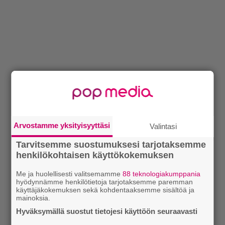
Arvostamme yksityisyyttäsi
Valintasi
Tarvitsemme suostumuksesi tarjotaksemme
henkilökohtaisen käyttökokemuksen
Me ja huolellisesti valitsemamme
88 teknologiakumppania
hyödynnämme henkilötietoja tarjotaksemme paremman
käyttäjäkokemuksen sekä kohdentaaksemme sisältöä ja
mainoksia.
Hyväksymällä suostut tietojesi käyttöön seuraavasti