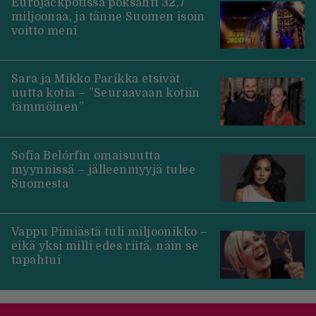
Eurojackpotissa poksahti 32,7
miljoonaa, ja tänne Suomen isoin
voitto meni
Sara ja Mikko Parikka etsivät
uutta kotia – ”Seuraavaan kotiin
tämmöinen”
Sofia Belórfin omaisuutta
myynnissä – jälleenmyyjä tulee
Suomesta
Vappu Pimiästä tuli miljoonikko –
eikä yksi milli edes riitä, näin se
tapahtui