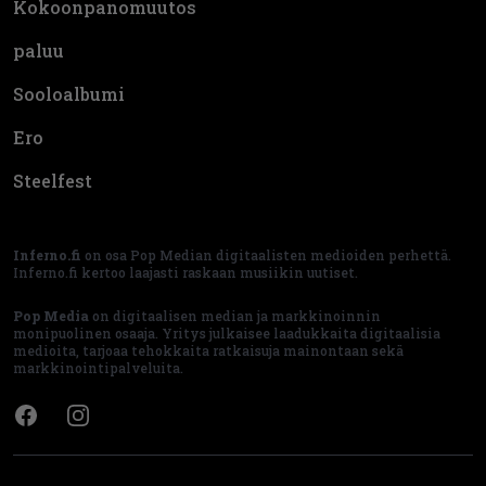
Kokoonpanomuutos
paluu
Sooloalbumi
Ero
Steelfest
Inferno.fi
on osa Pop Median digitaalisten medioiden perhettä.
Inferno.fi kertoo laajasti raskaan musiikin uutiset.
Pop Media
on digitaalisen median ja markkinoinnin
monipuolinen osaaja. Yritys julkaisee laadukkaita digitaalisia
medioita, tarjoaa tehokkaita ratkaisuja mainontaan sekä
markkinointipalveluita.
Facebook
Instagram