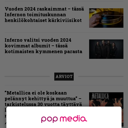
Vuoden 2024 raskaimmat – tässä
Infernon toimituskunnan
henkilökohtaiset kärkiviisikot
Inferno valitsi vuoden 2024
kovimmat albumit – tässä
kotimaisten kymmenen parasta
ARVIOT
”Metallica ei ole koskaan
pelännyt kehittyä ja muuttua” –
tarkistelussa 30 vuotta täyttävä
levy, joka jakaa fanien
mielipiteet