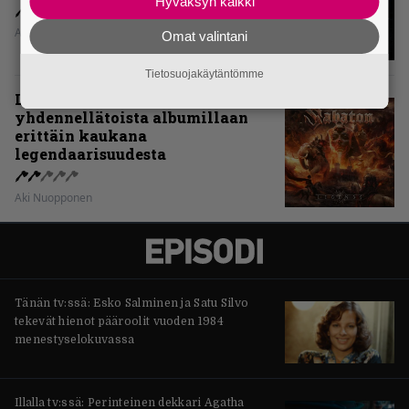
Hyväksyn kaikki
Aki Nuopponen
Omat valintani
Tietosuojakäytäntömme
Levyarvio: Sabaton on
yhdennellätoista albumillaan
erittäin kaukana
legendaarisuudesta
Aki Nuopponen
Tänän tv:ssä: Esko Salminen ja Satu Silvo
tekevät hienot pääroolit vuoden 1984
menestyselokuvassa
Illalla tv:ssä: Perinteinen dekkari Agatha