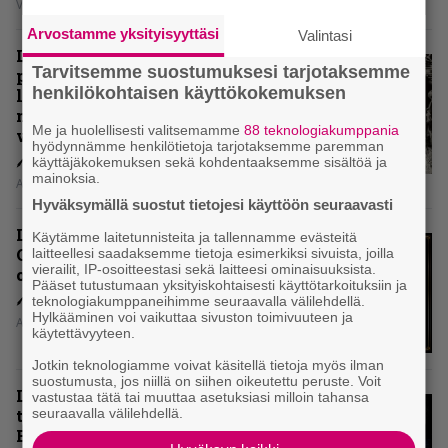
Vesa Siltanen
Arvostamme yksityisyyttäsi
Valintasi
Levyarvio: Coronerin
Tarvitsemme suostumuksesi tarjotaksemme
paluualbumi 32 vuotta edellisen
henkilökohtaisen käyttökokemuksen
levytyksen jälkeen ei voi
mitenkään täyttää odotuksia. Vai
Me ja huolellisesti valitsemamme
88 teknologiakumppania
voiko?
hyödynnämme henkilötietoja tarjotaksemme paremman
käyttäjäkokemuksen sekä kohdentaaksemme sisältöä ja
mainoksia.
Aki Nuopponen
Hyväksymällä suostut tietojesi käyttöön seuraavasti
Levyarvio: Dirkschneider & The
Käytämme laitetunnisteita ja tallennamme evästeitä
Old Gang -albumista ei aina tiedä,
laitteellesi saadaksemme tietoja esimerkiksi sivuista, joilla
vierailit, IP-osoitteestasi sekä laitteesi ominaisuuksista.
onko se tosissaan tehty vai ei
Pääset tutustumaan yksityiskohtaisesti käyttötarkoituksiin ja
teknologiakumppaneihimme seuraavalla välilehdellä.
Hylkääminen voi vaikuttaa sivuston toimivuuteen ja
Aki Nuopponen
käytettävyyteen.
Jotkin teknologiamme voivat käsitellä tietoja myös ilman
suostumusta, jos niillä on siihen oikeutettu peruste. Voit
Levyarvio: Onko Steelbound jo
vastustaa tätä tai muuttaa asetuksiasi milloin tahansa
täydellisintä mahdollista Battle
seuraavalla välilehdellä.
Beastia?