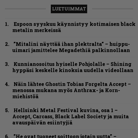
LUETUIMMAT
Espoon syyskuu käynnistyy kotimaisen black
metalin merkeissä
”Mitalini näyttää ihan plektralta” – huippu-
uimari jamittelee Megadethiä palkinnollaan
Kunnianosoitus hyiselle Pohjolalle – Shining
hyppäsi keskelle kinoksia uudella videollaan
Näin lähtee Ghostin Tobias Forgelta Accept –
menossa mukana myös Anthrax- ja Korn-
miehistöä
Hellsinki Metal Festival kuvina, osa 1 –
Accept, Carcass, Black Label Society ja muita
avauspäivän esiintyjiä
”He ovat tuoneet soittoon jotain uutta” –