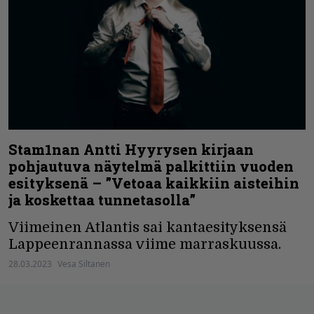
Stam1nan Antti Hyyrysen kirjaan
pohjautuva näytelmä palkittiin vuoden
esityksenä – ”Vetoaa kaikkiin aisteihin
ja koskettaa tunnetasolla”
Viimeinen Atlantis sai kantaesityksensä
Lappeenrannassa viime marraskuussa.
28.03.2023
Vesa Siltanen