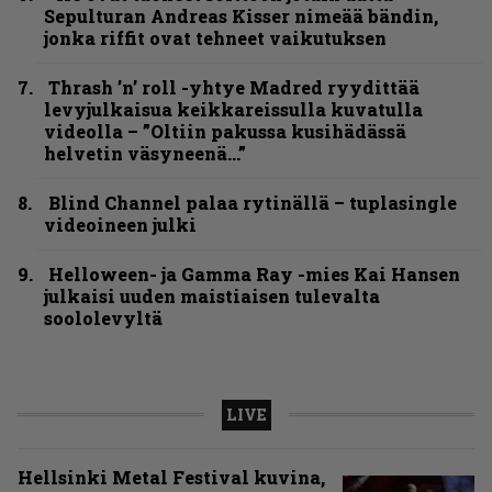
Sepulturan Andreas Kisser nimeää bändin,
jonka riffit ovat tehneet vaikutuksen
Thrash ’n’ roll -yhtye Madred ryydittää
levyjulkaisua keikkareissulla kuvatulla
videolla – ”Oltiin pakussa kusihädässä
helvetin väsyneenä…”
Blind Channel palaa rytinällä – tuplasingle
videoineen julki
Helloween- ja Gamma Ray -mies Kai Hansen
julkaisi uuden maistiaisen tulevalta
soololevyltä
LIVE
Hellsinki Metal Festival kuvina,