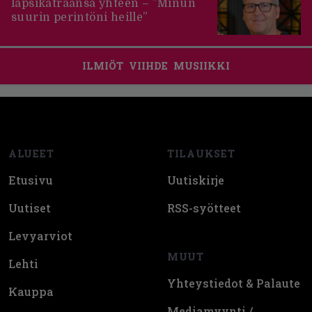
lapsikatraansa yhteen – ”Minun
suurin perintöni heille”
ILMIÖT
VIIHDE
MUSIIKKI
Footer
ALUEET
TILAUKSET
Etusivu
Uutiskirje
Uutiset
RSS-syötteet
Levyarviot
MUUT
Lehti
Yhteystiedot & Palaute
Kauppa
Mediamyynti /