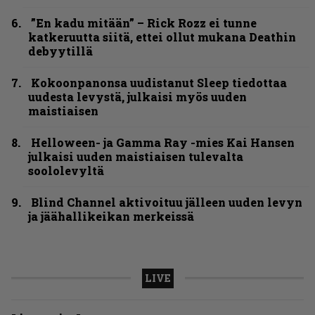
”En kadu mitään” – Rick Rozz ei tunne
katkeruutta siitä, ettei ollut mukana Deathin
debyytillä
Kokoonpanonsa uudistanut Sleep tiedottaa
uudesta levystä, julkaisi myös uuden
maistiaisen
Helloween- ja Gamma Ray -mies Kai Hansen
julkaisi uuden maistiaisen tulevalta
soololevyltä
Blind Channel aktivoituu jälleen uuden levyn
ja jäähallikeikan merkeissä
LIVE