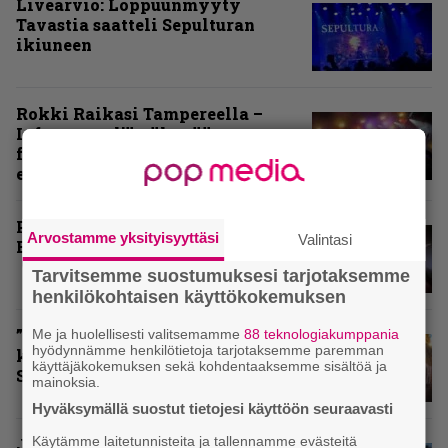
Livearvio: Loppuunmyyty
Tavastia saatteli Sepulturan
ikiuneen
Rokki Raikasi Tampereella –
Infernon neljä väkevää nostoa
festarin kakkospäivän
esityksistä
Paluu vanhaan liittoon – Arch
Arvostamme yksityisyyttäsi
Valintasi
Enemy Tavastialla
Tarvitsemme suostumuksesi tarjotaksemme
henkilökohtaisen käyttökokemuksen
”Näillä festareilla kaikki on aina
Me ja huolellisesti valitsemamme
88 teknologiakumppania
hyödynnämme henkilötietoja tarjotaksemme paremman
kohdallaan” – raportti John
käyttäjäkokemuksen sekä kohdentaaksemme sisältöä ja
Smith Rock Festivalista
mainoksia.
Hyväksymällä suostut tietojesi käyttöön seuraavasti
Käytämme laitetunnisteita ja tallennamme evästeitä
John Smith Rock Festivalin