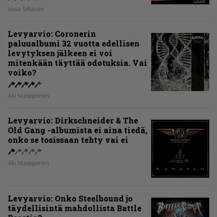
Vesa Siltanen
Levyarvio: Coronerin
paluualbumi 32 vuotta edellisen
levytyksen jälkeen ei voi
mitenkään täyttää odotuksia. Vai
voiko?
Aki Nuopponen
Levyarvio: Dirkschneider & The
Old Gang -albumista ei aina tiedä,
onko se tosissaan tehty vai ei
Aki Nuopponen
Levyarvio: Onko Steelbound jo
täydellisintä mahdollista Battle