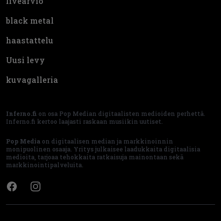
livearvio
black metal
haastattelu
Uusi levy
kuvagalleria
Inferno.fi
on osa Pop Median digitaalisten medioiden perhettä.
Inferno.fi kertoo laajasti raskaan musiikin uutiset.
Pop Media
on digitaalisen median ja markkinoinnin
monipuolinen osaaja. Yritys julkaisee laadukkaita digitaalisia
medioita, tarjoaa tehokkaita ratkaisuja mainontaan sekä
markkinointipalveluita.
Facebook
Instagram