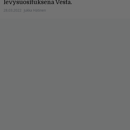
levysuosituksena Vesta.
28.03.2022
Jukka Hätinen