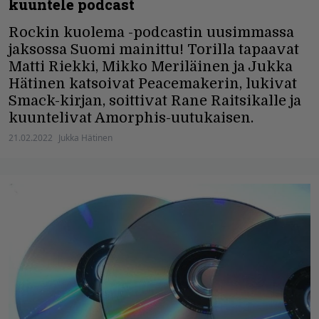
kuuntele podcast
Rockin kuolema -podcastin uusimmassa
jaksossa Suomi mainittu! Torilla tapaavat
Matti Riekki, Mikko Meriläinen ja Jukka
Hätinen katsoivat Peacemakerin, lukivat
Smack-kirjan, soittivat Rane Raitsikalle ja
kuuntelivat Amorphis-uutukaisen.
21.02.2022
Jukka Hätinen