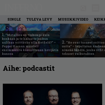
SINGLE
TULEVA LEVY
MUSIIKKIVIDEO
KEIK
1.
”Metallica on tiukempi kuin
koskaan ja te haluatte jonkun
2.
nulikan yrittävän olla Hetfield?” –
”He ovat tuoneet soittoo
Pepper Keenan muisteli
uutta” – Sepulturan Andreas
ensimmäistä koesoittoaan hevijätin
nimeää bändin, jonka riffit
kanssa
tehneet vaikutuksen
Aihe:
podcastit