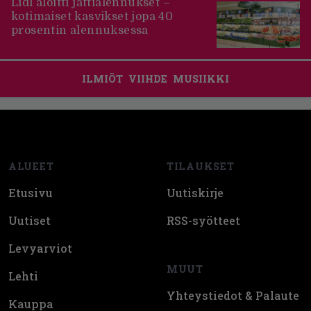
Lidl aloitti jättialennukset –
kotimaiset kasvikset jopa 40
prosentin alennuksessa
ILMIÖT
VIIHDE
MUSIIKKI
Footer
ALUEET
TILAUKSET
Etusivu
Uutiskirje
Uutiset
RSS-syötteet
Levyarviot
MUUT
Lehti
Yhteystiedot & Palaute
Kauppa