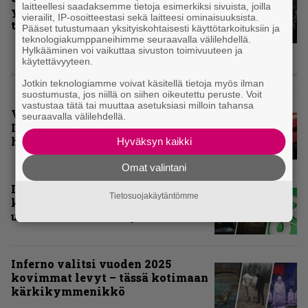
laitteellesi saadaksemme tietoja esimerkiksi sivuista, joilla
yleisögalleria – bongaatko itsesi
vierailit, IP-osoitteestasi sekä laitteesi ominaisuuksista.
tai tuttuja joukosta?
Pääset tutustumaan yksityiskohtaisesti käyttötarkoituksiin ja
teknologiakumppaneihimme seuraavalla välilehdellä.
Hylkääminen voi vaikuttaa sivuston toimivuuteen ja
käytettävyyteen.
KOLUMNIT
Jotkin teknologiamme voivat käsitellä tietoja myös ilman
suostumusta, jos niillä on siihen oikeutettu peruste. Voit
vastustaa tätä tai muuttaa asetuksiasi milloin tahansa
Vuoden 2025 raskaimmat –
seuraavalla välilehdellä.
Infernon toimituskunnan
henkilökohtaiset suosikit
Hyväksyn kaikki
Omat valintani
Inferno valikoi vuoden 2025
Tietosuojakäytäntömme
kovimmat levyt – tässä
ulkomaisten kärkikymmenikkö
Inferno valitsi vuoden 2025
kovimmat levyt – tässä kotimaan
kärkikymmenikkö