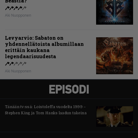
Beastia?
Aki Nuopponen
Levyarvio: Sabaton on
yhdennellätoista albumillaan
erittäin kaukana
legendaarisuudesta
Aki Nuopponen
Tänään tv:ssä: Loistoleffa vuodelta 1999 –
Stephen King ja Tom Hanks laadun takeina