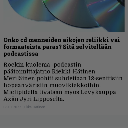
Onko cd menneiden aikojen reliikki vai
formaateista paras? Sitä selvitellään
podcastissa
Rockin kuolema -podcastin
päätoimittajatrio Riekki-Hätinen-
Meriläinen pohtii suhdettaan 12-senttisiin
hopeanvärisiin muovikiekkoihin.
Mielipidettä tivataan myös Levykauppa
Äxän Jyri Lipposelta.
08.02.2022
Jukka Hätinen