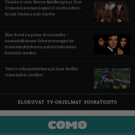
Tänään tv:ssä: Steven Spielbergin ja Tom
Cruisen kaveruus loppui 21 vuotta sitten –
Syynä Cruisen nolo käytös
Illan Bond on paras Brosnanilta –
samankaltaisuus Schwarzeneggerin
toimintatykitykseen pakotti tekemään
kässärin uusiksi
Tuleva videopelielokuva jäi Sam Neillin
viimeiseksi rooliksi
ELOKUVAT
TV-OHJELMAT
SUORATOISTO