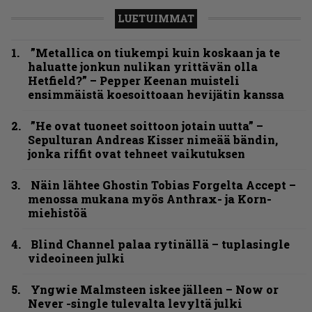
LUETUIMMAT
”Metallica on tiukempi kuin koskaan ja te
haluatte jonkun nulikan yrittävän olla
Hetfield?” – Pepper Keenan muisteli
ensimmäistä koesoittoaan hevijätin kanssa
”He ovat tuoneet soittoon jotain uutta” –
Sepulturan Andreas Kisser nimeää bändin,
jonka riffit ovat tehneet vaikutuksen
Näin lähtee Ghostin Tobias Forgelta Accept –
menossa mukana myös Anthrax- ja Korn-
miehistöä
Blind Channel palaa rytinällä – tuplasingle
videoineen julki
Yngwie Malmsteen iskee jälleen – Now or
Never -single tulevalta levyltä julki