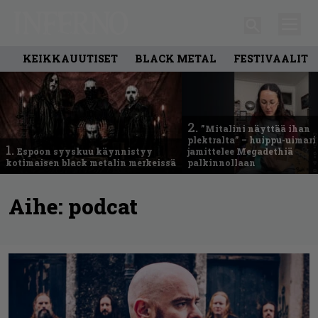
KEIKKAUUTISET
BLACK METAL
FESTIVAALIT
2.
”Mitalini näyttää ihan
plektralta” – huippu-uimari
1.
Espoon syyskuu käynnistyy
jamittelee Megadethiä
kotimaisen black metalin merkeissä
palkinnollaan
Aihe:
podcat