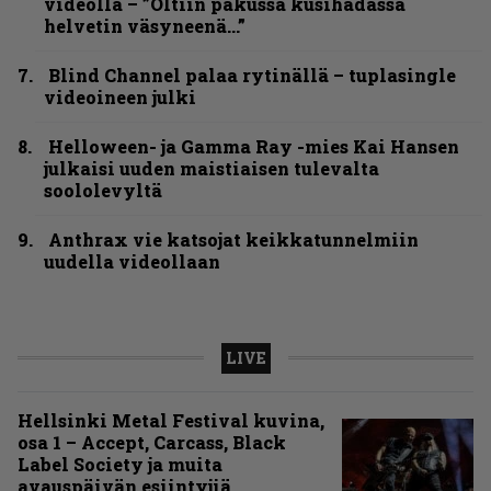
videolla – ”Oltiin pakussa kusihädässä
helvetin väsyneenä…”
Blind Channel palaa rytinällä – tuplasingle
videoineen julki
Helloween- ja Gamma Ray -mies Kai Hansen
julkaisi uuden maistiaisen tulevalta
soololevyltä
Anthrax vie katsojat keikkatunnelmiin
uudella videollaan
LIVE
Hellsinki Metal Festival kuvina,
osa 1 – Accept, Carcass, Black
Label Society ja muita
avauspäivän esiintyjiä