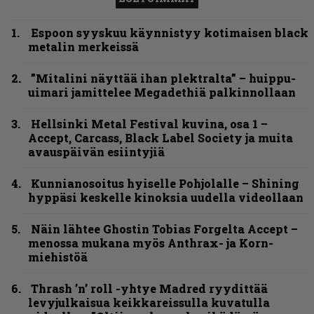
Espoon syyskuu käynnistyy kotimaisen black
metalin merkeissä
”Mitalini näyttää ihan plektralta” – huippu-
uimari jamittelee Megadethiä palkinnollaan
Hellsinki Metal Festival kuvina, osa 1 –
Accept, Carcass, Black Label Society ja muita
avauspäivän esiintyjiä
Kunnianosoitus hyiselle Pohjolalle – Shining
hyppäsi keskelle kinoksia uudella videollaan
Näin lähtee Ghostin Tobias Forgelta Accept –
menossa mukana myös Anthrax- ja Korn-
miehistöä
Thrash ’n’ roll -yhtye Madred ryydittää
levyjulkaisua keikkareissulla kuvatulla