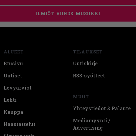
ILMIÖT
VIIHDE
MUSIIKKI
Footer
ALUEET
TILAUKSET
Etusivu
Uutiskirje
Uutiset
RSS-syötteet
Levyarviot
MUUT
Lehti
Yhteystiedot & Palaute
Kauppa
Mediamyynti /
Haastattelut
Advertising