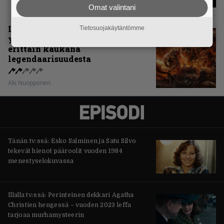
Omat valintani
Levyarvio: Sabaton on
Tietosuojakäytäntömme
yhdennellätoista albumillaan
erittäin kaukana
legendaarisuudesta
Aki Nuopponen
Tänän tv:ssä: Esko Salminen ja Satu Silvo
tekevät hienot pääroolit vuoden 1984
menestyselokuvassa
Illalla tv:ssä: Perinteinen dekkari Agatha
Christien hengessä – vuoden 2023 leffa
tarjoaa murhamysteerin