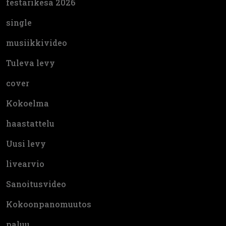
festarikesä 2026
single
musiikkivideo
Tuleva levy
cover
Kokoelma
haastattelu
Uusi levy
livearvio
Sanoitusvideo
Kokoonpanomuutos
paluu