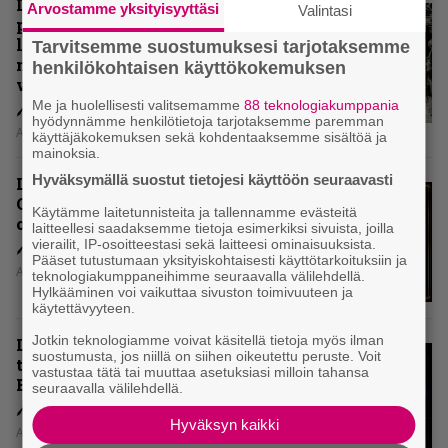
Levyarvio: Coronerin
Arvostamme yksityisyyttäsi
Valintasi
paluualbumi 32 vuotta edellisen
levytyksen jälkeen ei voi
Tarvitsemme suostumuksesi tarjotaksemme
mitenkään täyttää odotuksia. Vai
henkilökohtaisen käyttökokemuksen
voiko?
Me ja huolellisesti valitsemamme
88 teknologiakumppania
hyödynnämme henkilötietoja tarjotaksemme paremman
Aki Nuopponen
käyttäjäkokemuksen sekä kohdentaaksemme sisältöä ja
mainoksia.
Hyväksymällä suostut tietojesi käyttöön seuraavasti
Levyarvio: Dirkschneider & The
Old Gang -albumista ei aina tiedä,
Käytämme laitetunnisteita ja tallennamme evästeitä
onko se tosissaan tehty vai ei
laitteellesi saadaksemme tietoja esimerkiksi sivuista, joilla
vierailit, IP-osoitteestasi sekä laitteesi ominaisuuksista.
Pääset tutustumaan yksityiskohtaisesti käyttötarkoituksiin ja
Aki Nuopponen
teknologiakumppaneihimme seuraavalla välilehdellä.
Hylkääminen voi vaikuttaa sivuston toimivuuteen ja
käytettävyyteen.
Jotkin teknologiamme voivat käsitellä tietoja myös ilman
Levyarvio: Onko Steelbound jo
suostumusta, jos niillä on siihen oikeutettu peruste. Voit
täydellisintä mahdollista Battle
vastustaa tätä tai muuttaa asetuksiasi milloin tahansa
Beastia?
seuraavalla välilehdellä.
Hyväksyn kaikki
Aki Nuopponen