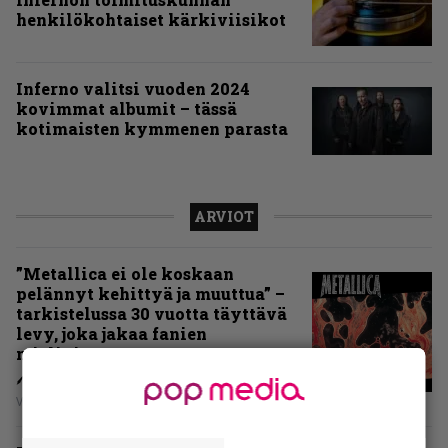
henkilökohtaiset kärkiviisikot
Inferno valitsi vuoden 2024
kovimmat albumit – tässä
kotimaisten kymmenen parasta
ARVIOT
”Metallica ei ole koskaan
pelännyt kehittyä ja muuttua” –
tarkistelussa 30 vuotta täyttävä
levy, joka jakaa fanien
mielipiteet
Vesa Siltanen