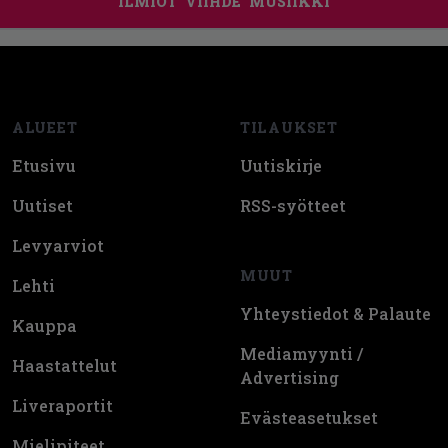
ILMIÖT
VIIHDE
MUSIIKKI
Footer
ALUEET
TILAUKSET
Etusivu
Uutiskirje
Uutiset
RSS-syötteet
Levyarviot
MUUT
Lehti
Yhteystiedot & Palaute
Kauppa
Mediamyynti /
Haastattelut
Advertising
Liveraportit
Evästeasetukset
Mielipiteet