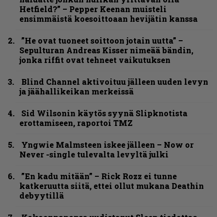
Hetfield?” – Pepper Keenan muisteli
ensimmäistä koesoittoaan hevijätin kanssa
”He ovat tuoneet soittoon jotain uutta” –
Sepulturan Andreas Kisser nimeää bändin,
jonka riffit ovat tehneet vaikutuksen
Blind Channel aktivoituu jälleen uuden levyn
ja jäähallikeikan merkeissä
Sid Wilsonin käytös syynä Slipknotista
erottamiseen, raportoi TMZ
Yngwie Malmsteen iskee jälleen – Now or
Never -single tulevalta levyltä julki
”En kadu mitään” – Rick Rozz ei tunne
katkeruutta siitä, ettei ollut mukana Deathin
debyytillä