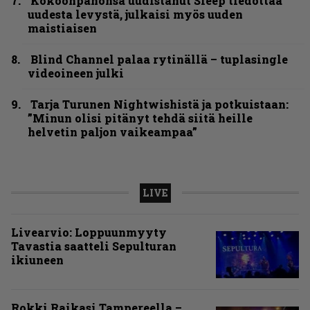
Kokoonpanonsa uudistanut Sleep tiedottaa
uudesta levystä, julkaisi myös uuden
maistiaisen
Blind Channel palaa rytinällä – tuplasingle
videoineen julki
Tarja Turunen Nightwishistä ja potkuistaan:
”Minun olisi pitänyt tehdä siitä heille
helvetin paljon vaikeampaa”
LIVE
Livearvio: Loppuunmyyty
Tavastia saatteli Sepulturan
ikiuneen
Rokki Raikasi Tampereella –