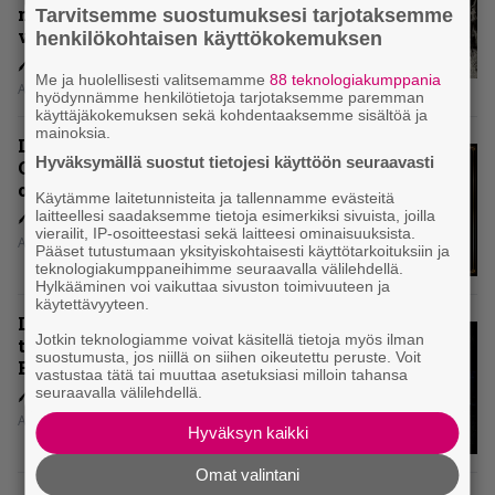
mitenkään täyttää odotuksia. Vai
Tarvitsemme suostumuksesi tarjotaksemme
voiko?
henkilökohtaisen käyttökokemuksen
Me ja huolellisesti valitsemamme
88 teknologiakumppania
Aki Nuopponen
hyödynnämme henkilötietoja tarjotaksemme paremman
käyttäjäkokemuksen sekä kohdentaaksemme sisältöä ja
mainoksia.
Levyarvio: Dirkschneider & The
Hyväksymällä suostut tietojesi käyttöön seuraavasti
Old Gang -albumista ei aina tiedä,
onko se tosissaan tehty vai ei
Käytämme laitetunnisteita ja tallennamme evästeitä
laitteellesi saadaksemme tietoja esimerkiksi sivuista, joilla
vierailit, IP-osoitteestasi sekä laitteesi ominaisuuksista.
Aki Nuopponen
Pääset tutustumaan yksityiskohtaisesti käyttötarkoituksiin ja
teknologiakumppaneihimme seuraavalla välilehdellä.
Hylkääminen voi vaikuttaa sivuston toimivuuteen ja
käytettävyyteen.
Levyarvio: Onko Steelbound jo
Jotkin teknologiamme voivat käsitellä tietoja myös ilman
täydellisintä mahdollista Battle
suostumusta, jos niillä on siihen oikeutettu peruste. Voit
Beastia?
vastustaa tätä tai muuttaa asetuksiasi milloin tahansa
seuraavalla välilehdellä.
Aki Nuopponen
Hyväksyn kaikki
Omat valintani