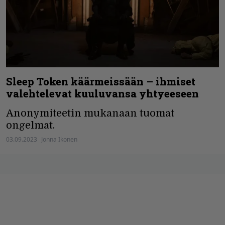
Sleep Token käärmeissään – ihmiset
valehtelevat kuuluvansa yhtyeeseen
Anonymiteetin mukanaan tuomat
ongelmat.
03.09.2023
Jonna Ikonen