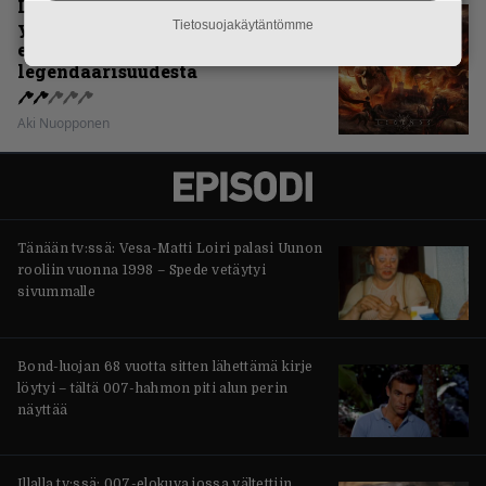
Levyarvio: Sabaton on
yhdennellätoista albumillaan
Tietosuojakäytäntömme
erittäin kaukana
legendaarisuudesta
Aki Nuopponen
Tänään tv:ssä: Vesa-Matti Loiri palasi Uunon
rooliin vuonna 1998 – Spede vetäytyi
sivummalle
Bond-luojan 68 vuotta sitten lähettämä kirje
löytyi – tältä 007-hahmon piti alun perin
näyttää
Illalla tv:ssä: 007-elokuva jossa vältettiin