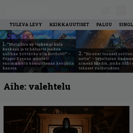
TULEVA LEVY
KEIKKAUUTISET
PALUU
SING
1.
”Metallica on tiukempi kuin
koskaan ja te haluatte jonkun
2.
nulikan yrittävän olla Hetfield?” –
”He ovat tuoneet soittoo
Pepper Keenan muisteli
uutta” – Sepulturan Andreas
ensimmäistä koesoittoaan hevijätin
nimeää bändin, jonka riffit
kanssa
tehneet vaikutuksen
Aihe:
valehtelu