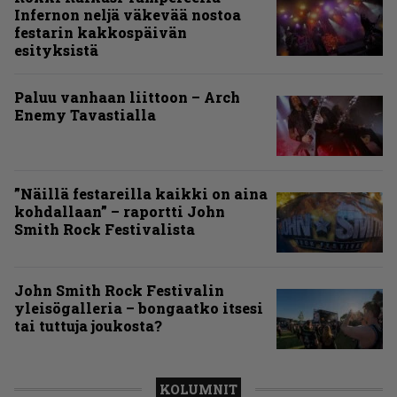
Infernon neljä väkevää nostoa
festarin kakkospäivän
esityksistä
Paluu vanhaan liittoon – Arch
Enemy Tavastialla
”Näillä festareilla kaikki on aina
kohdallaan” – raportti John
Smith Rock Festivalista
John Smith Rock Festivalin
yleisögalleria – bongaatko itsesi
tai tuttuja joukosta?
KOLUMNIT