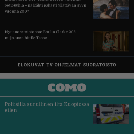
petipuuhia – päätähti paljasti yllättävän syyn
vuonna 2007
Nyt suoratoistossa: Emilia Clarke 208
miljoonan hittileffassa
ELOKUVAT
TV-OHJELMAT
SUORATOISTO
Poliisilla surullinen ilta Kuopiossa
eilen