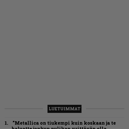
LUETUIMMAT
”Metallica on tiukempi kuin koskaan ja te
haluatte jonkun nulikan yrittävän olla