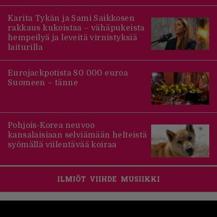
Karita Tykän ja Sami Saikkosen
rakkaus kukoistaa – vähäpukeista
hempeilyä ja leveitä virnistyksiä
laiturilla
Eurojackpotista 80 000 euroa
Suomeen – tänne
Pohjois-Korea neuvoo
kansalaisiaan selviämään helteistä
syömällä viilentävää koiraa
ILMIÖT
VIIHDE
MUSIIKKI
Footer