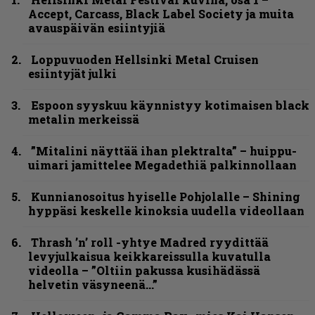
Accept, Carcass, Black Label Society ja muita
avauspäivän esiintyjiä
Loppuvuoden Hellsinki Metal Cruisen
esiintyjät julki
Espoon syyskuu käynnistyy kotimaisen black
metalin merkeissä
”Mitalini näyttää ihan plektralta” – huippu-
uimari jamittelee Megadethiä palkinnollaan
Kunnianosoitus hyiselle Pohjolalle – Shining
hyppäsi keskelle kinoksia uudella videollaan
Thrash ’n’ roll -yhtye Madred ryydittää
levyjulkaisua keikkareissulla kuvatulla
videolla – ”Oltiin pakussa kusihädässä
helvetin väsyneenä…”