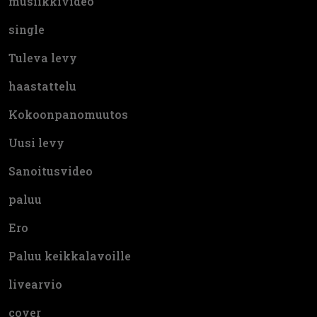
musiikkivideo
single
Tuleva levy
haastattelu
Kokoonpanomuutos
Uusi levy
Sanoitusvideo
paluu
Ero
Paluu keikkalavoille
livearvio
cover