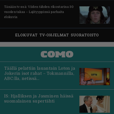
Tänään tv:ssä: Viiden tähden rikostarina 30
vuoden takaa – Lajityyppinsä parhaita
elokuvia
ELOKUVAT
TV-OHJELMAT
SUORATOISTO
Täällä pelattiin lauantain Loton ja
Jokerin isot rahat – Tokmannilla,
ABC:lla, netissä…
IS: Hjalliksen ja Jasminen häissä
suomalainen supertähti