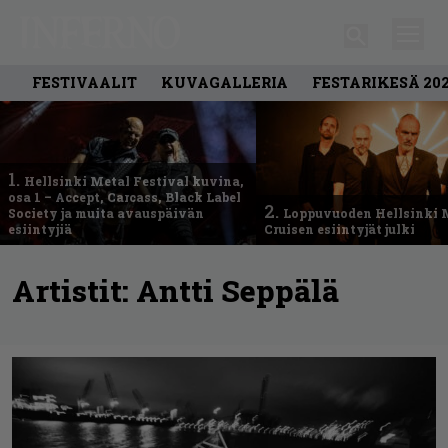
FESTIVAALIT
KUVAGALLERIA
FESTARIKESÄ 20
1.
Hellsinki Metal Festival kuvina,
osa 1 – Accept, Carcass, Black Label
2.
Society ja muita avauspäivän
Loppuvuoden Hellsinki 
esiintyjiä
Cruisen esiintyjät julki
Artistit:
Antti Seppälä