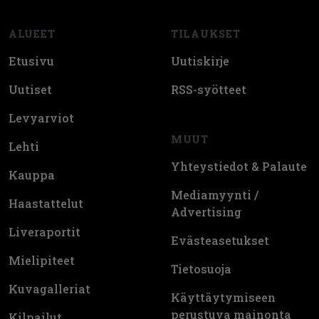
ALUEET
TILAUKSET
Etusivu
Uutiskirje
Uutiset
RSS-syötteet
Levyarviot
MUUT
Lehti
Yhteystiedot & Palaute
Kauppa
Mediamyynti /
Haastattelut
Advertising
Liveraportit
Evästeasetukset
Mielipiteet
Tietosuoja
Kuvagalleriat
Käyttäytymiseen
perustuva mainonta
Kilpailut