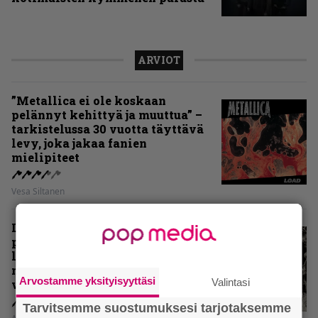
ARVIOT
”Metallica ei ole koskaan
pelännyt kehittyä ja muuttua” –
tarkistelussa 30 vuotta täyttävä
levy, joka jakaa fanien
mielipiteet
Vesa Siltanen
Levyarvio: Coronerin
paluualbumi 32 vuotta edellisen
levytyksen jälkeen ei voi
mitenkään täyttää odotuksia. Vai
Arvostamme yksityisyyttäsi
Valintasi
voiko?
Tarvitsemme suostumuksesi tarjotaksemme