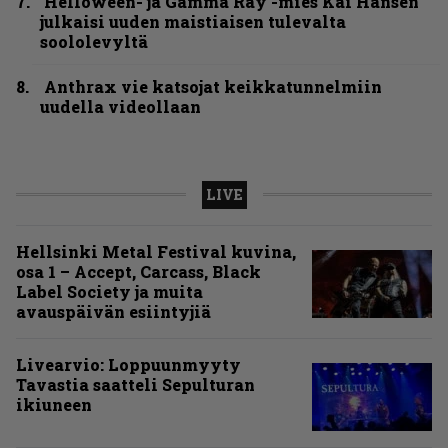
Helloween- ja Gamma Ray -mies Kai Hansen
julkaisi uuden maistiaisen tulevalta
soololevyltä
Anthrax vie katsojat keikkatunnelmiin
uudella videollaan
LIVE
Hellsinki Metal Festival kuvina,
osa 1 – Accept, Carcass, Black
Label Society ja muita
avauspäivän esiintyjiä
Livearvio: Loppuunmyyty
Tavastia saatteli Sepulturan
ikiuneen