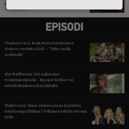
Aki Nuopponen
Tänään tv:ssä: Koskettava kotimainen
elokuva vuodelta 2020 – ”Tehty isolla
sydämellä”
Nyt Netflixissä: 180 miljoonan
toimintaseikkailu – Margot Robbie vei
seksikohtauksen liian pitkälle
Illalla tv:ssä: Uuno-elokuva jossa käytettiin
tietokonegrafiikkaa? Sellainen tehtiin vuonna
1998