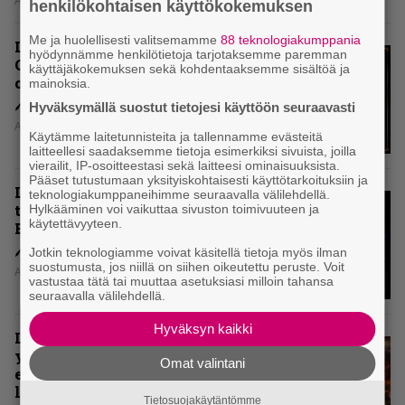
Aki Nuopponen
henkilökohtaisen käyttökokemuksen
Me ja huolellisesti valitsemamme
88 teknologiakumppania
Levyarvio: Dirkschneider & The
hyödynnämme henkilötietoja tarjotaksemme paremman
Old Gang -albumista ei aina tiedä,
käyttäjäkokemuksen sekä kohdentaaksemme sisältöä ja
onko se tosissaan tehty vai ei
mainoksia.
Hyväksymällä suostut tietojesi käyttöön seuraavasti
Aki Nuopponen
Käytämme laitetunnisteita ja tallennamme evästeitä
laitteellesi saadaksemme tietoja esimerkiksi sivuista, joilla
vierailit, IP-osoitteestasi sekä laitteesi ominaisuuksista.
Pääset tutustumaan yksityiskohtaisesti käyttötarkoituksiin ja
Levyarvio: Onko Steelbound jo
teknologiakumppaneihimme seuraavalla välilehdellä.
täydellisintä mahdollista Battle
Hylkääminen voi vaikuttaa sivuston toimivuuteen ja
käytettävyyteen.
Beastia?
Jotkin teknologiamme voivat käsitellä tietoja myös ilman
suostumusta, jos niillä on siihen oikeutettu peruste. Voit
Aki Nuopponen
vastustaa tätä tai muuttaa asetuksiasi milloin tahansa
seuraavalla välilehdellä.
Hyväksyn kaikki
Levyarvio: Sabaton on
yhdennellätoista albumillaan
Omat valintani
erittäin kaukana
legendaarisuudesta
Tietosuojakäytäntömme