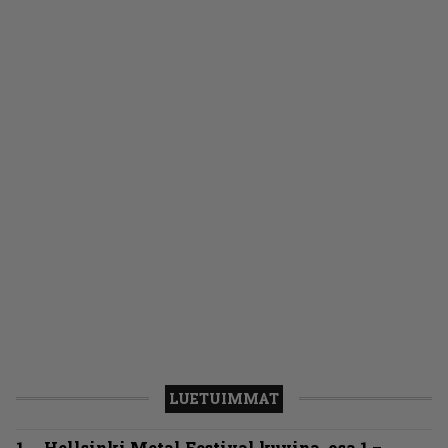
LUETUIMMAT
Hellsinki Metal Festival kuvina, osa 1 –