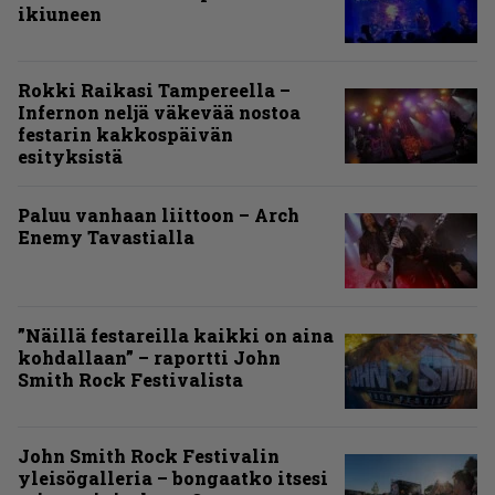
ikiuneen
Rokki Raikasi Tampereella –
Infernon neljä väkevää nostoa
festarin kakkospäivän
esityksistä
Paluu vanhaan liittoon – Arch
Enemy Tavastialla
”Näillä festareilla kaikki on aina
kohdallaan” – raportti John
Smith Rock Festivalista
John Smith Rock Festivalin
yleisögalleria – bongaatko itsesi