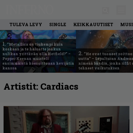
TULEVA LEVY
SINGLE
KEIKKAUUTISET
MUSI
1.
”Metallica on tiukempi kuin
koskaan ja te haluatte jonkun
2.
nulikan yrittävän olla Hetfield?” –
”He ovat tuoneet soittoo
Pepper Keenan muisteli
uutta” – Sepulturan Andreas
ensimmäistä koesoittoaan hevijätin
nimeää bändin, jonka riffit
kanssa
tehneet vaikutuksen
Artistit:
Cardiacs