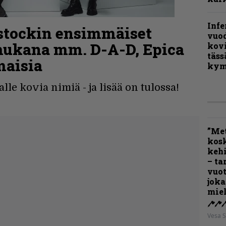
Infe
stockin ensimmäiset
vuo
 mukana mm. D-A-D, Epica
kov
täss
maisia
kym
lle kovia nimiä - ja lisää on tulossa!
”Met
kos
kehi
– ta
vuot
joka
miel
Vesa S