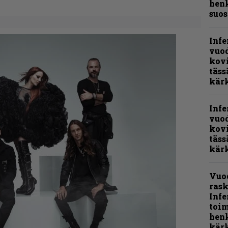
henk
suos
Infe
vuo
kov
täss
kär
Infe
vuo
kov
täss
kär
Vuo
rask
Infe
toi
henk
kärk