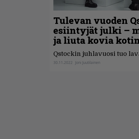
Tulevan vuoden Q
esiintyjät julki –
ja liuta kovia koti
Qstockin juhlavuosi tuo lava
30.11.2022
Joni Juutilainen