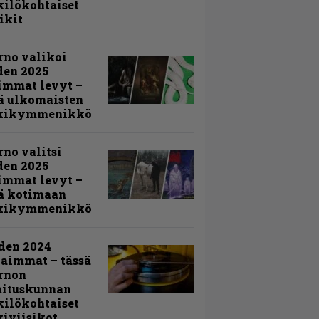
ilökohtaiset
ikit
rno valikoi
den 2025
immat levyt –
ä ulkomaisten
kikymmenikkö
rno valitsi
den 2025
immat levyt –
ä kotimaan
kikymmenikkö
den 2024
aimmat – tässä
rnon
mituskunnan
ilökohtaiset
iviisikot