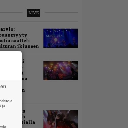
LIVE
arvio:
puunmyyty
stia saatteli
lturan ikiuneen
ki Raikasi
ereella –
rnon neljä
evää nostoa
arin
sen
kospäivän
yksistä
tietoja
 ja
uu vanhaan
toon – Arch
my Tavastialla
toja