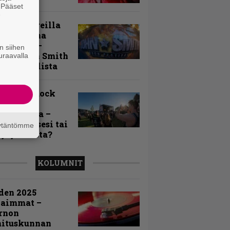
. Pääset
e
llä festareilla
ki on aina
allaan” –
n siihen
rtti John Smith
uraavalla
 Festivalista
n Smith Rock
ivalin
sögalleria –
aatko itsesi tai
äytäntömme
uja joukosta?
KOLUMNIT
den 2025
kaimmat –
rnon
mituskunnan