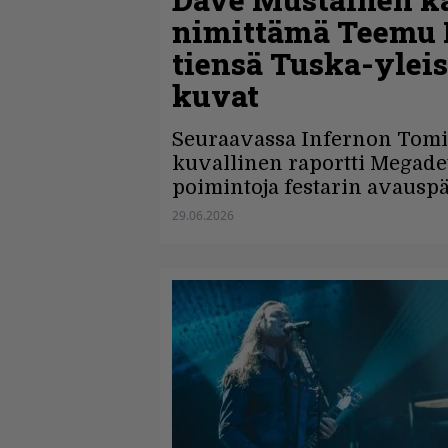
nimittämä Teemu M
tiensä Tuska-yleis
kuvat
Seuraavassa Infernon Tomi 
kuvallinen raportti Megade
poimintoja festarin avauspä
29.06.2026