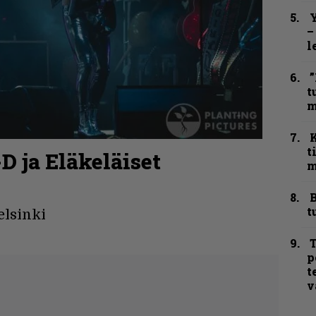
Y
–
l
”
t
m
t
D ja Eläkeläiset
m
B
t
elsinki
T
p
t
v