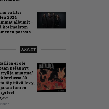
rno valitsi
den 2024
immat albumit –
ä kotimaisten
menen parasta
ARVIOT
allica ei ole
kaan pelännyt
ttyä ja muuttua”
rkistelussa 30
ta täyttävä levy,
 jakaa fanien
ipiteet
iltanen