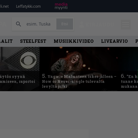
i.net
Leffatykki.com
PA
Etsi
KIRJAUDU
AALIT
STEELFEST
MUSIIKKIVIDEO
LIVEARVIO
5.
6.
käytös syynä
Yngwie Malmsteen iskee jälleen –
”En k
tamiseen, raportoi
Now or Never -single tulevalta
tunne ka
levyltä julki
mukana 