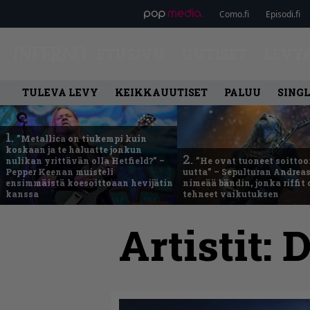
Como.fi
Episodi.fi
ETUSIVU
UUTISET
LEVY
TULEVA LEVY
KEIKKAUUTISET
PALUU
SING
1.
”Metallica on tiukempi kuin
koskaan ja te haluatte jonkun
2.
nulikan yrittävän olla Hetfield?” –
”He ovat tuoneet soittoo
Pepper Keenan muisteli
uutta” – Sepulturan Andreas
ensimmäistä koesoittoaan hevijätin
nimeää bändin, jonka riffit
kanssa
tehneet vaikutuksen
Artistit:
D