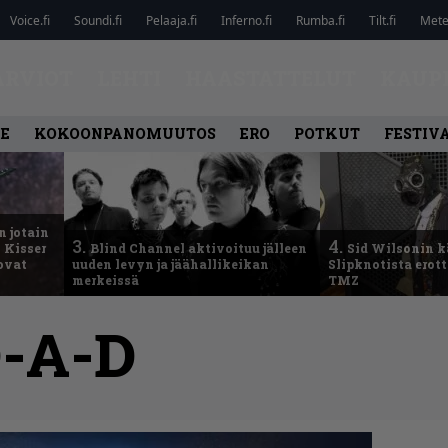
Voice.fi
Soundi.fi
Pelaaja.fi
Inferno.fi
Rumba.fi
Tilt.fi
Metel
ARVIOT
LEHTI
HAASTATTELUT
KAUP
LE
KOKOONPANOMUUTOS
ERO
POTKUT
FESTIV
n jotain
3.
4.
 Kisser
Blind Channel aktivoituu jälleen
Sid Wilsonin 
 ovat
uuden levyn ja jäähallikeikan
Slipknotista erot
merkeissä
TMZ
-A-D