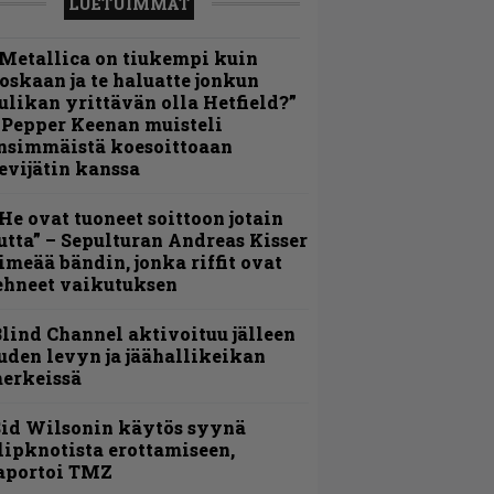
LUETUIMMAT
Metallica on tiukempi kuin
oskaan ja te haluatte jonkun
ulikan yrittävän olla Hetfield?”
 Pepper Keenan muisteli
nsimmäistä koesoittoaan
evijätin kanssa
He ovat tuoneet soittoon jotain
utta” – Sepulturan Andreas Kisser
imeää bändin, jonka riffit ovat
ehneet vaikutuksen
lind Channel aktivoituu jälleen
uden levyn ja jäähallikeikan
erkeissä
id Wilsonin käytös syynä
lipknotista erottamiseen,
aportoi TMZ