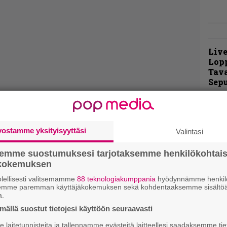
Live
Lop
Tava
Sepu
Rok
Tamp
Infe
vostamme yksityisyyttäsi
Valintasi
väk
fest
semme suostumuksesi tarjotaksemme henkilökohtai
kak
ökokemuksen
esit
lellisesti valitsemamme
88 teknologiakumppania
hyödynnämme henkilö
semme paremman käyttäjäkokemuksen sekä kohdentaaksemme sisältöä
a.
Pal
liit
ällä suostut tietojesi käyttöön seuraavasti
Ene
laitetunnisteita ja tallennamme evästeitä laitteellesi saadaksemme tie