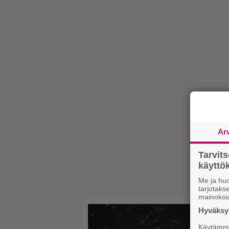
Ar
Tarvit
käytt
Me ja huo
tarjotak
mainoksi
Hyväksym
Käytämme 