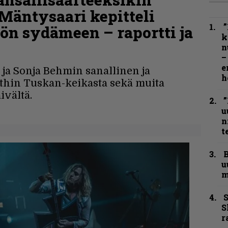
äntysaari kepitteli
”
ön sydämeen – raportti ja
k
n
–
e
ja Sonja Behmin sanallinen ja
h
thin Tuskan-keikasta sekä muita
ivältä.
”
u
n
t
B
u
m
S
S
r