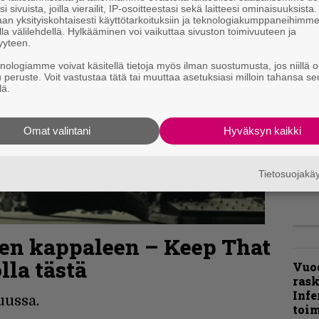
i sivuista, joilla vierailit, IP-osoitteestasi sekä laitteesi ominaisuuksista
an yksityiskohtaisesti käyttötarkoituksiin ja teknologiakumppaneihimm
la välilehdellä. Hylkääminen voi vaikuttaa sivuston toimivuuteen ja
”Näi
yyteen.
kaik
kohd
knologiamme voivat käsitellä tietoja myös ilman suostumusta, jos niillä o
rapo
u peruste. Voit vastustaa tätä tai muuttaa asetuksiasi milloin tahansa se
lä.
Rock
Joh
Omat valintani
Hyväksyn kaikki
Fest
ylei
bong
Tietosuojak
tutt
den kappaleen – Keep That
la tästä
Vuo
ras
Infe
uussa.
toi