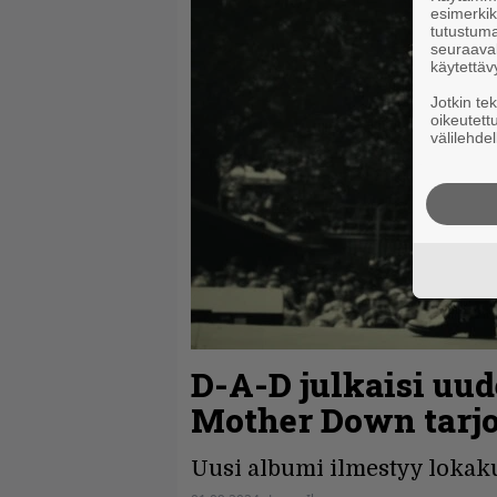
esimerkiks
tutustuma
seuraaval
käytettäv
Jotkin te
oikeutett
välilehdel
D-A-D julkaisi uu
Mother Down tarjol
Uusi albumi ilmestyy lokak