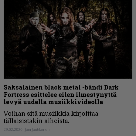
Saksalainen black metal -bändi Dark
Fortress esittelee eilen ilmestynyttä
levyä uudella musiikkivideolla
Voihan sitä musiikkia kirjoittaa
tällaisistakin aiheista.
29.02.2020
Joni Juutilainen