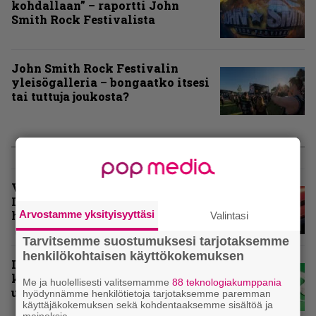
kohdallaan” – raportti John
Smith Rock Festivalista
John Smith Rock Festivalin
yleisögalleria – bongaatko itsesi
tai tuttuja joukosta?
KOLUMNIT
Vuoden 2025 raskaimmat –
Infernon toimituskunnan
Arvostamme yksityisyyttäsi
henkilökohtaiset suosikit
Valintasi
Tarvitsemme suostumuksesi tarjotaksemme
henkilökohtaisen käyttökokemuksen
Inferno valikoi vuoden 2025
kovimmat levyt – tässä
Me ja huolellisesti valitsemamme
88 teknologiakumppania
ulkomaisten kärkikymmenikkö
hyödynnämme henkilötietoja tarjotaksemme paremman
käyttäjäkokemuksen sekä kohdentaaksemme sisältöä ja
mainoksia.