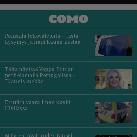
Poliisilla tehovalvonta – tästä
kysymys ja näin kauan kestää
Tältä näyttää Vappu Pimiän
perhelomalla Portugalissa –
”Kaunis mekko”
Erittäin vaarallinen kuski
Ulvilassa
MTV: He ovat uudet Tanssii