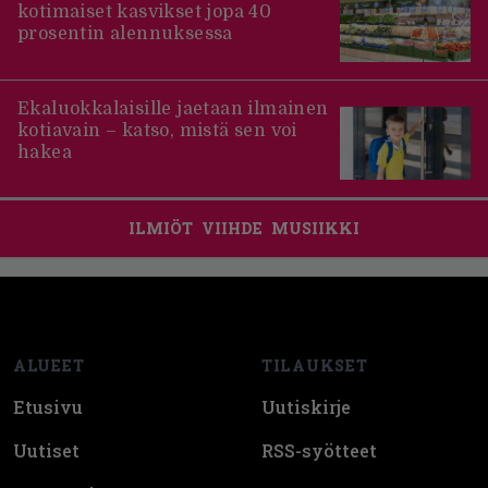
kotimaiset kasvikset jopa 40
prosentin alennuksessa
Ekaluokkalaisille jaetaan ilmainen
kotiavain – katso, mistä sen voi
hakea
ILMIÖT
VIIHDE
MUSIIKKI
Footer
ALUEET
TILAUKSET
Etusivu
Uutiskirje
Uutiset
RSS-syötteet