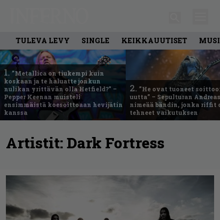
TULEVA LEVY
SINGLE
KEIKKAUUTISET
MUSI
1.
”Metallica on tiukempi kuin
koskaan ja te haluatte jonkun
2.
nulikan yrittävän olla Hetfield?” –
”He ovat tuoneet soittoo
Pepper Keenan muisteli
uutta” – Sepulturan Andreas
ensimmäistä koesoittoaan hevijätin
nimeää bändin, jonka riffit
kanssa
tehneet vaikutuksen
Artistit:
Dark Fortress