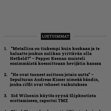
LUETUIMMAT
”Metallica on tiukempi kuin koskaan ja te
haluatte jonkun nulikan yrittävän olla
Hetfield?” – Pepper Keenan muisteli
ensimmäistä koesoittoaan hevijätin kanssa
”He ovat tuoneet soittoon jotain uutta” –
Sepulturan Andreas Kisser nimeää bändin,
jonka riffit ovat tehneet vaikutuksen
Sid Wilsonin käytös syynä Slipknotista
erottamiseen, raportoi TMZ