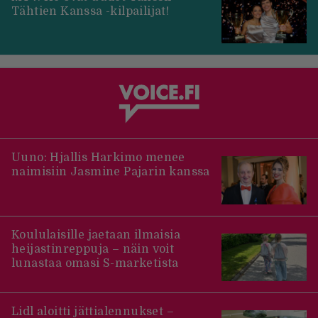
Tähtien Kanssa -kilpailijat!
Uuno: Hjallis Harkimo menee
naimisiin Jasmine Pajarin kanssa
Koululaisille jaetaan ilmaisia
heijastinreppuja – näin voit
lunastaa omasi S-marketista
Lidl aloitti jättialennukset –