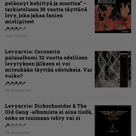
pelännyt kehittyä ja muuttua” –
tarkistelussa 30 vuotta täyttävä
levy, joka jakaa fanien
mielipiteet
Vesa Siltanen
Levyarvio: Coronerin
paluualbumi 32 vuotta edellisen
levytyksen jälkeen ei voi
mitenkään täyttää odotuksia. Vai
voiko?
Aki Nuopponen
Levyarvio: Dirkschneider & The
Old Gang -albumista ei aina tiedä,
onko se tosissaan tehty vai ei
Aki Nuopponen