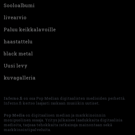
Sooloalbumi
livearvio
Paluu keikkalavoille
haastattelu
black metal
Uusi levy
kuvagalleria
Inferno.fi
on osa Pop Median digitaalisten medioiden perhettä.
Inferno.fi kertoo laajasti raskaan musiikin uutiset.
Pop Media
on digitaalisen median ja markkinoinnin
monipuolinen osaaja. Yritys julkaisee laadukkaita digitaalisia
medioita, tarjoaa tehokkaita ratkaisuja mainontaan sekä
markkinointipalveluita.