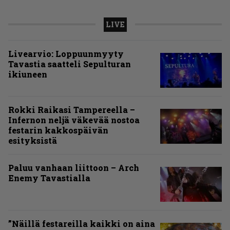
LIVE
Livearvio: Loppuunmyyty
Tavastia saatteli Sepulturan
ikiuneen
Rokki Raikasi Tampereella –
Infernon neljä väkevää nostoa
festarin kakkospäivän
esityksistä
Paluu vanhaan liittoon – Arch
Enemy Tavastialla
”Näillä festareilla kaikki on aina