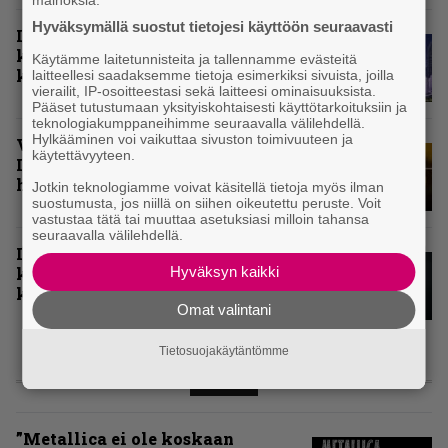
Hyväksymällä suostut tietojesi käyttöön seuraavasti
Inferno valitsi vuoden 2025
kovimmat levyt – tässä kotimaan
Käytämme laitetunnisteita ja tallennamme evästeitä
kärkikymmenikkö
laitteellesi saadaksemme tietoja esimerkiksi sivuista, joilla
vierailit, IP-osoitteestasi sekä laitteesi ominaisuuksista.
Pääset tutustumaan yksityiskohtaisesti käyttötarkoituksiin ja
teknologiakumppaneihimme seuraavalla välilehdellä.
Hylkääminen voi vaikuttaa sivuston toimivuuteen ja
Vuoden 2024 raskaimmat – tässä
käytettävyyteen.
Infernon toimituskunnan
henkilökohtaiset kärkiviisikot
Jotkin teknologiamme voivat käsitellä tietoja myös ilman
suostumusta, jos niillä on siihen oikeutettu peruste. Voit
vastustaa tätä tai muuttaa asetuksiasi milloin tahansa
seuraavalla välilehdellä.
Inferno valitsi vuoden 2024
Hyväksyn kaikki
kovimmat albumit – tässä
kotimaisten kymmenen parasta
Omat valintani
Tietosuojakäytäntömme
ARVIOT
”Metallica ei ole koskaan