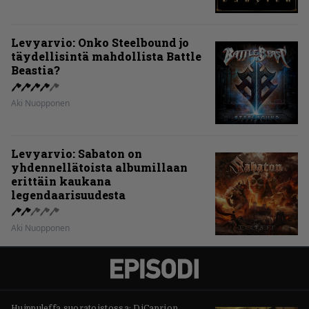
Levyarvio: Onko Steelbound jo
täydellisintä mahdollista Battle
Beastia?
Aki Nuopponen
Levyarvio: Sabaton on
yhdennellätoista albumillaan
erittäin kaukana
legendaarisuudesta
Aki Nuopponen
Huippuleffa suoratoistossa: DiCaprion