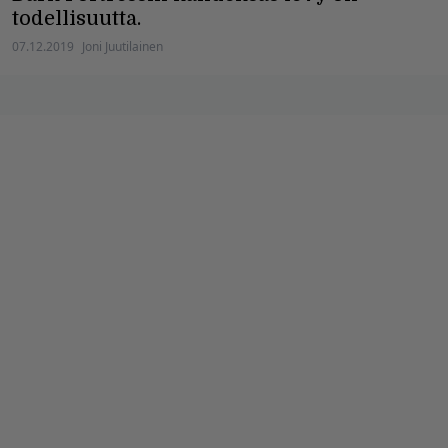
todellisuutta.
07.12.2019
Joni Juutilainen