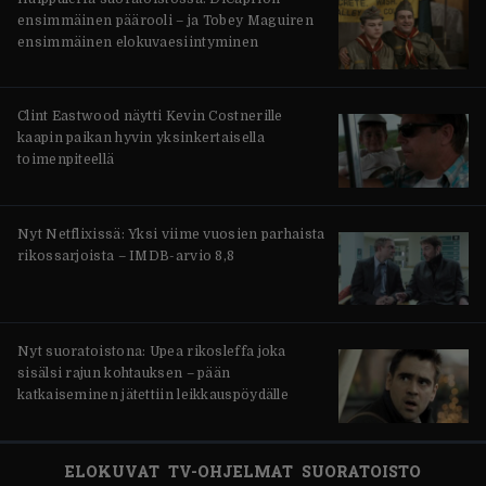
ensimmäinen päärooli – ja Tobey Maguiren
ensimmäinen elokuvaesiintyminen
Clint Eastwood näytti Kevin Costnerille
kaapin paikan hyvin yksinkertaisella
toimenpiteellä
Nyt Netflixissä: Yksi viime vuosien parhaista
rikossarjoista – IMDB-arvio 8,8
Nyt suoratoistona: Upea rikosleffa joka
sisälsi rajun kohtauksen – pään
katkaiseminen jätettiin leikkauspöydälle
ELOKUVAT
TV-OHJELMAT
SUORATOISTO