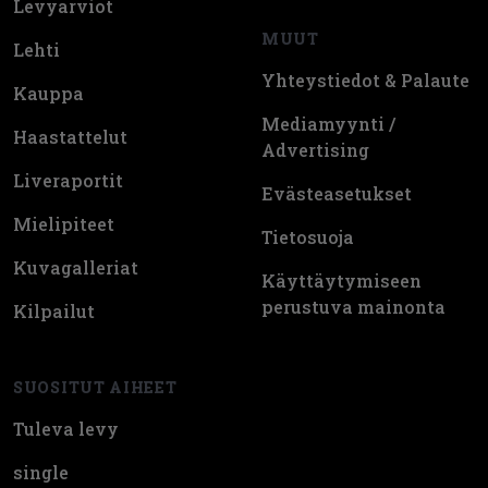
Levyarviot
MUUT
Lehti
Yhteystiedot & Palaute
Kauppa
Mediamyynti /
Haastattelut
Advertising
Liveraportit
Evästeasetukset
Mielipiteet
Tietosuoja
Kuvagalleriat
Käyttäytymiseen
perustuva mainonta
Kilpailut
SUOSITUT AIHEET
Tuleva levy
single