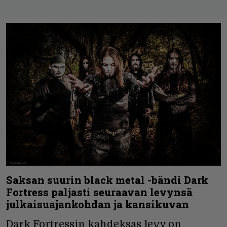
Saksan suurin black metal -bändi Dark
Fortress paljasti seuraavan levynsä
julkaisuajankohdan ja kansikuvan
Dark Fortressin kahdeksas levy on