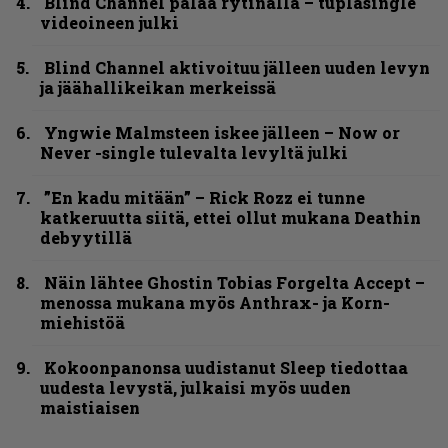
Blind Channel palaa rytinällä – tuplasingle
videoineen julki
Blind Channel aktivoituu jälleen uuden levyn
ja jäähallikeikan merkeissä
Yngwie Malmsteen iskee jälleen – Now or
Never -single tulevalta levyltä julki
”En kadu mitään” – Rick Rozz ei tunne
katkeruutta siitä, ettei ollut mukana Deathin
debyytillä
Näin lähtee Ghostin Tobias Forgelta Accept –
menossa mukana myös Anthrax- ja Korn-
miehistöä
Kokoonpanonsa uudistanut Sleep tiedottaa
uudesta levystä, julkaisi myös uuden
maistiaisen