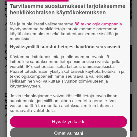
levytyksen jälkeen ei voi
Tarvitsemme suostumuksesi tarjotaksemme
mitenkään täyttää odotuksia. Vai
henkilökohtaisen käyttökokemuksen
voiko?
Me ja huolellisesti valitsemamme
88 teknologiakumppania
hyödynnämme henkilötietoja tarjotaksemme paremman
Aki Nuopponen
käyttäjäkokemuksen sekä kohdentaaksemme sisältöä ja
mainoksia.
Levyarvio: Dirkschneider & The
Hyväksymällä suostut tietojesi käyttöön seuraavasti
Old Gang -albumista ei aina tiedä,
Käytämme laitetunnisteita ja tallennamme evästeitä
onko se tosissaan tehty vai ei
laitteellesi saadaksemme tietoja esimerkiksi sivuista, joilla
vierailit, IP-osoitteestasi sekä laitteesi ominaisuuksista.
Pääset tutustumaan yksityiskohtaisesti käyttötarkoituksiin ja
Aki Nuopponen
teknologiakumppaneihimme seuraavalla välilehdellä.
Hylkääminen voi vaikuttaa sivuston toimivuuteen ja
käytettävyyteen.
Levyarvio: Onko Steelbound jo
Jotkin teknologiamme voivat käsitellä tietoja myös ilman
täydellisintä mahdollista Battle
suostumusta, jos niillä on siihen oikeutettu peruste. Voit
vastustaa tätä tai muuttaa asetuksiasi milloin tahansa
Beastia?
seuraavalla välilehdellä.
Hyväksyn kaikki
Aki Nuopponen
Omat valintani