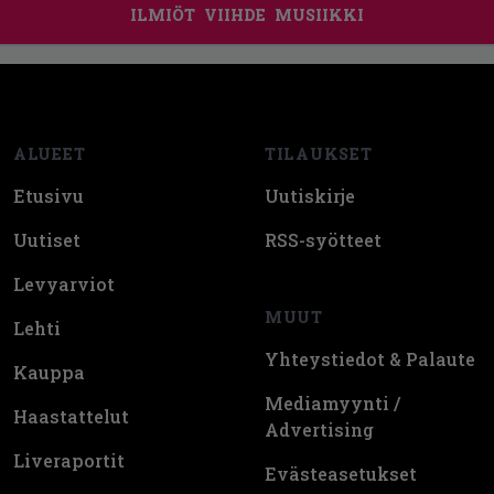
ILMIÖT
VIIHDE
MUSIIKKI
Footer
ALUEET
TILAUKSET
Etusivu
Uutiskirje
Uutiset
RSS-syötteet
Levyarviot
MUUT
Lehti
Yhteystiedot & Palaute
Kauppa
Mediamyynti /
Haastattelut
Advertising
Liveraportit
Evästeasetukset