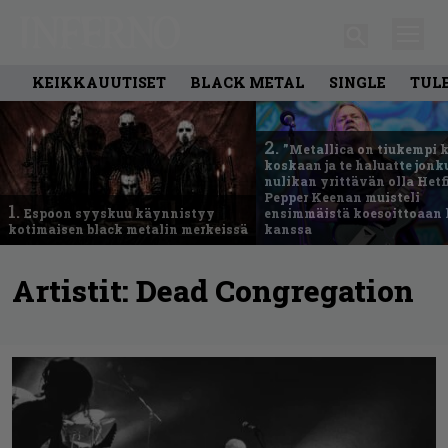
KEIKKAUUTISET
BLACK METAL
SINGLE
TUL
2.
”Metallica on tiukempi 
koskaan ja te haluatte jonk
nulikan yrittävän olla Hetfi
Pepper Keenan muisteli
1.
Espoon syyskuu käynnistyy
ensimmäistä koesoittoaan 
kotimaisen black metalin merkeissä
kanssa
Artistit:
Dead Congregation