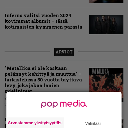
Inferno valitsi vuoden 2024
kovimmat albumit – tässä
kotimaisten kymmenen parasta
ARVIOT
”Metallica ei ole koskaan
pelännyt kehittyä ja muuttua” –
tarkistelussa 30 vuotta täyttävä
levy, joka jakaa fanien
mielipiteet
Vesa Siltanen
Levyarvio: Coronerin
Arvostamme yksityisyyttäsi
Valintasi
paluualbumi 32 vuotta edellisen