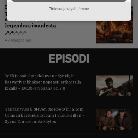
Levyarvio: Sabaton on
Tietosuojakäytäntömme
yhdennellätoista albumillaan
erittäin kaukana
legendaarisuudesta
Aki Nuopponen
Yöllä tv:ssä: Sotaelokuvan näyttelijät
kasvattivat lihakset nopeasti erikoisella
kikalla – IMDb-arvosana on 7,6
Tänään tv:ssä: Steven Spielbergin ja Tom
Cruisen kaveruus loppui 21 vuotta sitten –
Syynä Cruisen nolo käytös