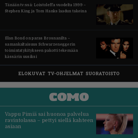
Tänään tv:ssä: Loistoleffa vuodelta 1999 –
Stephen King ja Tom Hanks laadun takeina
Illan Bond on paras Brosnanilta –
samankaltaisuus Schwarzeneggerin
toimintatykitykseen pakotti tekemään
kässärin uusiksi
ELOKUVAT
TV-OHJELMAT
SUORATOISTO
Vappu Pimiä sai huonoa palvelua
ravintolassa – pettyi siellä kahteen
asiaan