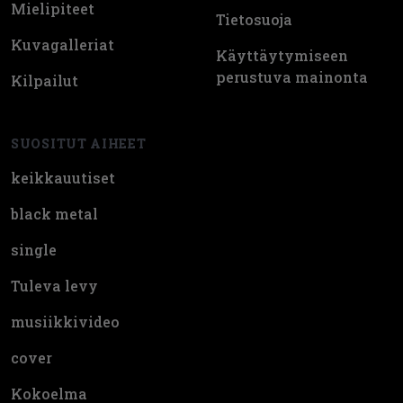
Mielipiteet
Tietosuoja
Kuvagalleriat
Käyttäytymiseen
perustuva mainonta
Kilpailut
SUOSITUT AIHEET
keikkauutiset
black metal
single
Tuleva levy
musiikkivideo
cover
Kokoelma