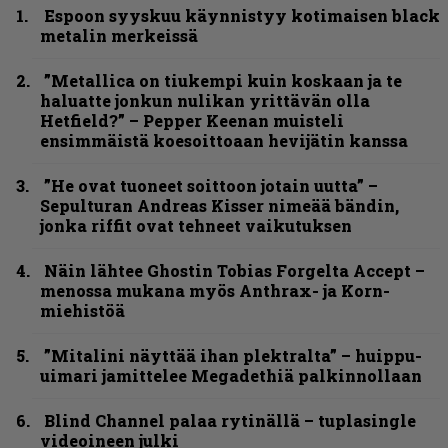
Espoon syyskuu käynnistyy kotimaisen black
metalin merkeissä
”Metallica on tiukempi kuin koskaan ja te
haluatte jonkun nulikan yrittävän olla
Hetfield?” – Pepper Keenan muisteli
ensimmäistä koesoittoaan hevijätin kanssa
”He ovat tuoneet soittoon jotain uutta” –
Sepulturan Andreas Kisser nimeää bändin,
jonka riffit ovat tehneet vaikutuksen
Näin lähtee Ghostin Tobias Forgelta Accept –
menossa mukana myös Anthrax- ja Korn-
miehistöä
”Mitalini näyttää ihan plektralta” – huippu-
uimari jamittelee Megadethiä palkinnollaan
Blind Channel palaa rytinällä – tuplasingle
videoineen julki