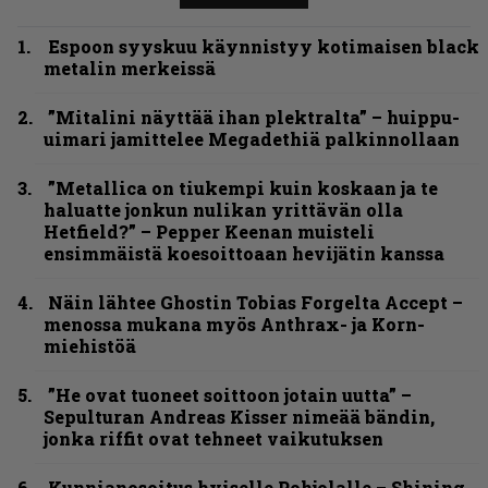
Espoon syyskuu käynnistyy kotimaisen black
metalin merkeissä
”Mitalini näyttää ihan plektralta” – huippu-
uimari jamittelee Megadethiä palkinnollaan
”Metallica on tiukempi kuin koskaan ja te
haluatte jonkun nulikan yrittävän olla
Hetfield?” – Pepper Keenan muisteli
ensimmäistä koesoittoaan hevijätin kanssa
Näin lähtee Ghostin Tobias Forgelta Accept –
menossa mukana myös Anthrax- ja Korn-
miehistöä
”He ovat tuoneet soittoon jotain uutta” –
Sepulturan Andreas Kisser nimeää bändin,
jonka riffit ovat tehneet vaikutuksen
Kunnianosoitus hyiselle Pohjolalle – Shining