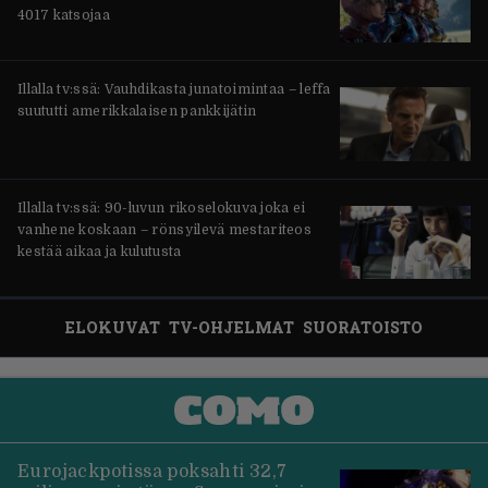
4017 katsojaa
Illalla tv:ssä: Vauhdikasta junatoimintaa – leffa
suututti amerikkalaisen pankkijätin
Illalla tv:ssä: 90-luvun rikoselokuva joka ei
vanhene koskaan – rönsyilevä mestariteos
kestää aikaa ja kulutusta
ELOKUVAT
TV-OHJELMAT
SUORATOISTO
Eurojackpotissa poksahti 32,7