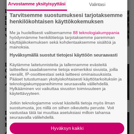
Arvostamme yksityisyyttäsi
Valintasi
Levyarvio: Coronerin
Tarvitsemme suostumuksesi tarjotaksemme
paluualbumi 32 vuotta edellisen
henkilökohtaisen käyttökokemuksen
levytyksen jälkeen ei voi
mitenkään täyttää odotuksia. Vai
Me ja huolellisesti valitsemamme
88 teknologiakumppania
voiko?
hyödynnämme henkilötietoja tarjotaksemme paremman
käyttäjäkokemuksen sekä kohdentaaksemme sisältöä ja
mainoksia.
Aki Nuopponen
Hyväksymällä suostut tietojesi käyttöön seuraavasti
Levyarvio: Dirkschneider & The
Käytämme laitetunnisteita ja tallennamme evästeitä
laitteellesi saadaksemme tietoja esimerkiksi sivuista, joilla
Old Gang -albumista ei aina tiedä,
vierailit, IP-osoitteestasi sekä laitteesi ominaisuuksista.
onko se tosissaan tehty vai ei
Pääset tutustumaan yksityiskohtaisesti käyttötarkoituksiin ja
teknologiakumppaneihimme seuraavalla välilehdellä.
Hylkääminen voi vaikuttaa sivuston toimivuuteen ja
Aki Nuopponen
käytettävyyteen.
Jotkin teknologiamme voivat käsitellä tietoja myös ilman
suostumusta, jos niillä on siihen oikeutettu peruste. Voit
Levyarvio: Onko Steelbound jo
vastustaa tätä tai muuttaa asetuksiasi milloin tahansa
seuraavalla välilehdellä.
täydellisintä mahdollista Battle
Beastia?
Hyväksyn kaikki