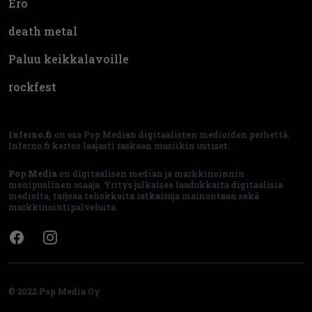
Ero
death metal
Paluu keikkalavoille
rockfest
Inferno.fi
on osa Pop Median digitaalisten medioiden perhettä.
Inferno.fi kertoo laajasti raskaan musiikin uutiset.
Pop Media
on digitaalisen median ja markkinoinnin
monipuolinen osaaja. Yritys julkaisee laadukkaita digitaalisia
medioita, tarjoaa tehokkaita ratkaisuja mainontaan sekä
markkinointipalveluita.
Facebook
Instagram
© 2022 Pop Media Oy