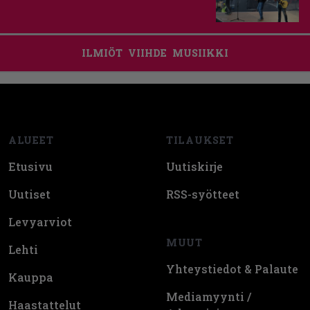
ILMIÖT
VIIHDE
MUSIIKKI
Footer
ALUEET
TILAUKSET
Etusivu
Uutiskirje
Uutiset
RSS-syötteet
Levyarviot
MUUT
Lehti
Yhteystiedot & Palaute
Kauppa
Mediamyynti /
Haastattelut