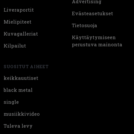
Advertising
Liveraportit
Evästeasetukset
Mielipiteet
Tietosuoja
Kuvagalleriat
Käyttäytymiseen
perustuva mainonta
Kilpailut
SUOSITUT AIHEET
keikkauutiset
black metal
single
musiikkivideo
Tuleva levy