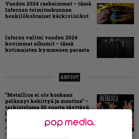
Vuoden 2024 raskaimmat – tässä
Infernon toimituskunnan
henkilökohtaiset kärkiviisikot
Inferno valitsi vuoden 2024
kovimmat albumit – tässä
kotimaisten kymmenen parasta
ARVIOT
”Metallica ei ole koskaan
pelännyt kehittyä ja muuttua” –
tarkistelussa 30 vuotta täyttävä
levy, joka jakaa fanien
mielipiteet
Vesa Siltanen