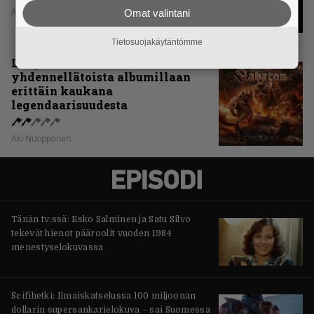
Aki Nuopponen
Omat valintani
Tietosuojakäytäntömme
Levyarvio: Sabaton on
yhdennellätoista albumillaan
erittäin kaukana
legendaarisuudesta
Aki Nuopponen
Tänän tv:ssä: Esko Salminen ja Satu Silvo
tekevät hienot pääroolit vuoden 1984
menestyselokuvassa
Scifihetki: Ilmaiskatselussa 100 miljoonan
dollarin supersankarielokuva – sai Suomessa