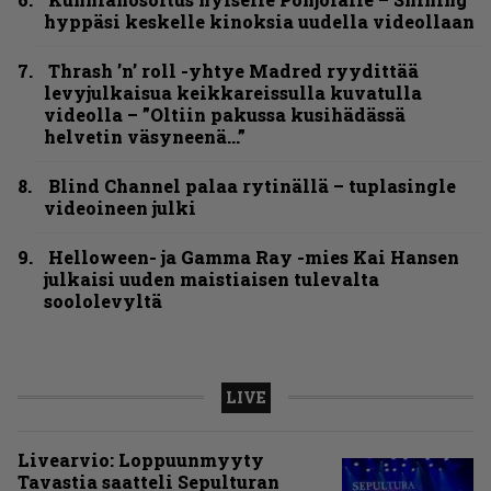
hyppäsi keskelle kinoksia uudella videollaan
Thrash ’n’ roll -yhtye Madred ryydittää
levyjulkaisua keikkareissulla kuvatulla
videolla – ”Oltiin pakussa kusihädässä
helvetin väsyneenä…”
Blind Channel palaa rytinällä – tuplasingle
videoineen julki
Helloween- ja Gamma Ray -mies Kai Hansen
julkaisi uuden maistiaisen tulevalta
soololevyltä
LIVE
Livearvio: Loppuunmyyty
Tavastia saatteli Sepulturan