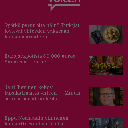
Syötkö perunoita näin? Tutkijat
löysivät yhteyden vakavaan
kansansairauteen
Eurojackpotista 80 000 euroa
Suomeen – tänne
Jani Sievinen kokosi
lapsikatraansa yhteen – ”Minun
suurin perintöni heille”
Eppu Normaalin viimeinen
konsertti esitetään Ylellä