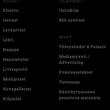
ALUEET
TILAUKSET
Etusivu
Uutiskirje
Uutiset
RSS-syötteet
Levyarviot
MUUT
Lehti
Yhteystiedot & Palaute
Kauppa
Mediamyynti /
Haastattelut
Advertising
Liveraportit
Evästeasetukset
Mielipiteet
Tietosuoja
Kuvagalleriat
Käyttäytymiseen
perustuva mainonta
Kilpailut