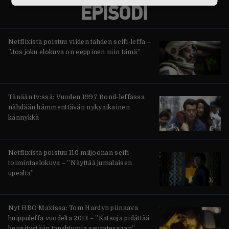
Netflixistä poistuu viiden tähden scifi-leffa –
”Jos joku elokuva on eeppinen niin tämä”
Tänään tv:ssä: Vuoden 1997 Bond-leffassa
nähdään hämmenttävän nykyaikainen
kännykkä
Netflixistä poistuu 110 miljoonan scifi-
toimintaelokuva – ”Näyttää jumalaisen
upealta”
Nyt HBO Maxissa: Tom Hardyn piinaava
huippuleffa vuodelta 2013 – ”Katsoja pidättää
hengitystään tapahtumia seuratessaan”