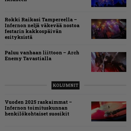
Rokki Raikasi Tampereella –
Infernon neljä väkevää nostoa
festarin kakkospäivän
esityksistä
Paluu vanhaan liittoon – Arch
Enemy Tavastialla
KOLUMNIT
Vuoden 2025 raskaimmat –
Infernon toimituskunnan
henkilökohtaiset suosikit