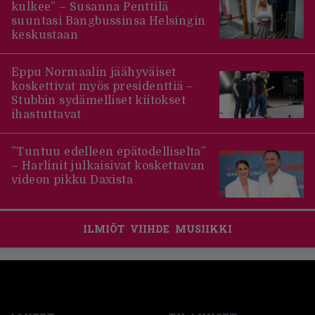
kulkee” – Susanna Penttilä
suuntasi Bangbussinsa Helsingin
keskustaan
Eppu Normaalin jäähyväiset
koskettivat myös presidenttiä –
Stubbin sydämelliset kiitokset
ihastuttavat
”Tuntuu edelleen epätodelliselta”
– Harlinit julkaisivat koskettavan
videon pikku Daxista
ILMIÖT
VIIHDE
MUSIIKKI
Footer