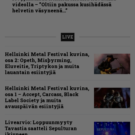
videolla – ”Oltiin pakussa kusihädässä
helvetin väsyneenä…”
LIVE
Hellsinki Metal Festival kuvina,
osa 2: Opeth, Misþyrming,
Eluveitie, Triptykon ja muita
lauantain esiintyjiä
Hellsinki Metal Festival kuvina,
osa 1 – Accept, Carcass, Black
Label Society ja muita
avauspäivän esiintyjiä
Livearvio: Loppuunmyyty
Tavastia saatteli Sepulturan
ikiuneen