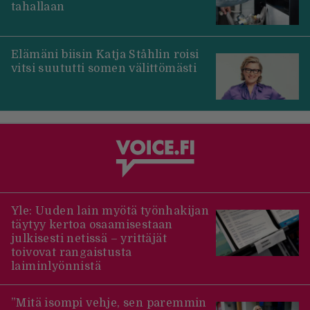
tahallaan
Elämäni biisin Katja Ståhlin roisi
vitsi suututti somen välittömästi
Yle: Uuden lain myötä työnhakijan
täytyy kertoa osaamisestaan
julkisesti netissä – yrittäjät
toivovat rangaistusta
laiminlyönnistä
”Mitä isompi vehje, sen paremmin