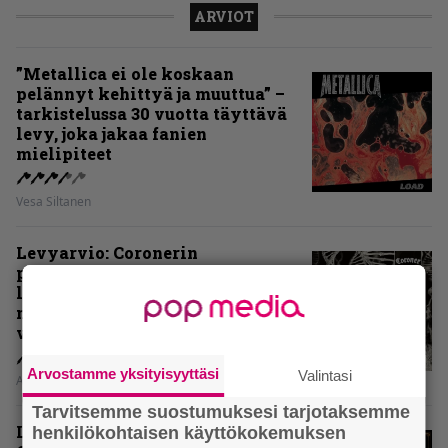
ARVIOT
”Metallica ei ole koskaan
pelännyt kehittyä ja muuttua” –
tarkistelussa 30 vuotta täyttävä
levy, joka jakaa fanien
mielipiteet
Vesa Siltanen
Levyarvio: Coronerin
paluualbumi 32 vuotta edellisen
levytyksen jälkeen ei voi
mitenkään täyttää odotuksia. Vai
voiko?
Arvostamme yksityisyyttäsi
Valintasi
Aki Nuopponen
Tarvitsemme suostumuksesi tarjotaksemme
Levyarvio: Dirkschneider & The
henkilökohtaisen käyttökokemuksen