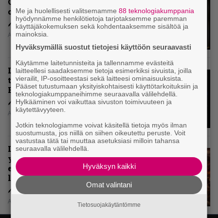
Old Gang -albumista ei aina tiedä,
onko se tosissaan tehty vai ei
Me ja huolellisesti valitsemamme
88 teknologiakumppania
hyödynnämme henkilötietoja tarjotaksemme paremman
käyttäjäkokemuksen sekä kohdentaaksemme sisältöä ja
mainoksia.
Aki Nuopponen
Hyväksymällä suostut tietojesi käyttöön seuraavasti
Käytämme laitetunnisteita ja tallennamme evästeitä
Levyarvio: Onko Steelbound jo
laitteellesi saadaksemme tietoja esimerkiksi sivuista, joilla
vierailit, IP-osoitteestasi sekä laitteesi ominaisuuksista.
täydellisintä mahdollista Battle
Pääset tutustumaan yksityiskohtaisesti käyttötarkoituksiin ja
Beastia?
teknologiakumppaneihimme seuraavalla välilehdellä.
Hylkääminen voi vaikuttaa sivuston toimivuuteen ja
käytettävyyteen.
Aki Nuopponen
Jotkin teknologiamme voivat käsitellä tietoja myös ilman
suostumusta, jos niillä on siihen oikeutettu peruste. Voit
vastustaa tätä tai muuttaa asetuksiasi milloin tahansa
Levyarvio: Sabaton on
seuraavalla välilehdellä.
yhdennellätoista albumillaan
Hyväksyn kaikki
erittäin kaukana
legendaarisuudesta
Omat valintani
Aki Nuopponen
Tietosuojakäytäntömme