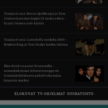
Tänään tv:ssä: Steven Spielbergin ja Tom
Cruisen kaveruus loppui 21 vuotta sitten –
Syynä Cruisen nolo käytös
Tänään tv:ssä: Loistoleffa vuodelta 1999 –
Stephen King ja Tom Hanks laadun takeina
Illan Bond on paras Brosnanilta –
samankaltaisuus Schwarzeneggerin
toimintatykitykseen pakotti tekemään
kässärin uusiksi
ELOKUVAT
TV-OHJELMAT
SUORATOISTO