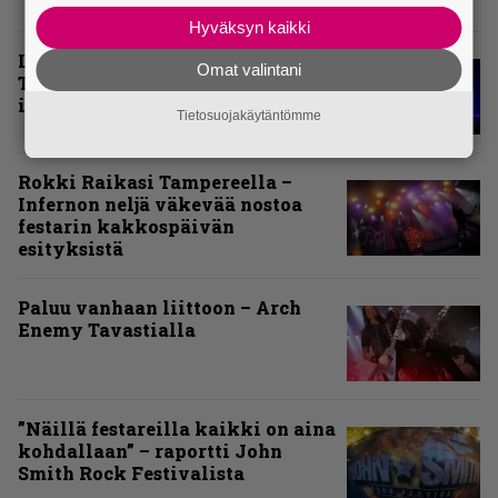
Hyväksyn kaikki
Livearvio: Loppuunmyyty
Omat valintani
Tavastia saatteli Sepulturan
ikiuneen
Tietosuojakäytäntömme
Rokki Raikasi Tampereella –
Infernon neljä väkevää nostoa
festarin kakkospäivän
esityksistä
Paluu vanhaan liittoon – Arch
Enemy Tavastialla
”Näillä festareilla kaikki on aina
kohdallaan” – raportti John
Smith Rock Festivalista