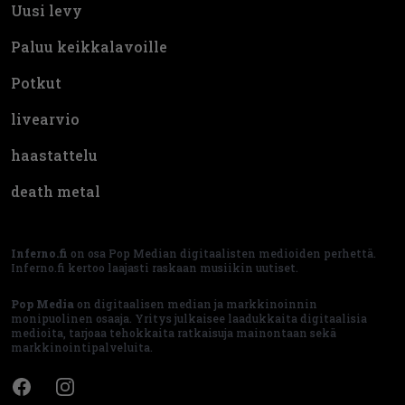
Uusi levy
Paluu keikkalavoille
Potkut
livearvio
haastattelu
death metal
Inferno.fi
on osa Pop Median digitaalisten medioiden perhettä.
Inferno.fi kertoo laajasti raskaan musiikin uutiset.
Pop Media
on digitaalisen median ja markkinoinnin
monipuolinen osaaja. Yritys julkaisee laadukkaita digitaalisia
medioita, tarjoaa tehokkaita ratkaisuja mainontaan sekä
markkinointipalveluita.
Facebook
Instagram