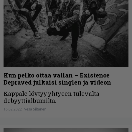
Kun pelko ottaa vallan – Existence
Depraved julkaisi singlen ja videon
Kappale löytyy yhtyeen tulevalta
debyyttialbumilta.
16.02.2022
Vesa Siltanen