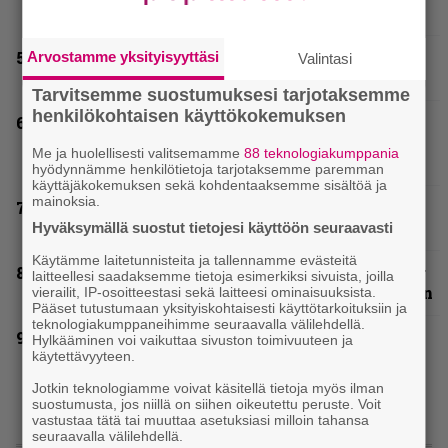
miehistöä
”Mitalini näyttää ihan plektralta” – huippu-
Arvostamme yksityisyyttäsi
Valintasi
uimari jamittelee Megadethiä palkinnollaan
Tarvitsemme suostumuksesi tarjotaksemme
henkilökohtaisen käyttökokemuksen
Helloween- ja Gamma Ray -mies Kai Hansen
julkaisi uuden maistiaisen tulevalta
Me ja huolellisesti valitsemamme
88 teknologiakumppania
soololevyltä
hyödynnämme henkilötietoja tarjotaksemme paremman
käyttäjäkokemuksen sekä kohdentaaksemme sisältöä ja
mainoksia.
Blind Channel palaa rytinällä – tuplasingle
videoineen julki
Hyväksymällä suostut tietojesi käyttöön seuraavasti
Käytämme laitetunnisteita ja tallennamme evästeitä
Kunnianosoitus hyiselle Pohjolalle – Shining
laitteellesi saadaksemme tietoja esimerkiksi sivuista, joilla
hyppäsi keskelle kinoksia uudella videollaan
vierailit, IP-osoitteestasi sekä laitteesi ominaisuuksista.
Pääset tutustumaan yksityiskohtaisesti käyttötarkoituksiin ja
teknologiakumppaneihimme seuraavalla välilehdellä.
Anthrax vie katsojat keikkatunnelmiin
Hylkääminen voi vaikuttaa sivuston toimivuuteen ja
uudella videollaan
käytettävyyteen.
Jotkin teknologiamme voivat käsitellä tietoja myös ilman
suostumusta, jos niillä on siihen oikeutettu peruste. Voit
vastustaa tätä tai muuttaa asetuksiasi milloin tahansa
seuraavalla välilehdellä.
LIVE