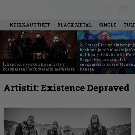
KEIKKAUUTISET
BLACK METAL
SINGLE
TUL
2.
”Metallica on tiukempi 
koskaan ja te haluatte jonk
nulikan yrittävän olla Hetfi
Pepper Keenan muisteli
1.
Espoon syyskuu käynnistyy
ensimmäistä koesoittoaan 
kotimaisen black metalin merkeissä
kanssa
Artistit:
Existence Depraved