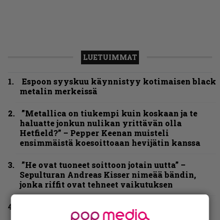
LUETUIMMAT
Espoon syyskuu käynnistyy kotimaisen black
metalin merkeissä
”Metallica on tiukempi kuin koskaan ja te
haluatte jonkun nulikan yrittävän olla
Hetfield?” – Pepper Keenan muisteli
ensimmäistä koesoittoaan hevijätin kanssa
”He ovat tuoneet soittoon jotain uutta” –
Sepulturan Andreas Kisser nimeää bändin,
jonka riffit ovat tehneet vaikutuksen
Näin lähtee Ghostin Tobias Forgelta Accept –
menossa mukana myös Anthrax- ja Korn-