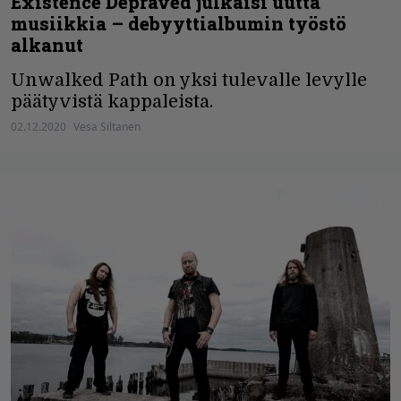
Existence Depraved julkaisi uutta
musiikkia – debyyttialbumin työstö
alkanut
Unwalked Path on yksi tulevalle levylle
päätyvistä kappaleista.
02.12.2020
Vesa Siltanen