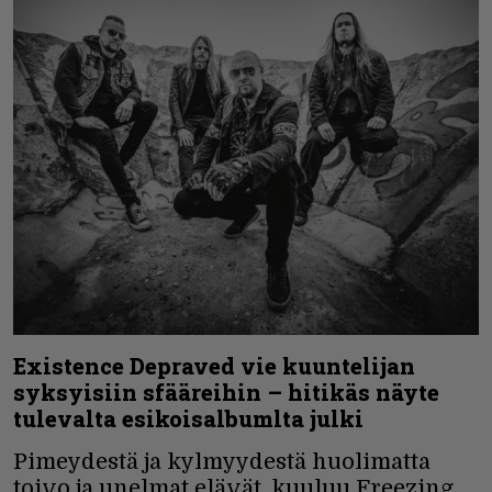
Existence Depraved vie kuuntelijan
syksyisiin sfääreihin – hitikäs näyte
tulevalta esikoisalbumlta julki
Pimeydestä ja kylmyydestä huolimatta
toivo ja unelmat elävät, kuuluu Freezing