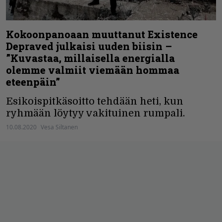
Kokoonpanoaan muuttanut Existence
Depraved julkaisi uuden biisin –
”Kuvastaa, millaisella energialla
olemme valmiit viemään hommaa
eteenpäin”
Esikoispitkäsoitto tehdään heti, kun
ryhmään löytyy vakituinen rumpali.
10.08.2020
Vesa Siltanen