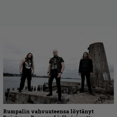
Rumpalin vahvuuteensa löytänyt