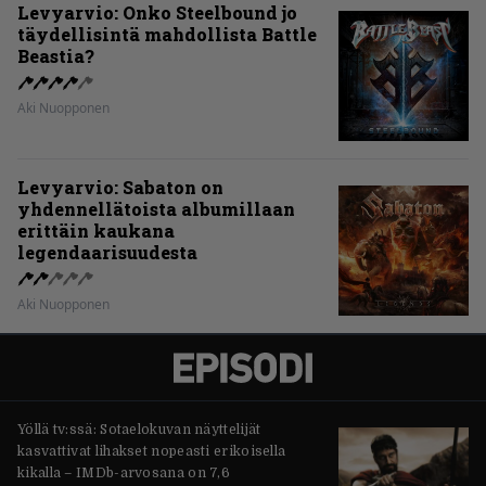
Levyarvio: Onko Steelbound jo
täydellisintä mahdollista Battle
Beastia?
Aki Nuopponen
Levyarvio: Sabaton on
yhdennellätoista albumillaan
erittäin kaukana
legendaarisuudesta
Aki Nuopponen
Yöllä tv:ssä: Sotaelokuvan näyttelijät
kasvattivat lihakset nopeasti erikoisella
kikalla – IMDb-arvosana on 7,6