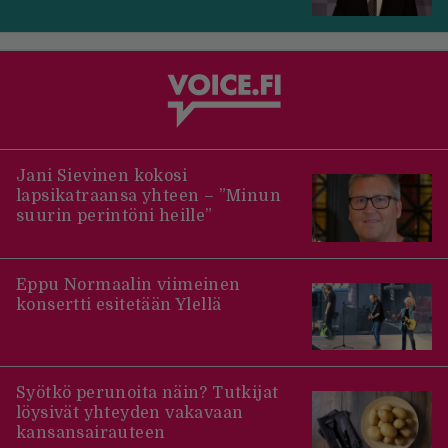
Jani Sievinen kokosi
lapsikatraansa yhteen – ”Minun
suurin perintöni heille”
Eppu Normaalin viimeinen
konsertti esitetään Ylellä
Syötkö perunoita näin? Tutkijat
löysivät yhteyden vakavaan
kansansairauteen