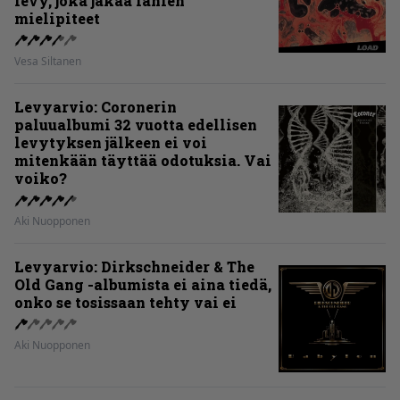
levy, joka jakaa fanien
mielipiteet
Vesa Siltanen
Levyarvio: Coronerin
paluualbumi 32 vuotta edellisen
levytyksen jälkeen ei voi
mitenkään täyttää odotuksia. Vai
voiko?
Aki Nuopponen
Levyarvio: Dirkschneider & The
Old Gang -albumista ei aina tiedä,
onko se tosissaan tehty vai ei
Aki Nuopponen