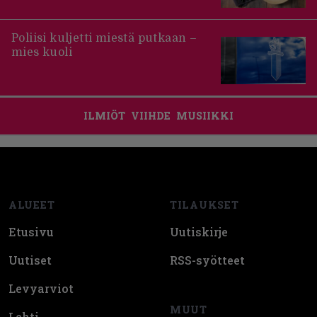
Poliisi kuljetti miestä putkaan –
mies kuoli
ILMIÖT
VIIHDE
MUSIIKKI
Footer
ALUEET
TILAUKSET
Etusivu
Uutiskirje
Uutiset
RSS-syötteet
Levyarviot
MUUT
Lehti