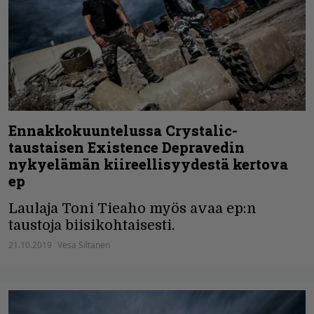
Ennakkokuuntelussa Crystalic-
taustaisen Existence Depravedin
nykyelämän kiireellisyydestä kertova
ep
Laulaja Toni Tieaho myös avaa ep:n
taustoja biisikohtaisesti.
21.10.2019
Vesa Siltanen