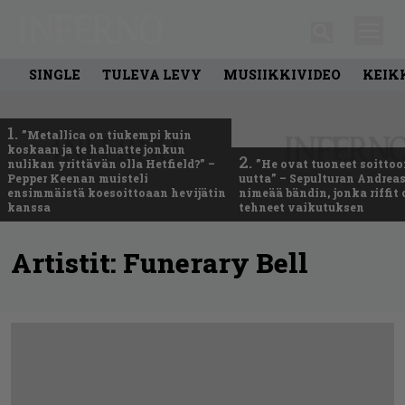
SINGLE
TULEVA LEVY
MUSIIKKIVIDEO
KEIK
1.
”Metallica on tiukempi kuin
koskaan ja te haluatte jonkun
2.
nulikan yrittävän olla Hetfield?” –
”He ovat tuoneet soittoo
Pepper Keenan muisteli
uutta” – Sepulturan Andreas
ensimmäistä koesoittoaan hevijätin
nimeää bändin, jonka riffit
kanssa
tehneet vaikutuksen
Artistit:
Funerary Bell