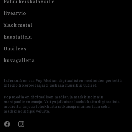
Paluu keikkalavoille
livearvio
black metal
haastattelu
Uusi levy
kuvagalleria
Inferno.fi
on osa Pop Median digitaalisten medioiden perhettä.
Inferno.fi kertoo laajasti raskaan musiikin uutiset.
Pop Media
on digitaalisen median ja markkinoinnin
monipuolinen osaaja. Yritys julkaisee laadukkaita digitaalisia
medioita, tarjoaa tehokkaita ratkaisuja mainontaan sekä
markkinointipalveluita.
Facebook
Instagram