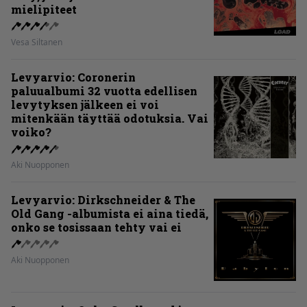
mielipiteet
Vesa Siltanen
Levyarvio: Coronerin
paluualbumi 32 vuotta edellisen
levytyksen jälkeen ei voi
mitenkään täyttää odotuksia. Vai
voiko?
Aki Nuopponen
Levyarvio: Dirkschneider & The
Old Gang -albumista ei aina tiedä,
onko se tosissaan tehty vai ei
Aki Nuopponen