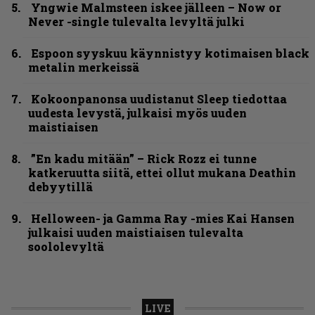
Yngwie Malmsteen iskee jälleen – Now or
Never -single tulevalta levyltä julki
Espoon syyskuu käynnistyy kotimaisen black
metalin merkeissä
Kokoonpanonsa uudistanut Sleep tiedottaa
uudesta levystä, julkaisi myös uuden
maistiaisen
”En kadu mitään” – Rick Rozz ei tunne
katkeruutta siitä, ettei ollut mukana Deathin
debyytillä
Helloween- ja Gamma Ray -mies Kai Hansen
julkaisi uuden maistiaisen tulevalta
soololevyltä
LIVE