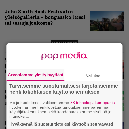
John Smith Rock Festivalin
yleisögalleria – bongaatko itsesi
tai tuttuja joukosta?
KOLUMNIT
Vuoden 2025 raskaimmat –
Infernon toimituskunnan
henkilökohtaiset suosikit
Arvostamme yksityisyyttäsi
Valintasi
Tarvitsemme suostumuksesi tarjotaksemme
Inferno valikoi vuoden 2025
henkilökohtaisen käyttökokemuksen
kovimmat levyt – tässä
ulkomaisten kärkikymmenikkö
Me ja huolellisesti valitsemamme
88 teknologiakumppania
hyödynnämme henkilötietoja tarjotaksemme paremman
käyttäjäkokemuksen sekä kohdentaaksemme sisältöä ja
mainoksia.
Inferno valitsi vuoden 2025
Hyväksymällä suostut tietojesi käyttöön seuraavasti
kovimmat levyt – tässä kotimaan