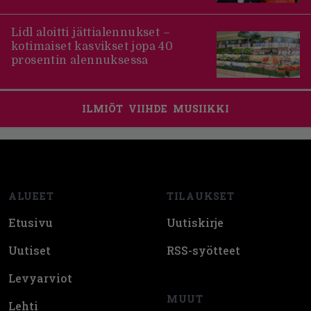
Lidl aloitti jättialennukset –
kotimaiset kasvikset jopa 40
prosentin alennuksessa
ILMIÖT
VIIHDE
MUSIIKKI
Footer
ALUEET
TILAUKSET
Etusivu
Uutiskirje
Uutiset
RSS-syötteet
Levyarviot
MUUT
Lehti