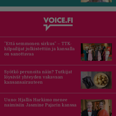
”Että semmonen sirkus” – TTK-
kilpailijat julkistettiin ja kansalla
on sanottavaa
Syötkö perunoita näin? Tutkijat
löysivät yhteyden vakavaan
kansansairauteen
Uuno: Hjallis Harkimo menee
naimisiin Jasmine Pajarin kanssa