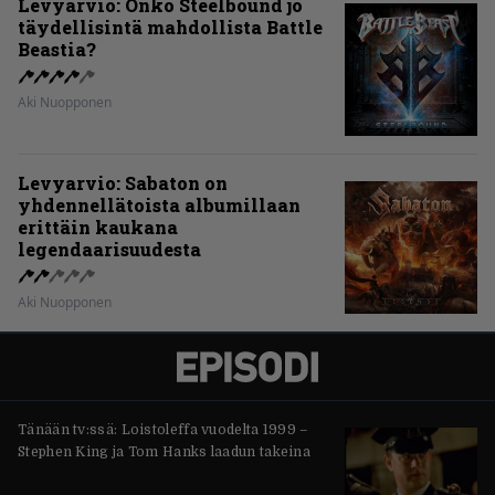
Levyarvio: Onko Steelbound jo
täydellisintä mahdollista Battle
Beastia?
Aki Nuopponen
Levyarvio: Sabaton on
yhdennellätoista albumillaan
erittäin kaukana
legendaarisuudesta
Aki Nuopponen
Tänään tv:ssä: Loistoleffa vuodelta 1999 –
Stephen King ja Tom Hanks laadun takeina