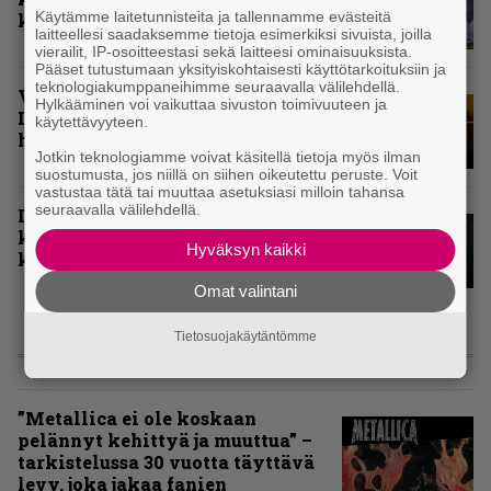
Käytämme laitetunnisteita ja tallennamme evästeitä
kärkikymmenikkö
laitteellesi saadaksemme tietoja esimerkiksi sivuista, joilla
vierailit, IP-osoitteestasi sekä laitteesi ominaisuuksista.
Pääset tutustumaan yksityiskohtaisesti käyttötarkoituksiin ja
teknologiakumppaneihimme seuraavalla välilehdellä.
Vuoden 2024 raskaimmat – tässä
Hylkääminen voi vaikuttaa sivuston toimivuuteen ja
Infernon toimituskunnan
käytettävyyteen.
henkilökohtaiset kärkiviisikot
Jotkin teknologiamme voivat käsitellä tietoja myös ilman
suostumusta, jos niillä on siihen oikeutettu peruste. Voit
vastustaa tätä tai muuttaa asetuksiasi milloin tahansa
seuraavalla välilehdellä.
Inferno valitsi vuoden 2024
kovimmat albumit – tässä
Hyväksyn kaikki
kotimaisten kymmenen parasta
Omat valintani
Tietosuojakäytäntömme
ARVIOT
”Metallica ei ole koskaan
pelännyt kehittyä ja muuttua” –
tarkistelussa 30 vuotta täyttävä
levy, joka jakaa fanien