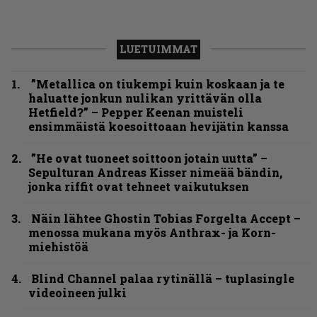
LUETUIMMAT
”Metallica on tiukempi kuin koskaan ja te
haluatte jonkun nulikan yrittävän olla
Hetfield?” – Pepper Keenan muisteli
ensimmäistä koesoittoaan hevijätin kanssa
”He ovat tuoneet soittoon jotain uutta” –
Sepulturan Andreas Kisser nimeää bändin,
jonka riffit ovat tehneet vaikutuksen
Näin lähtee Ghostin Tobias Forgelta Accept –
menossa mukana myös Anthrax- ja Korn-
miehistöä
Blind Channel palaa rytinällä – tuplasingle
videoineen julki