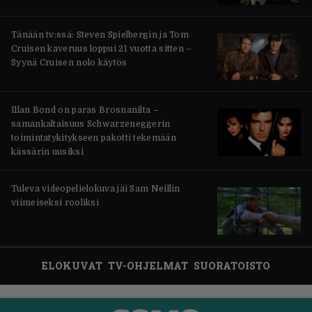
Tänään tv:ssä: Steven Spielbergin ja Tom
Cruisen kaveruus loppui 21 vuotta sitten –
Syynä Cruisen nolo käytös
Illan Bond on paras Brosnanilta –
samankaltaisuus Schwarzeneggerin
toimintatykitykseen pakotti tekemään
kässärin uusiksi
Tuleva videopelielokuva jäi Sam Neillin
viimeiseksi rooliksi
ELOKUVAT
TV-OHJELMAT
SUORATOISTO